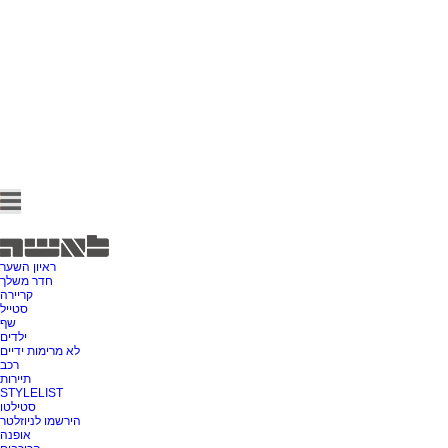
ראיון השער
חדר משלך
קריירה
סטייל
שף
ילדים
לא מרימות ידיים
רכב
תיירות
STYLELIST
סטילטו
הירשמו לניוזלטר
אופנה