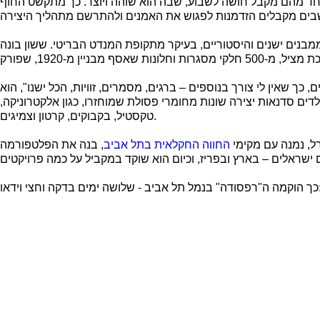
-80 אמנים מהארץ ומחו"ל. כל אחד מהם מקבל חושה לשבוע, שבה הוא שוהה ויוצר. כך מתקשט החוף
בנים ישנים והיסטוריים, בעיקר מתקופת המנדט הבריטי. ששון בונה
ך שאין לי צורך בנוספים – ברגים, מסמרים, זוויות, הכל ישנו", הוא
דים סדנאות יצירה שונות מחומרי פסולת שמוחזרו, כגון אלקטרוניקה,
טקסטיל, בקבוקים, קרטון וצמיגים.
רל, נמנה עם מקימי
החווה החקלאית בתל אביב
, בנה את הפלטפורמה
 - שלושה ימים בדקה וחצי וידאו: