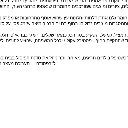
": בחוף הוקם כפר אמנים זמני, שמארח כ
ומר גלם אחד: דלתות וחלונות עץ שהוא אוסף מהרחובות או מפרק ממ
מציל, למשל, השקיע בסך הכל כמאה שקלים. "יש לי כבר אלפי חלקים, כ
" שהתקיים בחוף - פסטיבל אקולוגי לכל המשפחה, שהציע להורים וליל
 כשטיפל בילדים חריגים, מאוחר יותר ניהל את סדנת הפיסול בבית ב
ל"רפסודה" – תערוכת מעצבים ישראלים – בארץ ובפריז, וכיום הוא שוקד במקביל על כמה פרויקטים.
כך הוקמה ה"רפסודה" בנמל תל אביב