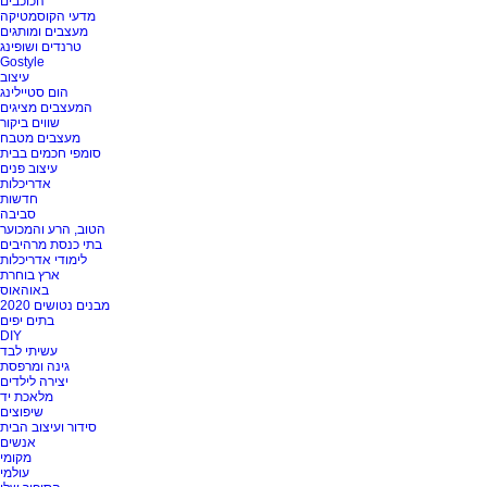
הכוכבים
מדעי הקוסמטיקה
מעצבים ומותגים
טרנדים ושופינג
Gostyle
עיצוב
הום סטיילינג
המעצבים מציגים
שווים ביקור
מעצבים מטבח
סומפי חכמים בבית
עיצוב פנים
אדריכלות
חדשות
סביבה
הטוב, הרע והמכוער
בתי כנסת מרהיבים
לימודי אדריכלות
ארץ בוחרת
באוהאוס
מבנים נטושים 2020
בתים יפים
DIY
עשיתי לבד
גינה ומרפסת
יצירה לילדים
מלאכת יד
שיפוצים
סידור ועיצוב הבית
אנשים
מקומי
עולמי