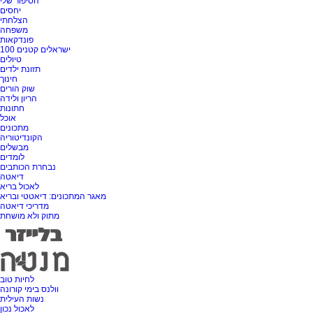
הסיפור שלי
יחסים
הצלחתי
משפחה
פונדקאות
100 ישראלים קטנים
טיולים
תזונת ילדים
חינוך
שוק הורים
הריון ולידה
חתונות
אוכל
מתכונים
הקונדיטוריה
מבשלים
לומדים
נבחרת הכותבים
דיאטה
לאכול בריא
מאגר המתכונים: דיאטטי ובריא
מדריכי דיאטה
מתוק ולא מושחת
לחיות טוב
וולנס בימי קורונה
נשות העילית
לאכול נכון