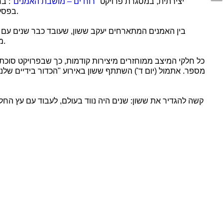
יצירתית, במסגרת פרויקט "
רוח ים – מושבת האמנים
בפסלים, ציורים ומיצגים שמורכבים מחומרים שנאספו ברחבי העיר, והתושבים מקבלים הזדמנות לפגוש את האמנים ולהתרשם מתהליך היצירה.
בין האמנים המתארחים יעקב ששון, שעובד כבר שנים עם ח
מהמסגרות מיצבים גדולים: בחוף בת ים הרכיב מיצב ש"מטפס" על סוכת מציל, מ-500 חלקי מסגרות וחלונות שאסף מבניין מ-1920, שפורק.
כל חלקי המיצב ממוחזרים מיצירות קודמות, כך שבפרויקט סוכת ה
מספר. אתמול (יום ד') השתתף ששון באירוע "הכדור בידיים שלנו
קשה להגדיר את ששון: שנים היה נווד בעולם, לעבוד עם עץ החל