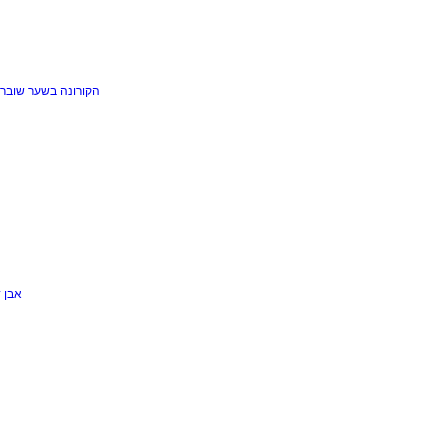
הקורונה בשער
שוברי
אבן 