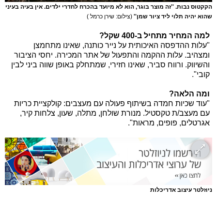
הקקטוס נבות. ''זה מוצר בוגר, הוא לא מיועד בהכרח לחדרי ילדים. אין בעיה בעיני
שהוא יהיה תלוי ליד ציור שמן''
(צילום: שירן כרמל )
למה המחיר מתחיל ב-400 שקל?
"עלות ההדפסה האיכותית על נייר כותנה, שאינו מתחמצן
ומצהיב. עלות ההקמה והתפעול של אתר המכירה. יחסי הציבור
והשיווק. ורווח סביר, שאינו חזירי, שמתחלק באופן שווה ביני לבין
קובי".
ומה הלאה?
"עוד שכיות חמדה בשיתוף פעולה עם מעצבים: קולקציית כריות
עם מעצב/ת טקסטיל. מנורת שולחן, מתלה, שעון, צלחות קיר,
אגרטלים, פופים, מראות".
ניוזלטר עיצוב אדריכלות