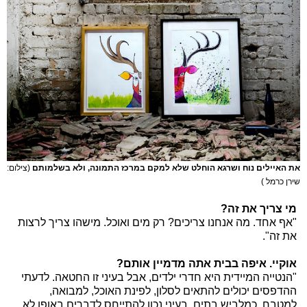
את האיילים נוח ושרגא הוחלט שלא למקם במרכז התמונה, ולא בשלמותם
(צילום:
שירן כרמל )
מי צריך את זה?
"אף אחד. מה אנחנו צריכים? רק מים ואוכל. מישהו צריך לרצות
את זה".
אוקיי. איפה בבית אתה מדמיין אותם?
"הנטייה המיידית היא חדרי ילדים, אבל בעיני זו החטאה. לדעתי
ההדפסים יכולים להתאים לסלון, לפינת האוכל, למבואה,
למטבח. כמלביש בתים, בעיני נכון להתייחס לדברים באופן לא