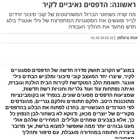
ראשונה: הדפסים נאיביים לקיר
מה קורה כשחוטי הברזל המשורטטים של קובי סיבוני יורדים
לנייר ופוגשים את הססגוניות המתפרצת של גילי אונגר? בלוג
חדש מתעד את תהליך העבודה
|
ענת ציגלמן
29.03.16 01:34
במוצ"ש הקרוב תושק סדרה חדשה של הדפסים ססגוניים
לקיר, שיצרו יחד המעצב קובי סיבוני ומלביש הבתים גילי
אונגר. תשומת הלב המוקדשת לקירות הבית הולכת וגוברת,
ואיתה נפתחות עוד ועוד גלריות וחנויות רשת חדשות,
שמציעות הדפסים מסוגים שונים, בנפרד או בקומבינציות
מתוכננות היטב. חלקם חתומים וחלקם גנריים, מהונדסים
לפי הטרנדים העכשוויים.
בחרנו לפתוח את הבלוג בהדפסים
מקוריים של יוצרים מכאן, ודווקא לא בשחור-לבן הנפוץ כל
כך, אלא בצבעים שמחים וקלילים. המחירים שלהם אולי
מעט גבוהים יותר ממה שאפשר למצוא ברשת, אך מדובר
ביצירה חתומה במהדורה מוגבלת, עם סיפור ותהליך
מאחוריה.