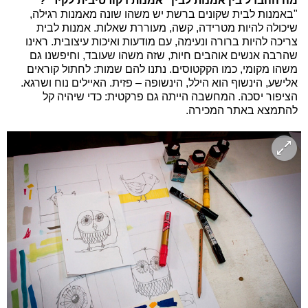
מה ההבדל בין אמנות לבין ''אמנות דקורטיבית לקיר''?
"באמנות לבית שקונים ברשת יש משהו שונה מאמנות רגילה,
שיכולה להיות מטרידה, קשה, מעוררת שאלות. אמנות לבית
צריכה להיות ברורה ונעימה, עם מודעות ואיכות עיצובית. ראינו
שהרבה אנשים אוהבים חיות, שזה משהו שעובד, וחיפשנו גם
משהו מקומי, כמו הקקטוסים. נתנו להם שמות: לחתול קוראים
אלישע, הינשוף הוא הילל, הינשופה – פזית. האיילים נוח ושרגא.
הציפור יסכה. המחשבה הייתה גם פרקטית: כדי שיהיה קל
להתמצא באתר המכירה.