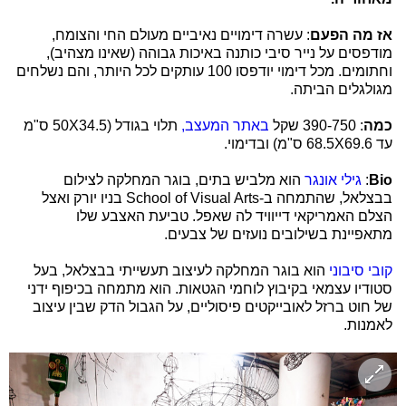
אז מה הפעם
: עשרה דימויים נאיביים מעולם החי והצומח,
מודפסים על נייר סיבי כותנה באיכות גבוהה (שאינו מצהיב),
וחתומים. מכל דימוי יודפסו 100 עותקים לכל היותר, והם נשלחים
מגולגלים הביתה.
כמה
: 390-750 שקל
באתר המעצב,
תלוי בגודל (50X34.5 ס"מ
עד 68.5X69.6 ס"מ) ובדימוי.
Bio
:
גילי אונגר
הוא מלביש בתים, בוגר המחלקה לצילום
בבצלאל, שהתמחה ב-School of Visual Arts בניו יורק ואצל
הצלם האמריקאי דייוויד לה שאפל. טביעת האצבע שלו
מתאפיינת בשילובים נועזים של צבעים.
קובי סיבוני
הוא בוגר המחלקה לעיצוב תעשייתי בבצלאל, בעל
סטודיו עצמאי בקיבוץ לוחמי הגטאות. הוא מתמחה בכיפוף ידני
של חוט ברזל לאובייקטים פיסוליים, על הגבול הדק שבין עיצוב
לאמנות.