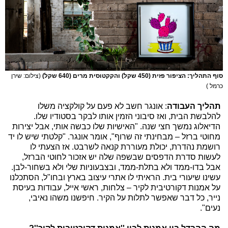
סוף התהליך: הציפור פזית (450 שקל) והקקטוסית מרים (640 שקל)
(צילום: שירן
כרמל )
תהליך העבודה
: אונגר חשב לא פעם על קולקציה משלו
להלבשת הבית, ואז סיבוני הזמין אותו לבקר בסטודיו שלו.
הדיאלוג נמשך חצי שנה. "האישיות שלו כבשה אותי, אבל יצירות
מחוטי ברזל – מבחינתי זה שרוף", אומר אונגר. "קלטתי שיש לו יד
רושמת נהדרת, יכולת מעוררת קנאה לשרבט. אז הצעתי לו
לעשות סדרת הדפסים שבשפה שלה יש אזכור לחוטי הברזל,
אבל בדו-ממד ולא בתלת-ממד, ובצבעוניות שלי ולא בשחור-לבן.
עשינו שיעורי בית. הראיתי לו אתרי עיצוב בארץ ובחו"ל, הסתכלנו
על אמנות דקורטיבית לקיר – צלחות, ראשי אייל, עבודות בעיסת
נייר, כל דבר שאפשר לתלות על הקיר. חיפשנו משהו נאיבי,
נעים".