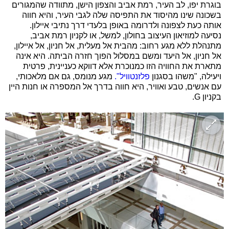
בוגרת יפו, לב העיר, רמת אביב והצפון הישן, מתוודה שהמגורים
בשכונה שינו מהיסוד את התפיסה שלה לגבי העיר, והיא חווה
אותה כעת לצפונה ולדרומה באופן בלעדי דרך נתיבי איילון.
נסיעה למוזיאון העיצוב בחולון, למשל, או לקניון רמת אביב,
מתנהלת ללא מגע רחוב: מהבית אל מעלית, אל חניון, אל איילון,
אל חניון, אל היעד ומשם במסלול הפוך חזרה הביתה. היא אינה
מתארת את החוויה הזו כמנוכרת אלא דווקא כעניינית, פרטית
ויעילה, "משהו בסגנון
פלזנטוויל".
מגע מנומס, גם אם מלאכותי,
עם אנשים, טבע ואוויר, היא חווה בדרך אל המספרה או חנות היין
בקניון G.