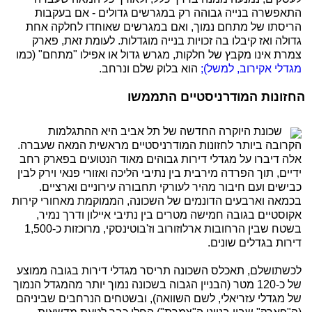
התאפשרה בנייה גבוהה רק במגרשים גדולים - אם בעקבות
הריסתו של מתחם נמוך, ואם במגרשים שאוחדו לחלקה אחת
גדולה ואז קיבלו בה זכויות בנייה מוגדלות. לעומת זאת, פארק
צמרת אינו מקבץ של חלקות, מגרש גדול או אפילו "מתחם" (כמו
מגדלי אקירוב, למשל);
הוא בלוק שלם ונרחב.
החזונות המודרניסטיים התממשו
שכונת היוקרה החדשה של תל אביב היא ההתגלמות
הקרובה ביותר לחזונות המודרניסטיים מראשית המאה שעברה.
אלה דיברו על מגדלי דירות גבוהים מאוד הנטועים בפארק רחב
ידיים, תוך הפרדה מירבית בין נתיבי הליכה ואזורי פנאי וירק לבין
כבישים ועם חיבור מהיר לעורקי תחבורה עירוניים וארציים.
בכמאה וארבעים הדונמים של השכונה, הממוקמת מאחורי קירות
אקוסטיים בגובה חמישה מטרים בין נתיבי איילון ודרך נמיר,
בשטח שבין הרחובות ארלוזורוב וז'בוטינסקי, מרוכזות כ-1,500
דירות בגדלים שונים.
לכשתושלם, תאכלס השכונה תריסר מגדלי דירות בגובה ממוצע
של כ-120 מטר (הבניין הגבוה בשכונה נמוך יותר מהמגדל הנמוך
של מגדלי עזריאלי, לשם השוואה), ובשטחים הנרחבים שביניהם