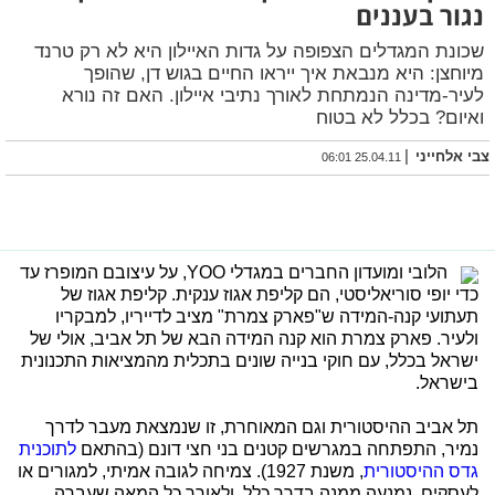
נגור בעננים
שכונת המגדלים הצפופה על גדות האיילון היא לא רק טרנד
מיוחצן: היא מנבאת איך ייראו החיים בגוש דן, שהופך
לעיר-מדינה הנמתחת לאורך נתיבי איילון. האם זה נורא
ואיום? בכלל לא בטוח
|
צבי אלחייני
25.04.11 06:01
הלובי ומועדון החברים במגדלי YOO, על עיצובם המופרז עד
כדי יופי סוריאליסטי, הם קליפת אגוז ענקית. קליפת אגוז של
תעתועי קנה-המידה ש"פארק צמרת" מציב לדייריו, למבקריו
ולעיר. פארק צמרת הוא קנה המידה הבא של תל אביב, אולי של
ישראל בכלל, עם חוקי בנייה שונים בתכלית מהמציאות התכנונית
בישראל.
תל אביב ההיסטורית וגם המאוחרת, זו שנמצאת מעבר לדרך
נמיר, התפתחה במגרשים קטנים בני חצי דונם (בהתאם
לתוכנית
גדס ההיסטורית
, משנת 1927). צמיחה לגובה אמיתי, למגורים או
לעסקים, נמנעה ממנה בדרך כלל, ולאורך כל המאה שעברה