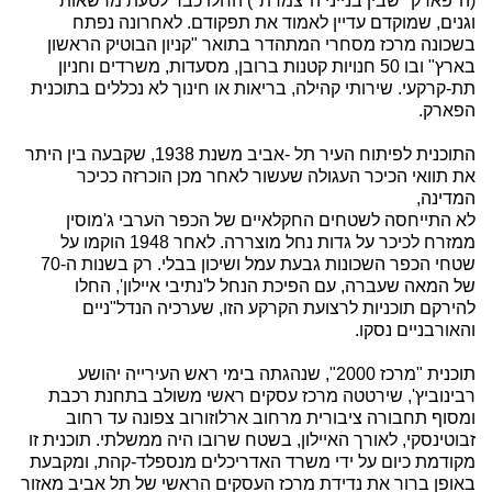
(ה"פארק" שבין בנייני ה"צמרת") החלו כבר לטעת מדשאות
וגנים, שמוקדם עדיין לאמוד את תפקודם. לאחרונה נפתח
בשכונה מרכז מסחרי המתהדר בתואר "קניון הבוטיק הראשון
בארץ" ובו 50 חנויות קטנות ברובן, מסעדות, משרדים וחניון
תת-קרקעי. שירותי קהילה, בריאות או חינוך לא נכללים בתוכנית
הפארק.
התוכנית לפיתוח העיר תל -אביב משנת 1938, שקבעה בין היתר
את תוואי הכיכר העגולה שעשור לאחר מכן הוכרזה ככיכר
המדינה,
לא התייחסה לשטחים החקלאיים של הכפר הערבי ג'מוסין
ממזרח לכיכר על גדות נחל מוצררה. לאחר 1948 הוקמו על
שטחי הכפר השכונות גבעת עמל ושיכון בבלי. רק בשנות ה-70
של המאה שעברה, עם הפיכת הנחל ל'נתיבי איילון', החלו
להירקם תוכניות לרצועת הקרקע הזו, שערכיה הנדל"ניים
והאורבניים נסקו.
תוכנית "מרכז 2000", שנהגתה בימי ראש העירייה יהושע
רבינוביץ', שירטטה מרכז עסקים ראשי משולב בתחנת רכבת
ומסוף תחבורה ציבורית מרחוב ארלוזורוב צפונה עד רחוב
זבוטינסקי, לאורך האיילון, בשטח שרובו היה ממשלתי. תוכנית זו
מקודמת כיום על ידי משרד האדריכלים מנספלד-קהת, ומקבעת
באופן ברור את נדידת מרכז העסקים הראשי של תל אביב מאזור