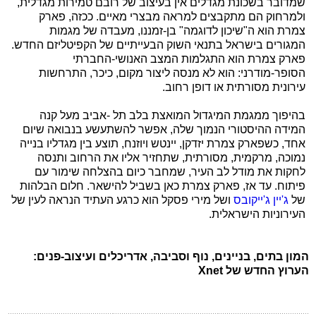
שמדובר בשכונת מגדלים אין בעיצוב של רובם טמירות מגדלית,
ולמרחוק הם מתקבצים למראה מבצרי מאיים. ככזה, פארק
צמרת הוא ה"שיכון לדוגמה" בן-זמננו, מעבדה של מגמות
המגורים בישראל בתנאי השוק הבעייתיים של הקפיטליזם החדש.
פארק צמרת הוא התגלמות המצב האנושי-החברתי
הסופר-מודרני: הוא לא מנסה ליצור מקום, כיכר, התרחשות
עירונית מסורתית או דופן רחוב.
בהיפוך ממגמת המיגדול המואצת בלב תל -אביב מעל קנה
המידה ההיסטורי הנמוך שלה, אפשר להשתעשע בנבואה שיום
אחד, כשפארק צמרת יזדקן, יינטש ויוזנח, תוצע בין מגדליו בנייה
נמוכה, מרקמית, מסורתית, שתחזיר אליו את הרחוב ותנסה
לחקות את מודל לב העיר, שמחבר כיום בהצלחה שימור עם
פיתוח. עד אז, פארק צמרת כאן בשביל להישאר. חלום הבלהות
של
ג'יין ג'ייקובס
ושל מירי פסקל הוא כרגע העתיד הנראה לעין של
העירוניות הישראלית.
המון בתים, בניינים, נוף וסביבה, אדריכלים ועיצוב-פנים:
הערוץ החדש של Xnet