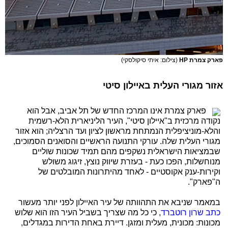
פארק צמרת HP
(צילום: איתי סיקולסקי)
אזור מגורי העלית באיילון סיטי
פארק צמרת אינו המרכז החדש של תל אביב, אבל הוא
נקודה מרכזית ב"איילון סיטי", העיר הליניארית הלא-רשמית
והלא-מוניציפלית הנמתחת מראשון לציון ועד הרצליה; הוא אזור
מגורי העלית שלה. עורקי התנועה הראשיים והסואנים הסמוכים,
שבמציאות הישראלית נשקפים מהם תמיד שכונות שוליים
מנוחשלות, הפכו כעת - בעזרת שיווק נוצץ, זיגוג משולש
וקירות-ענק אקוסטיים - לאחד מהיתרונות המובלטים של
ה"פארק".
במאמר שניבא את התהוותה של עיר האיילון לפני יותר מעשור
כתב שרון רוטברד
, כי כל מה שצריך בשביל העיר הזו הוא שלוש
מכונות: מכונית, מעלית ומזגן. דיירת באחת הדירות במגדלים,