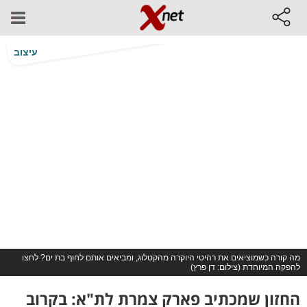
עיצוב
מה קורה כשמוציאים את רהיטי היוקרה מהקטלוג, ומביאים אותם לחוף בת ים? לחצו
להפקה המיוחדת (צילום: דן פרץ)
החזון שמכתיב פארק צמרת לת"א: בקרוב