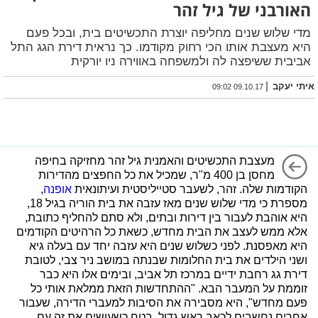
האורבני של גיל זהר
מדי שלוש שנים מחליפה יוצרת התכשיטים בית, ובכל פעם
היא מעצבת אותו הכי רחוק מקודמו. כך נראית דירת הגג התל
אביבית ששיפצה לה ולמשפחה באווירה ניו יורקית
|
איתי יעקב
09.10.17 09:02
מעצבת התכשיטים והאמנית גיל זהר מחזיקה בחיפה
מחסן בן 400 מ"ר, שמכיל את כל החפצים מהדירות
הקודמות שלה. זהר, לשעבר סטייליסטית ועיתונאית
אופנה
,
מספרת כי מדי שלוש שנים מאז עזבה את בית הוריה בגיל 18,
היא אוהבת לעבור בין דירות ובתים, ולא סתם להחליף כתובת,
אלא ממש לעצב את הבית מחדש, כשאת כל הרהיטים הקודמים
היא מאפסנת. לפני כשלוש שנים היא עזבה יחד עם בעלה גיא
ושני הילדים את בית החלומות שבנתה במושב ניר צבי, לטובת
דירת גג רחבת ידיים במרכז תל אביב, ובימים אלו היא כבר
זוממת על המעבר הבא. "ההתחדשות הזאת ממלאת אותי כל
פעם מחדש", היא מסבירה את הסיבות למעברי הדירה, שעבור
אחרים נחשבים לכאב ראש גדול, בטח כשעושים את זה עם