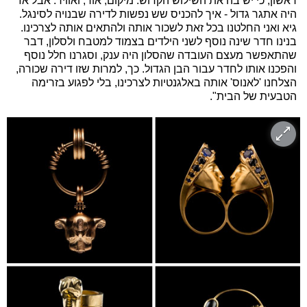
ראשון, כי יש בה את השילוש הקדוש: מיקום, אור, ואוויר. אבל אז
היה אתגר גדול - איך להכניס שש נפשות לדירה שבנויה לסינגל.
גיא ואני החלטנו בכל זאת לשכור אותה ולהתאים אותה לצרכינו.
בנינו חדר שינה נוסף לשני הילדים בצמוד למטבח ולסלון, דבר
שהתאפשר מעצם העובדה שהסלון היה ענק, וסגרנו חלל נוסף
והפכנו אותו לחדר עבור הבן הגדול. כך, למרות שזו דירה שכורה,
הצלחנו 'לאנוס' אותה באלגנטיות לצרכינו, בלי לפגוע בזרימה
הטבעית של הבית".