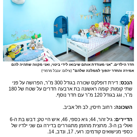
חדר הילדים. "אני מעודדת אותם שיבואו לידי ביטוי, ואני מקווה שתהיה להם
אמירה והחדר יהפוך לממלכה שלהם"
(צילום: ענבל מרמרי)
הנכס:
דירת דופלקס שכורה בגודל 300 מ"ר, הפרושה על פני
שתי קומות: קומה ראשונה בת ארבעה חדרים על שטח של 180
מ"ר, וגג בגודל 120 מ"ר עם חדר נוסף.
השכונה:
רחוב חיסין, לב תל אביב.
הדיירים:
גיל זהר, 44; גיא כספי, 46, איש היי טק; דבש בת ה-6
ואולי בן ה-3. מחצית מהזמן מתגוררים בדירה גם שני ילדיו של
כספי מנישואים קודמים: רועי, 17, ונדב, 14.