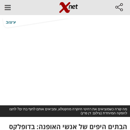
עיצוב
מה קורה כשמוציאים את רהיטי היוקרה מהקטלוג, ומביאים אותם לחוף בת ים? לחצו
להפקה המיוחדת (צילום: דן פרץ)
הבתים היפים של אנשי האופנה: בדופלקס