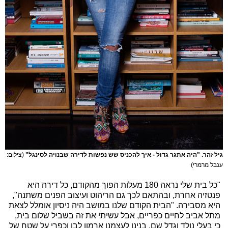
גיל זהר. "היה אתגר גדול - איך להכניס שש נפשות לדירה שבנויה לסינגל"
(צילום:
ענבל מרמרי)
"כל בית שלי נראה 180 מעלות הפוך מהקודם, כל דירה היא
פנטזיה אחרת, ובהתאם לכך גם הריהוט ועיצוב הפנים משתנה",
היא מסבירה. "הבית הקודם שלנו במושב היה ניסיון אומלל לצאת
מתל אביב לחיים כפריים, אבל עשיתי את זה בשביל שלום בית,
כי בעלי נולד וגדל שם. בנינו לעצמנו ארמון לבן וכפרי על שטח של