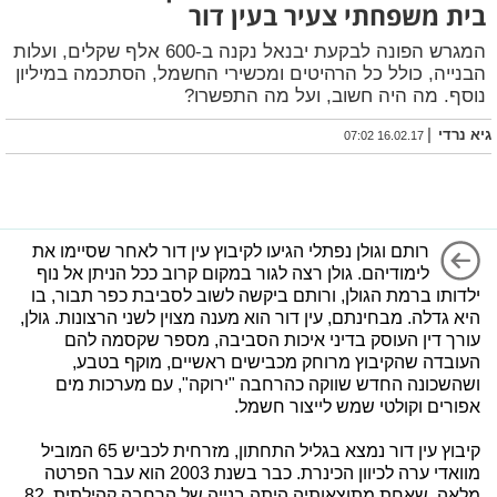
בית משפחתי צעיר בעין דור
המגרש הפונה לבקעת יבנאל נקנה ב-600 אלף שקלים, ועלות
הבנייה, כולל כל הרהיטים ומכשירי החשמל, הסתכמה במיליון
נוסף. מה היה חשוב, ועל מה התפשרו?
|
גיא נרדי
16.02.17 07:02
רותם וגולן נפתלי הגיעו לקיבוץ עין דור לאחר שסיימו את
לימודיהם. גולן רצה לגור במקום קרוב ככל הניתן אל נוף
ילדותו ברמת הגולן, ורותם ביקשה לשוב לסביבת כפר תבור, בו
היא גדלה. מבחינתם, עין דור הוא מענה מצוין לשני הרצונות. גולן,
עורך דין העוסק בדיני איכות הסביבה, מספר שקסמה להם
העובדה שהקיבוץ מרוחק מכבישים ראשיים, מוקף בטבע,
ושהשכונה החדש שווקה כהרחבה "ירוקה", עם מערכות מים
אפורים וקולטי שמש לייצור חשמל.
קיבוץ עין דור נמצא בגליל התחתון, מזרחית לכביש 65 המוביל
מוואדי ערה לכיוון הכינרת. כבר בשנת 2003 הוא עבר הפרטה
מלאה, שאחת מתוצאותיה היתה בנייה של הרחבה קהילתית. 82