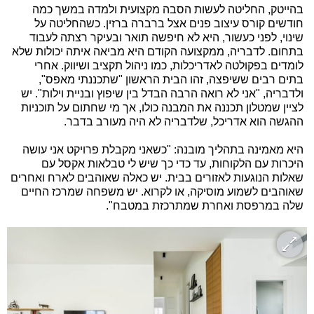
בהייטק, החליטה לעשות הסבה מקצועית ולמדה במשך כמה
חודשים קורס עיצוב פנים אצל ברברה ברזין. כשהחליטה על
שינוי, לפני כעשור, היא לא חיפשה תואר ובעיקר רצתה לעבוד
בתחום. לדבריה, ממקצועה הקודם היא מביאה איתה יכולות שלא
לומדים בפקולטה לאדריכלות, כמו ניהול תקציב ושיווק. אחרי
בתים רבים ששיפצה, זהו הבית הראשון "שתכננתי מאפס",
ולדבריה, "אני לא רואה הרבה הבדל בין שיפוץ ובניית וילות". יש
לציין שמטלון תכננה את המבנה כולו, אך מי שחתום על תוכניות
ההגשה הוא אדריכל, שלדבריה לא היה מעורב בדבר.
היא מאמינה בתהליך מובנה: "כשאני מקבלת פרויקט אני עושה
היכרות עם הלקוחות, עד כדי כך שיש לי טבלאות אקסל עם
שאלות הנוגעות לאזורים בבית. יש כאלה שאוהבים לארח ואחרים
שאוהבים לשמוע מוסיקה, או לקרוא. יש משפחה שמרכז החיים
שלה במרפסת ואחרת שמתרכזת במטבח".