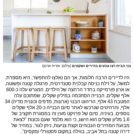
בני הבית רצו צבעים בהירים ושקטים
(צילום: אורית ארנון)
היו לדיירים הרבה חלומות, אך הם נאלצו להתפשר, היא מספרת.
למשל, על דלת כניסה קבלנית סטנדרטית, פרגולה קטנה ופשוטה,
או ארון פורמייקה בחדר הרחצה של הילדים. המגרש עלה כ-600
אלף שקלים, הבנייה הסתכמה במיליון שקלים, שמתוכם עלה
המטבח 43 אלף, הריהוט הבנוי (ארונות, מדפים וכוננית מדיה) 34
אלף, והרהיטים שנרכשו לאחר סיום הבנייה כ-20 אלף שקלים
נוספים. בעיניה, סיום של פרויקט מעין זה במסגרת תקציב של
1.6 מליון שקלים הוא הישג, כי הוא מלמד שעם נכונות "לצאת
מבועת המחירים הגבוהים וקצת צניעות, ניתן לגור, במחיר של
דירה קטנה בתל אביב, בווילה במקום פסטורלי ומקסים".