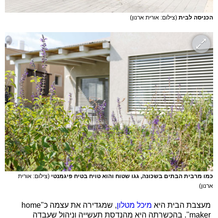
הכניסה לבית
(צילום: אורית ארנון)
כמו מרבית הבתים בשכונה, גגו שטוח והוא טויח בטיח פיגמנטי
(צילום: אורית
ארנון)
מעצבת הבית היא
מיכל מטלון
, שמגדירה את עצמה כ"home
maker''. בהכשרתה היא מהנדסת תעשייה וניהול שעבדה