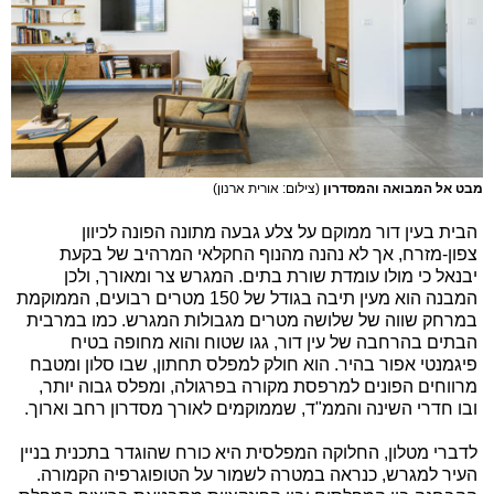
מבט אל המבואה והמסדרון
(צילום: אורית ארנון)
הבית בעין דור ממוקם על צלע גבעה מתונה הפונה לכיוון
צפון-מזרח, אך לא נהנה מהנוף החקלאי המרהיב של בקעת
יבנאל כי מולו עומדת שורת בתים. המגרש צר ומאורך, ולכן
המבנה הוא מעין תיבה בגודל של 150 מטרים רבועים, הממוקמת
במרחק שווה של שלושה מטרים מגבולות המגרש. כמו במרבית
הבתים בהרחבה של עין דור, גגו שטוח והוא מחופה בטיח
פיגמנטי אפור בהיר. הוא חולק למפלס תחתון, שבו סלון ומטבח
מרווחים הפונים למרפסת מקורה בפרגולה, ומפלס גבוה יותר,
ובו חדרי השינה והממ"ד, שממוקמים לאורך מסדרון רחב וארוך.
לדברי מטלון, החלוקה המפלסית היא כורח שהוגדר בתכנית בניין
העיר למגרש, כנראה במטרה לשמור על הטופוגרפיה הקמורה.