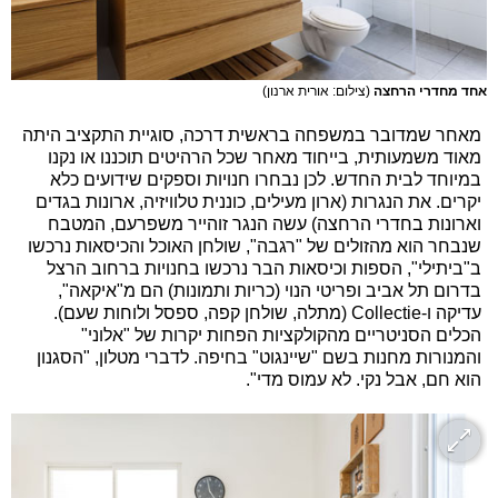
אחד מחדרי הרחצה
(צילום: אורית ארנון)
מאחר שמדובר במשפחה בראשית דרכה, סוגיית התקציב היתה
מאוד משמעותית, בייחוד מאחר שכל הרהיטים תוכננו או נקנו
במיוחד לבית החדש. לכן נבחרו חנויות וספקים שידועים כלא
יקרים. את הנגרות (ארון מעילים, כוננית טלוויזיה, ארונות בגדים
וארונות בחדרי הרחצה) עשה הנגר זוהייר משפרעם, המטבח
שנבחר הוא מהזולים של "רגבה", שולחן האוכל והכיסאות נרכשו
ב"ביתילי", הספות וכיסאות הבר נרכשו בחנויות ברחוב הרצל
בדרום תל אביב ופריטי הנוי (כריות ותמונות) הם מ"איקאה",
עדיקה ו-Collectie (מתלה, שולחן קפה, ספסל ולוחות שעם).
הכלים הסניטריים מהקולקציות הפחות יקרות של "אלוני"
והמנורות מחנות בשם "שיינגוט" בחיפה. לדברי מטלון, "הסגנון
הוא חם, אבל נקי. לא עמוס מדי".