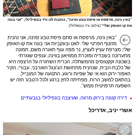
''באין גינה, מרפסת או פיסת טבע זמינה'', כותבת לנו ורד בונפיליולי, ''אני בונה
את קו האופק שלי''
(צילום: ורד בונפוליולי)
''באין גינה, מרפסת או סתם פיסת טבע זמינה, אני נהנית
מהנוף הפרטי שלי. לאט ובעקביות אני בונה את קו-האופק
שלי; מצרפת עציץ לעציץ, נר מפה וגוף תאורה משם, תמונה
מתערוכה בשבדיה ומזכרת ממוזיאון בווינה, ענפים שגזרתי
בשכונה וקקטוסים מהמשתלה. הכרית השחורה על הרצפה היא
של כלבת-הבית, שנהנית מתחושת הג'ונגל האורבני. עבורי, הקיר
האפור-ירוק הוא אי של שפיות ורוגע. התנועה של המובייל,
בהתאם למשב הרוח, מפחיתה לחץ ברגע ולכל ה'טבע' הזה יש
השפעה תרפויטית ממש''.
דירה קטנה בירוק-מרווה, שעיצבה בונפיליולי בגבעתיים
אשרי יניב, אדריכל