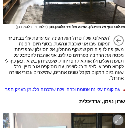
שז-לונג ונוף אל הסיגלון. הפינה של ורד בלטמן-כהן
(צילום: ורד בלטמן כהן)
"השז-לונג של 'ויטרה' הוא הפינה המועדפת עלי בבית. זה
המקום שבו אני שוכבת ונרגעת, בסוף היום. הפינה
משקיפה לנוף הירוק שנשקף מהחלון, אל הסיגלון שבפריחתו
מכסה את הרחבה בפרחים סגולים. אני אוהבת להסתכל על
תנועת העלים ולראות את הפריחות, שעכשיו הן בשיאן. כאן כיף לי
לקרוא ספר או לצפות בטלוויזיה, עם כוס קפה או כוס יין. בכל
שעה ביום המקום מקבל גוונים אחרים, שמייצרים עבורי אווירה
אחרת''.
עם קומה עליונה אטומה וכהה: וילה שתכננה בלטמן בעמק חפר
שרון נוימן, אדריכלית