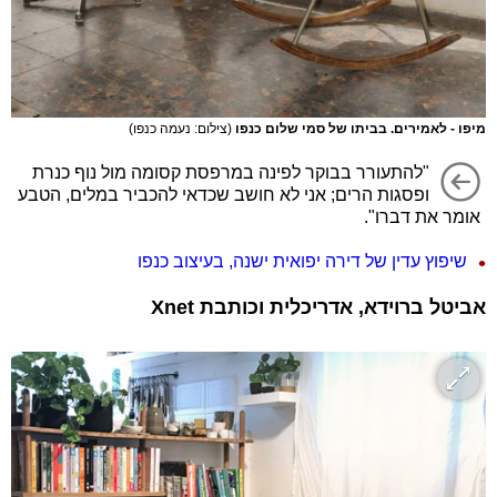
מיפו - לאמירים. בביתו של סמי שלום כנפו
(צילום: נעמה כנפו)
"להתעורר בבוקר לפינה במרפסת קסומה מול נוף כנרת
ופסגות הרים; אני לא חושב שכדאי להכביר במלים, הטבע
אומר את דברו".
שיפוץ עדין של דירה יפואית ישנה, בעיצוב כנפו
אביטל ברוידא, אדריכלית וכותבת Xnet