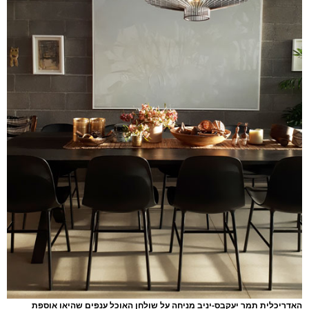
האדריכלית תמר יעקבס-יניב מניחה על שולחן האוכל ענפים שהיאו אוספת