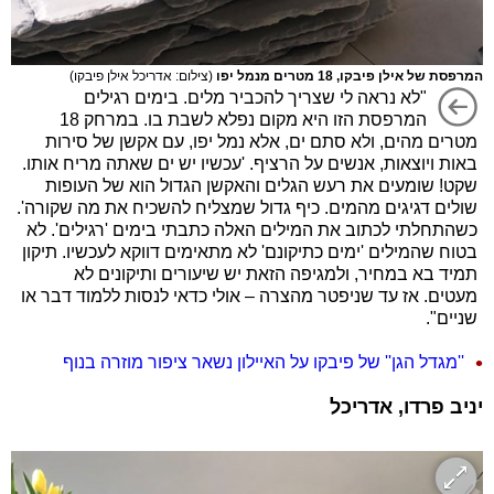
המרפסת של אילן פיבקו, 18 מטרים מנמל יפו
(צילום: אדריכל אילן פיבקו)
"לא נראה לי שצריך להכביר מלים. בימים רגילים
המרפסת הזו היא מקום נפלא לשבת בו. במרחק 18
מטרים מהים, ולא סתם ים, אלא נמל יפו, עם אקשן של סירות
באות ויוצאות, אנשים על הרציף. 'עכשיו יש ים שאתה מריח אותו.
שקט! שומעים את רעש הגלים והאקשן הגדול הוא של העופות
שולים דגיגים מהמים. כיף גדול שמצליח להשכיח את מה שקורה'.
כשהתחלתי לכתוב את המילים האלה כתבתי בימים 'רגילים'. לא
בטוח שהמילים 'ימים כתיקונם' לא מתאימים דווקא לעכשיו. תיקון
תמיד בא במחיר, ולמגיפה הזאת יש שיעורים ותיקונים לא
מעטים. אז עד שניפטר מהצרה – אולי כדאי לנסות ללמוד דבר או
שניים".
''מגדל הגן'' של פיבקו על האיילון נשאר ציפור מוזרה בנוף
יניב פרדו, אדריכל