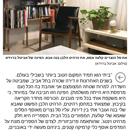
את סל הנצרים קלעה אמא, את הרהיט הלבן בנה אבא. הפינה של אביטל ברוידא
(צילום: אביטל ברוידא)
''ביתי הוא תמיד המקום הטוב ביותר בשבילי בעולם.
בשנים האחרונות זו דירה שכורה בתל אביב, שמביטה על
השדרה. למרות שטחה המצומצם אני אוהבת בה הכל (עם
מרפסת היא הייתה מושלמת). הפינה הזו חביבה עלי במיוחד, כי
היא משקפת אותי בכל מיני מובנים. הכורסה מחדר הקריאה
בקיבוץ, שמצאתי במחסן רהיטים, הרהיט הלבן הפשוט שאבא
שלי בנה ועובר אתי בין דירות, עליו סל נצרים מאוסף הסלים
שאמא שלי קולעת, המפוזרים בכל הבית. הספרייה היא חלק
מרהיט וינטג', שהותאמה פרוביזורית. לצדם של הספרים מונח על
המדפים אוסף כלי קרמיקה קטנים, ביניהם מעשה ידי באובניים,