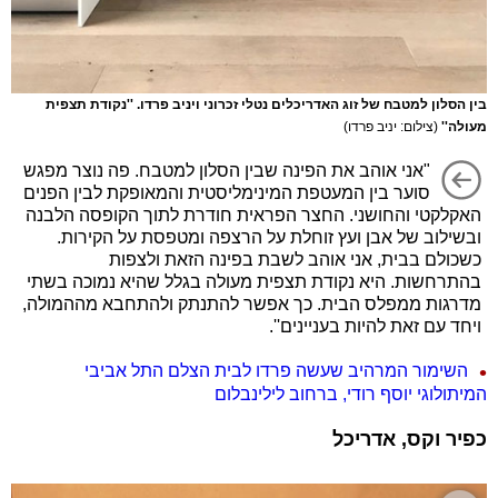
בין הסלון למטבח של זוג האדריכלים נטלי זכרוני ויניב פרדו. ''נקודת תצפית
מעולה''
(צילום: יניב פרדו)
"אני אוהב את הפינה שבין הסלון למטבח. פה נוצר מפגש
סוער בין המעטפת המינימליסטית והמאופקת לבין הפנים
האקלקטי והחושני. החצר הפראית חודרת לתוך הקופסה הלבנה
ובשילוב של אבן ועץ זוחלת על הרצפה ומטפסת על הקירות.
כשכולם בבית, אני אוהב לשבת בפינה הזאת ולצפות
בהתרחשות. היא נקודת תצפית מעולה בגלל שהיא נמוכה בשתי
מדרגות ממפלס הבית. כך אפשר להתנתק ולהתחבא מההמולה,
ויחד עם זאת להיות בעניינים''.
השימור המרהיב שעשה פרדו לבית הצלם התל אביבי
המיתולוגי יוסף רודי, ברחוב לילינבלום
כפיר וקס, אדריכל