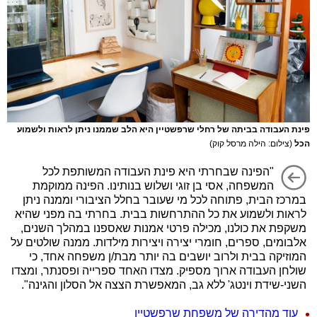
פינת העבודה בביתה של רחלי שרפשטיין היא הלב שממנו ניתן לראות ולשמוע
הכל
(צילום: הילה מרסל קוק)
"הפינה שבחרתי היא פינת העבודה המשותפת לכל
המשפחה, אסי בן זוגי ושלוש בנותינו. הפינה ממוקמת
במרכז הבית, פתוחה לכל מי שעובר בחלל הציבורי וממנה ניתן
לראות ולשמוע את כל ההתרחשות בבית. בחרתי בה מפני שהיא
משקפת את כולנו, מכילה פרטי אמנות שאספנו במהלך השנים,
אלבומים, ספרים, חומרי יצירה ויצירות מילדות. ממנה שולטים על
המוזיקה בבית ולרוב יושבים בה יותר מבת/ן משפחה אחד, כי
שולחן העבודה ארוך מספיק. מצדו האחד ספרייה ופסנתר, ומצדו
השני-שידת וינטג' ללא גב, המאפשרת הצצה אל הסלון והגינה".
עוד מהדירה של משפחת שרפשטיין