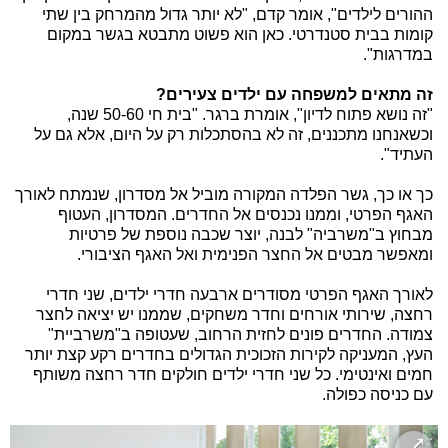
ההורים לילדים", אומר קדם, "לא יותר גדול מהמרחק בין שתי
קומות בבית סטנדרטי. כאן הוא פשוט מתבטא בגשר במקום
במדרגות".
זה מתאים למשפחה עם ילדים צעירים?
"זה נושא פתוח לדיון", אומרת ברגר. "בית חי 50-60 שנה,
וכשאנחנו מתכננים, זה לא בהסתכלות רק על היום, אלא גם על
העתיד".
כך או כך, גשר הפלדה המקורה מוביל אל מסדרון, שנמתח לאורך
האגף הפרטי, וממנו נכנסים אל החדרים. המסדרון, העטוף
מבחוץ ב"משרביה" לבנה, יוצר שכבה נוספת של פרטיות
ומאפשר מבטים אל החצר הפנימית ואל האגף הציבורי.
לאורך האגף הפרטי מסודרים ארבעה חדרי ילדים, שני חדרי
רחצה, שירותי אורחים וחדר משחקים, שממנו יש יציאה לחצר
צמודה. החדרים פונים לחזית הרחוב, שעטופה ב"משרביית"
העץ, המעניקה לקירות הזכוכית הגדולים בחדרים רקע קצת יותר
חמים ואינטימי. כל שני חדרי ילדים חולקים חדר רחצה משותף
עם כניסה כפולה.