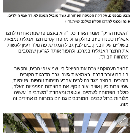
מבט מבפנים, אל דלת הכניסה הפתוחה. גשר מוביל ממנה לאורך אגף הילדים,
פונה ונכנס למרכז הסלון
(צילום: עמית גרון)
"השטח הריק", אומר האדריכל, "הוא בעצם פרשנות אחרת לחצר
אנגלית סטנדרטית. בחלק גדול מהפרויקטים חצר אנגלית נמצאת
בשוליים של הבניין, בינו לבין גבול המגרש. פה נולד רעיון לעשות
את החצר האנגלית במרכז, ולהפוך אותה לגרעין שמסביבו
מתהווה הבית".
החצר העמוקה יוצרת את הפיצול בין שני אגפי הבית, והקשר
ביניהם עובר דרכה, באמצעות גשר וגרם מדרגות מקורים
בזכוכית. החצר מגדירה לבית ארבע חזיתות נוספות, פנימיות,
שמייצרות כיוון אוויר ואור נוסף. את החזיתות הפנימיות האלה,
כולל זו הפתוחה לשמיים, עוטפת ומאחדת "משרבייה" עשויה
מלוחות ברזל לבנים, המורכבים גם הם במרווחים אחידים זה
מזה.