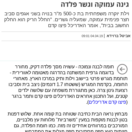
גינה עמוקה וגשר פלדה
וילת יוקרה משפחתית בת כ-500 מ''ר בנויה בשני אגפים סביב
חצר פנימית עמוקה, שמעליה גשרים. ''החלל הריק הוא החלק
החשוב בבית'', אומר האדריכל פיצו קדם
|
אביטל ברוידא
04.04.19 09:01
חומה לבנה ונמוכה - עשויה מסך פלדה דקיק, מחורר
בדוגמה גרפית המשתנה בהדרגה מאטומה לאוורירית -
תוחמת מגרש פרטי ביישוב וילות ותיק במרכז הארץ. מאחורי
החומה, בקדמת המגרש (ששטחו 1.7 דונמים) ניצב בית וסביבו
רצועת גינון צרה. כאן מתגוררת משפחה עם שלושה ילדים
קטנים, ועל התכנון אחראים האדריכלים פיצו קדם ותמר ברגר
(
פיצו קדם אדריכלים
).
מבחוץ נראה הבית כתיבה שטוחה בת קומה אחת. שלוש דפנות
בטון לבנות מוקפות במעין "משרביות" מלוחות עץ מלבניים,
המורכבים במרווחים אחידים זה מזה. כמו חומת הפלדה, גם
חזיתות העץ ספק מסתירות ספק מגלות את המתרחש