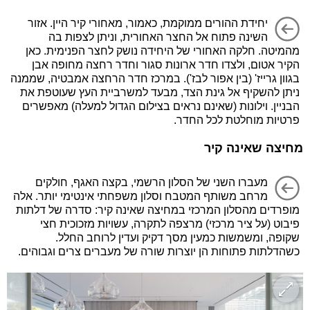
יחידת ההורים ממוקמת, כאמור, מאחורי קיר היין. אזור
השינה פתוח אל החצר האחורית, וניתן לצפות בה
מהמיטה. חלקה האחורי של היחידה נושק לחצר הפנימית. כאן
הקיר אטום, ולצדו חדר ארונות סגור וחדר רחצה מחופה אבן
בגוון גרייז' (בין אפור לבז'). במרכז חדר הרחצה אמבטיה, שממנה
ניתן להשקיף אל גינת הצד, מבעד למשרביית העץ שעוטפת את
הבניין. וילונות (שאינם נראים בצילום הגדול למעלה) מאפשרים
פרטיות מוחלטת לכל החדר.
מחיצה שאינה קיר
מעברו השני של הסלון הרשמי, בקצה האגף, חולקים
מרחב משותף המטבח וסלון משפחתי אינטימי יותר. אלה
מופרדים מהסלון המרכזי במחיצה שאינה קיר: סדרה של דלתות
פיבוט (על ציר מרכזי) מרצפה לתקרה, עשויות מזכוכית חצי
שקופה, ומשמשות כמעין מסך דקיק ועדין לרוחב החלל.
כשהדלתות פתוחות הן יוצרות שורה של מעברים צרים וגבוהים.