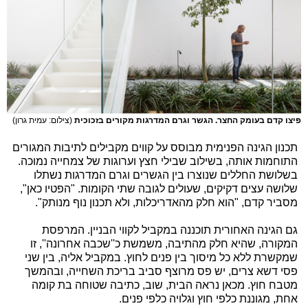
פיצו קדם בעומק החצר. הגשר וגרם המדרגות מקורים בזכוכית
(צילום: עמית גרון)
תכנון הגינה הפנימית מבוסס על קווים מקבילים לתיבות המגורים
התוחמות אותה, בשילוב שבילי חצץ וערוגות של צמחייה נמוכה.
בשלושת החללים שנוצרו בין הגשרים וגרם המדרגות נשתלו
שלושה עצים דקיקים, שעולים לגובה שתי הקומות. "הפטיו כאן",
מסביר קדם, "הוא חלק מהאדריכלות, ולא תכנון נוף מנותק".
גם הגינה האחורית תוכננה במקביל לקווי הבניין. המרפסת
המקורה, שהיא חלק מהתיבה, משמשת כ''שכבה אחרונה'', זו
שמקשרת ללא כל מיסוך בין פנים לחוץ. במקביל אליה, בין שני
פסי דשא צרים, יש פס מרוצף סביב בריכת השחייה, ובהמשך
מטבח חוץ. מכאן נראה הבית, שוב, כתיבה שטוחה בת קומה
אחת, מגוננת כלפי חוץ וגלויה כלפי פנים.