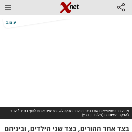
עיצוב
מה קורה כשמוציאים את רהיטי היוקרה מהקטלוג, ומביאים אותם לחוף בת ים? לחצו
להפקה המיוחדת (צילום: דן פרץ)
בצד אחד ההורים, בצד שני הילדים, וביניהם