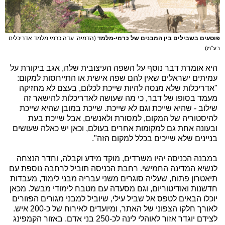
פוסעים בשבילים בין המבנים של כרמי-מלמד
(הדמיה: עדה כרמי מלמד אדריכלים
בע"מ)
היא אומרת דבר נוסף על השפה העיצובית שלה, אגב ביקורת על
עמיתים ישראלים שאין להם שפה אישית או התייחסות למקום:
"אדריכלות שלא מנסה להיות שייכת לכלום, בעצם לא מחזיקה
מעמד בסופו של דבר, כי מה שעושה לאדריכלות להישאר זה
שילוב - שהיא שייכת וגם לא שייכת. שייכת במובן שהיא שייכת
להיסטוריה של המקום, למסורת ולאנשים, אבל שייכת בעת
ובעונה אחת גם למקומות אחרים בעולם, וכאן יש כאלה שעושים
בניינים שלא שייכים בכלל למקום הזה".
במבנה הכניסה יהיו משרדים, מוקד מידע וקבלה, וחדר הנצחה
לנשיא המדינה החמישי. רחבת הכניסה תוביל לרחבה נוספת עם
תיאטרון פתוח, שעליה סוגרים משני עבריה מבני לימוד, מעבדות
חדשנות ואודיטוריום, וגם מסעדה עם מטבח לימודי מבשל. מכאן
יוכלו הבאים לטפס אל שביל עילי, שיוביל למבני מגורים הפזורים
לאורך חלקו הצפוני של האתר, ומיועדים לאירוח של כ-200 איש.
לצידם יוגדר אזור לאוהלי לינה לכ-250 בני אדם. באזור הקמפינג