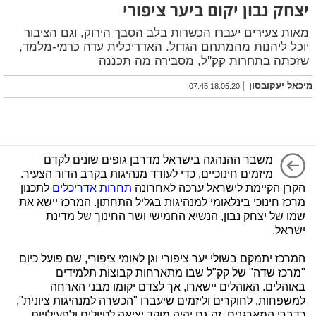
יצחק נבון יקום ביער ציפורי
מאות צעירים יעברו הכשרות בלב הסבך הירוק, וגם הציבור
יוכל ליהנות מהמתחם הגדול. האדריכלית עדה כרמי-מלמד,
שזכתה בתחרות קק''ל, מסבירה מה תכננה
|
מיכאל יעקובסון
18.05.20 07:45
משבר ההנהגה בישראל מדרבן גופים שונים לקדם
מיזמים חינוכיים, כדי לעודד מנהיגות בקרב הדור הצעיר.
הקרן הקיימת לישראל ערכה לאחרונה
תחרות אדריכלים
לתכנון
מרכז חינוכי בינלאומי למנהיגות בגליל התחתון. המרכז יישא את
שמו של יצחק נבון, הנשיא החמישי ושר החינוך של מדינת
ישראל.
המרכז יתמקם בשולי יער ציפורי וגן לאומי ציפורי, שם פועל כיום
"מרכז שדה" של קק"ל שבו מתארחות קבוצות תלמידים
באוהלים. האוהלים יישארו, אך לצדם יקומו מבני הארחה
למשפחות, לחוקרים וליזמים שיעברו "הכשרה למנהיגות ציונית",
כדברי המארגנים. זה גם יהיה מוקד יציאה לטיולים ולפעילויות