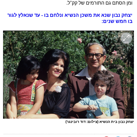
ומן הסתם גם התורמים של קק"ל.
יצחק נבון שנא את משכן הנשיא ונלחם בו - עד שנאלץ לגור
בו חמש שנים:
יצחק נבון בית הנשיא
(צילום: דוד רובינגר)