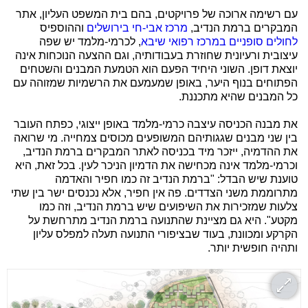
עם רשימה ארוכה של פרויקטים, בהם בית המשפט העליון, אתר
המבקרים ברמת הנדיב,
מרכז אבי-חי בירושלים
וההוספיס
לחולים סופניים במרכז רפואי שיבא
, לכרמי-מלמד יש שפה
עיצובית ורעיונית שחוזרת בעבודותיה, וגם ההצעה הנוכחות אינה
יוצאת דופן. השוני היחיד הפעם הוא הטמעת המבנים והשטחים
הפתוחים בנוף היער, באופן שמעמעם את הרשמיות שמזוהה עם
כל המבנים שהיא מתכננת.
את מבנה הכניסה עיצבה כרמי-מלמד באופן ייצוגי, כפתח העובר
בין שני מבנים שגגותיהם המשופעים מכוסים צמחייה. מי שרואה
את ההדמיה, ייזכר מיד בכניסה לאתר המבקרים ברמת הנדיב,
וכרמי-מלמד אינה מכחישה את הדמיון הניכר לעין. בכל זאת, היא
טוענת שיש הבדל: "ברמת הנדיב זה כמו חפיר והאדמה
מתרוממת משני הצדדים. פה אין חפיר, אלא נכנסים ישר בין שתי
צלעות שמזכירות את השיפועים שיש ברמת הנדיב, וזה כמו
מקטע". היא גם מציינת שהתנועה ברמת הנדיב מתרחשת על
הקרקע ומכוונת, בעוד שבציפורי התנועה תעלה למפלס עליון
ותהיה חופשית יותר.