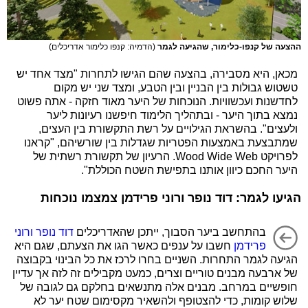
ההצעה של קנפו-כלימור, שהגיעה לגמר
(הדמיה: קנפו כלימור אדריכלים)
מכאן, היא מסבירה, בהצעה שהם הגישו לתחרות "מצד אחד יש
טשטוש גבולות בין הבניין ובין הטבע, ומצד שני יש מקום
לחדשנות ועכשוויות. הנוכחות של היער מאוד חזקה - אתה פשוט
נמצא בתוך היער - ובתהליך הלימוד חיפשנו רעיונות ליער
ולעצים". בהשראת הגילויים על רשת התקשורת בין העצים,
שמתבצעת באמצעות הפטריות שגדלות בין שורשיהם, "קראנו
לפרויקט Wood Wide Web. הרעיון של תקשורת רשתית של
היער החכם כיוון אותנו בתפישת השטח הכוללת".
הגיעו לגמר: דוד נופר ורוני פרידמן צמצמו נוכחות
בהתחשב ביער הסבוך, ייתכן שהאדריכלים
דוד נופר
ורוני
פרידמן
חשבו על ענפים כאשר הגו את הצעתם, שגם היא
הגיעה לגמר התחרות. השניים בחרו לרכז את כל הבינוי בקבוצה
של ארבעה מבנים טוריים וצרים, כמעט מקבילים זה לזה אך עדיין
חופשיים במרחב. מבנים אלה מתנשאים בחלקם גם לגובה של
שלוש קומות, כדי להצטופף ולהשאיר מקסימום שטח יער לא