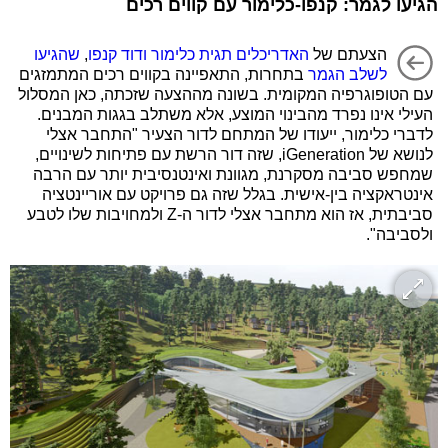
הגיעו לגמר: קנפו-כלימור עם קווים רכים
הצעתם של
האדריכלים תגית כלימור ודוד קנפו
,
שהגיעו
לשלב הגמר
בתחרות, התאפיינה בקווים רכים המתמזגים
עם הטופוגרפיה המקומית. בשונה מההצעה שזכתה, כאן המסלול
העילי אינו נפרד מהבינוי המוצע, אלא משתלב בגגות המבנים.
לדברי כלימור, ייעודו של המתחם לדור הצעיר "התחבר אצלי
לנושא של iGeneration, שזה דור הרשת עם פתיחות לשינויים,
שמחפש סביבה מסקרנת, מגוונת ואינטנסיבית יותר עם הרבה
אינטראקציה בין-אישית. בגלל שזה גם פרויקט עם אוריינטציה
סביבתית, אז הוא מתחבר אצלי לדור ה-Z ולמחויבות שלו לטבע
ולסביבה".