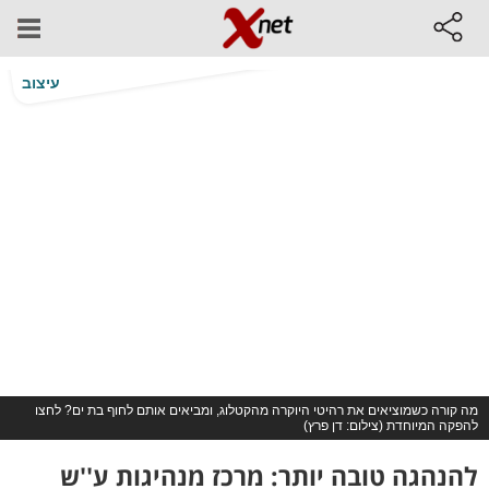
עיצוב
מה קורה כשמוציאים את רהיטי היוקרה מהקטלוג, ומביאים אותם לחוף בת ים? לחצו
להפקה המיוחדת (צילום: דן פרץ)
להנהגה טובה יותר: מרכז מנהיגות ע''ש