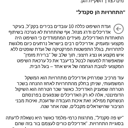
מים לצורך השקיית הגן.
''התחרויות הן סקנדל''
ועדת השיפוט כללה 10 עובדים בכירים בקק"ל, בעיקר
אדריכלים ודרג מנהל. אף שהתחרות לא נערכה בשיתוף
התאחדות האדריכלים, מעידים המתמודדים כי השיפוט היה
מקצועי ומעמיק. אדריכלים רבים בישראל נרתעים כיום מלגשת
לתחרויות, בגלל התפשטות הפרקטיקה של ועדת שופטים ללא
איש מקצוע או נציג חיצוני, תוך שלב של "ברירת מזמין"
שמאפשרת למעשה לבטל בדיעבד את כל ערכאת השיפוט
המקצועי לטובת הגחמה של איש אחד – בעל הבית.
עוד מרכיב שמרחיק אדריכלים מתחרויות הוא המשקל
המשמעותי, שניתן בחלק מהתחרויות לאחוז ההנחה בשכר
הטרחה שמעניק האדריכל. כאשר שכר הטרחה הוא השיקול
הדומיננטי, אלה לא רק האדריכלים שנפגעים בפרנסתם
הנשחקת ממילא: זאת איכות העבודה שדועכת, ואיכות מבני
הציבור שהישראלים מקבלים, שנה אחר שנה.
"יש פה סקנדל", מתרגזת כרמי-מלמד כאשר היא נשאלת לדעתה
בסוגיית התחרויות. "אדריכלים כורים לעצמם בור בזה שהם