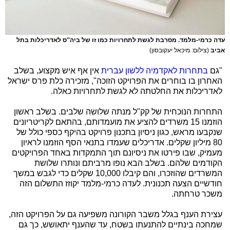
עדה כרמי-מלמד. מסרבת לגשת לתחרויות כמו זו של ביה''ס לאדריכלות בתל
אביב
(צילום: מיכאל יעקובסון)
"גם
בתחרות לאקדמיה ללשון עברית
אין אף איש מקצוע, בשלב
האחרון בו בוחרים את הפרויקט הזוכה", מזכירה כלת פרס ישראל
לאדריכלות את החלטתה לא לגשת לתחרויות כאלה.
התחרות הנוכחית של קק"ל מנתה שלושה שלבים. בשלב ראשון
הוזמנו 15 משרדים להציע את מועמדותם, בהתאם לקריטריונים
שנקבעו מראש, כגון ניסיון בתכנון פרויקט בהיקף כספי כולל של
80 מיליון שקלים. אדריכלים שעמדו בתנאי הסף הוזמנו לראיון
מעמיק, שבו פירטו את ניסיונם תוך התמקדות באחד הפרויקטים
הקודמים שלהם. בשלב הבא נופו מרביתם ונותרו שלושת
המשרדים שהוזכרו, והם קיבלו 10,000 שקלים כדי לגבש במשך
חודשיים הצעה תכנונית. לעדה כרמי-מלמד יקוזז התשלום הזה
משכר טרחתה.
עצירת הענף בגלל משבר הקורונה משפיעה גם על הפרויקט הזה,
שמחכה בינתיים להתנעתו בשטח, עד שהענף יתאושש, כך גם