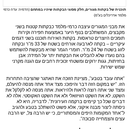
תוכנית של בקתות מגורים, חלק מסוגי הבקתות שיהיו במתחם
(הדמיה: עדה כרמי
מלמד אדריכלים בע"מ)
את מבני המגורים עיצבה כרמי-מלמד כבקתות קטנות בשני
מקבצים, המשתלבים בנוף היער באמצעות חפירה וקירות
תומכים היוצרים טראסות. בקתות האירוח תוכננו בשני דגמים
עיקריים – בקתה לארבעה אורחים בשטח של 33 מ"ר ובקתה
לזוג בשטח של 24 מ"ר. חומרי הגמר שהיא מבקשת להשתמש
בהם נועדו שלא להבליט את הבקתות יתר על המידה: אבן
בחזיתות, גגות ירוקים ומשטחי זכוכית רחבים עם הגנה מקרני
שמש ישירות.
"אתה עובד בטבע", מציינת הזוכה את האתגר שהציבה התחרות
הזו. "יש במקום הזה דבר והיפוכו: מצד אחד אתה מנסה להיעלם,
ומצד שני אתה רוצה לראות ולהיראות. אתה מנסה לא לקלקל את
השקט, לא את השקט הוויזואלי ולא את השקט האקוסטי. אלה לא
דברים שכל כך קיימים ברקמה העירונית". לדבריה, היא לא
ניסתה ליצור מבנה איקוני, אלא פשוט להשתלב בטבע ולהגיב
ל"אחד המקומות היפים והמסתוריים, כי יש הרבה צל, יש הרבה
עצים והצמחייה סבוכה".