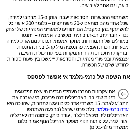
ביער, וגם אתר לאירועים.
משתתפי ההכשרות והסדנאות יעברו אותן ב-15 מרחבי למידה,
שכל אחד מהם מותאם ל-20 משתתפים – כלומר 200 איש יוכלו
להשתתף בהן במקביל. הם יתוודעו למאפייני המנהיגות של יצחק
נבון - חברתית, רב-תרבותית, מקשיבה ועממית – ויתנסו
במודלים של התמודדות, מחקר אמפתי, תכונות מנהיגות, למידה
מטעויות, הכרת העצמי, פרזנטציה מול קהל, בניית התנסות
ובדיקות היתכנות. תהיה התמקדות בפיתוח יכולות חשיבה
עצמאית ובכישורי מנהיגות, והסדנאות ייימשכו בין שעות ספורות
לחודש שלם של הכשרה.
את השפה של כרמי-מלמד אי אפשר לפספס
את עקרונות המרכז העתידי הגדירו היועצת הפדגוגית
דגנית שרייבר והאדריכלית דנה פריבס, מי שערכה את
התב"ע לאתר. 15 משרדי אדריכלים ניגשו לתחרות, שהזוכה היא
עדה כרמי-מלמד
, כלת פרס ישראל (בהצעה השתתפו
האדריכלים ליזי מיכאל דלצ'רו, עודד ביתן, סימונה דה לאריצ'יה
ואורי לניר. על פיתוח הנוף מופקד אדריכל הנוף אמיר בלום
ממשרד מילר-בלום).