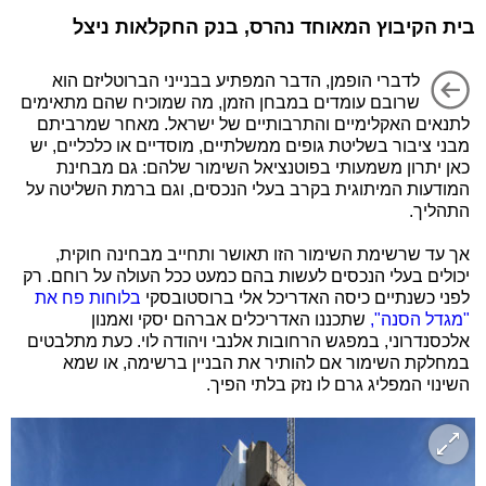
בית הקיבוץ המאוחד נהרס, בנק החקלאות ניצל
לדברי הופמן, הדבר המפתיע בבנייני הברוטליזם הוא
שרובם עומדים במבחן הזמן, מה שמוכיח שהם מתאימים
לתנאים האקלימיים והתרבותיים של ישראל. מאחר שמרביתם
מבני ציבור בשליטת גופים ממשלתיים, מוסדיים או כלכליים, יש
כאן יתרון משמעותי בפוטנציאל השימור שלהם: גם מבחינת
המודעות המיתוגית בקרב בעלי הנכסים, וגם ברמת השליטה על
התהליך.
אך עד שרשימת השימור הזו תאושר ותחייב מבחינה חוקית,
יכולים בעלי הנכסים לעשות בהם כמעט ככל העולה על רוחם. רק
לפני כשנתיים כיסה האדריכל אלי ברוסטובסקי
בלוחות פח את
"מגדל הסנה",
שתכננו האדריכלים אברהם יסקי ואמנון
אלכסנדרוני, במפגש הרחובות אלנבי ויהודה לוי. כעת מתלבטים
במחלקת השימור אם להותיר את הבניין ברשימה, או שמא
השינוי המפליג גרם לו נזק בלתי הפיך.