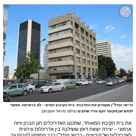
כרישי הנדל''ן מנצחים את התרבות: בית הקיבוץ הארצי - לא ברשימה. אפשר
לנחש שבמקומו יוקם גורד שחקים
(צילום: מיכאל יעקובסון)
את בית הקיבוץ המאוחד, שתכננו האדריכלים חנן הברון וזיוה
ארמוני – יצירה יוצאת דופן ששילבה בין אדריכלות עירונית
לאדריכלות של קיבוצים - כרישי הנדל"ן כבר הספיקו להרוס עד