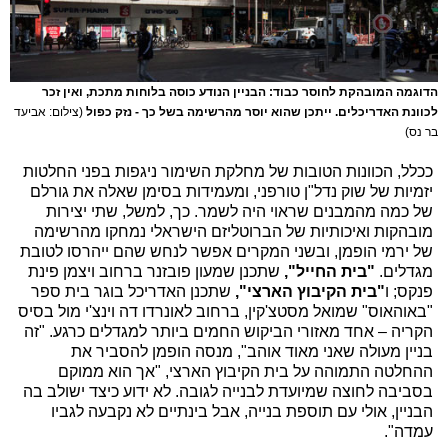
הדוגמה המובהקת לחוסר כבוד: הבניין הנודע כוסה בלוחות מתכת, ואין זכר
לכוונת האדריכלים. ייתכן שהוא יוסר מהרשימה בשל כך - נזק כפול
(צילום: אביעד
בר נס)
ככלל, הכוונות הטובות של מחלקת השימור ניגפות בפני החלטות
יזמיות של שוק נדל"ן טורפני, ומעמידות בסימן שאלה את גורלם
של כמה מהמבנים שראוי היה לשמר. כך, למשל, שתי יצירות
מובהקות ואיכותיות של הברוטליזם הישראלי נמחקו מהרשימה
של ירמי הופמן, ובשני המקרים אפשר לנחש שהם ייהרסו לטובת
מגדלים.
"בית החייל",
שתכנן שמעון פובזנר ברחוב ויצמן פינת
פנקס; ו
"בית הקיבוץ הארצי",
שתכנן האדריכל בוגר בית ספר
"באוהאוס" שמואל מסטצ'קין, ברחוב לאונרדו דה וינצ'י מול בסיס
הקריה – אחד מאזורי הביקוש החמים ביותר למגדלים כרגע. "זה
בניין מעולה שאני מאוד אוהב", מנסה הופמן להסביר את
ההחלטה התמוהה על בית הקיבוץ הארצי, "אך הוא ממוקם
בסביבה לחוצה שמיועדת לבנייה לגובה. לא ידוע כיצד ישולב בה
הבניין, אולי עם תוספת בנייה, אבל בינתיים לא נקבעה לגביו
עמדה".