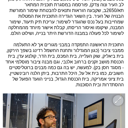
לב העיר ונוה צדק), פורסמה במסגרת תוכנית המתאר
תא/2650ב, שקבעה הוראות ותנאים להבטחת שימור המורשת
הבנויה של העיר. בין השאר הגדירה התוכנית את המטלות
שמחייבות בעל נכס שהוגדר לשימור: עריכת תיק תיעוד, שימור
המבנה, שיקומו ואיסור הריסתו, קבלת אישור מיוחד מהמחלקה
לשימור לכל פעולה במבנה הדורשת היתר בנייה, ושילוט הולם.
התוכנית הראשונה התמקדה במבני מגורים אך לא התעלמה
ממבני ציבור (כגון המגדלור ותחנת החשמל רדינג בשפך הירקון,
בית ביאליק, שוק העלייה, בית המכס, בית הדר, קולנוע עדן, בית
הכנסת מושב זקנים ברחוב אלנבי, וגם מבנה ציבור מוסלמי אחד
- מסגד חסן בק). למעשה, יש בה גם כמה מבנים ברוטליסטיים
חשובים, כמו בית אל על, היכל התרבות, ביתן הלנה רובינשטיין,
בית ציוני אמריקה, בית הכנסת הגדול, בנייני הוועד הפועל של
ההסתדרות ובית הסוכנות.