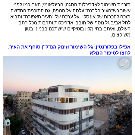
תוכנית השימור לאדריכלות הסגנון הבינלאומי; האם כמו לפני
עשור כש"העיר הלבנה" עלתה על המפה, גם התוכנית החדשה
תזכה להכרזה של אונסק"ו על ערכה של "העיר האפורה" ותביא
לתל אביב גל נוסף של חובבי אדריכלות ותרבות מכל רחבי
העולם, ואיתם בתי מלון בוטיקיים שישתכנו בבנייני בטון
משופצים.
אפילו בפלורנטין: גל השימור וזינוק הנדל''ן סוחף את העיר.
לחצו לסיפור המלא