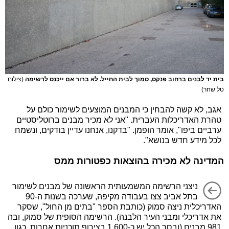
בית יד לבנים ברחוב פנקס, סמוך לבית החייל. לא ברור אם ייכנס לרשימה
(צילום:
טל שחר)
אגב, לא קשה להבחין כי המבנים המוצעים לשימור כולם על
טהרת האדריכלות העברית. "אני לא מכיר מבנים ברוטליסטיים
ערביים ביפו", אומר הופמן. "בדקנו, אנחנו עדיין בודקים, ונשמח
לכל מידע חדש בנושא".
המדינה לא מכירה בהוצאות כפטורות ממס
ניצני הרשימה המשמעותית הראשונה של מבנים לשימור
בתל אביב צצו בעבודה מקיפה, שערכה בשנות ה-90
האדריכלית ניצה סמוק (כותבת הספר "בתים מן החול", שסקר
את אדריכלי ומבני העיר הלבנה). הרשימה הסופית של סמוק, ובה
981 מבנים (ובסך הכל יש כ-1,600 בצירוף תוכניות אחרות, כגון