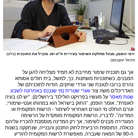
ירמי הופמן, מנהל מחלקת השימור בעיריית ת''א-יפו. מוביל את התוכנית
(צילום:
מיכאל יעקובסון)
אך גם תוכנית שימור מחייבת לא תמיד מצליחה להגן על
המבנים, כשתוכניות משתנות. כך, למשל, בית חולים אסותא
נהרס ברובו לטובת שני גורדי שחקים, הודות לתוכניתם של
האדריכלים משה צור
ואורי שטרית (מי שנכנס באחרונה לשבע
שנות מאסר
על מעשיו בפרויקט הולילנד בירושלים). "יש לנו בעיה
לאומית", אומר הופמן. "החוק בישראל הוא במהותו אנטי-שימורי,
וטרם הוחלט מי הגורם האחראי לשימור - הרשות המקומית או
המדינה". לדבריו, הרשות המקומית מופקדת על הרשימה
המגדירה מבנים לשימור, אך רק המדינה מוסמכת להכריז עליהם
ככאלה. התוספת הרביעית לחוק התכנון והבנייה, שנחקקה בשנות
ה-80 של המאה שעברה, מאפשרת לרשות המקומית להודיע