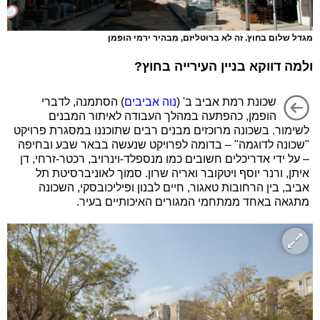
מגדל שלום בחוץ. זה לא ברוטליזם, מבהיר ירמי הופמן
ולמה דווקא בניין העירייה בחוץ?
שכונת רמת אביב ב' (
נוה אביבים
) הסתמנה, לדברי
הופמן, כהפתעה במהלך העבודה לאיתור המבנים
לשימור. בשכונה מרוכזים מבנים רבים שתוכננו במסגרת פרויקט
"שכונה לדוגמה" – בדומה לפרויקט שנעשה בבאר שבע ובחיפה
– על ידי אדריכלים חשובים כמו מנספלד-וינרויב, רכטר-זרחי, דן
איתן, ורנר יוסף ויטקובר ואריה שרון. סמוך לאוניברסיטת תל
אביב, בין הרחובות טאגור, חיים לבנון ופיליכובסקי, השכונה
מתגאה באחד ממתחמי המגורים האיכותיים בעיר.