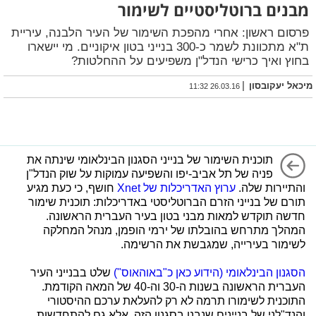
מבנים ברוטליסטיים לשימור
פרסום ראשון: אחרי מהפכת השימור של העיר הלבנה, עיריית
ת"א מתכוונת לשמר כ-300 בנייני בטון איקוניים. מי יישארו
בחוץ ואיך כרישי הנדל"ן משפיעים על ההחלטות?
|
מיכאל יעקובסון
26.03.16 11:32
תוכנית השימור של בנייני הסגנון הבינלאומי שינתה את
פניה של תל אביב-יפו והשפיעה עמוקות על שוק הנדל"ן
והתיירות שלה.
ערוץ האדריכלות של Xnet
חושף, כי כעת מגיע
תורם של בנייני הזרם הברוטליסטי באדריכלות: תוכנית שימור
חדשה תוקדש למאות מבני בטון בעיר העברית הראשונה.
המהלך מתרחש בהובלתו של ירמי הופמן, מנהל המחלקה
לשימור בעירייה, שמגבשת את הרשימה.
הסגנון הבינלאומי (הידוע כאן כ"באוהאוס")
שלט בבנייני העיר
העברית הראשונה בשנות ה-30 וה-40 של המאה הקודמת.
התוכנית לשימורו תרמה לא רק להעלאת ערכם ההיסטורי
והנד"לני של בניינים שנבנו בסגנון הזה, אלא גם להתחדשות