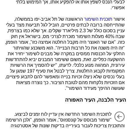
לבעלי הנכס לשפץ אותו או להפקיע אותו, אך המימוש בלתי
אפשרי.
אישור
תוכנית השימור
הראשונה של תל אביב-יפו בממשלה,
שהתייחסה ברובה לבתים פרטיים, הוביל לגל תביעות מצד בעלי
עניין בסכום כולל של 2.3 מיליארד שקלים. אך שלא כמו בצרפת,
שבה 40% מעלות השימור מוכרת לצרכי מס, בישראל אין חוק
כזה. "אם שר האוצר היה מקבל החלטה אמיצה כזו", אומר הופמן,
"זה היה משנה את כל תרבות הבנייה". הוא משוכנע שהוויתור
החלקי על הכנסות ממסים במקרה של מבנים לשימור יחזיר את
ההשקעה כפליים. זאת, משום ששימור המבנים יביא להתחדשות
עירונית, המהווה מנוע כלכלי. לדעתו, "יש להסמיך את הרשויות
המקומיות לקבוע החלטות. צריך לבטל את סעיף 197 שמגן על
בעלי נכסים שלא ניצלו זכויות בנייה ומאפשר להם לתבוע פיצויים,
אם הזכויות נלקחות מהם לטובת הציבור. כך נוצרה מציאות
שעושה ההיפך מעידוד השימור".
העיר הלבנה, העיר האפורה
לתוכנית השימור החדשה אין עדיין לוח זמנים לביצוע.
"שימור מבוסס על קונסנזוס", אומר הופמן, "ולכן הרשימה
והתוכנית צריכות לעבור בעירייה בדיקות שונות של אסטרטגיה