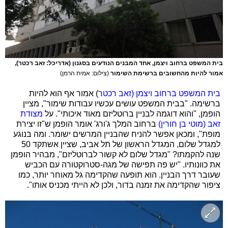
בית המשפט ברחוב ויצמן, אחד המבנים הנודעים בסגנון (אדריכל: זאב רכטר),
אמור להיות מהחשובים ברשימת השימור
(צילום: אמית הרמן)
בית המשפט ברחוב ויצמן (זאב רכטר
) אמור אף הוא להיות
ברשימה. "בבית המשפט עושים עכשיו עבודות שימור", מציין
הופמן, "והוא דוגמה לבניין ברוטליזם מאוד איכותי". על
מצודת
זאב (מוטי בן חורין)
ברחוב המלך ג'ורג' אומר הופמן ש"זו יצירת
מופת", ומכאן אפשר להניח שהבניין המרשים ישומר. ומה בנוגע
למגדל שלום, המגדל הראשון של תל אביב, שציין אשתקד 50
שנה להקמתו? "מגדל שלום לא קשור לברוטליזם", מבהיר הופמן
את כוונותיו. "יש פה תפישה של מגה-סטרוקטורה עם הכביש
שעובר דרך הבניין. הוא תופעה שהקדימה גל מאוחר יותר, כמו
ציפור שהקדימה את זמנה בדור, ולכן לא הייתי מכניס אותו".