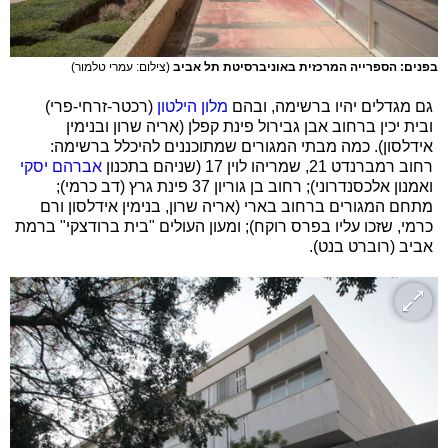
בפנים: הספרייה המרכזית באוניברסיטת תל אביב
(צילום: עמרי טלמור)
גם מגדלים יהיו ברשימה, ובהם
מלון הילטון
(רכטר-זרחי-פרי)
ובית יכין ברחוב אבן גבירול פינת קפלן (אריה שרון ובנימין
אידלסון). כמה מבתי המגורים שמתוכננים להיכלל ברשימה:
רחוב רמברנדט 21, שמריהו לוין 17 (שניהם בתכנון
אברהם יסקי
ואמנון אלכסנדרוני); רחוב בן גוריון 37 פינת גרץ (דב כרמי);
מתחם המגורים ברחוב בארי (אריה שרון, בנימין אידלסון ורם
כרמי, שזכו עליו בפרס רוקח); ומעון העולים "בית ברודצקי" ברמת
אביב (רוברט בנט).