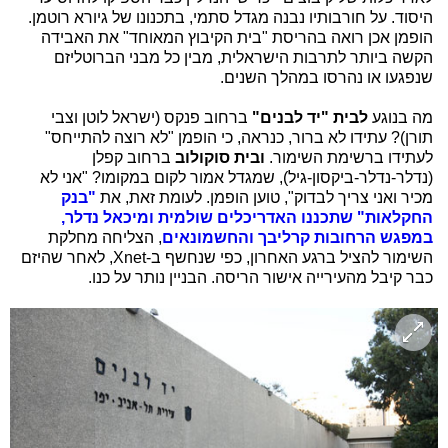
היסוד. על חורבותיו נבנה מגדל סתמי, בתכנונו של גיורא רוטמן.
הופמן אכן רואה בהריסת "בית הקיבוץ המאוחד" את האבידה
הקשה ביותר לתרבות הישראלית, מבין כל מבני הברוטליזם
שנפגעו או נהרסו במהלך השנים.
מה בנוגע
לבית "יד לבנים"
ברחוב פנקס (ישראל לוטן וצבי
תורן)? עתידו לא ברור, כנראה, כי הופמן "לא רוצה להתייחס"
לעתידו ברשימת השימור.
ובית סוקולוב
ברחוב קפלן
(נדלר-נדלר-ביקסון-גיל), שמגדל אמור לקום במקומו? "אני לא
מכיר ואני צריך לבדוק", טוען הופמן. לעומת זאת, את
"בנק
החקלאות
" שתכננו האדריכלים שולמית ומיכאל נדלר,
במפגש הרחובות קרליבך והחשמונאים
, הצליחה מחלקת
השימור להציל ברגע האחרון, כפי שנחשף ב-Xnet, לאחר שהיזם
כבר קיבל מהעירייה אישור הריסה. הבניין נותר על כנו.