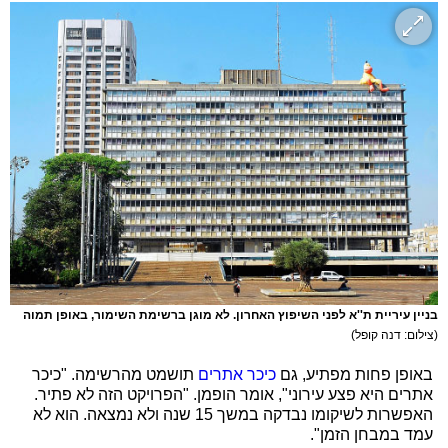
בניין עיריית ת''א לפני השיפוץ האחרון. לא מוגן ברשימת השימור, באופן תמוה
(צילום: דנה קופל)
באופן פחות מפתיע, גם
כיכר אתרים
תושמט מהרשימה. "כיכר
אתרים היא פצע עירוני", אומר הופמן. "הפרויקט הזה לא פתיר.
האפשרות לשיקומו נבדקה במשך 15 שנה ולא נמצאה. הוא לא
עמד במבחן הזמן".