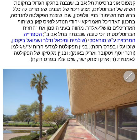
קמפוס אוניברסיטת תל אביב, שנבנה בחלקו הגדול בתקופת
השיא של הברוטליזם, מציג ריכוז של מבנים שעומדים להיכלל
ברשימת השימור: בניין וולפסון, שבו שוכנת הפקולטה להנדסה,
בתכנון האדריכל האמריקאי-יהודי הנודע לואיס קאן בשיתוף
האדריכלים מושלי-אלדר, מהווה בעיני הופמן את "החזית
הברוטליסטית הכי טובה שנבנתה בתל אביב";
הספרייה
המרכזית ע"ש סוראסקי
(
שולמית ומיכאל נדלר ושמואל ביקסון
,
שזכו עליו בפרס רוקח); בניין הפקולטה למדעי הרוח ע"ש גילמן
(ורנר יוסף ויטקובר ואריק באומן); ובניין מקסיקו של הפקולטה
לאמנויות (דן איתן ויצחק ישר, שזכו עליו בפרס רוקח).