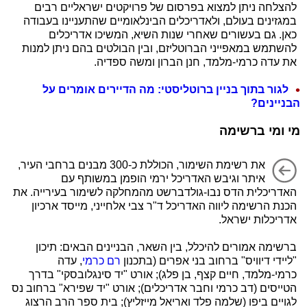
להצלחה ניתן למצוא בפרסום של פרויקטים ישראליים רבים
במגזינים בעולם, ולאדריכלים הבינלאומיים שהתעניינו בעבודה
כאן. גם בעשורים שאחרי שנות השיא, המשיכו אדריכלים
להשתמש במאפייני הברוטליזם, ובין הבולטים בהם ניתן למנות
את עדה כרמי-מלמד, חנן הברון ומשה ספדיה.
לגור בתוך בניין ברוטליסטי: מה הדיירים אומרים על
הבניינים?
מי ומי ברשימה
את רשימת השימור, הכוללת כ-300 מבנים ברחבי העיר,
איתר וגיבש האדריכל ירמי הופמן במשותף עם
האדריכלית הדס נבו-גולדברשט מהמחלקה לשימור בעירייה. את
הכנת הרשימה ליווה האדריכל ד"ר צבי אלחייני, מייסד ארכיון
אדריכלות ישראל.
ברשימה אמורים להיכלל, בין השאר, הבניינים הבאים: תיכון
"ליידי דיוויס" ברחוב בני אפרים (בתכנון
רם כרמי
, עדה
כרמי-מלמד, חיים קצף, בן פלג); אורט "יד סינגלובסקי" בדרך
הטייסים (דב כרמי וחבר אדריכלים); אורט "יד שפירא" ברחוב נס
לגויים ביפו (שלמה פלד ואריאל מייזליץ); בית ספר הרב הרצוג