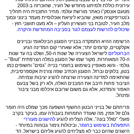
עירונית כוללת ולמיתוג מחודש של העיר, שהוכרזה ב-2003
מטעם אונסק"ו כאתר מורשת עולמי. מחיר התוכנית היה תהליך
ג'נטריפיקציה מואץ, שהביא ליציאת אוכלוסיית מעמד בינוני ונמוך
מלב העיר, לטובת בני העשירון העליון – ולא מעט תושבי חוץ -
שיכולים להרשות לעצמם לגור בסביבה המחודשת והיקרה.
הרשימה ההיא התמקדה בבנייני הסגנון הבינלאומי ובניינים
אקלקטיים, קדומים יותר; אלא שאחרי קום המדינה הגיע
הברוטליזם
לישראל הצעירה של שנות ה-50, ושלט בה עד שנות
ה-70 המאוחרות. מקור שמו של הסגנון במלה הצרפתית "Brut" –
גולמי - והוא מאופיין בשימוש בחומרי בנייה "גסים" וחשופים כמו
בטון, בלוקים וברזל. הסגנון הכתיב שפה צורנית אקספרסיבית,
שהתאימה למדינה הצעירה שרצתה להציג יציבות וצמיחה.
הציבור פחות חיבב את המבנים האלה, ולא רק בשל צבעם
האפור והמדכא, אלא גם משום שרובם איכלסו מבני ציבור
ומינהל.
פריחתם של בנייני הבטון החשוף הושפעה מכך שמלט היה חומר
גלם זול וזמין, מה שעודד התמחות בעבודה עמו, בעיקר בקרב
פועלי "סולל בונה". אלה הצליחו להגיע
להישגים מעוררי
התפעלות בשימוש בחומר
, וביכולות גימור גבוהות במיוחד -
הישגים שהיום כבר לא מצליחים להגיע אליהם בישראל. הד