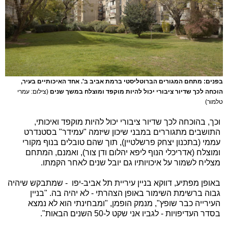
בפנים: מתחם המגורים הברוטליסטי ברמת אביב ב'. אחד האיכותיים בעיר,
הוכחה לכך שדיור ציבורי יכול להיות מוקפד ומוצלח במשך שנים
(צילום: עמרי
טלמור)
וכך, בהוכחה לכך שדיור ציבורי יכול להיות מוקפד ואיכותי,
התושבים מתגוררים במבני שיכון שיזמה "עמידר" בסטנדרט
עממי (בתכנון יצחק פרשלטיין), תוך שהם טובלים בנוף מקורי
ומוצלח (אדריכלי הנוף ליפא יהלום ודן צור), ואמנם, המתחם
מצליח לשמור על איכויותיו גם יובל שנים לאחר הקמתו.
באופן מפתיע, דווקא בניין עיריית תל אביב-יפו - שמתבקש שיהיה
גבוה ברשימת השימור באופן הצהרתי - לא יהיה בה. "בניין
העירייה כבר שופץ", מנמק הופמן, "ומבחינתי הוא לא נמצא
בסדר העדיפויות - לגביו אני שקט ל-50 השנים הבאות".