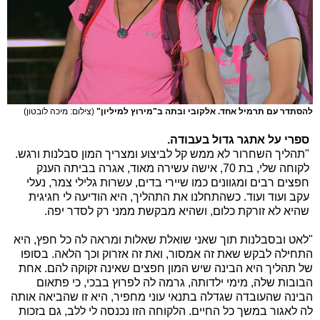
להסתדר עם תרמיל אחד. אלקובי ובתה ב"מירוץ למיליון"
(צילום: מיכה לובטון)
ספרי על אתגר גדול בעבודה.
"תהליך השחרור לא ממש קל לביצוע ומצריך המון סבלנות ורגש.
לקוחה שלי, בת 70, אישה עשירה מאוד, אגרה בביתה הענק
חפצים רבים ומגוונים כמו שיירי בדים, עשרות גלילי צמר, נעלי
עקב ועוד ועוד. כשהתחלנו את התהליך, היא הודיעה לי חגיגית
שהיא לא זורקת כלום, ושהיא מבקשת ממני רק לסדר יפה.
"לאט ובסבלנות תוך שאני שואלת שאלות ומראה לה כל חפץ, היא
התחילה לבקש שאת זה אמסור, ואת זה אזרוק וכך הלאה. בסופו
של תהליך היא הבינה שיש המון חפצים שאינה זקוקה להם. אחת
הבובות שלה, מימי ילדותה, גרמה לה לפרוץ בבכי, כי פתאום
הבינה שהעובדה שגדלה בתנאי עוני מחפיר, היא זו שהביאה אותה
לה לאגור במשך כל החיים. הלקוחה הזו נכנסה לי ללב, גם בזכות