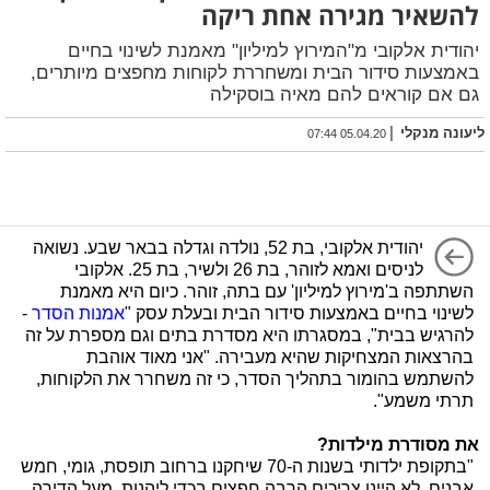
להשאיר מגירה אחת ריקה
יהודית אלקובי מ"המירוץ למיליון" מאמנת לשינוי בחיים
באמצעות סידור הבית ומשחררת לקוחות מחפצים מיותרים,
גם אם קוראים להם מאיה בוסקילה
|
ליעונה מנקלי
05.04.20 07:44
יהודית אלקובי, בת 52, נולדה וגדלה בבאר שבע. נשואה
לניסים ואמא לזוהר, בת 26 ולשיר, בת 25. אלקובי
השתתפה ב'מירוץ למיליון' עם בתה, זוהר. כיום היא מאמנת
לשינוי בחיים באמצעות סידור הבית ובעלת עסק "
אמנות הסדר
-
להרגיש בבית", במסגרתו היא מסדרת בתים וגם מספרת על זה
בהרצאות המצחיקות שהיא מעבירה. "אני מאוד אוהבת
להשתמש בהומור בתהליך הסדר, כי זה משחרר את הלקוחות,
תרתי משמע".
את מסודרת מילדות?
"בתקופת ילדותי בשנות ה-70 שיחקנו ברחוב תופסת, גומי, חמש
אבנים, לא היינו צריכים הרבה חפצים בכדי ליהנות. מעל הדירה