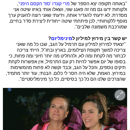
"באותה תקופה יצא הספר של
מרי קונדו 'סוד הקסם היפני'
,
ולקוחות ידעו גם מה זה פאנג שווי, ושאלו אותי באיזו שיטה אני
מסדרת. לא ידעתי להגדיר אותה, וידעתי שאני רוצה להעניק ערך
מוסף ללקוחותיי, לכן פיתחתי שיטה ייחודית ליצירת סדר בחיים,
שמורכבת משמונה שלבים".
יש קשר בין מירוץ למיליון ל
מינימליזם
?
"יצאתי למירוץ למיליון עם תרמיל על הגב, שבו כל מה שאני
צריכה למשך תקופת הצילומים, בארץ ובחו"ל. הייתי צריכה
לבחור מה לקחת ומה לא, ולהחליט מה יותר חיוני ומה פחות, כי
בסופו של יום אפשר להיות רק עם התרמיל, אין אפשרות לקחת
תיקים נוספים, והכל על הגב, וכבד וקשה לא פחות מהמשימות
במירוץ. האמת, שלא היה חסר לי כלום. הבנתי, עוד יותר מתמיד,
שהצרכים שלנו הם כל כך בסיסיים, כל כך מינימליסטיים".