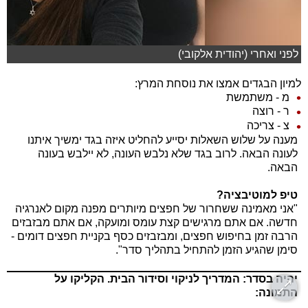
לפני ואחרי (יהודית אלקובי)
למיון הבגדים אמצו את נוסחת המרץ:
מ - משתמשת
ר - רוצה
צ - צריכה
מענה על שלוש השאלות יסייע להחליט איזה בגד ימשיך איתנו
לעונה הבאה. לרוב בגד שלא נלבש העונה, לא יילבש בעונה
הבאה.
טיפ למוטיבציה?
"אני מאמינה ששחרור של חפצים מיותרים מפנה מקום לאנרגיה
חדשה. אם אתם מרגישים קצת עומס ומועקה, אם אתם מבזבזים
הרבה זמן בחיפוש חפצים, ומבזבזים כסף בקניית חפצים דומים -
סימן שהגיע הזמן להתחיל בתהליך סדר".
יהיה בסדר: המדריך לניקוי וסידור הבית. הקליקו על
התמונה: