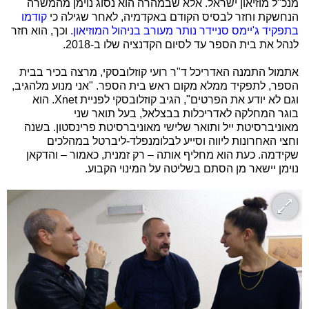
מנכ"ל מוזיאון ישראל. אלא שבמהרה הוא נסוג נוימן מהמשרה
הנחשקת וחזר לבסיס הקודם באקדמיה, לאחר שגילה כי
קודמו
בתפקיד ג'יימס סניידר נותר מעורב בניהול המוזיאון.
וכך, הוא חזר
לנהל את בית הספר עד לסיום הקדנציה שלו ב-2018.
אתמול התמנה האדריכל ד"ר רועי קוזלובסקי, מרצה בכיר בבית
הספר, לתפקיד ממלא מקום ראש בית הספר. "אני מנוע מלהגיב,
וגם לא יודע את הפרטים", הגיב קוזלובסקי לפניית Xnet. הוא
בוגר המחלקה לאדריכלות בבצלאל, בעל תואר שני
מאוניברסיטת ייל ותואר שלישי מאוניברסיטת פרינסטון. בשנה
וחצי האחרונות ליווה וסייע לבלומנפלד-ליברטל במהלכים
שקידמה. כעת הוא מחליף אותה – רק זמנית, כאמור – והדקאן
נוימן יישאר מן הסתם בשליטה על המינוי הקבוע.