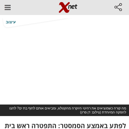
עיצוב
מה קורה כשמוציאים את רהיטי היוקרה מהקטלוג, ומביאים אותם לחוף בת ים? לחצו
להפקה המיוחדת (צילום: דן פרץ)
לפתע באמצע הסמסטר: התפטרה ראש בית