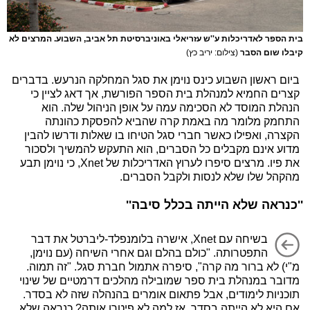
בית הספר לאדריכלות ע''ש עזריאלי באוניברסיטת תל אביב, השבוע. המרצים לא
קיבלו שום הסבר
(צילום: יריב כץ)
ביום ראשון השבוע כינס נוימן את סגל המחלקה הנרעש. בדברים
קצרים החמיא למנהלת בית הספר הפורשת, אך דאג לציין כי
הנהלת המוסד לא הסכימה עמה על אופן הניהול שלה. הוא
התחמק מלומר מה באמת קרה שהביא להפסקת כהונתה
הקצרה, ואפילו כאשר חברי סגל הטיחו בו שאלות ודרשו להבין
מדוע אינם מקבלים כל הסברים, הוא התעקש להמשיך ולסכור
את פיו. מרצים סיפרו לערוץ האדריכלות של Xnet, כי נוימן תבע
מהקהל שלו שלא לנסות ולקבל הסברים.
''כנראה שלא הייתה בכלל סיבה''
בשיחה עם Xnet, אישרה בלומנפלד-ליברטל את דבר
התפטרותה. "כולם בהלם וגם אחרי השיחה (עם נוימן,
מ"י) לא ברור מה קרה", סיפרה אתמול חברת סגל. "זה תמוה.
מדובר במנהלת בית ספר שמובילה מהלכים דרמטיים של שינוי
תוכניות לימודים, אבל פתאום אומרים בהנהלה שזה לא בסדר.
אם היא לא הייתה בסדר, אז למה לא פיטרו אותה? כנראה שלא