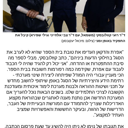
ד''ר רועי קוזלובסקי (משמאל, עם ד''ר צבי אלחייני וגילי שפירא) קיבל את
התפקיד באופן זמני
(צילום: מיכאל יעקובסון)
"אפרת והדקאן העדיפו את טובת בית הספר שהיא לא לערב את
הסגל בחילוקי הדעות ביניהם", כתב קוזלובסקי, מבלי לספר מה
סיבת ההתפטרות או ההדחה. "אני יכול רק להגיד שהיה לי הכבוד
לעבוד עם אפרת, שקידמה כמה רפורמות חשובות בבית הספר.
הכי מעניין עבורי היה המודל שפיתחה ליצירת שינוי מערכתי -
רתימת הידע והיצירתיות של הסגל באופן שיתופי לחשוב מחדש
על תכני ושיטות ההוראה ולבנות מערכת לימוד איכותית ומעודכנת
הקשובה לצרכי התלמידים שלנו. בשנים הבאות נוכל להעריך אם
המערכת החדשה אכן נותנת מענה לאתגרים שבהוראת מקצוע
האדריכלות שצריך להתמודד עם המורשת הבעייתית של העבר,
הדרישות של ההווה, ובעיקר החששות והאפשרויות שמציב
העתיד למקצוע".
את תגובתו של נוימן לא ניתן היה להשיג עד שעת פרסום הכתבה.