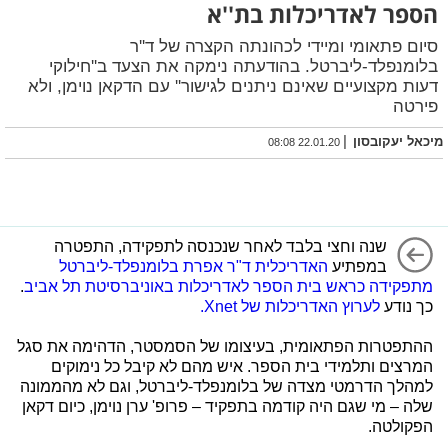
הספר לאדריכלות בת''א
סיום פתאומי ומיידי לכהונתה הקצרה של ד''ר
בלומנפלד-ליברטל. בהודעתה נימקה את הצעד ב''חילוקי
דעות מקצועיים שאינם ניתנים לגישור'' עם הדקאן נוימן, ולא
פירטה
|
מיכאל יעקובסון
22.01.20 08:08
שנה וחצי בלבד לאחר שנכנסה לתפקידה, התפטרה
במפתיע
האדריכלית ד"ר אפרת בלומנפלד-ליברטל
מתפקידה כראש בית הספר לאדריכלות באוניברסיטת תל אביב
.
כך נודע
לערוץ האדריכלות של Xnet.
ההתפטרות הפתאומית, בעיצומו של הסמסטר, הדהימה את סגל
המרצים ותלמידי בית הספר. איש מהם לא קיבל כל נימוקים
למהלך הדרמטי מצדה של בלומנפלד-ליברטל, וגם לא מהממונה
שלה – מי שגם היה קודמה בתפקיד – פרופ' ערן נוימן, כיום דקאן
הפקולטה.