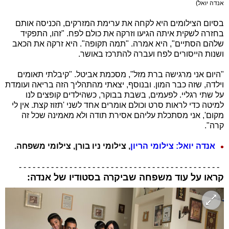
אנדה יואל)
בסיום הצילומים היא לקחה את ערימת המזרקים, הכניסה אותם
בחזרה לשקית איתה הגיעו וזרקה את כולם לפח. "זהו, התפקיד
שלהם הסתיים", היא אמרה. "תמה תקופה". היא זרקה את הכאב
ושנות הייסורים לפח ועברה להתרכז באושר.
"היום אני מרגישה ברת מזל", מסכמת אביטל. "קיבלתי תאומים
וילדה, שזה כבר המון. ובנוסף, יצאתי מהתהליך הזה בריאה ועומדת
על שתי רגליי. לפעמים, בשבת בבוקר, כשהילדים קופצים לנו
למיטה כדי לראות סרט וכולם אומרים אחד לשני 'תזוז קצת. אין לי
מקום', אני מסתכלת עליהם אסירת תודה ולא מאמינה שכל זה
קרה".
אנדה יואל: צילומי הריון
, צילומי ניו בורן, צילומי משפחה.
- - - - - - - - - - - - - - - - - - - - - - - - - - - - - - - - - - - - - - - - - - - -
קראו על עוד משפחה שביקרה בסטודיו של אנדה: