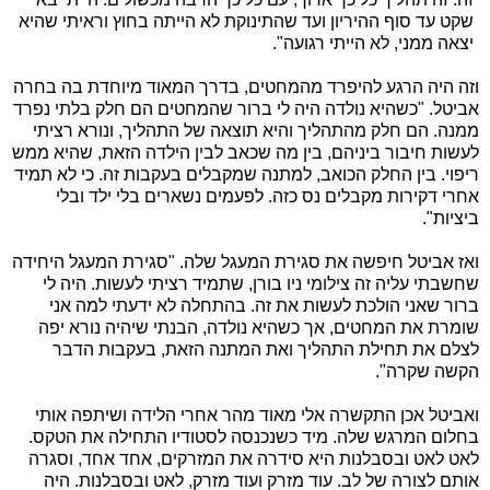
שקט עד סוף ההיריון ועד שהתינוקת לא הייתה בחוץ וראיתי שהיא
יצאה ממני, לא הייתי רגועה".
וזה היה הרגע להיפרד מהמחטים, בדרך המאוד מיוחדת בה בחרה
אביטל. "כשהיא נולדה היה לי ברור שהמחטים הם חלק בלתי נפרד
ממנה. הם חלק מהתהליך והיא תוצאה של התהליך, ונורא רציתי
לעשות חיבור ביניהם, בין מה שכאב לבין הילדה הזאת, שהיא ממש
ריפוי. בין החלק הכואב, למתנה שמקבלים בעקבות זה. כי לא תמיד
אחרי דקירות מקבלים נס כזה. לפעמים נשארים בלי ילד ובלי
ביציות".
ואז אביטל חיפשה את סגירת המעגל שלה. "סגירת המעגל היחידה
שחשבתי עליה זה צילומי ניו בורן, שתמיד רציתי לעשות. היה לי
ברור שאני הולכת לעשות את זה. בהתחלה לא ידעתי למה אני
שומרת את המחטים, אך כשהיא נולדה, הבנתי שיהיה נורא יפה
לצלם את תחילת התהליך ואת המתנה הזאת, בעקבות הדבר
הקשה שקרה".
ואביטל אכן התקשרה אלי מאוד מהר אחרי הלידה ושיתפה אותי
בחלום המרגש שלה. מיד כשנכנסה לסטודיו התחילה את הטקס.
לאט לאט ובסבלנות היא סידרה את המזרקים, אחד אחד, וסגרה
אותם לצורה של לב. עוד מזרק ועוד מזרק, לאט ובסבלנות. היה