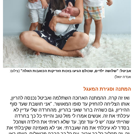
אביטל: "שלושה ילדים, שכולם הגיעו בזכות הזריקות הכואבות האלה"
(צילום:
אנדה יואל)
המתנה וסגירת המעגל
ואז זה קרה. ההמתנה הארוכה השתלמה ואביטל נכנסה להריון,
אותו הצליחה להחזיק עד סופו המאושר. "אני חושבת שעד סוף
ההיריון, גם כשהיה ברור שאני בהריון, מהחרדה שלי עדיין לא
עיכלתי את זה. אנשים אמרו לי מזל טוב והייתי כל כך בחרדה
שהייתי עונה 'יש לי עוד זמן'. עד שלא ראיתי את הילדה ושהכל
בסדר לא עיכלתי את מה שעברתי. אני לא מאמינה שקיבלתי את
זה. זה תהליך כל כך ארוך, עם כל כך הרבה מכשולים. הייתי באי