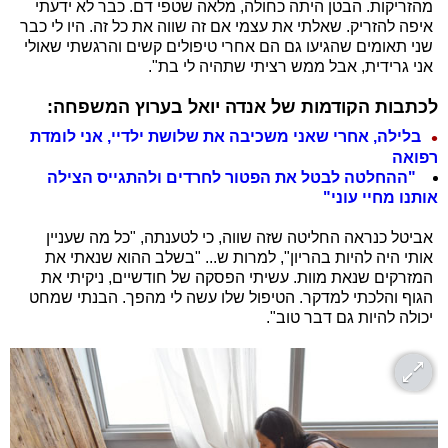
מהזריקות. הבטן היתה כחולה, מלאה שטפי דם. כבר לא ידעתי
איפה להזריק. שאלתי את עצמי אם זה שווה את כל זה. היו לי כבר
שני תאומים שהגיעו גם הם אחרי טיפולים קשים והרגשתי שאולי
אני גרידית, אבל ממש רציתי שתהיה לי בת".
לכתבות הקודמות של אנדה יואל בערוץ המשפחה:
בלילה, אחרי שאני משכיבה את שלושת ילדיי, אני לומדת
רפואה
"ההחלטה לבטל את הפטור לחרדים ולהתגייס הצילה
אותנו מחיי עוני"
אביטל כנראה החליטה שזה שווה, כי לטענתה, "כל מה שעניין
אותי היה להיות בהריון", למרות ש... "בשלב ההוא שנאתי את
המזרקים שנאת מוות. עשיתי הפסקה של חודשיים, ניקיתי את
הגוף והלכתי למדקר. הטיפול שלו עשה לי מהפך. הבנתי שמחט
יכולה להיות גם דבר טוב".