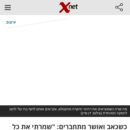
עיצוב
מה קורה כשמוציאים את רהיטי היוקרה מהקטלוג, ומביאים אותם לחוף בת ים? לחצו
להפקה המיוחדת (צילום: דן פרץ)
כשכאב ואושר מתחברים: "שמרתי את כל