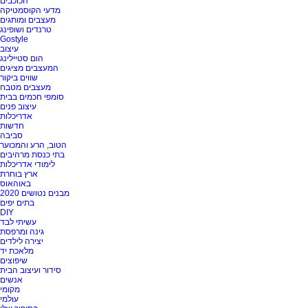
הכוכבים
מדעי הקוסמטיקה
מעצבים ומותגים
טרנדים ושופינג
Gostyle
עיצוב
הום סטיילינג
המעצבים מציגים
שווים ביקור
מעצבים מטבח
סומפי חכמים בבית
עיצוב פנים
אדריכלות
חדשות
סביבה
הטוב, הרע והמכוער
בתי כנסת מרהיבים
לימודי אדריכלות
ארץ בוחרת
באוהאוס
מבנים נטושים 2020
בתים יפים
DIY
עשיתי לבד
גינה ומרפסת
יצירה לילדים
מלאכת יד
שיפוצים
סידור ועיצוב הבית
אנשים
מקומי
עולמי