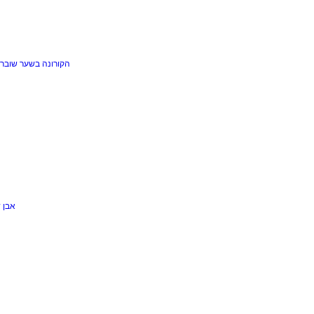
הקורונה בשער
שוברי
אבן 