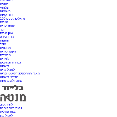
הסיפור שלי
יחסים
הצלחתי
משפחה
פונדקאות
100 ישראלים קטנים
טיולים
תזונת ילדים
חינוך
שוק הורים
הריון ולידה
חתונות
אוכל
מתכונים
הקונדיטוריה
מבשלים
לומדים
נבחרת הכותבים
דיאטה
לאכול בריא
מאגר המתכונים: דיאטטי ובריא
מדריכי דיאטה
מתוק ולא מושחת
לחיות טוב
וולנס בימי קורונה
נשות העילית
לאכול נכון