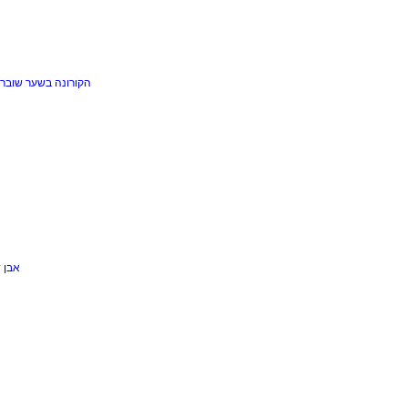
הקורונה בשער
שוברי
אבן 