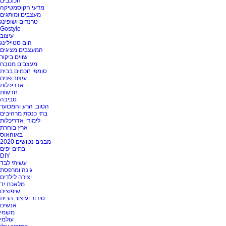
הכוכבים
מדעי הקוסמטיקה
מעצבים ומותגים
טרנדים ושופינג
Gostyle
עיצוב
הום סטיילינג
המעצבים מציגים
שווים ביקור
מעצבים מטבח
סומפי חכמים בבית
עיצוב פנים
אדריכלות
חדשות
סביבה
הטוב, הרע והמכוער
בתי כנסת מרהיבים
לימודי אדריכלות
ארץ בוחרת
באוהאוס
מבנים נטושים 2020
בתים יפים
DIY
עשיתי לבד
גינה ומרפסת
יצירה לילדים
מלאכת יד
שיפוצים
סידור ועיצוב הבית
אנשים
מקומי
עולמי