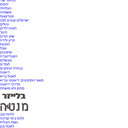
הסיפור שלי
יחסים
הצלחתי
משפחה
פונדקאות
100 ישראלים קטנים
טיולים
תזונת ילדים
חינוך
שוק הורים
הריון ולידה
חתונות
אוכל
מתכונים
הקונדיטוריה
מבשלים
לומדים
נבחרת הכותבים
דיאטה
לאכול בריא
מאגר המתכונים: דיאטטי ובריא
מדריכי דיאטה
מתוק ולא מושחת
לחיות טוב
וולנס בימי קורונה
נשות העילית
לאכול נכון