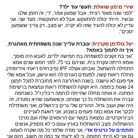
שירי מימון שואלת:
תעשי עוד ילד?
"לפני שנה מאוד רציתי, אבל שמעון אמר, 'די, זה הזמן שלנו
עכשיו'. הייתי יכולה להתעקש, אבל לא התעקשתי. מצד שני, אני
עדיין לא יכולה להגיד שזה לא יקרה. יש מצב. רק צריך ששמעון
יסכים".
יעל גולדמן סקרנית
:
עוברת עלייך שנה משפחתית מאתגרת.
איך זה לתמוך באמא?
"אני בת זקונים למשפחה בת חמישה ילדים. לאבא היה מוסך,
ואמא הייתה עקרת בית. שניהם בני 75. לפני חמש שנים אמא
התחילה להשתעל, ואבחנו אצלה IPF (פיברוזיס ריאתי אידיופתי),
מחלת ריאות קשה. לפעמים הגורם לה הוא עישון, אבל אמא שלי
אף פעם לא עישנה. בשנה האחרונה היא מחוברת למכל חמצן
24 שעות ביממה. היא זקוקה להשתלת ריאות ונמצאת ברשימת
המתנה. זו אותה מחלה שהייתה לנחמה ריבלין ז"ל. כשנחמה
עברה את ההשתלה כל כך שמחנו, וכששמענו שהיא נפטרה, זה
היה שוק ועצב גדול. ההורים שלי גרים בירושלים, ואני משתדלת
לבקר את אמא כמה פעמים בשבוע. אני דואגת לעניינים
הביורוקרטיים, נמצאת בקשר עם הרופאים שלה ועם מרכז
ההשתלות. מצב ההשתלות בארץ עגום כי לא מספיק אנשים
חותמים על כרטיס אדי
. אני מודה שלפני כל מה שקרה לאמא,
גם אני לא הייתי חתומה, כי לא ידעתי עד כמה זה חשוב. היום אני