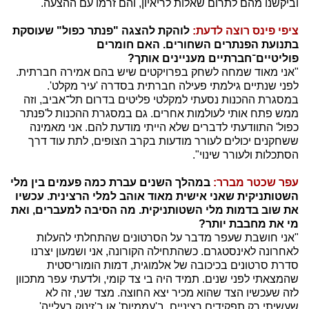
וביקשנו מהם לתרום שאלות לריאיון, והם זרמו עם ההצעה.
ציפי פינס רוצה לדעת:
לוהקת להצגה "פנתר כפול" שעוסקת
בתנועת הפנתרים השחורים. האם חומרים
פוליטיים־חברתיים מעניינים אותך?
"אני מאוד שמחה לשחק בפרויקטים שיש בהם אמירה חברתית.
לפני שנתיים גילמתי פעילה חברתית בסדרה 'עיר מקלט'.
במסגרת ההכנות נסעתי למקלטי פליטים בדרום תל־אביב, וזה
ממש פתח אותי לעולמות אחרים. גם במסגרת ההכנות ל'פנתר
כפול' התוודעתי לדברים שלא הייתי מודעת להם. אני מאמינה
ששחקנים יכולים לעורר מודעות בקרב הצופים, לתת עוד דרך
הסתכלות ולעורר שינוי".
עפר שכטר מברר:
במהלך השנים עברת כמה פעמים בין מלי
השטותניקית שאני אישית מאוד אוהב למלי הרצינית. עכשיו
את שוב בדמות מלי השטותניקית. מה הסיבה למעברים, ואת
מי את מחבבת יותר?
"אני חושבת שעפר מדבר על הסרטונים שהתחלתי להעלות
לאחרונה לאינסטגרם. כשהתחילה הקורונה, אני ושמעון יצרנו
סדרת סרטונים בכיכובה של אלמוגית, דמות הומוריסטית
שהמצאתי לפני שנים. תמיד היה בי צד קומי, ולדעתי עפר מתכוון
לזה שעכשיו הצד שהוא מכיר יצא החוצה. מצד שני, זה לא
שעשיתי רק תפקידים רציניים. ב'עממיות' או ב'זינוק בעלייה'