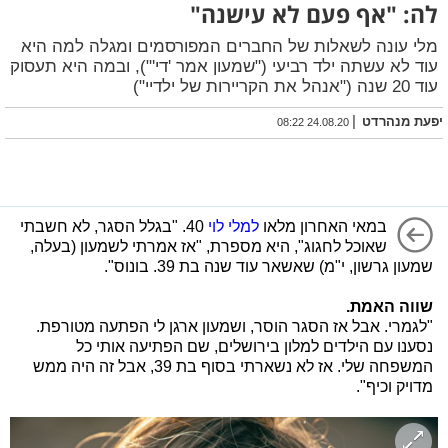
לה: "אף פעם לא עישנה"
מלי עונה לשאלות של החברים המפורסמים ומגלה למה היא
עוד לא עשתה ילד רביעי ("שמעון אמר 'די'"), ובמה היא תעסוק
עוד 20 שנה ("אנהל את הקריירות של ילדיי")
|
יפעת מנהרדט
24.08.20 08:22
במאי האחרון מלאו
למלי לוי
40. "בגלל הסגר, לא חשבתי
שאוכל לחגוג", היא מספרת, "אז אמרתי לשמעון (בעלה,
שמעון גרשון, י"מ) שאשאר עוד שנה בת 39. בונוס".
שווה האמת.
"לגמרי. אבל אז הסגר הוסר, ושמעון ארגן לי הפתעה מטורפת.
נסענו עם הילדים למלון בירושלים, שם הפתיעה אותי כל
המשפחה שלי. אז לא נשארתי בסוף בת 39, אבל זה היה ממש
מדויק וכיף".