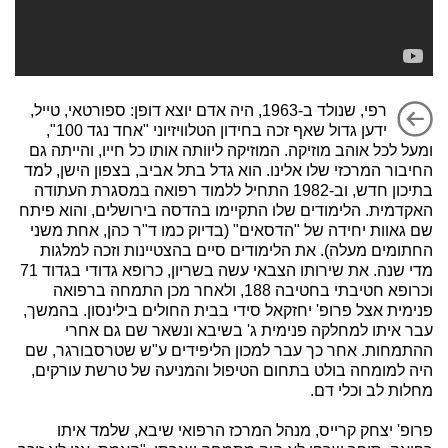
רפי, שנולד ב-1963, היה אדם יוצא דופן: ספורטאי, טייל,
ידען גדול שאף זכה בחידון הטלוויזיוני "אחד נגד 100",
ומעל לכל אוהב מוזיקה. המוזיקה ליוותה אותו כל חייו, והייתה גם
החיבור המרכזי שלו אלינו. הוא גדל בתל אביב, בצפון הישן, למד
בתיכון חדש, וב-1982 התחיל ללמוד רפואה במסגרת העתודה
האקדמית. הלימודים שלו התקיימו בהדסה בירושלים, והוא פיתח
שם גאוות יחידה של "הדסאים" (בדיוק כמו ד"ר כהן, אחת משני
החתומים מעלה). את הלימודים סיים בהצטיינות וזכה למלגות
מדי שנה. את שירותו הצבאי עשה בשריון, כרופא גדודי בגדוד 71
וכרופא חטיבתי בחטיבה 188, ולאחר מכן התמחה ברפואה
פנימית אצל פרופ' יחזקאל סידי בבית החולים בילינסון. בהמשך,
עבר איתו למחלקה פנימית ג' בשיבא ונשאר שם גם אחרי
ההתמחות. אחר כך עבר למכון הליפידים ע"ש שטרסבורגר, שם
היה למומחה בולט בתחום הטיפול והמניעה של טרשת עורקים,
מחלות לב וכלי דם.
פרופ' יצחק קרייס, מנהל המרכז הרפואי שיבא, שלמד איתו