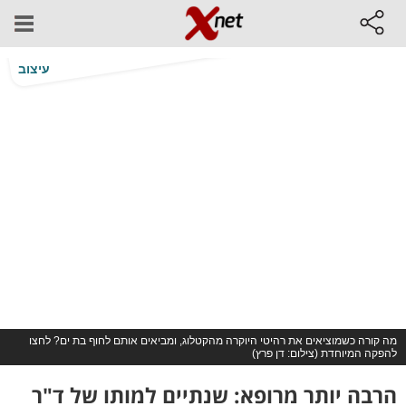
עיצוב
מה קורה כשמוציאים את רהיטי היוקרה מהקטלוג, ומביאים אותם לחוף בת ים? לחצו
להפקה המיוחדת (צילום: דן פרץ)
הרבה יותר מרופא: שנתיים למותו של ד"ר