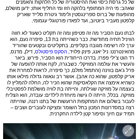
של כל גרסת כיסוי ואת ההיסטוריה של כל הלהקות והאמנים
שאהב: מי היה המתופף בלהקה הזו ומי החליף אותו; ידען מושלם,
מהופעות של ברוס ספרינגסטין ולימוד גיטרת סלייד שאריק
קלפטון מעביר ביוטיוב, ועד לפאדו פורטוגלי עגמומי.
לבתו נעם הסביר מה זה פטיפון ומה זה תקליט כשעוד לא חווה
הוויניל תחיה מחודשת. כבר כשהייתה בת 13, סיפרה נעם, הוא
ערך לה רשימה מגובה בקליפים, בתקליטים ובקטעים שהוריד
מהאינטרנט: ניל יאנג, פינק פלויד,
הסקס פיסטולס
, דילן, מדנס,
רד הוט צ'ילי פפרז. בדרכו הייחודית הוא הסביר, פירש, ביאר
והעשיר את עולמה המוזיקלי. כשבגרה, לקח אותה להופעה של
פרל ג'אם בווינה (והתמזל מזלם, כך סיפרה, לראות למחרת את
אריק קלפטון, שהוא כה אהב). אושר רב וגאווה גדולה מילאו אותו
כשהיא אימצה את הקלאסיקות שהוא הכיר לה, החלה להמליץ לו
בעצמה על מוזיקה שגילתה, והייתה בת לוויה מושלמת לפסטיבלי
מוזיקה. בכלל, הייתה לו גישה מיוחדת לילדים: עובדה, הוא הצליח
לעבור בשלום את המתקפות הרועשות של בתנו רננה, שהייתה
רצה במסדרונות המכון בתל השומר ומציקה לעוברים ושבים –
תמיד עם חיוך וסיפור קטן לילדה החקרנית.