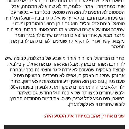
רפואה, סיפר שרפי לא היה מתמחה שגרתי. "האמת, אני לא זוכר
אותו כמתמחה", אמר. "כלומר, זה לא שהוא לא התמחה, אבל
הסטטוס לא התאים לו. הוא היה טוטאלי בכל דבר – בקשר עם
המשפחה, עם החברים, לארץ ישראל, לתחביביו – ומעל הכל היה
טוטאלי ביחס למטופליו". הוא גם ניחן בחוש הומור דק ונשכני,
שחיבב אותו על אנשים ושימש אותו בהרצאותיו הרבות. רפי היה
מרצה מבוקש, אחד הרופאים הנדירים שידעו להעביר חומר
מקצועי קשה ועדיין לרתק את השומעים ולגרום להם להבין את
הנאמר.
בתחום הכדורגל, רפי היה אוהד מושבע של ברצלונה, קבוצה שיש
לה הרבה אוהדים בארץ, אבל הוא אהד גם את אתלטיק בילבאו,
קבוצה באסקית שמעולם לא ירדה ליגה והצטיינה בכך שבחרה
אך ורק שחקנים באסקים, אפילו לא ספרדים. במוזיקה היה לו
טעם מגוון, וגם כאן הוא הפגין ידע והתמצאות יוצאי דופן. בתור
ילד תל-אביבי היה מהנערים שפקדו את קולנוע דן בשנות ה-80
ולבש שחורים כמצוותה של אופנת הגל החדש. גם כשלמד
רפואה, היה מגיע לתל אביב, פושט את דמות הסטודנט החרוץ,
לובש שחורים ויוצא לקולנוע דן.
שנים אחרי, אהב במיוחד את הקטע הזה: