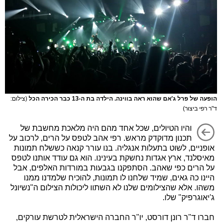
הופעה של פרל ג'אם שהוא ראה בווינה. הילדה בת ה-13 כבר הכירה הכל
(צילום:
ד"ר רפי ביצור)
והיו הטיולים, שכל אחד מהם היה מלאכת מחשבת של
תכנון מדוקדק מראש. רפי אהב לטפס על הרים, לרכוב על
אופניים, לשוט בתעלות אנגליה. בנו עורר קנאה כששלח תמונות
מאיסלנד, ארץ אגדות נחשקת בעינינו. הוא גם עודד אותנו לטפס
על הרים כפי שאהב. הסתפקנו בגבעות במורדות האלפים, אבל
היינו כה גאים, שמיד שלחנו לו תמונות, להוכיח שלמדנו ממנו
משהו. אלא שהצילומים שלנו לא השתוו ליכולות הצילום ה"נשיונל
ג'יאוגרפיק" שלו.
חברו ד"ר רונן דורסט, יו"ר החברה הישראלית לטרשת עורקים,