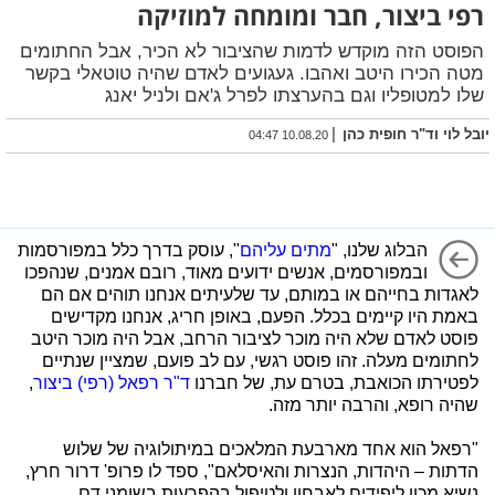
רפי ביצור, חבר ומומחה למוזיקה
הפוסט הזה מוקדש לדמות שהציבור לא הכיר, אבל החתומים
מטה הכירו היטב ואהבו. געגועים לאדם שהיה טוטאלי בקשר
שלו למטופליו וגם בהערצתו לפרל ג'אם ולניל יאנג
|
יובל לוי וד"ר חופית כהן
10.08.20 04:47
הבלוג שלנו, "
מתים עליהם
", עוסק בדרך כלל במפורסמות
ובמפורסמים, אנשים ידועים מאוד, רובם אמנים, שנהפכו
לאגדות בחייהם או במותם, עד שלעיתים אנחנו תוהים אם הם
באמת היו קיימים בכלל. הפעם, באופן חריג, אנחנו מקדישים
פוסט לאדם שלא היה מוכר לציבור הרחב, אבל היה מוכר היטב
לחתומים מעלה. זהו פוסט רגשי, עם לב פועם, שמציין שנתיים
לפטירתו הכואבת, בטרם עת, של חברנו
ד"ר רפאל (רפי) ביצור
,
שהיה רופא, והרבה יותר מזה.
"רפאל הוא אחד מארבעת המלאכים במיתולוגיה של שלוש
הדתות – היהדות, הנצרות והאיסלאם", ספד לו פרופ' דרור חרץ,
נשיא מכון ליפידים לאבחון ולטיפול בהפרעות בשומני דם