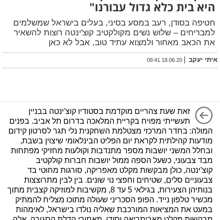
היא בית כלא גדול עבורנו"
חטיפה בסודן, רעב במסע בסיני, בעלים בישראל שמשלמים
למבריחים – שלוש נשים מקולקטיב קוצ'ינטה רוצות להשאיר
את הכאב מאחור ולמצוא עתיד טוב, אבל לא כאן
|
איתי יעקב
18.06.20 09:41
זאת שעת צהריים מוקדמת בסטודיו קוצ'ינטה בבניין
תעשייתי מפויח בקריית המלאכה בדרום תל אביב. בפנים
המולה: בחדר המרכזי מצטלמת השחקנית נלי תגר לסרטון קידום
מודעות קהילתית לקראת יום הפליט הבינלאומי שיצוין בשבת,
ובחלל המשני יושבות מספר מתנדבות וקולעות מחזיקי מפתחות
מבד צבעוני, כשעל הספה ממול יושבות חברות קולקטיב
קוצ'ינטה, כולן מבקשות מקלט מאפריקה, סורגות מחוטי בד
צבעוניים סלים, שטיחים וחפצי נוי שונים. בין לבין מתרוצצות
בנותיהן הצעירות, בגילאי 5 עד 8, מקשיבות למוזיקה קצבית מתוך
מכשיר טלפון נייד. הפופ הסכריני שעולה מתוכו מצליח להמתיק
במעט את המציאות המורכבת שאליה נולדו בישראל, לאימהות
מבקשות מקלט מאריתריאה וסודן. מאחורי הדלת הסגורה, אלה