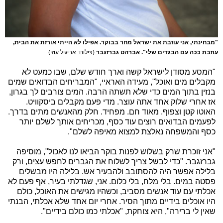
"מבחינתי, אני עוזבת את ישראל מחר בבוקר. אפילו לא הייתי אורזת את הבית,
עוזבת ככה עם הבגדים שלי". אברהט גברזגבר
(צילום: אביגיל עוזי)
"המסע מסודן לישראל קשה וארך חודש שלם, שבו כמעט לא
מקבלים מים ואוכל", מעידה האראיי, "המבריחים הבדואים שמים
בנזין בתוך המים כדי שלא תשתה הרבה. המים צורבים לך בגרון,
אז אחרי שלוק אחד אתה עוצר. מדי פעם מקבלים ביסקוויט.
האוטו קטן וצפוף. מאוד חם. מפחיד. חלק מהאנשים מתים בדרך.
לפעמים הבדואים רוצים עוד כסף, מכריחים אותך לשלם יותר
כסף והמשפחה נאלצת למצוא מאיפה לשלם".
"אני זוכרת שרק בשלוש לפנות בוקר הביאו לנו לאכול", מוסיפה
גברזגבר. "כדי לבשל צריך לשלוח את הגברים לחפש עצים, ורק
בלילה אפשר היה להסתובב ולהבעיר אש. בלילה היו מבשלים
פסטה במים. בלי מלח, בלי כלום. אני, שגדלתי בעיר, אף פעם לא
אכלתי עם עוד אנשים מסביב, וכשהיו מגישים את האוכל, כולם
היו אוכלים בידיים מתוך הסיר. אחרי יום אחד שלא אכלתי, הבנתי
שאין לי ברירה", היא צוחקת, "אכלתי כמו כולם בידיים".