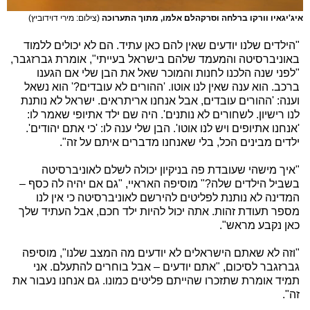
איג'יגאיו וורקו ברלחה וסרקהלם אלמו, מתוך התערוכה
(צילום: מירי דוידוביץ)
"הילדים שלנו יודעים שאין להם כאן עתיד. הם לא יכולים ללמוד
באוניברסיטה והמעמד שלהם בישראל בעייתי", אומרת גברזגבר,
"לפני שנה הלכנו לחנות והמוכר שאל את הבן שלי אם הגענו
ברכב. הוא ענה שאין לנו אוטו. 'ההורים לא עובדים?' הוא נשאל
וענה: 'ההורים עובדים, אבל אנחנו אריתראים. ישראל לא נותנת
לנו רישיון. לשחורים לא נותנים'. היה שם ילד אתיופי שאמר לו:
'אנחנו אתיופים ויש לנו אוטו'. הבן שלי ענה לו: 'כי אתם יהודים'.
ילדים מבינים הכל, בלי שאנחנו מדברים איתם על זה".
"איך מישהי שעובדת פה בניקיון יכולה לשלם לאוניברסיטה
בשביל הילדים שלה?" מוסיפה האראיי, "גם אם יהיה לה כסף –
המדינה לא נותנת לפליטים להירשם לאוניברסיטה כי אין לנו
מספר תעודת זהות. אתה יכול להיות ילד חכם, אבל העתיד שלך
כאן נקבע מראש".
"וזה לא שאתם הישראלים לא יודעים מה המצב שלנו", מוסיפה
גברזגבר לסיכום, "אתם יודעים – אבל בוחרים להתעלם. אני
תמיד אומרת שתזכרו שהייתם פליטים כמונו. גם אנחנו נעבור את
זה".