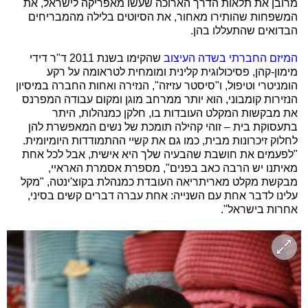
מרובן את תלאות הדרך הארוכה שעשו מאפריקה לישראל, את
המשפחות שהותירו מאחור, את הסיוטים בלילה מהמבריחים
הבדואים שהתעללו בהן.
המיזם החברתי בשדה העיצוב
שהקימו בשנת 2011 ד"ר דידי
מימון-קהן, פסיכולוגית קלינית ומומחית לטראומה על רקע
הומניטרי וטיפול, ו"סיסטר עזיזה", הנזירה ואחות החברה במיסיון
הנזירות קומבוני, הוא יותר ממרחב מוגן ומקום עבודה המפרנס
את מבקשות המקלט העובדות בו, חלקן כמנהלות, היתר
בתעסוקת בית – זוהי קהילה תומכת של נשים המאפשרת להן
לחלוק זיכרונות מבית, כמו גם את קשיי ההתמודדות היומיומית.
"לפעמים את חושבת שהבעיה שלך היא אישית, אבל לכל אחת
מאיתנו יש הרבה כאב בפנים", מספרת אסמרת האראיי,
מבקשת מקלט מאריתריאה העובדת כמנהלת בקוצ'ינטה, "מקל
עלינו לדבר אחת עם השנייה: אחת עברה דברים קשים בסיני,
אחרות בישראל".