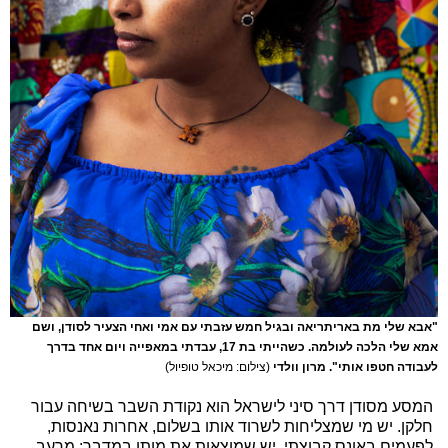
"אבא שלי מת באריתריאה ובגיל חמש עזבתי עם אמי ואחי הצעיר לסודן, ושם
אמא שלי הלכה לעולמה. כשהייתי בת 17, עבדתי במאפייה ויום אחד בדרך
לעבודה חטפו אותי". מרון וולדי
(צילום: מיכאל טופיול)
המסע מסודן דרך סיני לישראל הוא נקודת השבר בשיחה עבור
חלקן. יש מי שמצליחות לשרוד אותו בשלום, אחרות נאנסות,
לפעמים באונס קבוצתי, יש שמוצאות את מותן במדבר: מרעב,