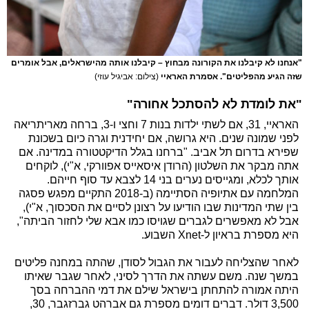
"אנחנו לא קיבלנו את הקורונה מבחוץ – קיבלנו אותה מהישראלים, אבל אומרים
שזה הגיע מהפליטים". אסמרת האראיי
(צילום: אביגיל עוזי)
"את לומדת לא להסתכל אחורה"
האראיי, 31, אם לשתי ילדות בנות 7 וחצי ו-3, ברחה מאריתריאה
לפני שמונה שנים. היא גרושה, אם יחידנית וגרה כיום בשכונת
שפירא בדרום תל אביב. "ברחנו בגלל הדיקטטורה במדינה. אם
אתה מבקר את השלטון (הרודן איסאייס אפוורקי, א"י), לוקחים
אותך לכלא, ומגייסים נערים בני 14 לצבא עד סוף חייהם.
המלחמה עם אתיופיה הסתיימה (ב-2018 התקיים מפגש פסגה
בין שתי המדינות שבו הודיעו על רצונן לסיים את הסכסוך, א"י),
אבל לא מאפשרים לגברים שגויסו כמו אבא שלי לחזור הביתה",
היא מספרת בראיון ל-Xnet השבוע.
לאחר שהצליחה לעבור את הגבול לסודן, שהתה במחנה פליטים
במשך שנה. משם עשתה את הדרך לסיני, לאחר שגבר שאיתו
היתה אמורה להתחתן בישראל שילם את דמי ההברחה בסך
3,500 דולר. דברים דומים מספרת גם אברהט גברזגבר, 30,