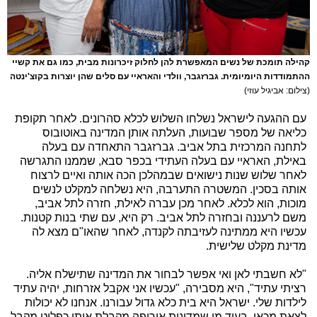
קהילה תומכת של נשים המאפשרת להן לחלוק זיכרונות מבית, כמו גם את קשיי
ההתמודדות היומיומית. גברזגבר, וולדי והאראיי עם סלים שהן יוצרות בקוצ'ינטה
(צילום: אביגיל עוזי)
עם ההגעה לישראל נשלחו השלוש לכלא סהרונים. לאחר תקופת
כליאה של מספר שבועות, העלתה אותן המדינה באוטובוס
לתחנה המרכזית בתל אביב. גברזגבר התאחדה עם בעלה
באילת, האראיי עם בעלה העתידי בכפר סבא, שממנו התגרשה
לאחר שלוש שנות נישואים שבמהלכן הכה אותה ואיים לרצוח
אותה בסכין. המשטרה התערבה, היא נשלחה למקלט לנשים
מוכות, הוא לכלא. לאחר מכן עברה לאילת, חזרה לתל אביב,
משם לרעננה ובחזרה לתל אביב. רק היא, עם שתי בנות קטנות.
עכשיו היא ממתינה לעזיבתה לקנדה, לאחר שהאו"ם מצא לה
מדינת מקלט שלישית.
"לא חשבתי לאן ואי אפשר לבחור את המדינה שתישלח אליה.
רציתי עתיד", היא מסבירה, "עכשיו אני אקבל אזרחות, יהיה עתיד
לילדות שלי. ישראל היא בית כלא גדול עבורנו. אנחנו לא יכולות
לצאת מכאן, בעוד מי שמדינות אירופה מקבלת אותו כפליט מקבל