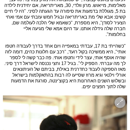
מאלימות, מייאוש. מרון וולדי, 30, מאריתריאה, אם יחידנית לילדה
בת 5, מגוללת בדמעות את סיפורה עד הגעתה לסיני. "היו לי חיים
קשים: אבא שלי מת באריתריאה ובגיל חמש עזבתי עם אמי ואחי
הצעיר לסודן", היא מספרת, "כשאמא שלי הלכה לעולמה שם,
חברה שלה גידלה אותנו. עד היום אמא שלי מגיעה אליי
בחלומות".
"כשהייתי בת 17, עבדתי במאפייה ויום אחד בדרך לעבודה חטפו
אותי", היא ממשיכה בקול רועד, "רכב עם חלונות כהים, דומה לזה
שהיה אוסף אותי, עצר לידי וחטפו אותי. פה כבר קשה לי לספר
לך מה עברתי. הספיק לי". בגיל 17 וחצי נכנסה לישראל דרך סיני.
מאז הספיקה לעבוד כחדרנית באילת, בביתם של העיתונאים
אורלי וילנאי וגיא מרוז שסייעו לה רבות בהתאקלמות בישראל
ובשלוש השנים האחרונות היא בקוצ'ינטה, סורגת את הדמעות
שלה לתוך חפצים יפים.