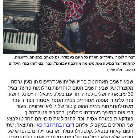
"צריך לזכור שהילדים האלה כל היום בעבודה, גם כשהם במנוחה. לדוגמה,
להתהפך צד במיטה זאת משימה מורכבת עבורם". עברי בצילומי בגדי הילדים
(צילום: הילה שייר)
שבע השנים האחרונות בחייו של יהושע דרייפוס הן מעין גרסה
מקוצרת של שבע השנים הטובות והרעות מחלומות פרעה. בגיל
30 עזב את ירושלים לפריז יחד עם בעלו, מיכאל דרייפוס. יהושע
פנה ללימודי אופנה מסודרים בבית הספר אסמוד בפריז ועבר
משם להתמחות בבית ההוט קוטור של ג'וליאן פרונייה, בעוד
דרייפוס המשיך בעבודתו כיהלומן. במקביל פנו לתהליך
פונדקאות במזרח אסיה, וכדי להגדיל את סיכוייהם החליטו לבצע
שני תהליכים במקביל, עליהם
דיברו בהרחבה כאן
. התוצאה: שתי
הפונדקאיות בנפאל נקלטו, ולזוג נולדו ארבעה ילדים בהפרש של
חודש. אלא שלא הכול התנהל כמתוכנן: עברי ואמה נולדו כפגים