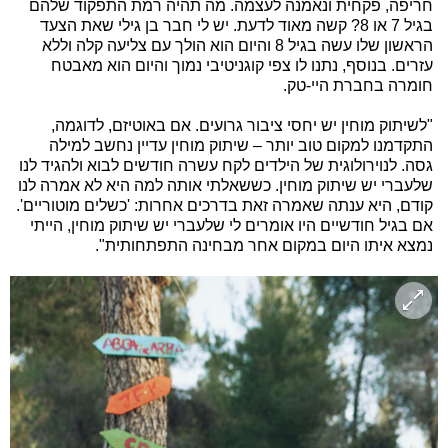
חריפה, פקחית ונאמנה לעצמה. מה תהיה רמת התפקוד שלהם
בגיל 7 או 8? קשה מאוד לדעת. יש לי חבר בן גילי שאת הצעד
הראשון שלו עשה בגיל 8 והיום הוא הולך עם צליעה קלה וללא
עזרים. בנוסף, נתנו לו צפי קוגניטיבי נמוך והיום הוא מאבטח
חומרה בחברת היי-טק.
"לשיתוק מוחין יש יחסי ציבור גרועים. אם באוטיזם, לדוגמה,
התקדמנו למקום טוב יותר – שיתוק מוחין עדיין נחשב למילה
גסה. לנוירולוגית של הילדים לקח עשרה חודשים לבוא ולהגיד לנו
שלעברי יש שיתוק מוחין. כששאלתי אותה למה היא לא אמרה לנו
קודם, היא ענתה שאמרה זאת בדרכים אחרות: 'כשלים מוטוריים'.
אם בגיל חודשיים היו אומרים לי שלעברי יש שיתוק מוחין, הייתי
נמצא איתו היום במקום אחר מבחינה התפתחותית".