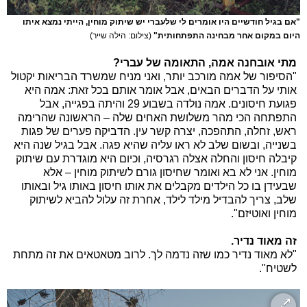
"אם בגיל חודשיים היו אומרים לי שלעברי יש שיתוק מוחין, הייתי נמצא איתו
היום במקום אחר מבחינה התפתחותית"
(צילום: הילה שייר)
מתי אובחנה אמה, התאומה של עברי?
"הסיפור של אמה מורכב יותר, ואני מניח שמשרד הבריאות יקטול
אותי על הדברים הבאים, אבל אומר אותם בכל זאת: אמה היא
פגועת חיסונים. אמה נולדה בשבוע 29 והיתה בפגייה, אבל
התפתחה הכי מהר משלושת האחים שלה – הראשונה שהרימה
ראש, זחלה, התהפכה, יצרה קשר עין. הדביקה פערים של פגות
בשנייה, ובשום שלב לא ראו עליה שהיא פגה. אבל בגיל שנה היא
קיבלה חיסון והחלה אצלה רגרסיה, וכיום היא מוגדרת עם שיתוק
מוחין. אני לא בא ואומר שחיסון גורם לשיתוק מוחין – אלא
שבעידן בו כל הילדים מקבלים את אותו חיסון באותו גיל ובאותו
שלב, צריך להבדיל מילד לילד, אחרת זה עלול להביא לשיתוק
מוחין ואוטיזם".
זה מאוד נדיר.
"לא מאוד נדיר כמו שזה נדמה לך. לרוב מטאטאים את זה מתחת
לשטיח".