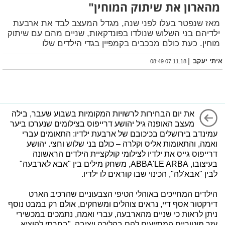
מהארון את שיתוק המוחין"
מאז שנפטר בעלו לפני שנה, מגדל המעצב לבד את ארבעת
ילדיהם בני השלוש שנולדו בפונדקאות, שניים מהם עם שיתוק
מוחין. כעת כולם מככבים בקמפיין בגדי הילדים שלו
|
איתי יעקב
07.11.18 08:49
את יום הבחירות לרשויות המקומיות בשבוע שעבר, בילה
מעצב האופנה גיל יהושע דרייפוס בצילומים שנערכו ביער
עמינדב בירושלים בכיכובם של ארבעת ילדיו: התאומים עברי
ואמה, והתאומות אליס וקלרה – כולם בני שלוש וחצי. יהושע
דרייפוס גייס את ילדיו לצילומי קולקציית הילדים הראשונה
בעיצובו, ABBA'LE ARBA, משחק מילים בין "אבא לארבעה"
לבין "אבא'לה", הכינוי שבו קוראים לו ילדיו.
הילדים המחייכים באוהלי הטיפי הצבעוניים שהרכיב הארט
דירקטור אסף דיי, נראים צוהלים ומשחקים, אולם רק במבט נוסף
ניתן לראות כי שניים מהארבעה, עברי ואמה, נתמכים במכשירי
עזר מוטוריים המסייעים להם בהליכה ויציבה. "בחרתי להוציא