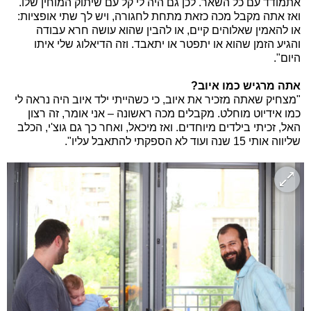
אתמודד עם כל השאר. לכן גם היה לי קל עם שיתוק המוחין שלו.
ואז אתה מקבל מכה כזאת מתחת לחגורה, ויש לך שתי אופציות:
או להאמין שאלוהים קיים, או להבין שהוא עושה חרא עבודה
והגיע הזמן שהוא או יתפטר או יתאבד. וזה הדיאלוג שלי איתו
היום".
אתה מרגיש כמו איוב?
"מצחיק שאתה מזכיר את איוב, כי כשהייתי ילד איוב היה נראה לי
כמו אידיוט מוחלט. מקבלים מכה ראשונה – אני אומר, זה רצון
האל, זכיתי בילדים מיוחדים. ואז מיכאל, ואחר כך גם גוצ'י, הכלב
שליווה אותי 15 שנה ועוד לא הספקתי להתאבל עליו".