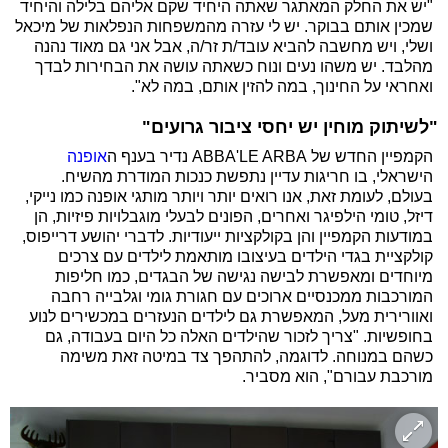
"יש את החלק המאתגר שאתה היחיד שקם אליהם בלילה והיחיד
שמכין אותם בבוקר. יש לי עזרה מהמשפחות הנפלאות של מיכאל
ושלי, ויש מחשבה להביא עובד/ת זר/ה, אבל אני גם מאוד נהנה
מהלבד. יש משהו נעים ונוח כשאתה עושה את הבחירות לבדך
ואחראי על החינוך, במה להזין אותם, במה לא".
"לשיתוק מוחין יש יחסי ציבור גרועים"
הקמפיין החדש של ABBA'LE ARBA נדיר בענף ה
אופנה
הישראלי, בו חריגות עדיין נתפשת כנכות המודרת מהשיח.
בעולם, לעומת זאת, אנו רואים יותר ויותר מותגי אופנה כמו נייקי,
דיזל, טומי הילפיגר ואחרים, הפונים לבעלי מוגבלויות פיזיות, הן
במודעות הקמפיין והן בקולקציות ייעודיות. לדברי יהושע דרייפוס,
קולקציית בגדי הילדים בעיצובו מותאמת לילדים עם צרכים
מיוחדים ומאפשרת לבישה נגישה של הבגדים, כמו חליפות
המורכבות ממכנסיים ארוכים עם חגורת גומי וגלבייה רחבה
ואוורירית מעל, המאפשרת גם לילדים הנעזרים במכשירים לנוע
בחופשיות. "צריך לזכור שהילדים האלה כל היום בעבודה, גם
כשהם במנוחה. לדוגמה, להתהפך צד במיטה זאת משימה
מורכבת עבורם", הוא מסביר.