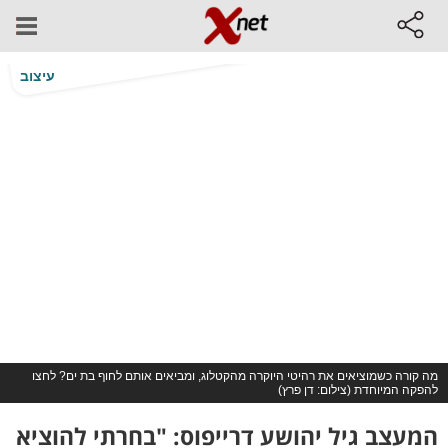
עיצוב
מה קורה כשמוציאים את רהיטי היוקרה מהקטלוג, ומביאים אותם לחוף בת ים? לחצו
להפקה המיוחדת (צילום: דן פרץ)
המעצב גיל יהושע דרייפוס: "בחרתי להוציא