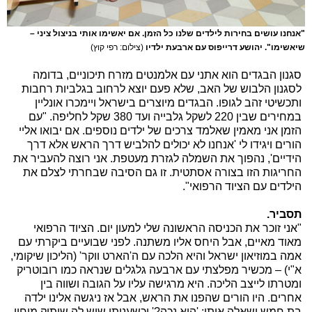
"אנחנו עושים בחירות לילדים שלנו כל הזמן. אם יאשימו אותי בניצול ציני –
שיאשימו". יהושע דרייפוס עם ארבעת ילדיו
(צילום: רפי קוץ)
סגנון הבגדים הוא אתני עם אלמנטים מזרח תיכוניים, בדומה
לסגנון הלבוש של האב, שלא פעם יוצא לרחוב בגלביות רחבות
ותכשיטי זהב לגופו. הבגדים מיוצרים בישראל ויימכרו אונליין
במחירים שבין 220 לשקל גלבייה ועד 380 שקל לחליפה. "עם
הזמן אני מאמין שאלמד צרכים של ילדים נוספים. אם יבואו אליי
הורים ויגידו לי 'אנחנו לא יכולים להלביש דרך הראש אלא דרך
הידיים', נהפוך את השמלה לגזרת מעטפת. אני רוצה להעביר את
החריגות הזו בצורה אסתטית. זו גם הסיבה שבחרתי לצלם את
הילדים עם הציוד הרפואי".
תסביר.
"אני זוכר את הכניסה הראשונה שלי למעון יום. הציוד הרפואי
מאוד מאיים, אבל היחס אליו משתנה. לפני שבועיים ביקרתי עם
אמה במוזיאון ישראל והיא הלכה עם ה'הארט ווקר' (הליכון שיקומי,
א"י) – מכשיר מפלצתי עם ארבעה גלגלים שנראה כמו רובוטריק
ומטרתו לייצב הליכה. היא מרגישה עליו על הגובה ושווה בין
אחרים. היו הורים שהפנו את הראש, אבל אז ניגשה אלינו ילדה
בת חמש ושאלה אותי: 'היא נכה?' וכשעניתי שיש לה שיתוק מוחין,