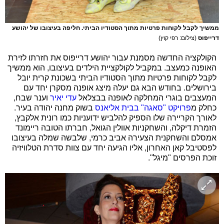
ממשיך לקבל לקוחות פרטיות מתוך הסטודיו הביתי. חליפה בעיצובו של יהושע
דרייפוס
(צילום: רפי קוץ)
הקולקציה החדשה מסמנת עבור יהושע דרייפוס את חזרתו לזירת
האופנה כמעצב. במקביל לקולקציית הילדים בעיצובו, הוא ממשיך
לקבל לקוחות פרטיות מתוך הסטודיו הביתי בשכונת קרית יובל
בירושלים. בחודש הבא גם יעלה מיצג אופנה מסקרן יחד עם
המעצבים בוגרי המחלקה לאופנה בבצלאל
עדי יאיר
וענר שבח,
כחלק מ
פרויקט "סאגה" בבית אליאנס
בשוק מחנה יהודה בעיר.
לאורך הקריירה שלו הספיק להלביש ידועניות כמו רונית אלקבץ,
הזמרת דיקלה, והשחקניות אוולין הגואל, חברתו הטובה ריימונד
אמסלם והשחקנית הצעירה אביב כרמי, שלבשה שמלה בעיצובו
לפסטיבל קאן האחרון, אליו הגיעה יחד עם צוות סדרת הטלוויזיה
זוכת הפרסים "מיגל".