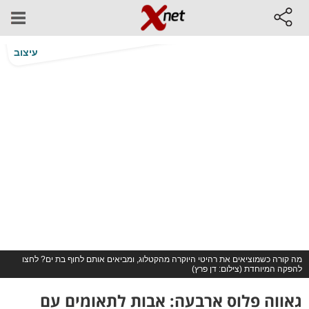
עיצוב
מה קורה כשמוציאים את רהיטי היוקרה מהקטלוג, ומביאים אותם לחוף בת ים? לחצו
להפקה המיוחדת (צילום: דן פרץ)
גאווה פלוס ארבעה: אבות לתאומים עם