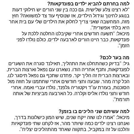
למה בחרתם להביא ילדים בפונדקאות?
"לא רצינו צלע שלישית. גם ככה בין שני הורים יש חילוקי דעות
בנוגע לחינוך וגידול הילדים, אז שנוסיף עוד צד למשוואה? חוץ
מזה, המחשבה שאני צריך לחלוק את הילדים שלי עם בית אחר
היא בלתי אפשרית".
מיכאל: "תשעה חודשים אחרי שקיבלנו החלטה ללכת על
פונדקאות, כבר היינו הורים לארבעה ילדים. כולם נולדו לפני
הזמן".
מה בער לכם?
גיל: "בדיוק כשהתחלנו את התהליך, תאילנד סגרה את השערים
לפונדקאות, ותכף אחריה הודו. נשארנו עם נפאל וארצות הברית,
ובארצות הברית זה הליך יקר. פחדנו שתכף גם נפאל תיסגר לנו.
הכל קרה מהר. שבעה וחצי חודשים אחרי שחתמנו על חוזה מול
הסוכנות, בעזרת עו"ד ויקטוריה גלפנד, נולדו עברי ואמה. אחרי
חודש וחצי נולדו אליס וקלרה. כל הארבעה מביציות של אותה
תורמת".
למה עשיתם שני הליכים בו בזמן?
מיכאל: "אמרו לנו שזה ייקח שנים, שיש המון כישלונות בדרך,
ואנחנו רצינו ילדים כמה שיותר מהר, אז לקחנו שתי פונדקאיות
והלכנו על זה במקביל, בתקווה שאחד מהתהליכים יצליח".