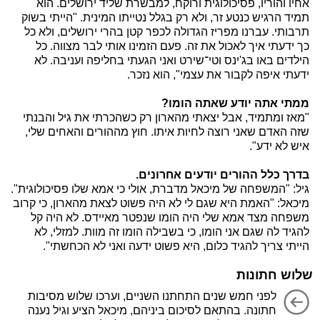
אחיו והוריו, פסיכולוגית ורוקח, למבשרת שליד ירושלים. הוא
תמיד הרגיש כנטע זר, ולא רק בגלל נטייתו המינית. "הייתי בשוק
תרבותי. עברנו מפריז הגדולה לכפר קטן בהרי ירושלים, ולא כל
כך ידעתי איך לאכול את זה. פעם הזמינו אותי לבר מצווה. כל
הילדים באו בג'ינס וטי־שירט ואני הגעתי בחליפה ועניבה. לא
ידעתי איפה לקבור את עצמי", הוא נזכר.
ממתי אתה יודע שאתה הומו?
"מאז ומתמיד, אבל יצאתי מהארון רק כשהכרתי את גיל והבנתי
שזה האדם שאני רוצה לחיות איתו. חוץ מההורים והאחים שלי,
איש לא ידע".
בדרך כלל ההורים יודעים אחרונים.
גיל: "המשפחה של מיכאל מדברת, אולי כי אמא שלו פסיכולוגית".
מיכאל: "האמת היא שגם לי לא היה פשוט לצאת מהארון, כי קרוב
משפחה מצד אמא שלי היה הומו שנפטר מאיידס. לא היה קל
להגיד לה שגם אני הומו, כי בשבילה הומו זה מוות. למזלי, לא
הייתי צריך להגיד כלום, היא פשוט ידעה ואני לא הכחשתי".
שלוש חתונות
לפני חמש שנים התחתנו השניים, וערכו שלוש מסיבות
חתונה. בהתאם לסיכום ביניהם, מיכאל הציע וגיל נענה