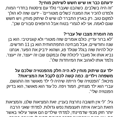
ידעתם כבר אז שיש חשש לשיתוק מוחין?
"זה היה בשלבים. כשהבנו שעברי נולד עם ציסטות בחדרי המוח,
ולמדנו להכיר את המונח 'כשלים מוטוריים' - ידענו שזה לא הולך
למקום טוב. רק בארץ התברר לנו שיש לו שיתוק מוחין, ויש חשש
שגם לאמה. אני לא לגמרי בטוח אבל הרופאים סבורים שכן".
מה חומרת מצבו של עברי?
"לא ברור עדיין. כולם אומרים שזה מוטורי ולא קוגניטיבי. הוא בן
שנה וחודשיים, אבל מבחינה התפתחותית הוא בן 11 חודשים.
יכול להיות שזה בגלל שנולד פג, ושהוא ידביק את הפער. אנחנו
נביא אותו אל מעבר ליכולת שלו ובמקום שבו זה ייעצר, זה ייעצר.
נלמד אותו לאהוב את המיוחדות שלו".
ילד עם שיתוק מוחין לא היה חלק מהפנטזיה שלכם על
משפחה וילדים. כמה קשה לכם לקבל את המציאות?
מיכאל: "הפנטזיה שלי הייתה שיהיה לי ילד מאושר וזה התגשם.
עברי הוא ילד מצחיק, חמוד ויפה. כל עוד הוא מאושר, הוא בדיוק
הפנטזיה שלי".
גיל: "לי אין תשובה נחרצת בעניין. זאת המציאות שלנו, והמציאות
הזאת הביאה איתה תעצומות נפש גדולות. למדתי שאני הרבה
יותר חזק מכפי שדמיינתי, למדתי שילדים הם אושר עילאי באשר