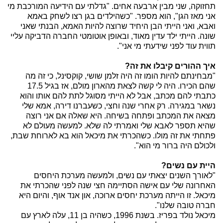
תחזוקה, שני מבין ארבעה אחים. "גדלתי עם הידיעה המורכבת מי
אני מאז הגן", הוא מספר. "כשהילדים בגן רצו לשחק באמא
ואבא, ואני הייתי הבן היחיד שרוצה להיות האמא, הבנתי שאני
שונה. הייתי ילד עדין מאוד, ובאופן אוטומטי החברה הדביקה עליי
תווית עוד לפני שידעתי מי אני".
איך ההורים קיבלו את זה?
"מבחינתם להיות הומו זה היה זלמן שושי, קוקסינל, כי זה מה
שהם הכירו. היה לי קשה לצאת מהארון מולם, אז בגיל 17.5
כתבתי להם מכתב, אבל לא הייתי מסוגל לתת להם אותו והוא
נשאר במגירה. רק אחרי שנה וחצי, כשעברנו דירה, אמא שלי
מצאה את המכתב ופתחה בשיחה. היא שאלה אם אני רוצה
שהיא תספר לאבא שלי ואמרתי לה שלא. למעשה מעולם לא
פתחתי את זה מולו. כשהכרתי את מיכאל הוא בא לארוחת שבת,
ולכולם היה ברור מי הוא".
היית עם נשים?
"לאורך השנים יצאתי עם נשים, ולמעשה מערכת היחסים
האחרונה שלי עם אישה הסתיימה חצי שנה לפני שהכרתי את
מיכאל. זו הייתה מערכת יחסים ארוכה, און אנד אוף, והיום היא
חברה טובה שלנו".
מיכאל נולד בפריז. בשנת 1996, כשהיה בן 11, עלה לארץ עם