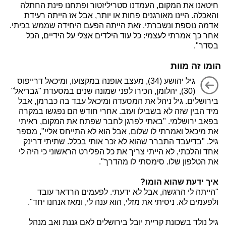
חיטאנו את המקום, העמדנו סטריליזטור ופתחנו פינת החתלה
והאכלה. היינו מאורגנים פחות או יותר, אבל אז הייתה רעידת
אדמה נוספת ונשברתי. זאת הייתה הפעם היחידה שממש בכיתי.
אחר כך אמרתי לעצמי: כל עוד הילדים אצלי על הידיים, הכל
בסדר".
הומו זה מוות
גיל יהושע (34), מעצב אופנה במקצועו, ומיכאל דרייפוס
(30), יהלומן, הכירו לפני שמונה שנים במסעדת "גבריאל"
בירושלים. גיל ניהל את המסעדה ומיכאל עבד בה כברמן, אבל
מיד הבין שזה לא בשבילו ועזב. אחרי חודש הם נפגשו במקרה
בפאב ירושלמי. "באתי לפרגן לחבר שפתח את המקום, ראיתי
את מיכאל ואמרתי לו שלום, אבל הוא לא התייחס אליי", מספר
גיל. "בדיעבד התברר שהוא לא זכר אותי בכלל. שתיתי דרינק
אחד והלכתי, לא הייתי צריך את כל הפלירט הראשוני כי היה לי
את הטלפון שלו. סימסתי לו מהדרך".
איך ידעת שהוא הומו?
"הייתה לי הרגשה, אבל לא ידעתי. לפעמים הרדאר עובד
ולפעמים לא. ניסיתי את מזלי, הוא ענה לי, ומאז אנחנו יחד".
גיל נולד בשכונת קריית יובל בירושלים לאם גננת ואב מנהל