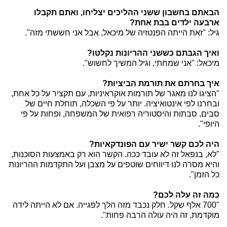
הבאתם בחשבון ששני ההליכים יצליחו, ואתם תקבלו
ארבעה ילדים בבת אחת?
גיל: "זאת הייתה הפנטזיה של מיכאל, אבל אני חששתי מזה".
ואיך הגבתם כששני ההריונות נקלטו?
מיכאל: "אני שמחתי, וגיל המשיך לחשוש".
איך בחרתם את תורמת הביציות?
"הציגו לנו מאגר של תורמות אוקראיניות, עם תקציר על כל אחת,
ובחרנו לפי אינטואיציה. יותר על פי השכלה, תוחלת חיים של
סבים, סבתות והיסטוריה רפואית של המשפחה, ופחות על פי
היופי".
היה לכם קשר ישיר עם הפונדקאיות?
"לא, בנפאל זה לא עובד ככה. הקשר הוא רק באמצעות הסוכנות,
והיא מסרה לנו דיווחים שוטפים על מצבן ועל התקדמות ההריונות
כל הזמן".
כמה זה עלה לכם?
"700 אלף שקל. חלק נכבד מזה הלך לפגייה. אם לא הייתה לידה
מוקדמת, זה היה עולה הרבה פחות".