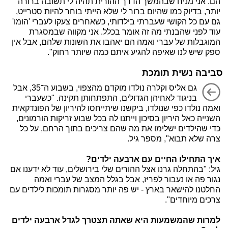
הם. אני מניח שבהמשך הדרך ההורית תהיה לי תשובה ברורה
יותר, בדיוק כמו שהיום ברור לי שלא הייתי בוחר להיות סטרייט,
גם עם כל הקושי שעברתי בילדותי, כשאחרים צעקו לעברי 'הומו'
עוד לפני שהבנתי מה זה אומר בכלל. אני מקווה שבמסגרת
המוגבלות של עברי ואמה הם יאהבו את השונות שלהם, אבל אין
ספק שיש לנו שאיפה להגיע איתם כמה שיותר רחוק".
סביבה נשית תומכת
גם אליס וקלרה נולדו מוקדם מהצפוי, בשבוע ה־35, אבל
בניגוד לאחיהן הגדולים, התפתחותן תקינה. "כשעברי
ואמה נולדו כפי שנולדו, ביקשנו שיתייחסו להיריון של הפונדקאית
השנייה כאל היריון בסיכון וייתנו לה בכל שבוע זריקות הורמונים,
כדי שהילדים ישלימו את מה שהם צריכים בתוך הרחם, על כל
צרה שלא תבוא", מספר גיל.
איך התחילו החיים עם ארבעה ילדים?
גיל: "בהתחלה גרנו אצל ההורים שלי בירושלים, עוד לא ידענו אם
נגור פה או נעבור לפריז, אבל בגלל המצב של עברי ואמה
החלטנו להישאר בארץ - יש פה יותר מסגרות תומכות לילדים עם
צרכים מיוחדים".
למרות שהמשמעות היא שאתה תצטרך לגדל ארבעה ילדים