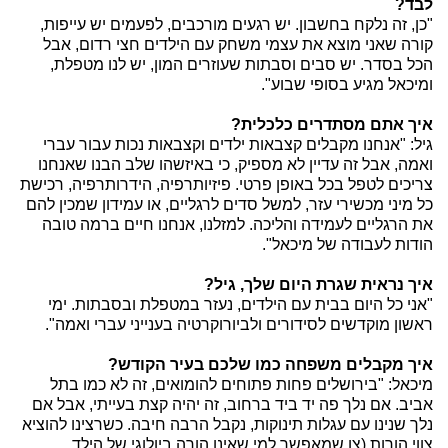
לבד?
"כן, זה נלקח בחשבון. יש רגעים מורכבים, לפעמים יש עייפות,
קורה שאני מוצא את עצמי משחק עם הילדים חצי רדום, אבל
הכל בסדר. יש סבים וסבתות שעוזרים המון, יש לנו מטפלת,
ומיכאל מגיע בסופי שבוע".
איך אתם מסתדרים כלכלית?
גיל: "אנחנו מקבלים קצבאות ילדים וקצבאות נכות עבור עברי
ואמה, אבל זה עדיין לא מספיק, כי באיזשהו שלב הבנו שאנחנו
צריכים לטפל בכל באופן פרטי. פיזיותרפיה, הידרותרפיה, רכישת
כל מיני מכשירי עזר, למשל סדים לרגליים, או עמידון שמכין להם
את הרגליים לעמידה והליכה. למזלנו, אנחנו חיים ברמה טובה
הודות לעבודה של מיכאל".
איך נראית שגרת היום שלך, גיל?
"אני כל היום בבית עם הילדים, נעזר במטפלת ובסבתות. ימי
ראשון מוקדשים לסידורים ולביורוקרטיה בענייני עברי ואמה".
איך מקבלים משפחה כמו שלכם בעיר הקודש?
מיכאל: "בירושלים פחות פתוחים להומואים, זה לא כמו בתל
אביב. אם נלך פה יד ביד ברחוב, זה יהיה קצת בעייתי, אבל אם
נלך שנינו עם עגלות תינוקות, נקבל הרבה חיבה. כשרצינו להוציא
צווי הורות (צו שמאפשר למי שאינו הורה ביולוגי של הילד