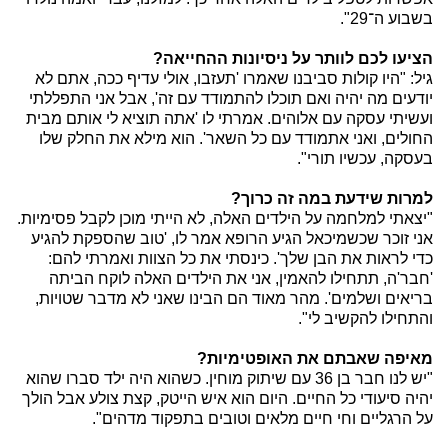
בשבוע ה־29".
הציעו לכם לוותר על ניסיונות ההחייאה?
גיל: "היו קולות סביבנו שאמרו 'תעזבו, אולי עדיף ככה, אתם לא
יודעים מה יהיה ואם תוכלו להתמודד עם זה', אבל אני התפללתי
ועשיתי עסקה עם אלוהים. אמרתי לו 'אתה תוציא לי אותם מבית
החולים, ואני אתמודד עם כל השאר'. הוא מילא את החלק שלו
בעסקה, עכשיו תורי".
למרות שידעת במה זה כרוך?
"יצאתי למלחמה על הילדים האלה, לא הייתי מוכן לקבל פסימיות.
אני זוכר שכשמיכאל הגיע הרופא אמר לו, 'טוב שהספקת להגיע
כדי לראות את הבן שלך'. כינסתי את כל הצוות ואמרתי להם:
'חבר'ה, תתחילו להאמין, אני את הילדים האלה לוקח הביתה
בריאים ושלמים'. מהר מאוד הם הבינו שאני לא מדבר שטויות,
והתחילו להקשיב לי".
מאיפה שאבתם את האופטימיות?
"יש לנו חבר בן 36 עם שיתוק מוחין. כשהוא היה ילד סברו שהוא
יהיה סיעודי כל החיים. היום הוא איש הייטק, קצת צולע אבל הולך
על הרגליים וחי חיים מלאים וטובים בתפקוד מדהים".