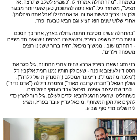
בשמחה. "מההתחלה אמרתי לו, 'כשנגיע לשלב שתרצה, אז
תציע'", משחזר גיל. "הוא ניסה להתווכח, טען שאני יותר מבוגר
ולכן אני צריך לעשות את זה, אז אמרתי לו 'אבל אתה היהלומן'.
אחרי שלוש שנים הוא הציע וגם הביא טבעת יפה".
"בהתחלה עשינו מסיבת חתונה גדולה בארץ, אחר כך הסכם
זוגיות בבית משפט בפריז, וכשאישרו בצרפת נישואים חד מיניים
- התחתנו שוב", ממשיך מיכאל. "היה ברור ששנינו רוצים
משפחה וילדים".
בני הזוג נשארו בפריז ארבע שנים אחרי החתונה, גיל סגר את
הסטודיו לעיצוב אופנה - שעם לקוחותיו נמנו רונית אלקבץ ז"ל
("מלכה מהממת"), ריימונד אמסלם ("הסנדקית של קלרה"),
אוולין הגואל ("חברה קרובה מאוד") והזמרת דיקלה ("אדם נדיר")
- ולמד שם עיצוב אופנה. מיכאל עבד בעסקי היהלומים.
כשהחליטו שהגיע הרגע להביא ילדים לעולם, גיל חזר לארץ כדי
להקים את הקן המשותף. מיכאל עדיין עובד בפריז, ומגיע
לירושלים מדי סוף שבוע.