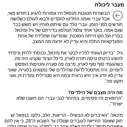
מעבר ליכולת
הבשורות הטובות מנפאל היו אמורות להגיע בחודש מאי,
אבל עברי ואמה החליטו להקדים ולבוא לעולם כשלושה
חודשים לפני הזמן. עברי נולד עם שיתוק מוחין ויש חשש כבד
שגם אמה. בוקר אחד צלצל הטלפון בדירתם של גיל ומיכאל
בפריז ועל הקו הייתה הסוכנת, שהודיעה שהלידה של אחת
הפונדקאיות החלה והיא עדיין לא יודעת מה המצב.
גיל: "בדיוק הגעתי לפריז לבקר את מיכאל, נכנסתי ללחץ וניסיתי
להשיג כרטיס טיסה חזרה לארץ, כי כל הציוד שקנינו היה פה.
כשהגעתי סוף סוף לארץ, פרצה פה סערה והטיסות הופסקו
ליומיים. היה מתסכל לדעת שהילדים שלי נמצאים בפגייה, שאני
עדיין לא יודע איך היא נראית וכמה היא סטרילית ומודרנית, ואני
תקוע פה".
מה היה מצבם של הילדים?
"הרופאים היו פסימיים, במיוחד לגבי עברי. הם חשבו שלא
ישרוד".
מיכאל: "האיברים לא הבשילו - הריאות, הלב, כלום. בנפאל יש
חוק שאוסר החייאה לעוברים שנולדו עד השבוע ה־28, כי אין להם
אפשרות לטפל בילדים האלה אחר כך. למזלנו, עברי ואמה נולדו