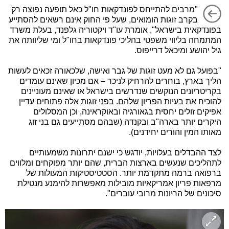
"מרבים להתייחס לפונדקאות חו"ל כאל תופעה נפוצה רק
בקרב זוגות הומואים, שעל פי החוק אינם רשאים להסתייע
בפונדקאית בישראל", אומרת עו"ד ויקטוריה גלפנד, בעלת משרד
המתמחה בליווי משפטי בהליכי פונדקאות בחו"ל ומי שליוותה את
גיל יהושע ומיכאל דרייפוס.
"בפועל גם לא מעט זוגות של גבר ואישה, שלכאורה זכאים לעשות
הליך בארץ, בוחרים להרחיק לניכר – אם מכיון שאינם עומדים
בקריטריונים הנוקשים שנדרשים בישראל או שאינם מעוניינים
להוכיח את בעיות הפריון שלהם. בפני זוגות אלה פתוחים עדיין
אפיקים זולים יחסית בגאורגיה ובאוקראינה, וכן המסלולים
היקרים יותר בארה"ב ובקנדה (שבהם מסתייעים גם בני זוג
מאותו המין והורים יחידנים).
לצד ההבדלים בעלויות, יודגש כי ישנם יתרונות משמעותיים
לתהליכים שנעשים בארצות הברית, שהם יותר מפוקחים ומלווים
ברפואה ברמה מתקדמת יותר. הסטטיסטיקות המעולות של
מרפאות פריון אמריקאיות מובילות מאפשרות להימנע מנטילת
סיכונים של הריונות מרובי עוברים".