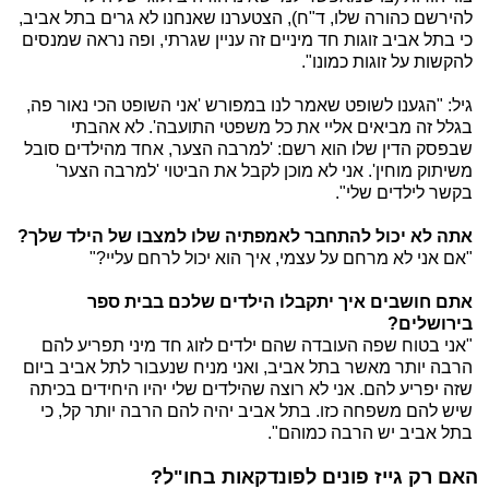
להירשם כהורה שלו, ד"ח), הצטערנו שאנחנו לא גרים בתל אביב,
כי בתל אביב זוגות חד מיניים זה עניין שגרתי, ופה נראה שמנסים
להקשות על זוגות כמונו".
גיל: "הגענו לשופט שאמר לנו במפורש 'אני השופט הכי נאור פה,
בגלל זה מביאים אליי את כל משפטי התועבה'. לא אהבתי
שבפסק הדין שלו הוא רשם: 'למרבה הצער, אחד מהילדים סובל
משיתוק מוחין'. אני לא מוכן לקבל את הביטוי 'למרבה הצער'
בקשר לילדים שלי".
אתה לא יכול להתחבר לאמפתיה שלו למצבו של הילד שלך?
"אם אני לא מרחם על עצמי, איך הוא יכול לרחם עליי?"
אתם חושבים איך יתקבלו הילדים שלכם בבית ספר
בירושלים?
"אני בטוח שפה העובדה שהם ילדים לזוג חד מיני תפריע להם
הרבה יותר מאשר בתל אביב, ואני מניח שנעבור לתל אביב ביום
שזה יפריע להם. אני לא רוצה שהילדים שלי יהיו היחידים בכיתה
שיש להם משפחה כזו. בתל אביב יהיה להם הרבה יותר קל, כי
בתל אביב יש הרבה כמוהם".
האם רק גייז פונים לפונדקאות בחו"ל?