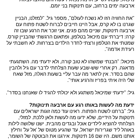
ארבעה ימים ברחוב, עם תינוקות בני יומם.
"את החוויה הזו לא נשכח לעולם", מספר גיל. "למזלנו, הבניין
שגרנו בו לא קרס, אבל היינו חייבים לברוח לשטח פתוח עם
ארבעה תינוקות, שניים מהם פגים. אני זוכר את הרגע שבו זה
קרה: דיברתי עם מיכאל בטלפון, ופתאום הרגשתי שהבניין קורס.
שמטתי את הטלפון ורצתי לחדר הילדים בצרחות. לא חשבתי על
רעידת אדמה".
מיכאל: "הבנתי שמשהו לא טוב קורה, ולא ידעתי מה. השתגעתי
מדאגה. רק אחרי שש-שבע שעות הצלחתי לדבר עם גיל ולהבין
שהם בסדר. אין לתאר מה עבר עליי בשעות האלה, מזל שאח
שלי היה איתי בפריז והרגיע אותי".
גיל: "ידעתי שמיכאל משתגע ולא יכולתי להגיד לו שאנחנו בסדר".
ידעת מה לעשות באותו רגע עם ארבעה תינוקות?
גיל: "ברחנו לשטח הפתוח. ראינו עוד כמה זוגות ישראלים עם
תינוקות על הידיים, שלא ידעו מה לעשות ולאן ללכת. למזלי,
הצלחתי להוציא לילדים אוכל ובגדים מהבית. ישנו שלושה לילות
באוהל ליד שגרירות ישראל, עד שהגיע מטוס של 'אל על' וחילץ
אותנו משם. היו שם 16 תינוקות. אירגנו את הבוטקה של השומר,