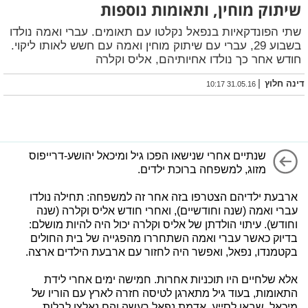
שיתוק מוחין, ותאומות נוספות
שתי הפונדקאיות בנפאל נקלטו עם תאומים. עברי ואמה נולדו
בשבוע 29, עברי עם שיתוק מוחין ואמה עם חשש לאותו ליקוי.
חודש אחר כך נולדו אחיותיהם, אליס וקלרה
|
דינה חלוץ
31.05.16 10:17
שנתיים אחרי שנישאו הפכו גיל ומיכאל יהושע-דרייפוס
מזוג, למשפחה ברוכת ילדים.
ארבעת ילדיהם הצטרפו בזה אחר זה למשפחה: תחילה נולדו
עברי ואמה (שנה וחודשיים), ואחרי חודש אליס וקלרה (שנה
וחודש). עיתוי הולדתן של אליס וקלרה יכול היה להיות מושלם:
בדיוק כאשר עברי ואמה השתחררו מהפגייה של בית החולים
בקטמנדו, נפאל, ואפשר היה לחזור עם ארבעת הילדים ארצה.
אלא שלחיים היו תוכניות אחרות. חמישה ימים אחרי לידת
התאומות, בעוד גיל מתארגן לטיסה חזרה לארץ עם הוריו של
מיכאל, שבאו לסייע, אדמת נפאל רעשה והם נאלצו לבלות