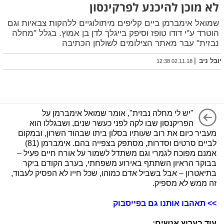
לא מוכן להיכנע לפרקינסון
שמואל אימברמן ביים קליפים מיתולוגיים ללהקות צבאיות וגם
הוטרד ע"י דודו טופז וסיפק בייגלך לדן בן אמוץ. בגלל "מחלה
נבזית" עבר מאתר הצילומים לשולחן הכתיבה
|
יובל ניב
02.11.18 12:38
"יש לי מחלה נבזית", אומר שמואל אימברמן על
הפריקנסון שבו לקה לפני כעשר שנים, ושבגללו הוא
מעביר כיום את רוב שעותיו בסלון ביתו שבהוד השרון, ובמקום
לביים סרטים וסדרות, מסתפק בצפייה בהם. אימברמן (81)
אמנם מפוכח לגמרי וגם משתדל לשמור על אורח חיים פעיל –
בבוקר הראיון השתתף באירוע משפחתי, בערב הקודם ביקר
בתיאטרון – אבל בשביל אדם כמוהו, שכל חייו לא הפסיק לעבוד,
זה ממש לא מספיק.
>> תאהבו אותנו גם בפייסבוק
עוד בערוץ אנשים: