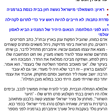
ראיון: השמאלני מישראל נעשה חזן בבית כנסת בגרמניה
סדרת כתבות: לא חייבים להיות ראש עיר כדי לתרום לקהילה
רגע לפני המלחמה: הנאום היהיר של המנהיג הביא לאסון
עולמי
אדם כמוהו, שהוביל הפקות ענק בארץ ובחו"ל, כתב תסריטים
רהוטים, נתן הוראות בימוי מדויקות, ניהל משאים ומתנים קשוחים
- מוצא את עצמו מגמגם עכשיו. אימברמן מתחיל לדבר, בן שיחו
מתרשם שהוא עומד להגיד משהו מעניין, ואז חוט המחשבה שלו
ניתק לפתע, ושתיקה מביכה ממלאת את החדר. המבוכה היא
בעיקר שלו. "אני מאוכזב מחוסר השליטה שלי בעצמי", הוא אומר.
"לגמגם בראיון – זה דבר שלא היה לי מעודי. אני גם לא עובד
הרבה: יושב שעות ליד המחשב וסתם מתקתק. אהבתי את עצמי
יותר כמו שהייתי פעם. הייתי כוכב במלוא מובן המילה".
אלמלא המחלה הנבזית, סביר להניח שהיה ממשיך לככב, ובימים
אלה היו רואים בבתי הקולנוע סרט חדש שלו - "היער
השחור", מותחן על צעיר ישראלי שנפצע קשה בלבנון ומתאהב
ברקדנית גרמנייה, שאחיה הצלם נהרג מירי ישראלי בכפר כנא.
הרעיון נולד בעקבות טיול שערך אימברמן בגרמניה לפני מספר