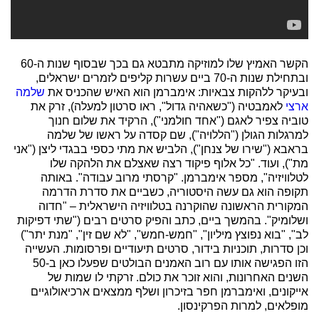
הקשר האמיץ שלו למוזיקה מתבטא גם בכך שבסוף שנות ה-60
ובתחילת שנות ה-70 ביים עשרות קליפים לזמרים ישראלים,
ובעיקר ללהקות צבאיות: אימברמן הוא האיש שהכניס את
שלמה
ארצי
לאמבטיה ("כשאהיה גדול", ראו סרטון למעלה), זרק את
טוביה צפיר לאגם ("אחד חולמני"), הרקיד את שלום חנוך
למרגלות הגולן ("הללויה"), שם קסדה על ראשו של שלמה
בראבא ("שירו של צנחן"), הלביש את מתי כספי בבגדי ליצן ("אני
מת"), ועוד. "כל אלוף פיקוד רצה שאצלם את הלהקה שלו
לטלוויזיה", מספר אימברמן. "קרסתי מרוב עבודה". באותה
תקופה הוא גם עשה היסטוריה, כשביים את סדרת הדרמה
המקורית הראשונה שהוקרנה בטלוויזיה הישראלית – "חדוה
ושלומיק". בהמשך ביים, כתב והפיק סרטים רבים ("שתי דפיקות
לב", "בוא נפוצץ מיליון", "חמש-חמש", "לא שם זין", "מנת יתר")
וכן סדרות, תוכניות בידור, סרטים תיעודיים ופרסומות. העשייה
הזו הפגישה אותו עם רוב האמנים הבולטים שפעלו כאן ב-50
השנים האחרונות, והוא זוכר את כולם. זרקתי לו שמות של
אייקונים, ואימברמן חפר בזיכרון ושלף ממצאים ארכיאולוגיים
מופלאים, למרות הפרקינסון.