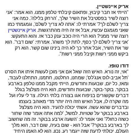
אריק איינשטיין.
"הייתי אז חבר קיבוץ, ופתאום קיבלתי טלפון ממנו. הוא אמר: 'אני
רוצה לשיר בפסטיבל את השיר שלך, 'הרחק בלילה'. כמה אני
צריך לשלם לך?' אמרתי לו: 'אתה לא צריך לשלם', וגמגמתי כמו
שאני מגמגם עכשיו, אבל אז זה היה מהתרגשות.
אריק איינשטיין
רוצה שיר ממני? הוא הרי היה כוכב ענק כבר אז. והוא התעקש:
'אני צריך לשלם לך כסף, לתת לך משהו'. אמרתי: 'שום דבר'. הוא
שר את השיר, אבל אחר כך לא היה בינינו שום קשר. הוא רק
ביקש ממני רשות וקיבל ממני רשות".
דודו טופז.
"אוי, זה נורא. האיש הזה שאל אם אני מוכן לעשות איתו את הסרט
'תל אביב-לוס אנג'לס'; שמחנו, החלטנו, חתמנו, התחלנו לעבוד,
ומאז, כל יום, שבועות וחודשים, הייתי מקבל ממנו טלפון בארבע
בבוקר. בוקר-בוקר, שבועות וחודשים, הוא היה מצלצל בגלל
דברים שקשורים בניפוח אגו בצורה בלתי רגילה. צר לי עליו ועל
מה שקרה לו, אבל האיש הזה היה יותר מדי מאוהב בעצמו
ובדברים שהוא עשה. אשתי יכולה להעיד. הוא היה מצלצל
בארבע בבוקר על שטויות. למשל, 'למה אתה אומר שזה שחור
כשזה כחול?' ואני אומר לו: 'השעה ארבע בבוקר. זה מה שחשוב
לך בארבע בבוקר?' אבל הוא - שום בעיה, שום דבר, הוא מלך
העולם. יכולתי לדעת שזה ייגמר רע. נכון, הוא לא האמן היחיד