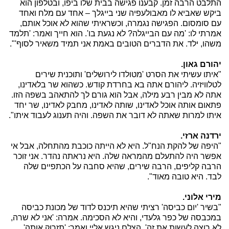
התלבט הרבה זמן. קבענו פגישה בבית שלו ביפו, ובטלפון הוא
ביקש שאביא לו מאבולעפיה שני בייגלך – אחד עם מלח ואחד
עם סומסום. הפגישה נגמרה, וכשראיתי שהוא לא אוכל אותם,
אמרתי לו: 'מה עם הבייגלה? לא נגעת בו'. הוא חייך ואמר: 'תלמד
משהו, ילד. את הדברים הטובים באמת אני תמיד משאיר לסוף'".
יהורם גאון.
"איתו עשיתי את הסרט 'מטולדו לירושלים' ותוכנית שירים
לטלוויזיה. ליהורם אתה בא בחרדת קודש. כשהוא שר בלאדינו,
אתה לא מבין רבע מילה, אבל הוא גורם לך להתאהב בשפה הזו.
פתאום אותה אוכל לאדינו, שותה לאדינו, מחבק לאדינו, שר יחד
איתו למרות שאתה לא דובר את השפה. והיה תענוג לעבוד איתו".
ירדנה ארזי.
"היפה של להקת הנח"ל. היא לא הייתה כוכבת מהתחלה, אבל אי
אפשר היה להתעלם מהמראה שלה. היא נראתה נהדר. אני זוכר
הרבה קליפים, הרבה שירים, שהיא סחבה על הכתפיים שלה
לבד. היא טובה מאוד".
מירי אלוני.
"בשיר 'יום כביסה' רציתי שהיא תיכנס לדוד של מכונת כביסה
במכבסה של כפר גלעדי, והיא לא הסכימה. אמרה: 'אני לא שרה,
לא רוצה לעשות את זה'. הצלם ניגש אליי ואמר: 'תזרוק אותה',