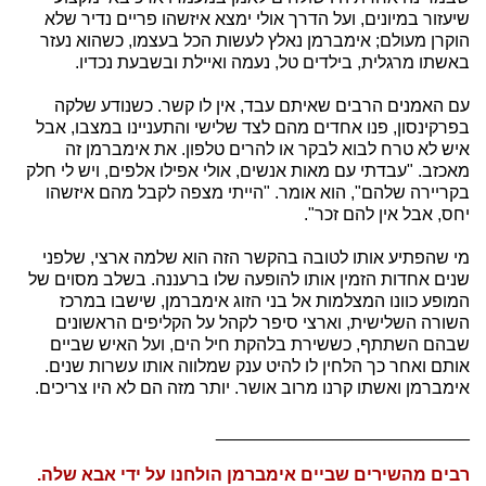
שיעזור במיונים, ועל הדרך אולי ימצא איזשהו פריים נדיר שלא
הוקרן מעולם; אימברמן נאלץ לעשות הכל בעצמו, כשהוא נעזר
באשתו מרגלית, בילדים טל, נעמה ואיילת ובשבעת נכדיו.
עם האמנים הרבים שאיתם עבד, אין לו קשר. כשנודע שלקה
בפרקינסון, פנו אחדים מהם לצד שלישי והתעניינו במצבו, אבל
איש לא טרח לבוא לבקר או להרים טלפון. את אימברמן זה
מאכזב. "עבדתי עם מאות אנשים, אולי אפילו אלפים, ויש לי חלק
בקריירה שלהם", הוא אומר. "הייתי מצפה לקבל מהם איזשהו
יחס, אבל אין להם זכר".
מי שהפתיע אותו לטובה בהקשר הזה הוא שלמה ארצי, שלפני
שנים אחדות הזמין אותו להופעה שלו ברעננה. בשלב מסוים של
המופע כוונו המצלמות אל בני הזוג אימברמן, שישבו במרכז
השורה השלישית, וארצי סיפר לקהל על הקליפים הראשונים
שבהם השתתף, כששירת בלהקת חיל הים, ועל האיש שביים
אותם ואחר כך הלחין לו להיט ענק שמלווה אותו עשרות שנים.
אימברמן ואשתו קרנו מרוב אושר. יותר מזה הם לא היו צריכים.
__________________________
רבים מהשירים שביים אימברמן הולחנו על ידי אבא שלה.