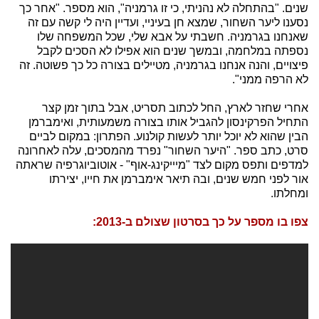
שנים. "בהתחלה לא נהניתי, כי זו גרמניה", הוא מספר. "אחר כך
נסענו ליער השחור, שמצא חן בעיניי, ועדיין היה לי קשה עם זה
שאנחנו בגרמניה. חשבתי על אבא שלי, שכל המשפחה שלו
נספתה במלחמה, ובמשך שנים הוא אפילו לא הסכים לקבל
פיצויים, והנה אנחנו בגרמניה, מטיילים בצורה כל כך פשוטה. זה
לא הרפה ממני".
אחרי שחזר לארץ, החל לכתוב תסריט, אבל בתוך זמן קצר
התחיל הפרקינסון להגביל אותו בצורה משמעותית, ואימברמן
הבין שהוא לא יוכל יותר לעשות קולנוע. הפתרון: במקום לביים
סרט, כתב ספר. "היער השחור" נפרד מהמסכים, עלה לאחרונה
למדפים ותפס מקום לצד "מיייקינג-אוף" - אוטוביוגרפיה שראתה
אור לפני חמש שנים, ובה תיאר אימברמן את חייו, יצירתו
ומחלתו.
צפו בו מספר על כך בסרטון שצולם ב-2013: