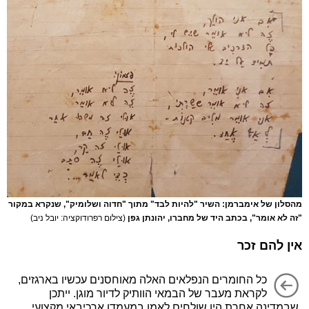
מהסלון של אימברמן: השיר "להיות לבד" מתוך "חדוה ושלומיק", שנקרא במקור
"זה לא אומר", בכתב היד של מחברו, יהונתן גפן
(צילום רפרודוקציה: יובל ניב)
אין להם זכר
כל החומרים הנפלאים האלה מאוחסנים עכשיו בארגזים,
לקראת מעבר של הבמאי הוותיק לדיור מוגן. ייתכן
שבמדינה אחרת היו שולחים לאמן במעמדו ארכיבאי מקצועי