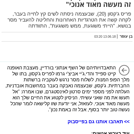
זה מעשה מאוד אנוכי"
פריס ג'קסון (20), שבעצמה ניסתה לשים קץ לחייה בעבר,
לקחה קשה את הטרגדיות האחרונות והחליטה להעביר מסר
בנושא. "הייתי משוגעת, ממש משוגעת", התוודתה
|
בן עופר
13.06.18 03:20
התאבדויותיהם של השף אנתוני בורדיין, מעצבת האופנה
קייט ספייד והדי.ג'יי אביצ'י גרמו לפריס ג'קסון, בתו של
מלך הפופ המנוח, לשלוח מסר נרגש לעוקביה ברשתות
החברתיות. ג'קסון, שבעצמה נאבקה בעבר במחשבות אובדניות,
העלתה לפני מספר ימים סרטון לאינסטגרם, שבו אמרה: "אל
תעשו את מה שאני עשיתי. הניסיון לקטוע את החיים שלך הוא
מעשה מאוד אנוכי. לעזאזל, אני יודעת שזו קלישאה לומר שהכל
נעשה טוב יותר בסוף, אבל זה באמת נכון".
>> תאהבו אותנו גם בפייסבוק
עוד בערוץ אנשים: