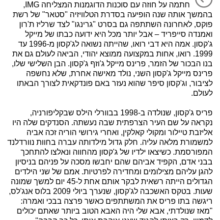
חתמה על חוזה עם סוכנות הדוגמנות המצליחה IMG,
בהמשך אותה שנה הופיעה בסדרת הטלוויזיה "סטאר" של רשת
פוקס, לאחרונה השתתפה גם בסרט "גרינגו" לצד שרליז ת'רון
ואמנדה סייפריד – אבל יותר מכל היא ידועה כבתו של מייקל
ג'קסון. אמה היא דבי רואו, שהייתה נשואה לג'קסון מ-1996 עד
1999. רואו, אחות במקצועה ממוצא יהודי, הביאה לעולם גם את
בנו הבכור של הזמר, פרינס מייקל ג'וזף ג'קסון. הבן השלישי שלו,
פרינס מייקל ג'קסון השני, נולד מאישה אחרת, שלא נחשפה
לציבור, וג'קסון סיפר שהוא נעזר באם פונדקאית לצורך הבאתו
לעולם.
פריס ג'קסון, שנולדה ב-1998 בבוורלי הילס שבקליפורניה,
נקראה על שם העיר הצרפתית שבה נעשתה. הסנדקים שלה היו
אליזבת טיילור ומקולי קאלקין, ואחרי גירושי הוריה זכה אביה
למשמורת מלאה עליה. חלק גדול מילדותה עברה בחוות נוורדלנד
המפורסמת. כשיצאו ילדיו של ג'קסון מהחווה ונאלצו להתחכך
בבני אדם, הקפיד אביהם שהם יחבשו מסכה על פניהם בניסיון
להגן עליהם מצילומים ומחדירה לפרטיות. אמם של שני הילדים
הגדולים הייתה רשאית לבקר אותם אחת ל-45 יום למשך שמונה
שעות. בטקס האשכבה לג'קסון, שנערך ביולי 2009 בלוס אנג'לס,
ריגשה בתו פריס את המשתתפים כאשר פרצה בבכי ואמרה:
"מאז שנולדתי, אבא שלי היה האבא הטוב ביותר שאתם יכולים