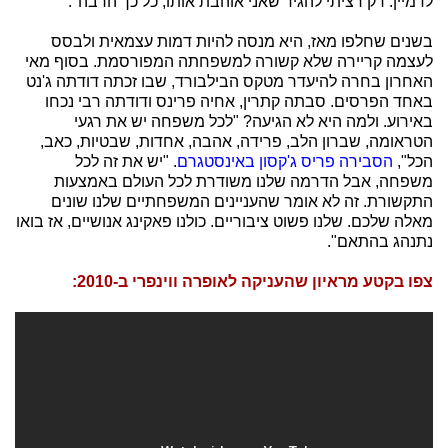
לדמיין. רק רציתי להגיד שאני אוהבת אותו, כל כך הרבה".
בשנים שחלפו מאז, היא מנסה להיות דמות עצמאית ולבסס
לעצמה קריירה שלא קשורה למשפחתה המפורסמת. בסוף מאי
האחרון בחרה להיעדר מטקס הבילבורד, שבו זכתה דודתה ג'נט
באחד הפרסים. סבתה קתרין, אחיה פרינס ודודתה רבי נכחו
באירוע. ולמה היא לא הגיעה? "לכל משפחה יש את רגעי
הטראומה, שברון הלב, פרידה, אהבה, אחדות, שבטיות, כאב,
הכל",
הסבירה פריס ג'קסון באינסטגרם
. "יש את זה לכל
משפחה, אבל הדרמה שלנו משודרת לכל העולם באמצעות
התקשורת. זה לא אומר שהעניינים המשפחתיים שלנו שונים
מאלה שלכם. שלנו פשוט ציבוריים. כולנו פאקינג אנושיים, אז בואו
נתנהג בהתאם".
צפו בקטע מראיון שהעניקה לאופרה ווינפרי ב-2010: