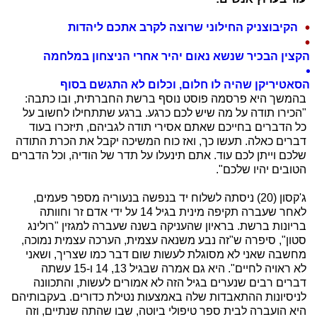
הקיבוצניק החילוני שרוצה לקרב אתכם ליהדות
הקצין הבכיר שנשא נאום יהיר אחרי הניצחון במלחמה
הסאטיריקן שהיה לו חלום, וכלום לא התגשם בסוף
בהמשך היא פרסמה פוסט נוסף ברשת החברתית, ובו כתבה:
"הכירו תודה על מה שיש לכם כרגע. ברגע שתתחילו לחשוב על
כל הדברים בחייכם שאתם אסירי תודה לגביהם, תיזכרו בעוד
דברים כאלה. תעשו כך, ואז כוח המשיכה יקבל את הכרת התודה
שלכם וייתן לכם עוד. אתם תינעלו על תדר של הודיה, וכל הדברים
הטובים יהיו שלכם".
ג'קסון (20) ניסתה לשלוח יד בנפשה בנעוריה מספר פעמים,
לאחר שעברה תקיפה מינית בגיל 14 על ידי אדם זר וחוותה
בריונות ברשת. בראיון שהעניקה בשנה שעברה למגזין "רולינג
סטון", סיפרה ש"זה נבע משנאה עצמית, הערכה עצמית נמוכה,
מחשבה שאני לא מסוגלת לעשות שום דבר כמו שצריך, ושאני
לא ראויה לחיים". היא גם אמרה שבגיל 13, 14 ו-15 עשתה
דברים רבים שנערים בגיל הזה לא אמורים לעשות, והתכוונה
לניסיונות ההתאבדות שלה באמצעות נטילת כדורים. בעקבותיהם
היא הועברה לבית ספר טיפולי ביוטה, שבו שהתה שנתיים, וזה