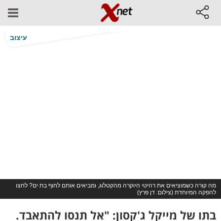
עיצוב
מה קורה כשמוציאים את רהיטי היוקרה מהקטלוג, ומביאים אותם לחוף בת ים? לחצו
להפקה המיוחדת (צילום: דן פרץ)
בתו של מייקל ג'קסון: "אל תנסו להתאבד.