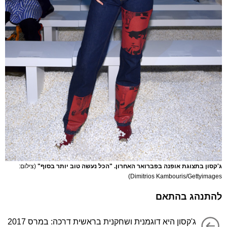
ג'קסון בתצוגת אופנה בפברואר האחרון. "הכל נעשה טוב יותר בסוף"
(צילום:
Dimitrios Kambouris/Gettyimages)
להתנהג בהתאם
ג'קסון היא דוגמנית ושחקנית בראשית דרכה: במרס 2017