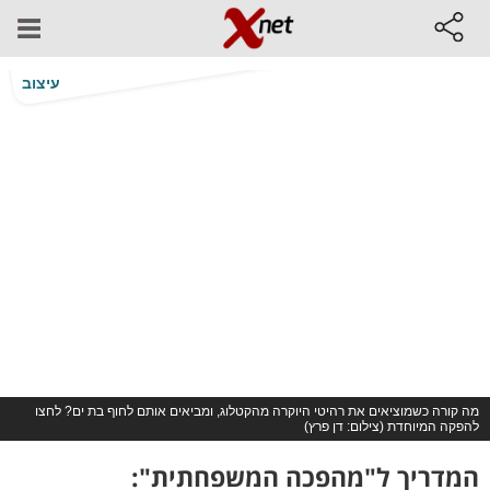
עיצוב
מה קורה כשמוציאים את רהיטי היוקרה מהקטלוג, ומביאים אותם לחוף בת ים? לחצו
להפקה המיוחדת (צילום: דן פרץ)
המדריך ל"מהפכה המשפחתית":