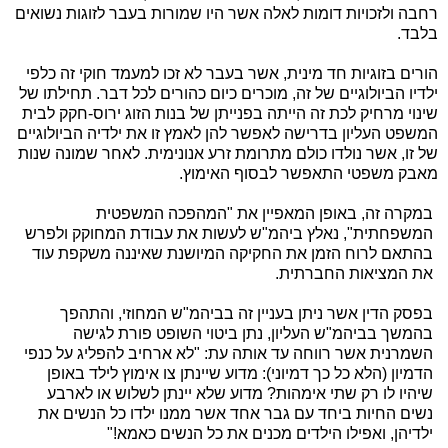
רחבה ולזכויות דומות לאלה אשר היו שמורות בעבר לזוגות נשואים
בלבד.
הורים בזוגיות חד מינית, אשר בעבר לא זכו למעמד חוקי זה כלפי
ילדיו הביולוגיים של זה, מוכרים כיום כהורים לכל דבר. תחילתו של
שינוי מרחיק לכת זה הייתה בפנייתן של בנות הזוג ירוס-חקק לבית
המשפט העליון בדרישה לאפשר להן לאמץ זו את ילדיה הביולוגיים
של זו, אשר נולדו כולם מתרומת זרע אנונימית. לאחר שמונה שנות
מאבק משפטי התאפשר לבסוף האימוץ.
במקרה זה, באופן המאפיין את "המהפכה המשפטית
המשפחתית", נאלץ ביהמ"ש לעשות את עבודת המחוקק ולפרש
בהתאם לרוח הזמן את החקיקה המיושנת שאיננה משקפת עוד
את המציאות החברתית.
בפסק הדין אשר ניתן בעניין זה בביהמ"ש המחוזי, והתהפך
בהמשך בביהמ"ש העליון, נתן ביטוי השופט פורת לגישה
השמרנית אשר רווחה עד אותה עת: "לא ארחיב להפליג על כנפי
הדמיון (הלא כל כך דמיוני): מדוע שיינתן צו אימוץ לילד באופן
שיהיו לו רק שתי אימהות? מדוע שלא יינתן לשלוש או לארבע
נשים החיות ביחד עם גבר אחד אשר ממנו ילדו כל הנשים את
ילדיהן, ואפילו הילדים מכנים את כל הנשים כאמא!"