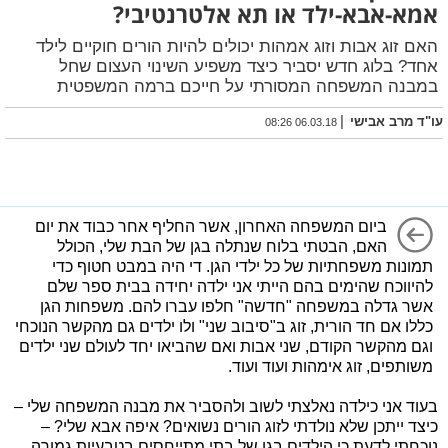
אמא-אבא-ילד או תא אלטרנטיבי?
האם זוג אבות וזוג אמהות יכולים להיות הורים חוקיים לילד
אחד? בלוג חדש יסביר כיצד משפיע השינוי העצום שחל
במבנה המשפחה המסורתי על חייכם ברמה המשפטית
|
עו"ד מרב אבישי
06.03.18 08:26
ביום המשפחה האחרון, אשר החליף אחר כבוד את יום
האם, הבטתי בלוח שנתלה בגן של הבת שלי, הכולל
תמונות משפחתיות של כל ילדי הגן. די היה במבט חטוף כדי
להיווכח שהימים בהם הייתי אני ילדה יחידה בבית ספר שלם
אשר גדלה במשפחה "חדשה" חלפו עברו להם. משפחות הגן
כללו אם חד הורית, זוג ב"סיבוב שני" ולו ילדים גם מהקשר הנוכחי
וגם מהקשר הקודם, שני אבות ואם שהביאו יחד לעולם שני ילדים
משותפים, זוג אימהות ועוד ועוד.
בעוד אני כילדה נאלצתי לשוב ולהסביר את מבנה המשפחה שלי –
כיצד ייתכן שלא נולדתי לזוג הורים נשואים? איפה אבא שלי? –
נוכחתי לדעת כי הילדים בגן של בתי מתייחסים בטבעיות גמורה