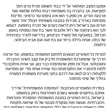
אמנם המצב המתואר על ידי כבוד השופט פורת טרם הפך
למציאות, אך בחברה בה משפחות רבות כוללות שלושה ואף
ארבעה הורים, אין ספק כי הוא אינו נתפס עוד כדמיוני. מדינות
מסוימות בארה"ב מכירות במבנה משפחתי הכולל יותר משני
הורים וגם בישראל ניתן לראות ניצנים של הכרה בתופעה. דוגמא
לכך הוא ניצחונה של רחל אלגבסי אשר בת זוגה נספתה באסון
הכרמל, במאבקה מול משרד הביטחון, בדרישה להכיר בזכויותיה
של בתה, אותה גידלה ביחד עם בת זוגה ועם אביה הביולוגי,
כיתומה.
למרות כל השינויים הנוגעים לתחום המשפחה במשפט, עוד ארוכה
הדרך עד שהמערכת המשפטית תדביק את קצב השינוי החברתי
והטכנולוגי, אבל אין ספק שהמהפכה כבר כאן. אני אהיה איתכם כדי
ללוות ולהסביר את התקדמותה כמי שחיה אותה מדי יום ומסייעת
ללקוחות רבים לנווט את דרכם בתוך מערכת משפטית המצויה
בהליך של שינוי מהפכני.
בסדרת המאמרים והכתבות "המהפכה המשפחתית" אדריך
אתכם בתיקונים שנעשו בשנים האחרונות בחוק ובמשפט
בישראל, ברוח השינויים במבנה המשפחתי המסורתי והנורמות
החברתיות. אעשה זאת מנקודת מבטה של מי שרואה ולוקחת
חלק ביישומם ובעיצובם של כללי המשחק החדשים באולמות בתי