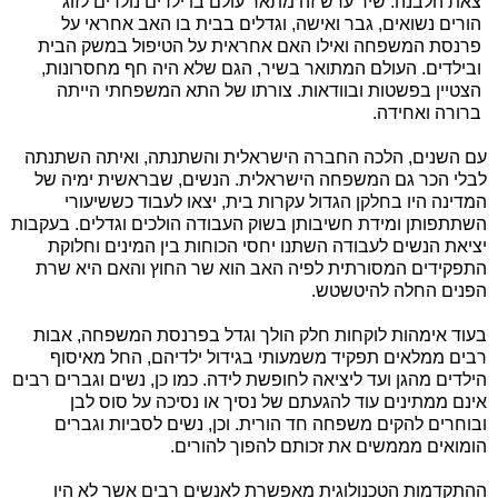
צאת הלבנה. שיר ערש זה מתאר עולם בו ילדים נולדים לזוג
הורים נשואים, גבר ואישה, וגדלים בבית בו האב אחראי על
פרנסת המשפחה ואילו האם אחראית על הטיפול במשק הבית
ובילדים. העולם המתואר בשיר, הגם שלא היה חף מחסרונות,
הצטיין בפשטות ובוודאות. צורתו של התא המשפחתי הייתה
ברורה ואחידה.
עם השנים, הלכה החברה הישראלית והשתנתה, ואיתה השתנתה
לבלי הכר גם המשפחה הישראלית. הנשים, שבראשית ימיה של
המדינה היו בחלקן הגדול עקרות בית, יצאו לעבוד כששיעורי
השתתפותן ומידת חשיבותן בשוק העבודה הולכים וגדלים. בעקבות
יציאת הנשים לעבודה השתנו יחסי הכוחות בין המינים וחלוקת
התפקידים המסורתית לפיה האב הוא שר החוץ והאם היא שרת
הפנים החלה להיטשטש.
בעוד אימהות לוקחות חלק הולך וגדל בפרנסת המשפחה, אבות
רבים ממלאים תפקיד משמעותי בגידול ילדיהם, החל מאיסוף
הילדים מהגן ועד ליציאה לחופשת לידה. כמו כן, נשים וגברים רבים
אינם ממתינים עוד להגעתם של נסיך או נסיכה על סוס לבן
ובוחרים להקים משפחה חד הורית. וכן, נשים לסביות וגברים
הומואים מממשים את זכותם להפוך להורים.
ההתקדמות הטכנולוגית מאפשרת לאנשים רבים אשר לא היו