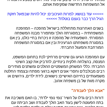
אל המשפחות החדשות שמקיפות אותם.
>>>>> עוד בנושא: למרות העיכובים: יכול להיות שבפועל חזקת
הגיל הרך כבר בעצם בוטלה? >>>>>
בשנים האחרונות מתחוללת בישראל מהפכה – המהפכה
המשפחתית – במסגרתה הולך ומתפורר מבנה המשפחה
המסורתי. השפעותיה של מהפכה זו ניכרות בחיי כולנו, בין אם
במסגרת משפחתנו הגרעינית ובין אם במסגרת המשפחה
המורחבת והמעגל החברתי.
עם המהפכה הגיעו גם שינויים מרחיקי לכת בתחום המשפט,
המנסה, בהצלחה חלקית בינתיים, להדביק את קצב השינוי
החברתי. כללי המשחק המשפטיים ההולכים ומשתנים מותירים
רבים מבולבלים וחסרי אונים דווקא ברגעי מפתח ובצמתי החלטה
משמעותיים בחייהם האישיים: נישואים, לידת ילדים, גירושים או
מקרה מוות של בן משפחה אהוב.
"אבא הלך לעבודה"
דורות רבים גדלו על השיר 'נומי נומי ילדתי', בו האם משכיבה את
בתה הפעוטה לישון בעוד האב הולך לעבודה ושב הביתה עם