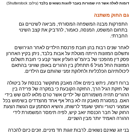
דומות לאלה אשר היו שמורות בעבר לזוגות נשואים בלבד
(צילום: Shutterstock)
גם החוק משתנה
התפרקות מבנה המשפחה המסורתי, מביאה לשינויים גם
בתחום המשפט, המנסה, כאמור, להדביק את קצב השינוי
החברתי.
לאחר שנים רבות בהן חובת פרנסת הילדים לאחר הגירושים
ותשלום המזונות הייתה מוטלת על אבות בלבד, ניתן בקיץ האחרון
פסק דין מהפכני של ביהמ"ש העליון אשר קבע כי חובת תשלום
המזונות החל מגיל 6 תתחלק בין ההורים באופן שוויוני בהתאם
ליכולותיהם הכלכליות ולחלוקת זמני שהותם עם הילדים.
ברוח דומה, ניתש בימים אלה מאבק מתוקשר בכנסת על ביטולה
של חזקת הגיל הרך, החזקה הקובעת כי במקרה של פרידה בין
ההורים תהיה משמורתם של ילדים אשר טרם מלאו להם שש בידי
האם. במסגרת מאבק זה לא בחל אף אחד מהצדדים בשימוש בכל
אמצעי רטורי וחוקי שעמד לרשותו, והשיא הסתמן עם הגשת הצעת
החוק של חבר הכנסת יואב קיש, לפיה תימסר המשמורת לידי
ההורה האמיד יותר מבין השניים.
בני זוג שאינם נשואים, לרבות זוגות חד מיניים, זוכים כיום להכרה