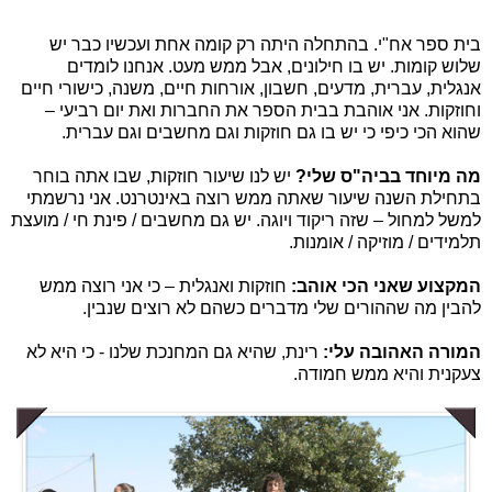
בית ספר אח"י. בהתחלה היתה רק קומה אחת ועכשיו כבר יש
שלוש קומות. יש בו חילונים, אבל ממש מעט. אנחנו לומדים
אנגלית, עברית, מדעים, חשבון, אורחות חיים, משנה, כישורי חיים
וחוזקות. אני אוהבת בבית הספר את החברות ואת יום רביעי –
שהוא הכי כיפי כי יש בו גם חוזקות וגם מחשבים וגם עברית.
מה מיוחד בביה"ס שלי?
יש לנו שיעור חוזקות, שבו אתה בוחר
בתחילת השנה שיעור שאתה ממש רוצה באינטרנט. אני נרשמתי
למשל למחול – שזה ריקוד ויוגה. יש גם מחשבים / פינת חי / מועצת
תלמידים / מוזיקה / אומנות.
המקצוע שאני הכי אוהב:
חוזקות ואנגלית – כי אני רוצה ממש
להבין מה שההורים שלי מדברים כשהם לא רוצים שנבין.
המורה האהובה עלי:
רינת, שהיא גם המחנכת שלנו - כי היא לא
צעקנית והיא ממש חמודה.