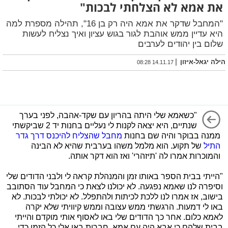
את אמא לא הצלחתי לבכות"
"המחבל שדקר את אמא היה רק בן 16", תהילה מספרת למה
היא עדיין ממש אוהבת לגור בגוש עציון ואיך נצליח לעשות
שלום בין יהודים לערבים
|
הילה יגאל-איזון
14.11.17 08:28
"כשאמא שלי היתה בהריון עם שקד-אהבה, לפני בערך
שנתיים, היא יצאה לקנות לי נעליים בחנות יד 2 שביקשתי
ממנה בבוקר והיה שם בחנות
מחבל שהצליח להיכנס דרך גדר
התיל
של תקוע. הוא מלמל משהו בערבית שהיא לא הבינה
והמוכרות אמרו לה 'תיזהרי' ואז הוא דקר אותה.
"הייתי בבית הספר באותו זמן והמנהלת קראה לי ולבני הדודים שלי
וסיפרה לנו שאמא נפגעה. לא יכולנו לצאת כי המחבל עוד הסתובב
בישוב, אז אמרו לנו ללכת לכיתות ולהתפלל. לא יכולתי לבכות. לא
באו לי דמעות. הרגשתי ממש עצובה וממש קיוויתי שלא יקרה
לאמא כלום. אחר כך הדודים שלי באו לאסוף אותי מוקדם והייתי
בבית שלהם כי אבא היה עם אמא. חברות באו אלי כל הזמן כדי