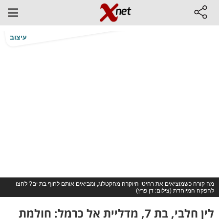
עיצוב
מה קורה כשמוציאים את רהיטי היוקרה מהקטלוג, ומביאים אותם לחוף בת ים? לחצו
להפקה המיוחדת (צילום: דן פרץ)
לין חלבי, בת 7, מדליית אל כרמל: חולמת