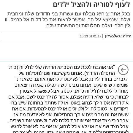
לעוף לסוריה ולהציל ילדים
בכל אחה"צ היא מבלה עם עשרות בני הדודים שלה ומהבית
שלה, שנמצא על הר, אפשר לראות את כל דלית אל כרמל. זו
לין חלבי ואלה החלומות והמחשבות שלה
|
הילה יגאל-איזון
01.01.17 10:33
"אני אוהבת ללכת עם הסבתא הדתיה שלי לח'לווה (בית
התפילה הדרוזי). אנחנו מקשיבות שם לתפילות של
הגברים בחדר לידנו, אבל לא יכולות לראות אותם. כשאנחנו
שומעות שיש שקט, אנחנו מבינות שהתפילה נגמרה ויוצאות.
מותר לי ללכת לח'ילווה כי אני קטנה, אבל כשאגדל אצטרך
לבחור, כי מי שלא דתיה אצלנו, אסור לה להיכנס לשם, אבל אם
את דתיה אסור לך לנהוג באוטו או להשתתף בחתונה שיש בה
ריקודים או לטוס לחו"ל ולטיולים או להיכנס למסעדות. אם את
עושה את זה מחרימים אותך מהח'ילווה. אני לא יודעת מה אני
אבחר כי מצד אחד אני אוהבת ללכת לשם ולשמוע את השירים,
אבל מצד שני אם אני לא אוכל לנהוג, אז אני גם לא אוכל להגיע
לאוניברסיטה וללמוד. אני שמחה שאני עדיין קטנה ולא צריכה