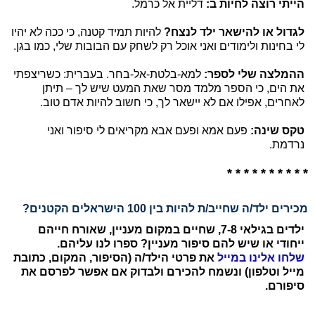
הייתי רוצה לחיות ב:
דליית אל כרמל.
לגדול או להישאר ילד לנצח?
להיות תמיד קטנה, כי ככה לא יהיו
לי בחינות ולימודים ואני אוכל רק לשחק עם הבובות שלי, כמו בגן.
ההמלצה שלי לספר:
למא-בלטת-אל-בחר. בעברית: כשריצפתי
את הים, כי הספר מלמד מסר שאת המעט שיש לך – תיתן
לאחרים, אפילו אם לא יישאר לך, כי חשוב להיות אדם טוב.
טקס שינה:
פעם אמא ופעם אבא מקריאים לי סיפור ואני
נרדמת.
* * * * * * * * * *
מכירים ילד/ה שחייב/ת להיות בין 100 הישראלים הקטנים?
ילדים בגילאי 7-8, שחיים במקום מעניין, שאורח חייהם
ייחודי או שיש להם סיפור מעניין? ספרו לנו עליהם.
שלחו אלינו במייל
את פרטי הילד/ה (הסיפור, המקום, כתובת
מייל וטלפון) ונשמח להכירם ולבדוק אם אפשר לפרסם את
סיפורם.
_________________________________________________