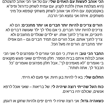
הכי אוהב לעשות עם האחים שלי:
עם טל אני הכי אוהב להצטלם
(היא מצלמת אותי) וללכת לקניון. עם עמית לשחק כדורגל ופיפ"א
באקסבוקס. עם הילה אני אוהב לשחק משחקי קופסא וכל מיני
משחקים. איתה אני נמצא הכי הרבה.
הורים צריכים להיות יותר חברים או יותר מחנכים:
הם לא
צריכים להיות יותר חברים, כי אם נולד לך ילד שעושה דברים לא
חינוכיים, אז צריך לחנך אותו. יש ילדים שנולדים מחונכים ולא
צריך לחנך אותם. אבל הורים הם תמיד חברים גם – הם אפילו
יותר מחברים. הורים זה מעל הכל.
החבר הכי טוב:
זיו ועידו, כי הם הכי עוזרים לי ומפרגנים לי ואני הכי
אוהב לבלות איתם בבית הספר. חלק מהילדים שאני פוגש מקנאים
בי ואומרים "לא מאמינים לך", אבל חלק מפרגנים ואומרים "כל
הכבוד לך. אתה תותח".
החלום שלי:
בא לי להיות בגן חיות. אף פעם לא הייתי.
כוח העל שהייתי רוצה שיהיה לי:
של בריאות – שאני אוכל לרפא
אנשים, שכולם יהיו בריאים.
כשאהיה גדול:
אני רוצה שיהיו לי חיים יפים ולהיות שחקן או דוגמן.