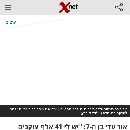
עיצוב
מה קורה כשמוציאים את רהיטי היוקרה מהקטלוג, ומביאים אותם לחוף בת ים? לחצו
להפקה המיוחדת (צילום: דן פרץ)
אור עדי בן ה-7: "יש לי 41 אלף עוקבים