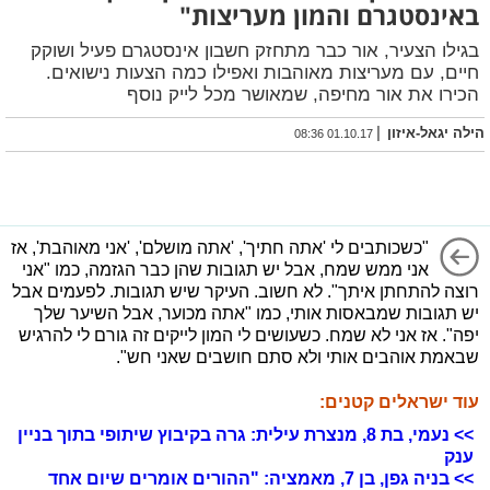
באינסטגרם והמון מעריצות"
בגילו הצעיר, אור כבר מתחזק חשבון אינסטגרם פעיל ושוקק
חיים, עם מעריצות מאוהבות ואפילו כמה הצעות נישואים.
הכירו את אור מחיפה, שמאושר מכל לייק נוסף
|
הילה יגאל-איזון
01.10.17 08:36
"כשכותבים לי 'אתה חתיך', 'אתה מושלם', 'אני מאוהבת', אז
אני ממש שמח, אבל יש תגובות שהן כבר הגזמה, כמו "אני
רוצה להתחתן איתך". לא חשוב. העיקר שיש תגובות. לפעמים אבל
יש תגובות שמבאסות אותי, כמו "אתה מכוער, אבל השיער שלך
יפה". אז אני לא שמח. כשעושים לי המון לייקים זה גורם לי להרגיש
שבאמת אוהבים אותי ולא סתם חושבים שאני חש".
עוד ישראלים קטנים:
>> נעמי, בת 8, מנצרת עילית: גרה בקיבוץ שיתופי בתוך בניין
ענק
>> בניה גפן, בן 7, מאמציה: "ההורים אומרים שיום אחד