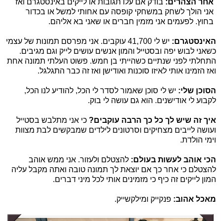
אחר הצהרים:
בודק אם עלו תגובות או לייקים באינסטגרם ואז
אני הולך לשחק במשחקי קופסה עם אחותי למשל או בכדור
בחוץ. לפעמים אני מזמין חברים או שאני בא אליהם.
האינסטגרם:
יש לי 41,700 עוקבים. אני מפרסם תמונות של עצמי
כשאני לבוש יפה ובסטייל והמון אנשים עושים לייק וגם מגיבים.
התחלתי לפני שנתיים כשהייתי בן חמש. פשוט העלתי תמונה אחת
ואז הזמינו אותי לאיזו סוכנות ואודישן ואז זה כבר התגלגל.
הסוכן שלי:
יש לי סוכן שאמור לסדר לי הכל, להודיע לנו הכל,
לקבוע לי אודישנים. הוא גם עושה לי בוק.
איך זה שיש לך כל כך הרבה עוקבים?
כי אני מתלבש בסטייל
ועושה לייבים מצחיקים וסרטונים לילדים שמבקשים לבת מצוות
וימי הולדת.
הכי אוהב לעשות בעולם:
להצטלם ולעזור. אני ממש אוהב
להצטלם כי אחר כך אם יוצאת לך תמונה טובה ואתה מקבל עליה
המון לייקים זה כיף כי מזמינים אותי לכל מיני דברים.
מאכל אהוב:
פנקייק ומילקשייק.