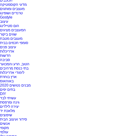
הכוכבים
מדעי הקוסמטיקה
מעצבים ומותגים
טרנדים ושופינג
Gostyle
עיצוב
הום סטיילינג
המעצבים מציגים
שווים ביקור
מעצבים מטבח
סומפי חכמים בבית
עיצוב פנים
אדריכלות
חדשות
סביבה
הטוב, הרע והמכוער
בתי כנסת מרהיבים
לימודי אדריכלות
ארץ בוחרת
באוהאוס
מבנים נטושים 2020
בתים יפים
DIY
עשיתי לבד
גינה ומרפסת
יצירה לילדים
מלאכת יד
שיפוצים
סידור ועיצוב הבית
אנשים
מקומי
עולמי