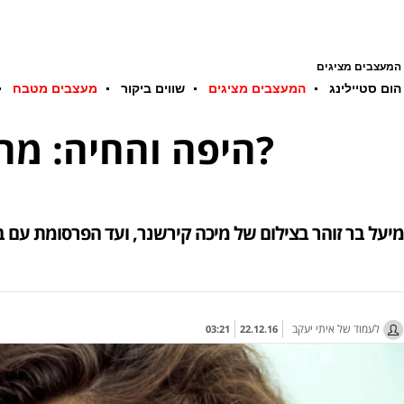
המעצבים מציגים
הום סטיילינג
המעצבים מציגים
שווים ביקור
מעצבים מטבח
היפה והחיה: מה הקטע של עולם האופנה עם דוגמניות וסוסים?
מיעל בר זוהר בצילום של מיכה קירשנר, ועד הפרסומת עם בר רפאלי הקנטאור; משער ווג ב-1927, ועד הקמפ
לעמוד של איתי יעקב
03:21
22.12.16