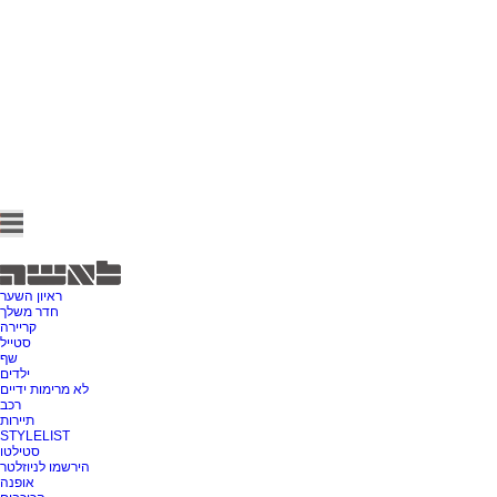
ראיון השער
חדר משלך
קריירה
סטייל
שף
ילדים
לא מרימות ידיים
רכב
תיירות
STYLELIST
סטילטו
הירשמו לניוזלטר
אופנה