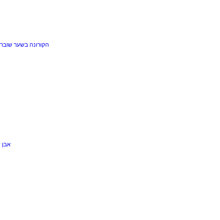
הקורונה בשער
שוברי
אבן 