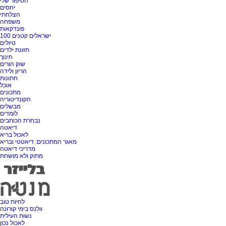
הסיפור שלי
יחסים
הצלחתי
משפחה
פונדקאות
100 ישראלים קטנים
טיולים
תזונת ילדים
חינוך
שוק הורים
הריון ולידה
חתונות
אוכל
מתכונים
הקונדיטוריה
מבשלים
לומדים
נבחרת הכותבים
דיאטה
לאכול בריא
מאגר המתכונים: דיאטטי ובריא
מדריכי דיאטה
מתוק ולא מושחת
לחיות טוב
וולנס בימי קורונה
נשות העילית
לאכול נכון