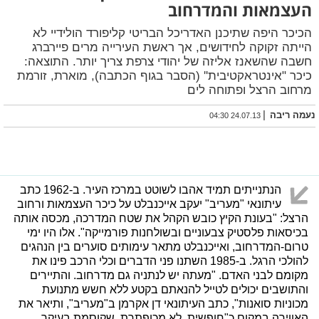
העצמאות והמדרחוב
הכיכר היפה שתיכנן האדריכל הבריטי קליפורד הולידיי לא
הייתה זקוקה לחידושים, אך ראשת העירייה מרים פיירברג
חשבה שהשאנז אליזה של יהודי צרפת צריך יותר. התוצאה:
כיכר "אינטראקטיבית'' (הסבר בגוף הכתבה), מוארת, זורמת
מרחוב הרצל ופתוחה לים
|
נעמה ריבה
24.07.13 04:30
הנתנייתים תמיד אהבו לשוטט במרכז העיר. ב-1962 כתב
עיתונאי "מעריב" יעקב אייכנבלט על כיכר העצמאות ורחוב
הרצל: "בעונת הקיץ כובש הקהל את שטח המדרכה, מכסה אותה
בכיסאות פלסטיק צבעוניים ובשולחנות פורמייקה". אלו היו ימי
טרום-המדרחוב, ואייכנבלט מתאר עימותים סוערים בין הנהגים
להולכי הרגל. ב-1985 השתנו פני הדברים וכלי הרכב פינו את
מקומם לבני האדם. "מעתה יש לנתניה גם מדרחוב. והתיירים
והתושבים יכולים לטייל להנאתם בקטע ללא חשש מתנועת
מכוניות סואנות", כתב העיתונאי דן אקרמן ב"מעריב", ותיאר את
האווירה במקום כ"חופשית, לא מכופתרת, שקוסמת בעיקר