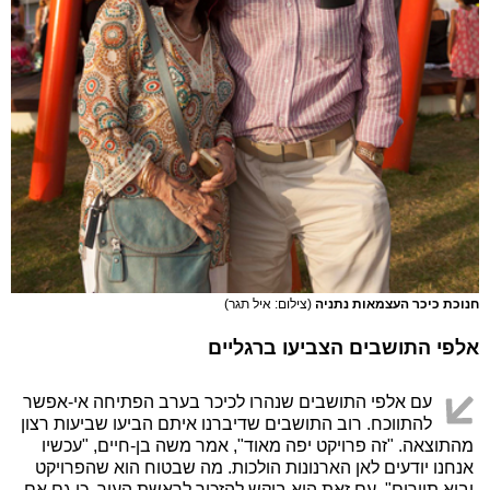
חנוכת כיכר העצמאות נתניה
(צילום: איל תגר)
אלפי התושבים הצביעו ברגליים
עם אלפי התושבים שנהרו לכיכר בערב הפתיחה אי-אפשר
להתווכח. רוב התושבים שדיברנו איתם הביעו שביעות רצון
מהתוצאה. "זה פרויקט יפה מאוד", אמר משה בן-חיים, "עכשיו
אנחנו יודעים לאן הארנונות הולכות. מה שבטוח הוא שהפרויקט
יביא תיירים". עם זאת הוא ביקש להזכיר לראשת העיר, כי גם אם