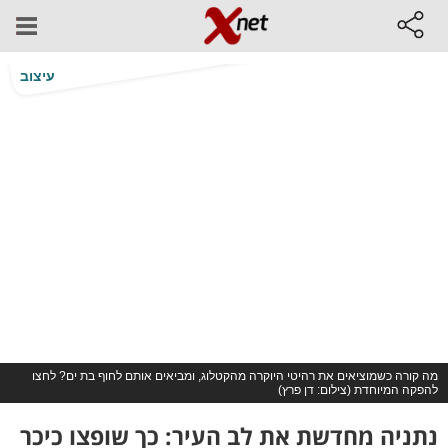
עיצוב
מה קורה כשמוציאים את רהיטי היוקרה מהקטלוג, ומביאים אותם לחוף בת ים? לחצו
להפקה המיוחדת (צילום: דן פרץ)
נתניה מחדשת את לב העיר: כך שופצו כיכר