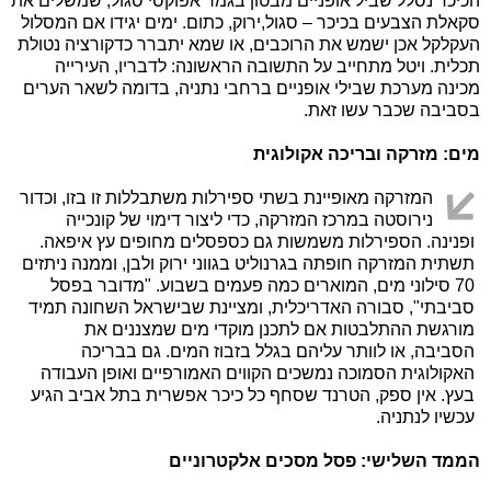
הכיכר נסלל שביל אופניים מבטון בגמר אפוקסי סגול, שמשלים את
סקאלת הצבעים בכיכר – סגול,ירוק, כתום. ימים יגידו אם המסלול
העקלקל אכן ישמש את הרוכבים, או שמא יתברר כדקורציה נטולת
תכלית. ויטל מתחייב על התשובה הראשונה: לדבריו, העירייה
מכינה מערכת שבילי אופניים ברחבי נתניה, בדומה לשאר הערים
בסביבה שכבר עשו זאת.
מים: מזרקה ובריכה אקולוגית
המזרקה מאופיינת בשתי ספירלות משתבללות זו בזו, וכדור
נירוסטה במרכז המזרקה, כדי ליצור דימוי של קונכייה
ופנינה. הספירלות משמשות גם כספסלים מחופים עץ איפאה.
תשתית המזרקה חופתה בגרנוליט בגווני ירוק ולבן, וממנה ניתזים
70 סילוני מים, המוארים כמה פעמים בשבוע. "מדובר בפסל
סביבתי", סבורה האדריכלית, ומציינת שבישראל השחונה תמיד
מורגשת ההתלבטות אם לתכנן מוקדי מים שמצננים את
הסביבה, או לוותר עליהם בגלל בזבוז המים. גם בבריכה
האקולוגית הסמוכה נמשכים הקווים האמורפיים ואופן העבודה
בעץ. אין ספק, הטרנד שסחף כל כיכר אפשרית בתל אביב הגיע
עכשיו לנתניה.
הממד השלישי: פסל מסכים אלקטרוניים