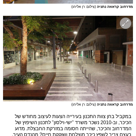
מדרחוב קראוזה נתניה
(צילום: רן אליהו)
מדרחוב קראוזה נתניה
(צילום: רן אליהו)
במקביל בחן צוות התכנון בעירייה הצעות לעיצוב מחודש של
הכיכר, וב-2010 נשכר משרד "ישי-וילסון" לתכנון השיפוץ של
המדרחוב והכיכר, שהייתה חסומה במזרקת החבצלת. מדוע
בעצם צריך לשפץ כיכר מוצלחת ושוקקת חיים? מהנדס העיר,