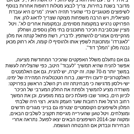
מדובר בשנת בחירות, צריך לבצע מטלות דחופות אחרות בנוסף
לשיפוצים פוטוגניים כדי שהעיר תהיה ראויה: "מרים היא עובדת
סוציאלית, ויש הרבה משפחות מצוקה שצריך לדאוג להן. את
הפרויקט נרגיש במקומות מסוימים, ובמקומות אחרים לא". ויטל
מציין שבסביבת הכיכר מתוכננים בתי מלון נוספים, ושחלק
מהקיימים אמורים להשתפץ. לדבריו, רשת פתאל קנתה את מלון
"לאונרדו" ומתכוונת לשפץ אותו ולהוסיף לו קומה, ולא רחוק מכאן
נבנה מלון "המלך דוד".
גם אם נתעלם משלל האפקטים שהכיכר המחודשת מציעה,
אפשר להניח שהיא תמשיך "לעבוד" היטב, כפי שהצליחה לעשות
במשך יותר מ-70 שנה. זה יקרה, יש להניח, גם אם האלמנטים
האלקטרוניים ידעכו ויתיישנו, ברוח הטכנולוגיה המהירה של ימינו.
ישי-וילסון מדגישה כי מבחינתה זהו רק השלב הראשון בפרויקט:
משרדה מציע להמשיך ולפתח את החלק המערבי של הכיכר
לכיוון הים, באזור שבו פועלת כיום במת מופעים, וכן את המשך
רחוב הרצל ואת רחובות שער העמק והגיא. רצוי היה שלבתי
המלון ולשיפוצים הקוסמטיים יצטרפו גם בנייני מגורים חדשים
ומוצלחים. ויטל טוען שהעירייה מגייסת תקציב לשלבים הבאים,
ומקווה שב-2014 השיפוצים הבאים יצאו לפועל. נתראה אחרי
הבחירות ונבדוק אם ההבטחה הוגשמה.