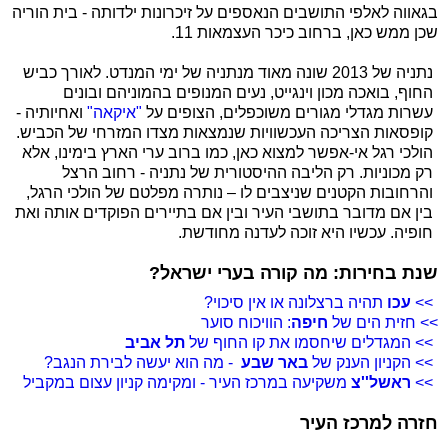
בגאווה לאלפי התושבים הנאספים על זיכרונות ילדותה - בית הוריה
שכן ממש כאן, ברחוב כיכר העצמאות 11.
נתניה של 2013 שונה מאוד מנתניה של ימי המנדט. לאורך כביש
החוף, בואכה מכון וינגייט, נעים המנופים בהמוניהם ובונים
עשרות מגדלי מגורים משוכפלים, הצופים על
"איקאה"
ואחיותיה -
קופסאות הצריכה העכשוויות שנמצאות מצדו המזרחי של הכביש.
הולכי רגל אי-אפשר למצוא כאן, כמו ברוב ערי הארץ בימינו, אלא
רק מכוניות. רק הליבה ההיסטורית של נתניה - רחוב הרצל
והרחובות הקטנים שניצבים לו – נותרה מפלטם של הולכי הרגל,
בין אם מדובר בתושבי העיר ובין אם בתיירים הפוקדים אותה ואת
חופיה. עכשיו היא זוכה לעדנה מחודשת.
שנת בחירות: מה קורה בערי ישראל?
>>
עכו
תהיה ברצלונה או אין סיכוי?
>> חזית הים של
חיפה
: הוויכוח סוער
>> המגדלים שיחסמו את קו החוף של
תל אביב
>> הקניון הענק של
באר שבע
- מה הוא יעשה לבירת הנגב?
>>
ראשל''צ
משקיעה במרכז העיר - ומקימה קניון עצום במקביל
חזרה למרכז העיר