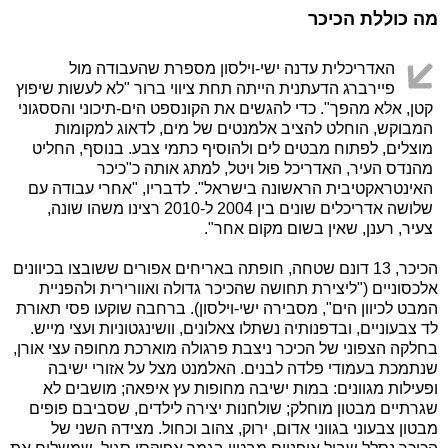
מה כוללת הכיכר
האדריכלית עדנה ישי-וילסון מספרת שהעבודה מול
פיירברג הדעתנית הייתה תחת ציווי ברור "לא לעשות שיפוץ
קטן, אלא מהפך". כדי להגשים את הקונספט הים-תיכוני והססגוני
המבוקש, הוחלט להציב אלמנטים של מים, לדאוג למקומות
מוצלים, לפתוח מבטים לים ולהוסיף כתמי צבע. בנוסף, החליט
מהנדס העיר, האדריכל פול ויטל, למתג אותה כ"כיכר
האינטראקטיבית הראשונה בישראל". לדבריו, "אחרי עבודה עם
שלושה אדריכלים שונים בין 2004 ל-2010 רצינו משהו שונה,
צעיר, רענן, שאין בשום מקום אחר".
הכיכר, 13 דונם שטחה, חופתה באריחים אפורים ששובצו בכיוונים
אלכסוניים ("ליצירת תחושה שהכיכר גדולה ואוורירית ולהפניית
המבט לכיוון הים", מסבירה ישי-וילסון). ברחבה שוקעו פסי תאורת
לד צבעוניים, ובדפנותיה נשתלו צאלונים, וושינגטוניות ועצי מייש.
בחלקה הצפוני של הכיכר ניצבת פרגולה מוארכת מחופה עצי אורן,
שנתמכת בעמודי פלדה לבנים. האלמנט מצל על אזורי ישיבה
ופעילות מגוונים: במות ישיבה מחופות עץ איפאה; מושבים לא
שגרתיים מבטון מוחלק; שולחנות יצירה לילדים, שסביבם פופים
מבטון צבעוני בגווני אדום, ירוק, צהוב וכחול. מצידה השני של