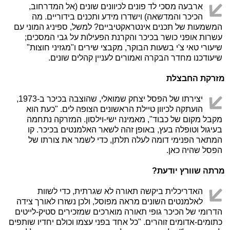
ארבעה מסכי לד פונים לכיוונים שונים (אל המדרחוב,
הכיכר והמדשאה) וישדרו מידע ותכנים בידוריים. מה
המשמעות של תכנים אינטראקטיביים? למשל, ספיניג המוני עם
עשרות אופני כושר בכיכר והקרנת הפעילות על גבי המסכים;
שיעורי טאי צ'י בשעות הבוקר, מקבצי שירים ו"מגזיני חוצות"
שיעודכנו מחדר הבקרה ואמורים לעניין קהלים שונים.
מזרקת החבצלת
יצירתו של הפסל יצחק שמואלי, שהוצבה בכיכר ב-1973,
הועתקה לכיוון טיילת הראשונים הצופה לים. "כעת הוא
מקבל מקום של כבוד", מאמינה ישי-וילסון. המזרקה נתחמה
בעיגול וטופלה בעץ, באופן זהה לשאר האלמנטים בכיכר. קו
המתאר הפנימי דומה לעלה תלתן, כדי לשמר את צורתו של
הפסל שהיה כאן.
מרתה שוורץ יודעת?
האדריכלית ביקשה תאורה לא שגרתית, כדי לשוות
לאלמנטים השונים מראה מפוסל, ולכן נשזרו לאורך צידה
הדרומי של הכיכר גופי תאורה מוארכים שמזכירים סטיק-לייטים
כתומים-אדומים זוהרים. "כל אחד בפני עצמו וכולם יחדיו שותפים