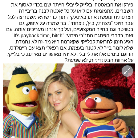
פירקו את הבאסטה,
בלייק לייבלי
הייתה שם בכדי לאסוף את
השברים, מתמזמזת עם ליאו על כל יאכטה לבנה בריביירה
הצרפתית ונופשת איתו באיטלקיה תוך כדי שהיא משפריצה לכל
עבר חיוכי "ניצחתי, ביץ', ניצחתי". בר שמרה על איפוק, גם
בטוויטר וגם בחייה המקצועיים, ועל כך אנחנו מעריכים אותה. עם
זאת, כדברי הפתגם התנ"כי הידוע: "It's payback time, bitch" -
הגיע הזמן להראות לבלייקי שקארמה היא מה-זה לא נחמדה,
שלא לומר ביץ' לא קטנה בעצמה. אם רפאלי תצא עם ריינולדס,
הדוגם בימים אלו את לייבלי, לא יהיו מאושרים מאיתנו. כי בלייקי,
על אחוות הבלונדיניות, לא שמעת?