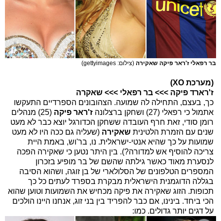
בר רפאלי ז'ראר פיקה שאקירה
(צילום: gettyimages)
(מערכת XO)
ז'רארד פיקה >>> בר רפאלי >>> שאקרה
כך, בעצם, התחילה לה שמועה. הצהובונים הספרדיים התעקשו
אתמול כי רפאלי (27) ושחקן ברצלונה
ז'ראר פיקה
(25) מנהלים
רומן סודי, זאת חרף העובדה ששחקן הכדורגל יוצא כבר לא מעט
שנים עם הזמרת הלטינית
שאקירה
(שעליה גם ככה היו לא מעט
שמועות על כך שהיא אנטי-ישראלית. נו, בר'וש, באמת היית
צריכה להוסיף אש למדורה?). בין היתר נטען כי שאקירה הפכה
לנסערת מאוד כאשר גילתה שהשם של בר מופיע בזכרון
המספרים הטלפונים של הסלולארי של בן זוגה, ושהוא הסיבה
בגללה הדוגמנית הישראלית מבקרת בספרד לעתים כל כך
תכופות. הזוג שאקירה את פיקה מכחיש את השמועות וטוען שהוא
הכי ביחד. בינינו, אם כבר להפריד בין בני זוג, אנחנו היינו הולכים
על דגים יותר גדולים. כמו: