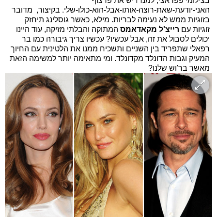
בצילומי פפראצי, למנדז יש את פרצוף
האני-יודעת-שאת-רוצה-אותו-אבל-הוא-כולו-שלי. בקיצור, מדובר
בזוגיות ממש לא נעימה לבריות. מילא, כאשר גוסלינג תיחזק
זוגיות עם
רייצ'ל מקאדאמס
המתוקה והבלתי מזיקה, עוד היינו
יכולים לסבול את זה, אבל עכשיו? עכשיו צריך גיבורה כמו בר
רפאלי שתפריד בין השניים ותשכיח ממנו את הלטינית עם החיוך
המעיק וגבות הדונלד מקדונלד. ומי מתאימה יותר למשימה הזאת
מאשר בר'וש שלנו?