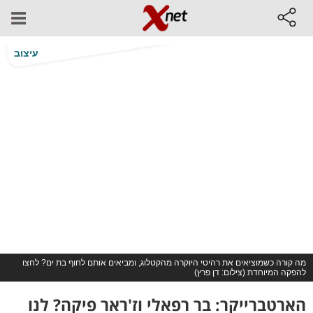
עיצוב
מה קורה כשמוציאים את רהיטי היוקרה מהקטלוג, ומביאים אותם לחוף בת ים? לחצו
להפקה המיוחדת (צילום: דן פרץ)
הארטברייקר: בר רפאלי וז'ראר פיקה? לנו