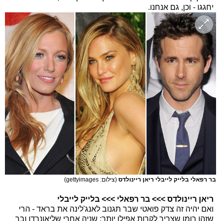
יחגגו - וכן, גם אנחנו.
בר רפאלי בלייק לייבלי ריאן ריינולדס
(צילום: gettyimages)
ריאן ריינולדס >>> בר רפאלי >>> בלייק לייבלי
ואם יהיה זה צדק פואטי שבר תגנוב לאנג'לינה את בראד - הרי
שזהו רומן שצריך לקרות אפילו יותר: שניה אחרי שליאונרדו ובר