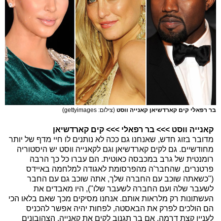
בר רפאלי קים קארדשיאן קאנייה ווסט
(צילום: gettyimages)
קאנייה ווסט >>> בר רפאלי >>> קים קארדשיאן
מדובר בזוג חדש, שאנחנו גם ככה לא נותנים לו חיי מדף של יותר
מחודשיים. גם לקים קארדשיאן וגם לקאנייה ווסט יש היסטוריה
רומנטית של גרב במכבסה כאוטית. הם עברו כל כך הרבה
פרטנרים, שהחבר'ה מהפרסומת לאגודה למלחמה באיידס
("כשאתה שוכב עם החברה שלך, אתה שוכב גם עם החבר
לשעבר שלה ועם החברה לשעבר שלו"), היו מאבדים את
העשתונות רק מלראות אותם. אנחנו מסיקים מכך שאם בלאו הכי
הם הולכים לפרק את הבאסטה, לפחות יהיה אפשר להכניס
לעניין קצת דרמה. אם בר תגנוב לקים את קאנייה, הצהובונים