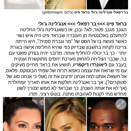
בר רפאלי אנג'לינה ג'ולי בראד פיט
(צילום: gettyimages)
בראד פיט >>> בר רפאלי >>> אנג'לינה ג'ולי
הגונב מגנב פטור, לא? ובכן, אז כשאנג'לינה ג'ולי החליטה
להתעלם באלגנטיות מן העובדה שבראד פיט היה איש נשוי
כאשר פגשה בו על הסט של "מר וגברת סמית'", היא הייתה
צריכה לקחת בחשבון שבדיוק כפי שהיא החליפה אישה בוגרת
יותר - כך בר יכולה להחליף אותה. מדובר יהיה בצדק פואטי עם
בר, שכבר הצליחה לתחזק מערכת יחסים מתוקשרת וענקית
בעבר עם
ליאונרדו דיקפריו
, תושיע את בראד מחיים מעיקים
עם מי שרואה את עצמה כאמא תרזה של שפתי הבוטוקס. פלאס,
אל תשאלו אותנו למה אנחנו יודעים את זה (אולי כי אנחנו סוג של
סטוקרים?), אך בר ואנג'לינה חולקות את אותו תאריך יומהולדת
(אך לא את אותה השנה), כך שבראד לא ממש יצטרך לשנן
מחדש מתי לקנות לאהובתו מתנה. בונוס רציני, תודו.