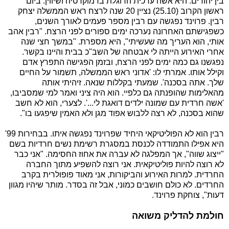
בין יהודים. היא אשה ערכית הדוגלת בדמוקרטיה ושיווין. ביום
ראשון הקרוב (25.10) נציין 20 שנה לרצח ראש הממשלה יצחק
רבין. פרוינד נפגשה עם רבין מספר פעמים לאורך השנים,
כשפגישתם האחרונה נערכה ימים ספורים לפני הרצח. "רבין אהב
אותי, הוא העריך מה שעשיתי", היא מספרת. "במשך חצי שנה
אחרי האירוע הייתה לי אבטחה של השב"כ בבית והיינו בקשר.
נפגשנו גם כמה ימים לפני הרצח, ובזמן הפגישה התפרץ אדם
וקילל אותו. אמרתי לו: 'אדוני ראש הממשלה, תשמור על החיים
שלך. אתה בסכנה'. שמעתי בקללות שנאה. זיהיתי אותה
מהאלימות שהופנתה גם כלפיי. הוא היה ציני ואמר למי שמסביבו,
'אשה חרדית עם שמונה ילדים דואגת לי...'. לצערי, הוא לא חשב
שהוא בסכנה, לא רצה ללבוש אפוד מגן ולא האמין שיפגעו בו".
רבין הוא לא הפוליטיקאי היחיד שפרוינד נפגשה איתו. בבחירות 99'
היא אפילו התמודדה לכנסת במסגרת רשימת נשים חרדיות בשם
"ייצוג שווה", אך המפלגה לא עברה את אחוז החסימה. "אני כבר
לא רוצה להיות פוליטיקאית. אני רוצה להשפיע מתוך החברה
החרדית. למרות האירוע והביקורות, אני מאוד פופולרית בקרב
החרדים. לא כולם חושבים כמוני, אבל זה בסדר. מותר שיהיו מגוון
דעות", צוחקת פרוינד.
חולמת להדליק משואה