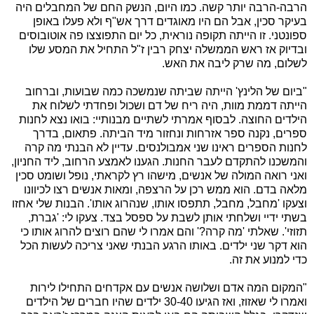
הרבה-הרבה יותר קשה. כמו היום, הנשק החם של המחבלים היה
בעיקר סכין, אבל הם היו מאוגדים דרך אש"ף ולא פעלו באופן
ספונטני. זו הייתה תקופה נוראית, כל יום התפוצצו פה אוטובוסים
ובדיוק אז ראש הממשלה יצחק רבין ז"ל התחיל את המסע שלו
לשלום, מה שרק ליבה את האש.
"ביום של הלינץ' הייתה שביתה שנמשכה כמה שבועות, וברחוב
הייתה דממת מוות, היה ריח של דם ושכול ופחדתי לשלוח את
הילדים החוצה. לבסוף אמרתי לשתיים מבנותיי: בואו נצא לחנות
ספרים, נקנה ספר אזרחות ונחזור מיד הביתה. פתאום, בדרך
לחנות הספרים ראינו שני אמבולנסים. עדיין לא הבנתי מה קרה
והמשכנו להתקדם לעבר החנות. הגענו לאמצע הרחוב, ליד החניון,
ואני רואה המולה של אנשים, מישהו רץ לקראתי, נופל ושומט סכין
מלאה בדם. הוא ממש רכן על הרצפה, ומאות אנשים רצו לכיוונו
וצעקו 'מחבל, מחבל, תתפסו אותו, שנהרוג אותו'. הבנות שלי אחזו
בשתי ידיי ושלחתי אותן לשבת על ספסל בצד. צעקו לי: 'גברת,
תזוזי'. שאלתי 'מה קרה?' והם אמרו לי שהם רוצים להרוג אותו כי
הוא דקר שני ילדים. באותו הרגע הבנתי שאני צריכה לעשות הכל
כדי למנוע את זה.
"המקום המה אדם ושלושה אנשים עם אקדחים התחילו לירות
ואמרו לי שאזוז, ואז הגיעו 30-40 ילדים שהיו חברים של הילדים