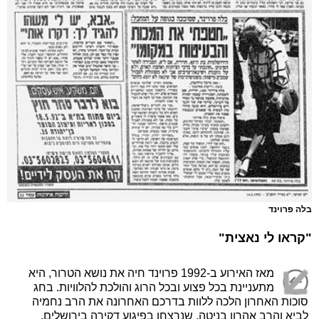
בלה פרוינד
"קראו לי נאצית"
מאז האירוע ב-1992 פרוינד חיה את נושא הטרור, היא
מתעניינת בכל פצוע ובכל הרוג והולכת להלוויות. בחג
סוכות האחרון הלכה ללוות בדרכם האחרונה את הרב נחמיה
לביא והרב אהרון בניטה, שנרצחו בפיגוע דקירה בירושלים.