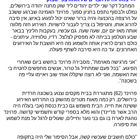
המחבל דקר שני ילדים יהודים ליד שוק מחנה יהודה בירושלים,
נמלט ולבסוף נתפס בחניון סמוך. פרוינד האמינה שברגע ששכב
על הרצפה בהכנעה והיה ברור שאינו יכול לפגוע באיש, אין סיבה
להרוג אותו, והטיפול בו צריך לעבור לרשויות. האירוע הזה מלווה
אותה מאז יום יום, שעה שעה. גם עכשיו. בעקבות הלינץ' בבאר
שבע הטלפון בביתה לא מפסיק לצלצל. רדיו, טלוויזיה, עיתונים -
כולם רוצים לראיין אותה ולשמוע מה היא חושבת על האירועים
האחרונים. עד כה היא סירבה לשתף פעולה.
"אני מרגישה מאוימת", מסבירה פרוינד בחשש ביום שאחרי
הפיגוע. "בכל פעם שמתחיל גל טרור, אנשים מחפשים להטיח בי
את האשמה, ואני לא רוצה שיקללו אותי שוב ויאיימו עליי פה
בשכונה".
פרוינד (62) מתגוררת בבית מקסים וצנוע בשכונה חרדית
בירושלים, רק כמה מאות מטרים מהשוק בו התרחש האירוע
ששינה את חייה. הבית משמש גם כבית כנסת (אבי בעלה היה
הרב אשר פריינד) והוא מלא בספרי קודש ותשמישי קדושה. פרוינד
נוהגת לארח בו גם בני נוער וחיילים, שעולים לרגל על מנת לשמוע
את סיפורה.
"כולם חושבים שעכשיו קשה, אבל הסיפור שלי היה בתקופה