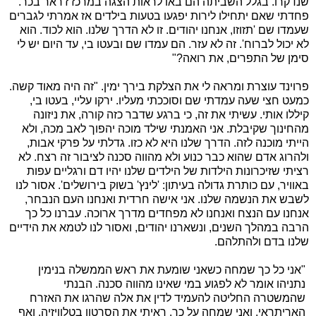
שנדקרו. בגלל השביתה הם באו לראות הצגה במרכז ז'ראר בכר.
פחדתי שאם יתחילו לירות יפגעו בטעות בילדים אז אמרתי לגברים
שעמדו שם 'תזוזו, אנחנו יהודים. זו לא הדרך שלנו. הוא לכוד. הוא
לא יכול לברוח'. זה לא עזר. הם עמדו שם ובעטו בי, עד היום יש לי
סימן של התפרים, את רואה?"
פרוינד עוצרת ומראה לי את הצלקת בירך ימין. "זה היה מאוד קשה.
כמעט חצי שעה עמדתי שם וסוככתי מעליו. ירקו עליי, בעטו בי,
קיללו אותי. עשיתי את זה, כי ברגע שדבר כזה קורה, את ניזונה
מהחינוך שקיבלת. אני האמנתי שילד מוכה יהפוך לאב מכה, ולא
הייתי מוכנה לזה. הדרך שלנו היא לא כזו. גדלתי על פרקי אבות,
ולהרוג אדם שהוא כבר כנוע ולא מהווה סכנה לציבור זה רצח. לא
רציתי שזיכרונות הילדות של הילדים שלנו יהיו דם ורגליים עפות
באוויר, עם כותרת גדולה בעיתון: 'לינץ' בשוק בירושלים'. אסור לנו
לשבש את הנשמה שלנו. אני אישה חרדית ואנחנו העם הנבחר,
אנחנו עם הנצח ואנחנו לא מפחדים מדרך ארוכה. עברנו כל כך
הרבה במהלך השנים, ונשארנו יהודים, ואסור לנו לטמא את הידיים
שלנו בדם ולהתלהם.
"אני כל כך שמחה כשאני שומעת את ראש הממשלה בנימין
נתניהו אומר לא לפגוע במי שאינו מהווה סכנה. הבנתי
שהמשטרה החליטה להעמיד לדין את אלה שהרגו את האזרח
האריתראי, ואני שמחה על כך. ראיתי את הסרטון בטלוויזיה, ואף