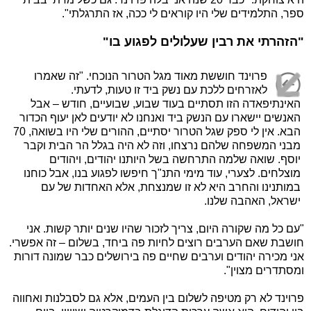
ספר, התלמידים שלי היו קוראים לי ככה, אז התרגלתי".
"הזהרתי את רבין שעלולים לפגוע בו"
פרוינד חוששת מאוד מגל הטרור הנוכחי. "זה שאמרו
לאזרחים ללכת עם נשק ביד זו טעות, לדעתי.
האינתיפאדה הזו תסתיים בעוד שבוע, שבועיים, חודש – אבל
האנשים יישארו עם הנשק ביד ואנחנו לא יודעים לאן יעוף הכדור
הבא. אין לי ספק שגל הטרור יסתיים, ההורים שלי היו בשואה, 70
מבני המשפחה שלהם נרצחו, וזה לא היה בגלל הר הבית וקבר
יוסף. שואה שלמה התרחשה בשל היותנו יהודים, ויהודים
מוצלחים. לצערי, עוד מימי התנ"ך חיפשו לפגוע בנו, אבל כוחנו
במותנינו והחרב היא לא זו שמנצחת, אלא האחדות של עם
ישראל, האהבה שלנו.
"עם כל מה שקורה היום, צריך לזכור שהיו שנים יותר קשות. אני
חושבת שאם הערבים רוצים לחיות פה ביחד, בשלום – זה אפשרי.
אני מכירה יהודים וערבים שחיים פה בירושלים כבר שמונה דורות
ומסתדרים מצוין".
פרוינד לא רק מטיפה לשלום בין העמים, אלא גם לסבלנות ואחווה