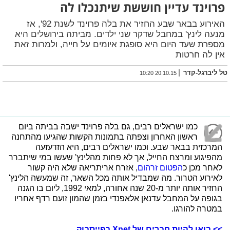
פרוינד עדיין חוששת שיתנכלו לה
האירוע בבאר שבע החזיר את בלה פרוינד לשנת 92', אז
מנעה לינץ' במחבל שדקר שני ילדים. מביתה בירושלים היא
מספרת שעד היום היא סופגת איומים על חייה, ולמרות זאת
אין לה חרטות
|
טל ליברגל-קדר
20.10.15 10:20
כמו ישראלים רבים, גם בלה פרוינד ישבה בביתה ביום
ראשון האחרון וצפתה בתמונות הקשות שהגיעו מהתחנה
המרכזית בבאר שבע. וכמו ישראלים רבים, היא הזדעזעה
מהפיגוע ומרצח החייל, אך לא פחות מהלינץ' שעשו במי שיתברר
לאחר מכן כ
הפטום זרהום
, אזרח אריתריאה שלא היה קשור
לאירוע הטרור. מה שמבדיל אותה מכל השאר, זה שמעשה הלינץ'
החזיר אותה יותר מ-20 שנה אחורה, למאי 1992, ליום בו הגנה
בגופה על המחבל עדנאן אלאפנדי בזמן שהמון זועם רדף אחריו
במטרה להורגו.
>> בואו להיות חברים של Xnet בפייסבוק