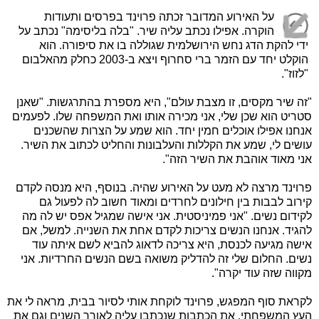
על האירוע המדובר זכתה פרוינד בפרסים ותעודות
הוקרה. אפילו נכתב עליה שיר. "בלה בליסימה" נכתב על
ידי להקת הדג נחש הירושלמית שגוללה בו את סיפורה. הוא
הוקלט יחד עם הזמר ברי סחרוף ויצא ב-2003 כחלק מהאלבום
"לזוז".
"זה שיר מקסים, זו מצבת עולם", היא מספרת בהתרגשות. "שאנן
סטריט הוא שכן שלי, אני מכירה אותו ואת המשפחה שלו. לפעמים
אנחנו אפילו אוכלים חמין יחד. הוא שמע על הצרות שהשכנים
עושים לי, שמע את הקללות והעלבונות והחליט לכתוב את השיר.
אני מאוד אוהבת את השיר הזה".
פרוינד מרצה לא מעט על האירוע שהיה. בנוסף, היא מנסה לקדם
קירוב לבבות בין חילונים לחרדים ומאוד חשוב לה לפעול גם
לקידום נשים. "אני פמיניסטית. אני אישה שמגיל אפס יש לה מה
להגיד. אנחנו הנשים צריכות לקדם אחת את השנייה. למשל, אם
אישה מגיעה לכנסת, היא צריכה לדאוג להביא לשם איתה עוד
נשים. החלום שלי זה להדליק משואה בשם הנשים החרדיות. אני
מקווה שזה עוד יקרה".
לקראת סוף המפגש, פרוינד לוקחת אותי לסיור בבית, מראה לי את
העץ המשפחתי, את הכתבות שנכתבו עליה לאורך השנים וגם את