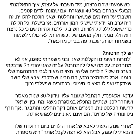
"כששמעתי שהם נרצחו, מיד חשבתי על עצמי, איך התאלמנתי
מבעלי אברהם בגיל 40 ונשארתי עם שמונה ילדים קטנים.
חשבתי על היתומים שנשארו והחלטתי שאני הולכת להלוויה. זה
היה ערב חג וידעתי שיש לי המון אורחים, אז בישלתי כל הלילה
כדי שאוכל ללכת להלוויות. חשוב לי ללכת ולהיות שם כי כל נרצח
הוא חלק ממני, חלק מהעם שלי, כשחזרתי, לא יכולתי לשמוח
בשמחת תורה, ישבתי פה בבית, מדוכאת".
יש לך חרטות?
"למרות האיומים והקללות שאני ובני משפחתי ספגנו, אני לא
מתחרטת. על מה יש לי להתחרט? על זה שאני יהודייה? שדבקתי
בערכים שלי? הילדים שלי היו חצויים מאוד לגבי ההתנהגות שלי
בזמנו, אבל כשהמצב נרגע, הם הבינו שצדקתי. אבא שלי חשב
שצדקתי ואפילו מצא לי סימוכין בכתובים שפעלתי נכון".
עדנאן אלאפנדי, המחבל שגוננה עליו, נידון ל-30 שנות מאסר
ושוחרר לפני שנתיים מהכלא במסגרת משא ומתן בין ישראל
לרשות הפלסטינית. הנערים אותם דקר החלימו והתבגרו, אך חרף
ניסיונותיה של פרוינד, הם אינם מעוניינים לפגוש אותה.
"אחרי שנה, הגעתי לאבא של אחד הילדים ביום ההולדת שלו
והבאתי לו עוגה, אבל הוא לא רצה לקבל אותה" היא מספרת