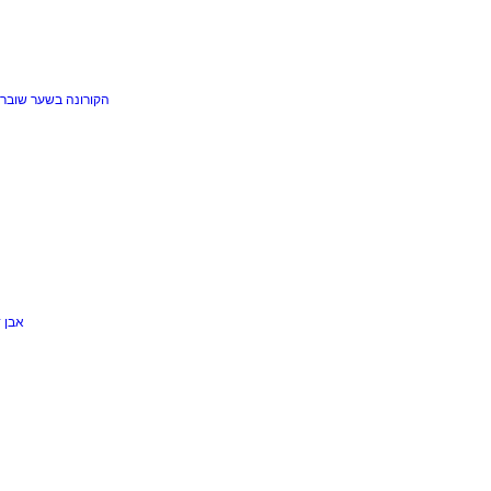
הקורונה בשער
שוברי
אבן 