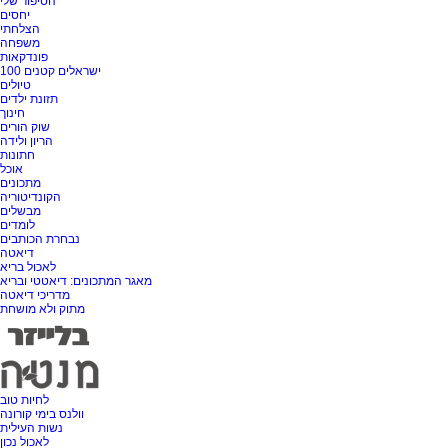
הסיפור שלי
יחסים
הצלחתי
משפחה
פונדקאות
100 ישראלים קטנים
טיולים
תזונת ילדים
חינוך
שוק הורים
הריון ולידה
חתונות
אוכל
מתכונים
הקונדיטוריה
מבשלים
לומדים
נבחרת הכותבים
דיאטה
לאכול בריא
מאגר המתכונים: דיאטטי ובריא
מדריכי דיאטה
מתוק ולא מושחת
לחיות טוב
וולנס בימי קורונה
נשות העילית
לאכול נכון