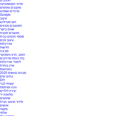
הכוכבים
מדעי הקוסמטיקה
מעצבים ומותגים
טרנדים ושופינג
Gostyle
עיצוב
הום סטיילינג
המעצבים מציגים
שווים ביקור
מעצבים מטבח
סומפי חכמים בבית
עיצוב פנים
אדריכלות
חדשות
סביבה
הטוב, הרע והמכוער
בתי כנסת מרהיבים
לימודי אדריכלות
ארץ בוחרת
באוהאוס
מבנים נטושים 2020
בתים יפים
DIY
עשיתי לבד
גינה ומרפסת
יצירה לילדים
מלאכת יד
שיפוצים
סידור ועיצוב הבית
אנשים
מקומי
עולמי