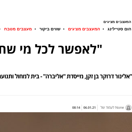
המעצבים מציגים
הום סטיילינג
המעצבים מציגים
שווים ביקור
מעצבים מטבח
"לאפשר לכל מי שחושק לרקוד לעשות זאת במקום מחבק ומכיל"
אלינור דרוקר בן זקן, מייסדת "אליברה" - בית למחול ותנועה וסדנאות מחול במרחב הפתוח "השליחות שלי: לגרום לאנשים להתחבר לעצמם ולהיות בתנועה מתמדת"
לעמוד של None
08:14
06.01.21