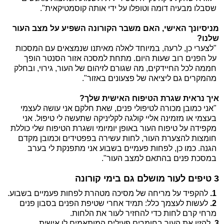
שסבלו מבעיה דומה וטופלו על ידי אותה קוסמטיקאית".
מניסיונך האישי, האם משבר הקורונה השפיע על מצב העור
שלנו?
"לצערי כן, לרעה, במיוחד לאלה מאיתנו שנמצאים עם המסכות
על הפנים רוב שעות היום. מתחת למסכה אזור הסנטר הופך
חממה לכל החיידקים, מה שגורם לזיהום של העור, גירוי, ובחלק
מהמקרים גם ליציאה של פצעונים באזור".
איך נראית שגרת הטיפוח האישית שלך?
"אני כמובן מכורה לטיפולי פנים, שאת חלקם אני עושה לעצמי
בעצמי או מזמינה אליי קולגה לקליניקה שתעשה לי טיפול. אני
מקפידה על טיפוח העור באופן יומיומי ושגרת הטיפוח שלי כוללת
חומצות להצערת העור, לחות עשירה בפפטידים וכמובן מקדם
הגנה. כמו כן, לפחות פעמיים בשבוע אני מתפנקת לי בערב
במסכת פנים בהתאם למצב העור".
3 טיפים לעור מושלם גם בימי קורונה
1.
להקפיד על מריחה של מסיכה מטהרת לפחות פעמיים בשבוע.
2.
לעשות לעצמך כלל: תמיד אחרי שטיפת הפנים בסבון פנים
מרחי קרם לחות כדי להחזיר לעור את הלחות.
3.
להזין את העור בחומרים פעילים המותאמים לו אישית.