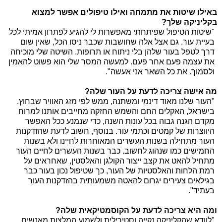
באילו שיטות את מתמחה ואילו טיפולים אפשר למצוא
בקליניקה שלך?
"שיטות הטיפול שפיתחתי מאפשרות לי להגיע לפתרון אמיתי לכל
בעיית עור. גם אצל אלה שחושבות שכבר ניסו הכל, שאין שום
דרך לטפל בעור שלהן בלי ניתוח או תרופות. השיטה שלי מוכיחה
את עצמה פעם אחר פעם. למעשה המסר שלי הוא פשוט להאמין
ולסמוך. את כל השאר אני אעשה".
מה אישה צריכה לדעת על העור שלה?
"העור שלנו מאוד דינמי ומשתנה, ממש לפי מזג האוויר שבחוץ.
בישראל, האקלים החם והשמש החזקה מחייבים אותנו למרוח
מקדם הגנה גבוה בכל עונות השנה, כדי שנמנע ככל האפשר
היווצרות של קמטים וכתמי עור. בנוסף, חשוב לדעת שהזדקנות
העור מתחילה בשנות העשרים המאוחרות לחיינו ולא בשנות
החמישים כמו שנהוג לחשוב. כבר בשנות העשרים לחיים העור
מתחיל להאט את קצב ייצור הקולגן והאלסטין, שאחראים על
רמת הלחות והאלסטיות של העור, כך שטיפול נכון בעור כבר
בגילאים צעירים יגרום להאטה משמעותית בהזדקנות העור
בעתיד".
ומה היא צריכה לדעת על הקוסמטיקאית שלה?
"לוודא שהקליניקה נקייה וסטירילית ולשמוע המלצות מאנשים