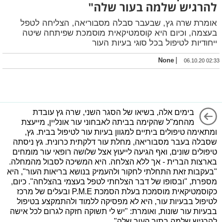
להרגיש שלמה בעור שלה"
אומרת שרה גץ, שבעבר סבלה מסבוריאה, הצליחה לטפל
בעצמה, וכיום היא קוסמטיקאית מוסמכת שפיתחה שיטה
ייחודיות לטיפול בכל סוגי בעיות העור
|
None
06.10.20 02:33
בימים אלה, בשיאו של הסגר השני, שרה גץ עובדת
מהחמ"ל שהקימה בביתה לאבחוני עור אונליין, מייעצת
ומתאימה טיפולים ביתיים למגוון בעיות עור לטיפול בבית. גץ,
שסבלה בעבר מסבוריאה, מחלת עור דלקתית כרונית. גץ ניסתה
טיפולים שונים, ואף הגיעה לייעוץ אצל שלושה רופאי עור מומחים
בארצות הברית - אך ללא הצלחה. היא המשיכה לסבול מהמחלה.
"בעקבות זאת התחלתי לחקור ולהעמיק בנושא בריאות העור", היא
מספרת, "ובסופו של דבר הצלחתי לטפל בעצמי בהצלחה". כיום,
כקוסמטיקאית מוסמכת בעלת הסמכת P.M.E ובעלים של מרכז
לטיפול בבעיות עור, היא לא מפסיקה ללמוד ולהתמקצע בטיפול
בבעיות עור שונות, ואומרת: "יש לי תשוקה חזקה לגרום לכל אישה
להרגיש שלמה בתוך העור שלה".