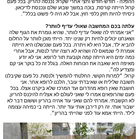
ההפלה - חודש-חודש וחצי אחרי שקרול נכנסה להריון. בכל פעם
קרול הייתה קורסת, בוכה במשך שבוע שלם ונכנסת לדיכאון.
ניסיתי להיות חזק כלפי חוץ, אבל לא היה לי פשוט בכלל״.
עלתה בכם המחשבה שאולי עדיף לוותר?
״אני אמרתי לה שאולי עדיף לוותר, שהיא גומרת את הגוף שלה
ושאנחנו יכולים לחיות רק שנינו יחד. הייתי מוכן לוותר על החלום
להביא ילד, אבל היא לא ויתרה. בכל פעם שנכשלנו היא הייתה
אומרת לי שנמאס לה ושהיא לא רוצה יותר לנסות, אבל אחרי
כמה ימים היא הייתה קמה וקובעת תור לרופא. אני לא יודע
מאיפה היא שאבה את הכוחות האלה. בגלל זה כל בוקר אני קם
ומצדיע לה״.
קרול: ״למרות הקושי, החלטתי להמשיך ולנסות. כל פעם שקיבלנו
תשובה שלילית או שאיבדתי עובר, הלכנו לרופא אחר. אני
חושבת שאין רופא מהדרום ועד המרכז שלא ביקרנו אצלו. בכל
פעם שהרופאים אמרו לי שאני לעולם לא אצליח להיכנס להריון,
לא הקשבתי. אמרתי להם שאני עוד אהיה בהריון וששום דבר לא
ישבור אותי. זה רק דירבן אותי עוד יותר. הייתה בי כמיהה עצומה
לילד. הייתי אמא עוד לפני שהייתי בהריון״.