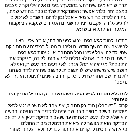
תרחיש האימים שיתרחש בהמשך? בימים אלה אלי וקרול ניצבים
במצב הזוי ובלתי אפשרי: הפונדקאית שלהם כבר בחודש שמיני,
ועתידה ללדת בחודש מאי – אבל נכון להיום, השניים לא יכולים
להגיע ללידה. עקב מדיניות השמיים הסגורים שנקבעה בעקבות
המגפה, הזוג תקוע בישראל.
״תכננו לטוס לגיאורגיה שבוע לפני הלידה", אומר אלי. "רצינו
להישאר שם במשך חודשיים וליהנות מטיול במדינה עם התינוקת
שתיוולד לנו. אבל עכשיו הכל הסתבך. אין טיסות לגיאורגיה
והשמיים סגורים. אם לא נצליח להגיע בזמן ללידה, מי יקבל את
התינוקת? מי יהיה איתה? אנחנו לא יודעים מה לעשות, ואני לא
חושב שיש מישהו שיש לו תשובות. לחשוב שתהיה לידה ואנחנו
לא נהיה שם אחרי שחיכינו כל כך הרבה שנים לתינוקת הזו, זה לא
נתפס".
למה לא טסתם לגיאורגיה כשהמשבר רק התחיל ועדיין היו
טיסות?
קרול: ״כשהבלגן הזה רק התחיל, אף אחד לא חשב שנגיע לכאלו
מימדים. בשלב מסוים הבנו שחייבים להקדים את הטיסה. הבעיה
היא שלא יכולנו לעשות את זה עד שנעבור בדיקת די.אן.איי. רק עם
הבדיקה הזאת אפשר להוציא את התינוקת מבית החולים
בגיאורגיה. ניסינו להקדים את התור לבדיקה ולא הצלחנו. אחרי