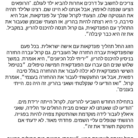
צריכים לחשוב על דרכים אחרות להביא ילד לעולם. "הרופאים
הציעו שנפנה לאימוץ, אבל אנחנו לא היינו שם. רצינו שלילד תהיה
את הגנטיקה שלנו. הצעתי לקרול שנלך על פונדקאות, אבל היא
סירבה, כי היא רצתה להיות בהריון. אז הצעתי שבזמן שנעבור את
התהליך עם הפונדקאית, גם קרול תנסה להיכנס להריון, במקביל.
את זה היא כבר קיבלה״.
הזוג החל תהליך פונדקאות עם אישה ישראלית. בכל פעם
שהפונדקאית עברה החזרה של העוברים, גם קרול עברה החזרה
בניסיון להיכנס להריון. ״יריתי לכל הכיוונים״, היא אומרת. במשך
שלוש שנים הם עברו עם הפונדקאית חמישה טיפולים. ״בטיפול
השישי הפונדקאית לא יכלה לעבור את ההחזרה בגלל סיבה
רפואית, אבל אני התעקשתי לעבור את ההחזרה בעצמי״, אומרת
קרול. ״ואז הודיעו לי שנקלטתי ושאני בהריון. זה היה נס. הייתי
בעננים".
בתחילת החודש השביעי להריונה, לקרול הייתה ירידת מים.
"הודיעו לנו שאנחנו לא יוצאים מבית החולים עד הלידה, שאני
איאלץ לעבור לידה מוקדמת ושהתינוקת צפויה להיות בפגייה.
הרגשתי שנופלים עליי השמים. פחדתי מאוד. לא ידעתי אם
התינוקת תשרוד את זה״.