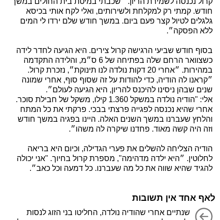
קרול נכנסה לשמירת הריון. ״שכבתי במיטת בית החולים במשך
חודש. קמתי רק למקלחת ולשירותים, ואלי לקח אותי בכיסא
גלגלים לטיול קצר פעם ביום. במשך חודש שלם ירדו לי המים
ללא הפסקה״.
בסוף חודש שביעי הרגישה קרול צירים. היא הגיעה לחדר לידה
כשצוואר הרחם שלה בפתיחה של 6 ס״מ, והלידה התקדמה
במהירות. ״אחרי 20 דקות נולדה לנו תינוקת״, נזכרת קרול.
״קראנו לה הודיה, כדי להודות על זה שסוף סוף, אחרי שמונה
שנים שבהן ניסינו להיכנס להריון, היא הגיעה לעולם״.
אלי: "הודיה נולדה במשקל 1.360 קילו, משקל של חבילת סוכר.
אחרי שהיא נכנסה לפגייה פרצתי בבכי. פרקתי את כל המתח
והלחץ שעברנו במשך השנים האלה. היינו בפגיה במשך חודש
וזה היה קשה מאוד. פחדנו שיקרה לה משהו״.
הודיה הצליחה להשלים את פערי הגדילה, וכיום היא בריאה
לחלוטין. ״היא ילדה מדהימה", מספרת קרול בחיוך. "אני יכולה
להגיד שהיא שווה את כל מה שעברנו. כל דמעה וכל כאב״.
לאף אחד אין תשובות
שנתיים אחרי שהודיה נולדה, החליטו בני הזוג לנסות