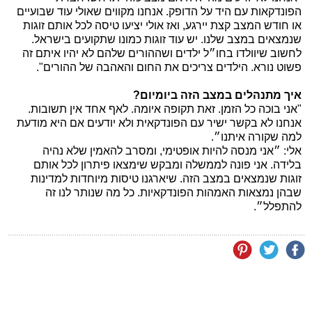
הפונדקאות עם היד על הדופק. אנחנו מקווים שאולי עוד שבועיים
או חודש המצב קצת יירגע, ואז אולי יציעו טיסה לכל אותם זוגות
שנמצאים במצב שלנו. יש עוד זוגות כמונו שתקועים בישראל.
לחשוב שיוולדו בחו״ל ילדים ושההורים שלהם לא יהיו איתם זה
פשוט נורא. הילדים צריכים את החום והאהבה של ההורים".
איך מתנהלים במצב הזה ביומיום?
"אני בוכה כל הזמן. זאת תקופה איומה. לאף אחד אין תשובות.
אנחנו לא בקשר ישיר עם הפונדקאית ולא יודעים אם היא מודעת
למה שקורה איתנו״.
אלי: ״אני מנסה להיות אופטימי, ומסרב להאמין שלא נהיה
בלידה. אני פונה לממשלה ומבקש שימצאו פיתרון לכל אותם
זוגות שנמצאים במצב הזה. שיארגנו טיסות מיוחדות למדינות
שבהן נמצאות האמהות הפונדקאיות. כל מה שנותר לנו זה
להתפלל״.