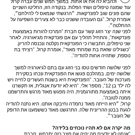
ולהביא לה אח או אחות. במשך חמש שנים עברה קרול
עוד שמונה טיפולים ושתי הפלות. בנקודה הזו, החליטו השניים
שהם פונים שוב לפונדקאות. ״הרגשתי שנמאס לי להילחם״,
אומרת קרול. "גם העובדה ששנינו כבר לא צעירים השפיעה על
ההחלטה״.
לפני שנה יצר הזוג קשר עם חברת "המרכז להורות באמצעות
פונדקאות", והתחיל תהליך עם אם פונדקאית מגיאורגיה. לאחר
שני טיפולים, התבשרו כי הפונדקאית נקלטה ונכנסה להריון.
"כשגילינו שזאת בת שמחתי מאוד", אומרת קרול. "רציתי בת
נוספת, שתהיה אחות להודיה".
לפני שלושה חודשים טסו בני הזוג עם בתם לגיאורגיה למשך
שלושה ימים, במהלכם פגשו את הפונדקאית ונכחו בסקירת
מערכות של העובר. "הפונדקאית היא בשנות העשרים לחייה ויש
לה ילד בן 12", מספר אלי. "היא לא יודעת אנגלית, אז תקשרנו
איתה באמצעות מתורגמנית. היה מפגש מאוד מרגש והתרשמנו
ממנה לטובה".
קרול: ״היא הייתה מאוד נחמדה וחיבקה אותנו. היא נתנה להודיה
לגעת בבטן ההריונית שלה. התרגשנו מאוד כששמענו את הדופק
של העובר״.
מה יקרה אם לא תהיו נוכחים בלידה?
"אנחנו לא יודעים מה יהיה אם מצב כזה יתרחש. חברת