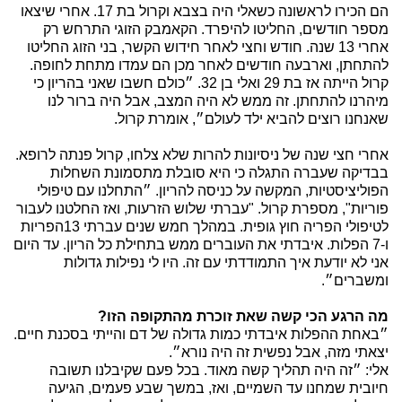
הם הכירו לראשונה כשאלי היה בצבא וקרול בת 17. אחרי שיצאו
מספר חודשים, החליטו להיפרד. הקאמבק הזוגי התרחש רק
אחרי 13 שנה. חודש וחצי לאחר חידוש הקשר, בני הזוג החליטו
להתחתן, וארבעה חודשים לאחר מכן הם עמדו מתחת לחופה.
קרול הייתה אז בת 29 ואלי בן 32. ״כולם חשבו שאני בהריון כי
מיהרנו להתחתן. זה ממש לא היה המצב, אבל היה ברור לנו
שאנחנו רוצים להביא ילד לעולם״, אומרת קרול.
אחרי חצי שנה של ניסיונות להרות שלא צלחו, קרול פנתה לרופא.
בבדיקה שעברה התגלה כי היא סובלת מתסמונת השחלות
הפוליציסטיות, המקשה על כניסה להריון. ״התחלנו עם טיפולי
פוריות", מספרת קרול. "עברתי שלוש הזרעות, ואז החלטנו לעבור
לטיפולי הפריה חוץ גופית. במהלך חמש שנים עברתי 13הפריות
ו-7 הפלות. איבדתי את העוברים ממש בתחילת כל הריון. עד היום
אני לא יודעת איך התמודדתי עם זה. היו לי נפילות גדולות
ומשברים״.
מה הרגע הכי קשה שאת זוכרת מהתקופה הזו?
״באחת ההפלות איבדתי כמות גדולה של דם והייתי בסכנת חיים.
יצאתי מזה, אבל נפשית זה היה נורא״.
אלי: ״זה היה תהליך קשה מאוד. בכל פעם שקיבלנו תשובה
חיובית שמחנו עד השמיים, ואז, במשך שבע פעמים, הגיעה