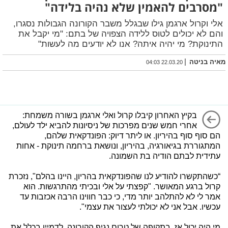
"מסרבים להאמין שלא נהיה בלידה"
אלי וקרול ארגמן גילו שבגלל משבר הקורונה הגבולות נסגרו,
והם לא יכולים לטוס ללידה הצפויה של בתם: "מי יקבל את
התינוקת? מי יהיה איתה? אנו לא יודעים מה לעשות"
|
מאיה בניטה
22.03.20 04:03
בקיץ האחרון קיבלו קרול ואלי ארגמן בשורה משמחת:
אחרי חמש שנים מפרכות של ניסיונות להביא ילד לעולם,
הם סוף סוף בהיריון. או ליתר דיוק: הפונדקאית שלהם,
המתגוררת בגיאורגיה, בהיריון, ונושאת ברחמה תינוקת - אחות
עתידית לבתם הודיה בת השמונה.
“כשהתקשרו להודיע לנו שהפונדקאית בהריון, היינו בהלם", נזכרת
קרול ברגע המאושר. "קפצתי על אלי ובכיתי מהתרגשות. הוא
אמר לי לא להתלהב יותר מדי, כי כבר חווינו הרבה אכזבות עד
עכשיו. אבל אני לא יכולתי לעצור את עצמי".
מי היה יכול אז, בתקופה של טרום נגיף הקורונה, לדמיין בכלל את