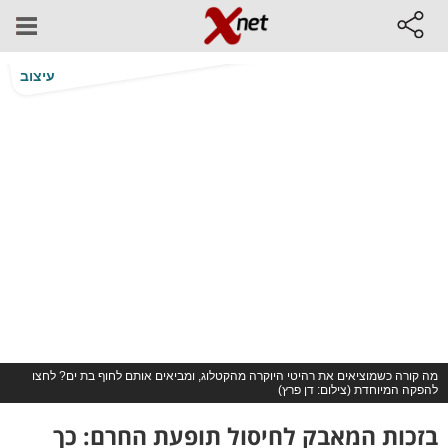
עיצוב
מה קורה כשמוציאים את רהיטי היוקרה מהקטלוג, ומביאים אותם לחוף בת ים? לחצו
להפקה המיוחדת (צילום: דן פרץ)
בזכות המאבק לחיסול תופעת החרם: כך