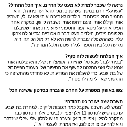
נראה לי שכבר למדת לא מעט על החיים. איך הכל התחיל?
"עשו עליי חרם במשך שש שנים, מכיתה א' ועד כיתה ו', והוא
החמיר החל מכיתה ד'. הילדים לא דיברו איתי ולא ענו לי, השתיקו
אותי וקיללו אותי. פעם דחפו אותי ונשברה לי שן, במקרה אחר
הפילו אותי על כיסא הפוך וחטפתי זעזוע מוח. אחרי שקיבלנו
טלפונים ניידים, הילדים העלו דברים אכזריים נגדי וכולם צחקו
עליי. כשההשפלה עוברת לרשת היא לא רק מול הכיתה, היא
מגיעה לכל בית הספר, לכל השכונה ולכל המדינה".
איך הצלחת לעשות לזה סוף?
"בכיתי לבת־שבע טל, שהייתה הקואצ'רית שלי, והיא צילמה אותי.
אמא שלי ואני החלטנו לחשוף את הסיפור שלי בעמוד הפייסבוק
של בת־שבע, כדי להעלות את המודעות. לא פחדתי מהחשיפה כי
הרגשתי שאין לי מה להפסיד".
צפו באופק מספרת על החרם שעברה בסרטון ששינה הכל
חשבת שזה יעורר כזו תהודה?
"ממש לא. חשבנו שנקבל כמה תגובות ולייקים. למחרת בת־שבע
עדכנה שיש לסרטון 11 אלף צפיות (בימים אלה הסרטון כבר
מתקרב למיליון צפיות, ד"א) ובערב הגיעו לסלון שלי שי־לי שינדלר
וגיא לרר עם צוות צילום, ואז אמרתי לעצמי 'וואו'".