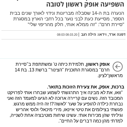
השפיעה אופק ראשון לטובה
הנערה בת ה-14 שסבלה מבריונות ונידוי לאורך שנים בבית
הספר, מסייעת כעת לבני נוער בכל רחבי הארץ במסגרת
"סיירת חרם": "זה ממלא אותי, חלק מהריפוי שלי"
|
דפנה ארד, וידאו: הילה רגב
08.03.20 08:03
אופק ראשון
, תלמידת כיתה ט' ומשתתפת ב"סיירת
חרם" במסגרת התוכנית "הצינור" ברשת 13. בת 14
מראשון־לציון.
ברכות, אופק, את צעירת הזוכות בתואר.
"וואו, את לא מבינה איך התרגשתי לשמוע שבחרו אותי לפרויקט
המכובד הזה. נשים עם קריירה ארוכה לא הגיעו למעמד הזה ואני
נבחרת כילדה להופיע על שער 'לאשה'?! זה היה ממש מרגש.
פגשתי בצילומים את טיטי איינאו, מירי מיכאלי ולוסי אהריש
וגיליתי שהן מכירות אותי. עשינו שיחות מוטיבציה אחת לשנייה,
למדתי מהן כמה דברים על החיים".