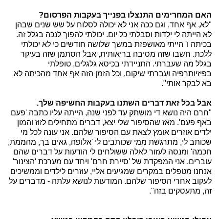
האם המחרימים התנצלו בפנייך בעקבות הפרסום?
"לא, אף אחד, וגם ככה אני לא יכולה לסלוח על שש שנים שבהן
לא הייתה לי ילדות וסבלתי כל יום. יכולתי להפוך לנכה בגלל זה.
בכיתה ו' הייתי מאושפזת במשך שלושה חודשים כי לא יכולתי
ללכת. חשבו שזה מסיבה בריאותית, אבל הסתמן שזה בעיקר
בגלל מה שעברתי. התניידתי בכיסא גלגלים, טופלתי
בפיזיותרפיה ועברתי שיקום, וכל הזמן הזה אף אחד מהכיתה לא
בא לבקר אותי".
אבל בכל זאת דברים השתנו בעקבות החשיפה שלך.
"חרם היה נושא די מושתק עד לפני שנה, הייתה עליו כתבה 'פעם
באף פעם'. מאז שהסיפור שלי יצא, דברים מתחילים לזוז והמון
ילדים אוזרים אומץ לצאת עם הסיפור שלהם. אני עונה לכל מי
שכותב לי, מתרגשת ממי שכותבים לי 'אלופה, גאים בך, מהממת,
חכמה' ומנסה לעזור לאלה ששולחים לי הודעות על דברים שהם
עוברים. אני המפקדת של 'סיירת חרם' ויחד עם מערכת 'הצינור'
אנחנו מטפלים במקרים שמגיעים אליי, עוזרים לילדים וממשיכים
לעקוב אחרי הסיפור שלהם. המודעות לנושא עלתה - מדברים על
זה, מתעסקים בזה".