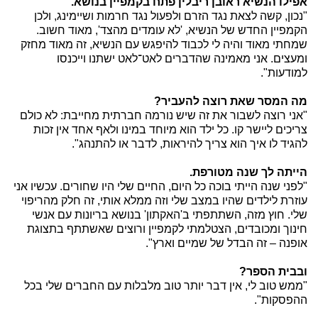
אפילו הנשיא ראובן ריבלין פתח בקמפיין בנושא.
"נכון, קשה לצאת נגד הזרם ולפעול נגד חרמות ושיימינג, ולכן
הקמפיין החדש של הנשיא, 'לא עומדים מהצד', מאוד חשוב.
שמחתי מאוד והיה לי לכבוד להיפגש עם הנשיא, זה מאוד מחזק
ומעצים. אני מאמינה שהדברים לאט־לאט ישתנו וייכנסו
למודעות".
מה המסר שאת רוצה להעביר?
"אני רוצה לשבור את זה שיש נורמה חברתית מחייבת: לא כולם
צריכים ליישר קו. כל ילד הוא מיוחד במינו ולאף אחד אין זכות
להגיד לו איך הוא צריך להיראות, לדבר או להתנהג".
הייתה לך שנה מטורפת.
"לפני שנה הייתי בוכה כל היום, החיים שלי היו שחורים. עכשיו אני
עוזרת לילדים שהיו במצב שלי וזה ממלא אותי, זה חלק מהריפוי
שלי. חוץ מזה, השתתפתי ב'האקתון' בנושא בריונות עם אנשי
חינוך ומכובדים, הצטלמתי לקמפיין ורוצים שאשתתף בתצוגת
אופנה – זה הבדל של שמיים וארץ".
ובבית הספר?
"ממש טוב לי, אין דבר יותר טוב מלבלות עם החברים שלי בכל
ההפסקות".