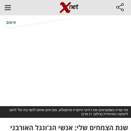
עיצוב
מה קורה כשמוציאים את רהיטי היוקרה מהקטלוג, ומביאים אותם לחוף בת ים? לחצו
להפקה המיוחדת (צילום: דן פרץ)
שנת הצמחים שלי: אנשי הג'ונגל האורבני