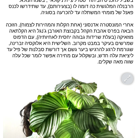
בשביל להכניס הביתה "סטרליציית ניקולאי", בשמו המלא.
הרבנלה המלגשית כה דומה לו (בצעירותם), עד שתידרשו לכנס
פאנל של מומחי המשתלה עד להכרעה בסוגיה.
אחרי המונסטרה אדנסוני (אחת הקלות והמהירות לצמוח), הזוכה
הבאה בפרס אהבת הקהל בקבוצת האורבן ג'נגל היא הקלתאה
מוזאיקה (בעלת שרידות גבוהה יחסית לאחיותיה), עם הדפוס
שמרשים בעיקר במבט מקרוב. השלישית היא אלוקסיה זברינה,
שגורמת לרגע להרגיש ביער גשם אך דורשת סבלנות של פיל עד
ליציאת עלה חדש, ובשקלול עם מחירה אפשר לומר שכל עלה
שווה מאה שקלים.