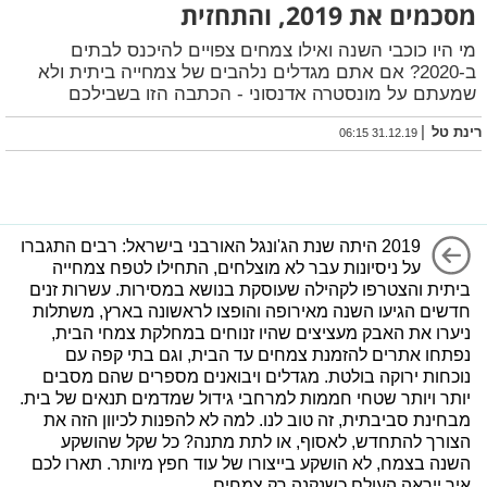
מסכמים את 2019, והתחזית
מי היו כוכבי השנה ואילו צמחים צפויים להיכנס לבתים
ב-2020? אם אתם מגדלים נלהבים של צמחייה ביתית ולא
שמעתם על מונסטרה אדנסוני - הכתבה הזו בשבילכם
|
רינת טל
31.12.19 06:15
2019 היתה שנת הג'ונגל האורבני בישראל: רבים התגברו
על ניסיונות עבר לא מוצלחים, התחילו לטפח צמחייה
ביתית והצטרפו לקהילה שעוסקת בנושא במסירות. עשרות זנים
חדשים הגיעו השנה מאירופה והופצו לראשונה בארץ, משתלות
ניערו את האבק מעציצים שהיו זנוחים במחלקת צמחי הבית,
נפתחו אתרים להזמנת צמחים עד הבית, וגם בתי קפה עם
נוכחות ירוקה בולטת. מגדלים ויבואנים מספרים שהם מסבים
יותר ויותר שטחי חממות למרחבי גידול שמדמים תנאים של בית.
מבחינת סביבתית, זה טוב לנו. למה לא להפנות לכיוון הזה את
הצורך להתחדש, לאסוף, או לתת מתנה? כל שקל שהושקע
השנה בצמח, לא הושקע בייצורו של עוד חפץ מיותר. תארו לכם
איך ייראה העולם כשנקנה רק צמחים.