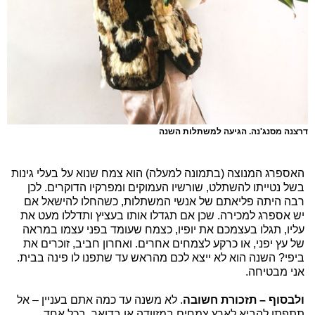
דרצנה מסנג'נה. הגיעה למשתלות השנה
האספרג המנוצה (בתמונה למעלה) הוא צמח שנוא על בעלי גינות
בשל נטייתו להשתלט, שורשיו העמוקים ומפרקיו הדוקרים. לכן
רבה היתה פליאתם של אנשי המשתלות, כשהחלו להישאל אם
יש אספרג למכירה. שכן אם תגדלו אותו בעציץ ותדללו מעט את
עליו, תגלו בעצמכם את יופיו, כצמח שעומד בפני עצמו במראה
של עץ יפני, או כרקע לצמחים אחרים. ואחרון חביב, זוכרים את
ביפי? השנה הוא לא ייצא לכם מהראש עד שתפנו לו פינה בבית.
אני מבטיחה.
ולבסוף – תזכורת חשובה
. לא משנה עד כמה אתם בעניין – אל
תתפתו להביא לארץ צמחים במזוודה או בדואר. בכל אחד