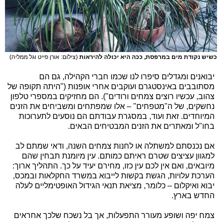
כשיש נקודת מים במרפסת, ככה היא יכולה להיראות
(צילום: אורן פייט וגל ממליה)
יבואנים ומגדלים סיפרו לנו שכמו חברי הקהילה, גם הם
מסתובבים באינסטגרם ועוקבים אחרי אופנות ("היתה תקופה של
צהוב, עכשיו רוצים צמחים ורודים"). הם מחזיקים במספרי טלפון
נחשקים, של ה"מטפחים" – אלו שמפתחים ומשביחים את הזנים
המיוחדים. זאת ועוד, במסגרת עבודתם הם נוסעים לתערוכות
בחו"ל ומאתרים את הזנים המבטיחים הבאים.
אם נכנסתם למשתלה או לחנות צמחים השנה, ודאי שמתם לב
למגוון עציצים שטרם ראיתם כמותם. עין מיומנת תבחין שהם
מיובאים, ואם אין לכם עין כזו, מחירם יעיד על כך. התהליך ארוך:
הערכת עלויות, הגשת בקשות לייבוא במשרד החקלאות ובמכס,
יבוא ואיקלום – כלומר, מציאת תנאי הגידול האופטימליים לעלה
החדש בארץ.
צמח יפה ושופע מעורר התפעלות, אך בל נשכח שלכך אחראים