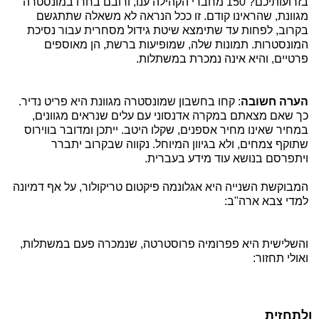
בזרועותיכם? 150 מחברי הקהילה ענו, ורובם בחרו במונסטרה
מגוונת, שהראינו קודם. זו ככל הנראה לא משאלה שתתגשם
בקרוב, לפחות עד שתימצא שיטת גידול מסחרית עבור נסיכת
המונסטרות. תמונות שלה, שמופיעות ברשת, הן מאוספים
פרטיים, והיא אינה נמכרת במשתלות.
הערה חשובה
: קחו בחשבון שמונסטרה מגוונת היא פריט נדיר.
כך שאם מצאתם במקרה אדנסוני עם עלים שנראים מגוונים,
במחיר שאינו מחיר אספנים, שקלו היטב. ייתכן ומדובר בווירוס
שתוקף צמחים, ולא בגיוון המיוחל. נקווה שבקרוב יתברר
ויתפרסם בנושא עוד מידע בעברית.
המבוקשת השנייה היא אגלונמה פיקטום טריקולור, על אף דמיונה
למדי צבא ארה"ב:
והשלישית היא פפרומיה פרוסטרטה, שנמכרה פעם במשתלות,
ואולי תחזור:
ולתחזית