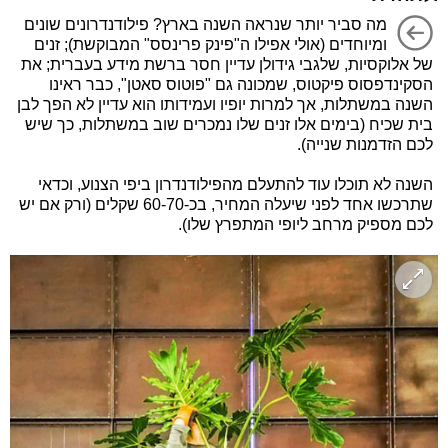
מה סביר יותר שנראה השנה בארץ? פילודנדרונים שונים
ומיוחדים (אולי אפילו ה"פינק פרינסס" המבוקשת); זנים
של אלוקסיות, שלגבי גידולן עדיין חסר ברשת מידע בעברית; את
הסקינדפסוס פיקטוס, שמכונה גם "פוטוס סאטן", כבר ראינו
השנה במשתלות, אך למרות יופיו ועמידותו הוא עדיין לא הפך לבן
בית שכיח (בימים אלו זנים שלו נמכרים שוב במשתלות, כך שיש
לכם הזדמנות שנייה).
השנה לא תוכלו עוד להתעלם מהפילודנדרון ביפי הצנוע, וכדאי
שתרכשו אחד לפני שיעלה המחיר, בכ-60-70 שקלים (ורק אם יש
לכם מספיק מרחב ליופי המתפרץ שלו).