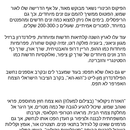
הפיקוס הכינורי נשאר מבוקש מאוד, על אף הדרישה שלו לאור
שמש, הפוטוס ממשיך להמם עם זנים מיוחדים, וכך גם
הריפסליס. בימים אלו ניתן למצוא כמה זנים חדשים ומהפנטים
במיוחד, למכורים אמיתיים, שעולים כ-200-300 שקלים.
עוד עלו לארץ השנה קלתיאות חדשות ומיוחדות, פילודנדרון ברזיל
מגוון וניאוני, ביגוניה פולקה דוט, זמיה קוקוס שחורה, פפרומיות
מיוחדות כמו ההופ, הריין דרופ והאבטיחית, שרך אורן, שרך כף
הדב וזנים מיוחדים של שרך קן ציפור, ואלוקסיות חדשות כמו
הסטינגריי והזברינה.
יש גם כאלו שלא תפסו: בעוד שמעבר לים ובקרב אספנים נחשב
הפילודנדרון מון-לייט כ"הוא-הא", בקרב הציבור הישראלי הצמח
האפרפר לא תפס.
"האזרח ניקולאי'' (בצילום למעלה) הוא צמח חוץ מחוספס, פראי
ואוהב שמש, שיכול להגיע לגובה של כמה מטרים, אך היגר אל
מחלקת צמחי הבית. מראהו הטרופי הקלאסי, וקרבתו
המשפחתית לבננה ולציפור גן העדן הפכו אותו לנחשק, אך גם
מרמזים שאינו קל לגידול בתנאי פנים. תצטרכו אור, אומץ וקלילות