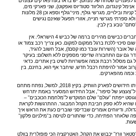
ו לפעמיים שטחה של מנהטן. יש בו ארבעה פארקים עצומים
 אנימל קינגדום, הוליווד סטודיוס ואפקוט), שני פארקי מים,
מתחם גדול של קניות ובילויים, מגרשי גולף, מיני־גולף וספא וכן 28 מלונות
ולא ספרתי מגרשי חנייה, אזורי תפעול שאינם נגישים
תם" טבע בין לבין.
בין האתרים מחברים כבישים מהירים ברמה של כביש 4 הישראלי. אין
 שום סיכוי ללכת ברגל ממקום למקום. כאן צריך רכב צמוד או
של אובר (השירות עובד כמו קסם!), אבל חשוב להגיד,
 גם עם התחבורה שדיסני מספקים ללא תשלום: בעיקר
ל גם מסלול רכבת וכמה אפשרויות לשיט בין אתרים. כדאי
רוב אמור להיפתח רכבל חדש, שיחבר אף הוא, בחינם, בין
 וכמה מהפארקים.
כל קיץ מביא איתו חידושים לפארק הוותיק. בקיץ 2018, למשל, נפתח מתחם
"צעצוע של סיפור", אבל החידוש המסעיר באמת יתרחש
גוסט ייפתח "עולם" שלם המוקדש ל"מלחמת הכוכבים" –
שהיא ללא ספק חביבת הקהל המבוגר. ההתרגשות לקראת
ולה, ודיווחים אומרים שבדיסני שוברים כעת את הראש איך
ה שלאחר הפתיחה, כדי שהתורים לטיסה ב"מילניום פלקון"
סטאר וורז" יכבוש את הקהל, האטרקציה הכי פופולרית בוולט