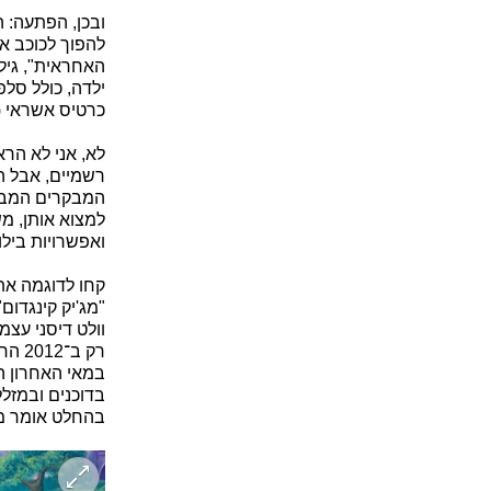
ובכן, הפתעה: 
להפוך לכוכב א
האחראית", גילי
ילדה, כולל סלפ
כרטיס אשראי (קשת עם 
לא, אני לא הר
רשמיים, אבל 
המבקרים המבוג
למצוא אותן, משו
ואפשרויות בילו
קחו לדוגמה את
וולט דיסני עצ
רק ב
במאי האחרון ה
בדוכנים ובמזלל
בהחלט אומר מש