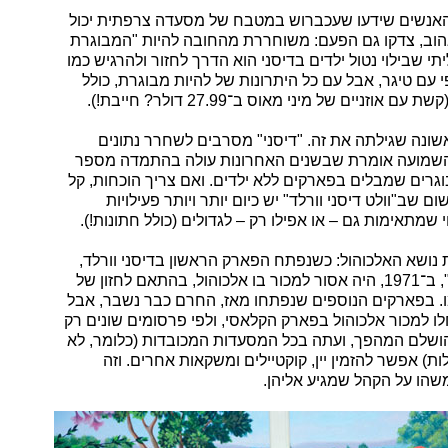
האנשים שידעו שעכברוש במטבח של מסעדה צרפתית יכול
הוב, צדקו גם הפעם: משוחררת מהחובה להיות "המבוגרת
תי שבילוי נטול ילדים בדיסני הוא הדרך לחזור ולהרגיש כמו
י עם טיגר, אבל עם כל היתרונות של להיות מבוגרת, כולל
אוזניים של מיני מאוס ב־27.99 דולר? חייבת!).
אשונה שגילתה את זה. "דיסני" מסרבים לשחרר נתונים
השמועה אומרת שבשנים האחרונות עולה בהתמדה מספר
רים שמבלים בפארקים ללא ילדים. ואם צריך הוכחות, קל
ם שב"וולט דיסני וורלד" יש כיום יותר ויותר פעילויות
י שמתאימות גם – או אפילו רק – לגדולים (כולל חתונות!).
 נושא האלכוהול: כשנפתח הפארק הראשון בדיסני וורלד,
"מג'יק קינגדום", ב־1971, היה אסור למכור בו אלכוהול, בהתאם לחזון של
מו. בפארקים הנוספים שנפתחו מאז, החרם כבר נשבר, אבל
־2012 החלו למכור אלכוהול בפארק הקלאסי, ולפי פרסומים שונים רק
ושלם המהפך, ועתה בכל המסעדות המכובדות (כלומר, לא
ות) אפשר להזמין יין, קוקטיילים ומשקאות אחרים. וזה
הו על הקהל שמגיע אליהן.