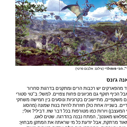
. הכי פופולרי
(צילום: אלבום פרטי)
נה ג'ונס
 מהפארקים יש רכבות הרים ומתקנים בדרגות סחרור
בל הכיף תוקף גם מכיוונים פחות צפויים. למשל: ב"טוי סטורי
ם משקפיים, מתיישבים בקרוניות ונוסעים בין חמישה משחקי
ים. בשנייה אחת כולן חוזרות להיות בנות שמונה (מהסוג
מעצבן) ויורות כמו מטורפות בכל דבר שזז. דבילי? אולי;
ספלאש מאונטן", המתח נבנה בהדרגה. שטים לאט,
וד מרתקת, אבל יודעת כל מי שראתה את המתקן מבחוץ: