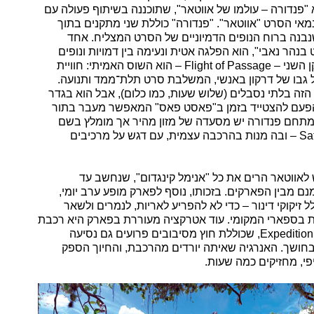
א "פנדורה – עולמו של אווטאר", שתוכננה בשיתוף פעולה עם
במאי הסרט "אווטאר". "פנדורה" כוללת שני מתקנים בתוך
נבנה ברוח הנופים הדמיוניים של הסרט המצליח. אחד
בנהר נאבי", הוא הפלגה אטית ונעימה בין דמויות ונופים
מהסרט. המתקן השני – Flight of Passage – הוא השוס האמיתי: חוויית
 גבו של דרקון באנשי, המשלבת סרט תלת־ממד ותנועה.
הזה בלתי נסבלים (שלוש שעות, כמו כלום), אבל הוא בגדר
הפעם להצטייד בזמן ב"פאסט פאס" המאפשר מעבר בתור
מתחם פנדורה יש מסעדה של מזון מהיר אך מומלץ בשם
Satuli's Canteen – ובה מנות בהרכבה עצמית, עם דגש על מרכיבים
לאווטאר הרים את כל "אנימל קינגדום", שנחשב עד
ם מבין הפארקים. בזכותו, נוסף לפארק מופע ערב יומי,
לל זיקוקי דינור – כדי לא להפריע לאריות, לנמרים ולשאר
 בספארי המקומי. עוד אטרקציה מעוררת בפארק היא רכבת
ההרים Expedition Everst, שכוללת חוץ מסיבובים פרועים גם נסיעה
חושך. האנרגיה שאיתה יורדים מהרכבת, והחיוך הספק
פי, מחזיקים כמה שעות.