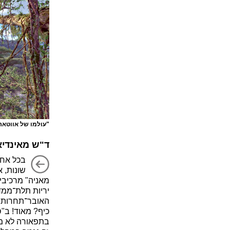
"עולמו של אווטאר"
ד"ש מאינדיא
בכל אחד
שונות, א
מאניה" מרכיבי
יריות תלת־ממדי
האובר־תחרותי ה
כיף? מאוד! ב"
בתפאורה לא מא