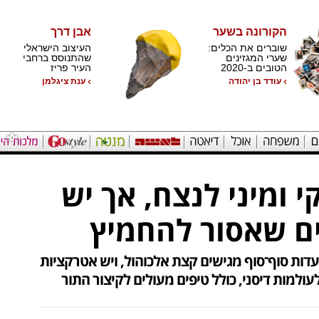
הקורונה בשער
אבן דרך
שוברים את הכלים:
העיצוב הישראלי
שערי המגזינים
שהתנוסס ברחבי
הטובים ב-2020
העיר פריז
עודד בן יהודה
ענת ציגלמן
קי ומיני לנצח, אך יש
ים שאסור להחמיץ
עדות סוף־סוף מגישים קצת אלכוהול, ויש אטרקציות
ולמות דיסני, כולל טיפים מעולים לקיצור התור