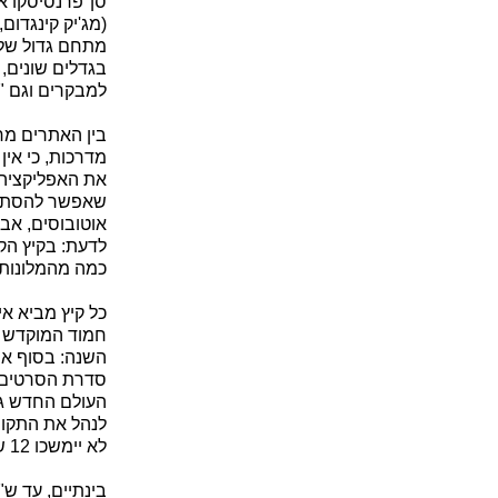
סן־פרנסיסקו א
(מג'יק קינגדום,
בגדלים שונים, 
למבקרים וגם "ס
מדרכות, כי אין
את האפליקציה 
שאפשר להסתדר
אוטובוסים, אב
לדעת: בקיץ הק
כמה מהמלונות
חמוד המוקדש ל
השנה: בסוף או
סדרת הסרטים 
העולם החדש גד
לנהל את התקופ
לא יימשכו 12 שעות.
בינתיים, עד ש"