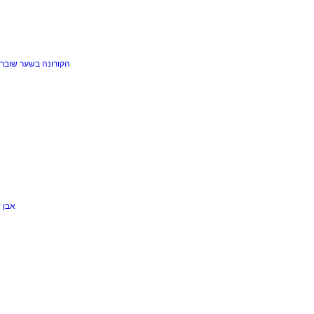
הקורונה בשער
שוברי
אבן 