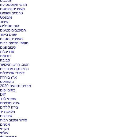
הכוכבים
מדעי הקוסמטיקה
מעצבים ומותגים
טרנדים ושופינג
Gostyle
עיצוב
הום סטיילינג
המעצבים מציגים
שווים ביקור
מעצבים מטבח
סומפי חכמים בבית
עיצוב פנים
אדריכלות
חדשות
סביבה
הטוב, הרע והמכוער
בתי כנסת מרהיבים
לימודי אדריכלות
ארץ בוחרת
באוהאוס
מבנים נטושים 2020
בתים יפים
DIY
עשיתי לבד
גינה ומרפסת
יצירה לילדים
מלאכת יד
שיפוצים
סידור ועיצוב הבית
אנשים
מקומי
עולמי