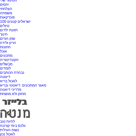
הסיפור שלי
יחסים
הצלחתי
משפחה
פונדקאות
100 ישראלים קטנים
טיולים
תזונת ילדים
חינוך
שוק הורים
הריון ולידה
חתונות
אוכל
מתכונים
הקונדיטוריה
מבשלים
לומדים
נבחרת הכותבים
דיאטה
לאכול בריא
מאגר המתכונים: דיאטטי ובריא
מדריכי דיאטה
מתוק ולא מושחת
לחיות טוב
וולנס בימי קורונה
נשות העילית
לאכול נכון