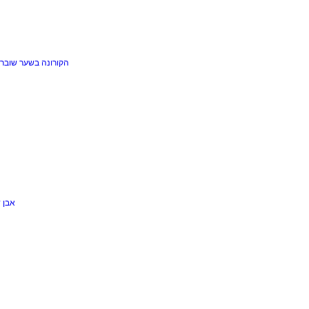
הקורונה בשער
שוברי
אבן 