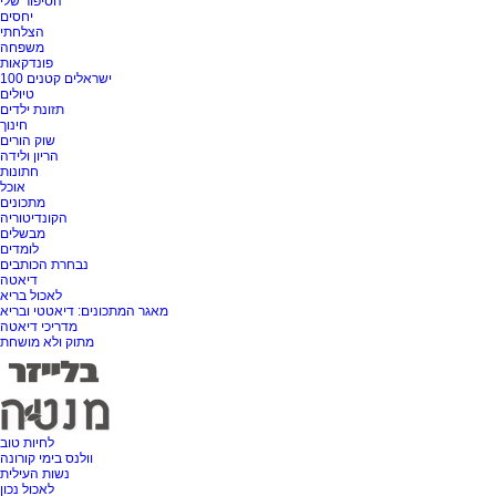
הסיפור שלי
יחסים
הצלחתי
משפחה
פונדקאות
100 ישראלים קטנים
טיולים
תזונת ילדים
חינוך
שוק הורים
הריון ולידה
חתונות
אוכל
מתכונים
הקונדיטוריה
מבשלים
לומדים
נבחרת הכותבים
דיאטה
לאכול בריא
מאגר המתכונים: דיאטטי ובריא
מדריכי דיאטה
מתוק ולא מושחת
לחיות טוב
וולנס בימי קורונה
נשות העילית
לאכול נכון