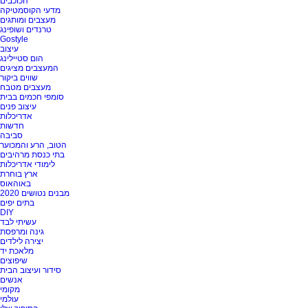
הכוכבים
מדעי הקוסמטיקה
מעצבים ומותגים
טרנדים ושופינג
Gostyle
עיצוב
הום סטיילינג
המעצבים מציגים
שווים ביקור
מעצבים מטבח
סומפי חכמים בבית
עיצוב פנים
אדריכלות
חדשות
סביבה
הטוב, הרע והמכוער
בתי כנסת מרהיבים
לימודי אדריכלות
ארץ בוחרת
באוהאוס
מבנים נטושים 2020
בתים יפים
DIY
עשיתי לבד
גינה ומרפסת
יצירה לילדים
מלאכת יד
שיפוצים
סידור ועיצוב הבית
אנשים
מקומי
עולמי