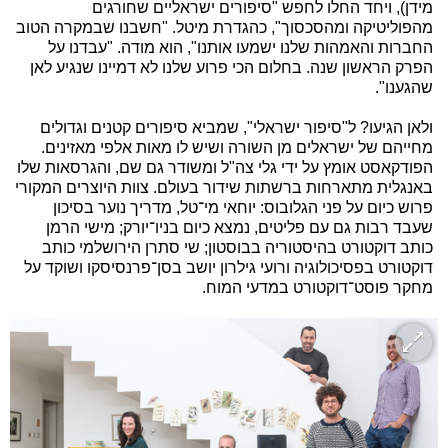
מידן), ויחד החלו לחפש "סיפורים ישראליים שחורגים
מהפוליטיקה ומהסכסוך", כהגדרת מיטל. "חשבנו שבמקרה הטוב
החברות והאמהות שלנו ישמעו אותנו", הוא מודה. "עבדנו על
הפרק הראשון שנה. בחלום הכי פרוע שלנו לא דמיינו שנגיע לאן
שהגענו".
ולאן הגיעו? ל"סיפור ישראלי", שמביא סיפורים קטנים וגדולים
מחייהם של ישראלים מן השורה ושיש לו מאות אלפי מאזינים.
הפודקאסט אומץ על ידי גלי צה"ל ומשודר גם שם, והגרסאות שלו
באנגלית מתארחות ברשתות שידור בעולם. צוות היוצרים המקורי
פרוש כיום על פני הגלובוס: יוחאי מי־טל, מדריך נוער בסיכון
שעבד רבות גם עם פליטים, נמצא כיום בניו־יורק; מישי הרמן
כותב דוקטורט בהיסטוריה בבוסטון; שי סתרן הירושלמי כותב
דוקטורט בפסיכולוגיה ורועי גילרון יושב בסן־פרנסיסקו ושוקד על
מחקר פוסט־דוקטורט במדעי המוח.