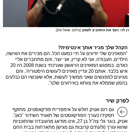
רן לוי. הפך את התחביב לעסק
(צילום: שאול גולן)
הקהל שלך מכיר אותך אינטימית?
"המאזינים שלי יודעים על חיי כמעט הכל. הם מכירים את האישה,
הילדים, העבודה. אני לא קריין, אני יוצר, והם מתחברים אליי
כאדם. במפגש המאזינים הראשון שערכתי בשנת 2008 היו 20
איש בלבד. אותם 20 עדיין מאזינים ל'עושים היסטוריה', והם
מגיעים למפגשים שאני ממשיך לעשות, אלא שעכשיו הם נבלעים
בהמון שממלא את צוותא באירועים שלנו".
לפרק שיר
גם רום אטיק חולש על אימפריית פודקאסטים, מתוקף
תפקידו כעורך הפודקאסטים של תאגיד השידור "כאן".
אטיק, בוגר גלי צה"ל בן 27, אינו מודאג מהעובדה שהתוכניות
שהוא עורך (ולעתים קרובות גם מגיש) מתארחות בבית החם