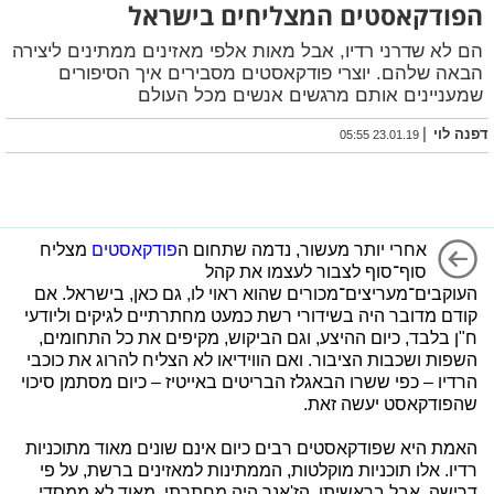
הפודקאסטים המצליחים בישראל
הם לא שדרני רדיו, אבל מאות אלפי מאזינים ממתינים ליצירה
הבאה שלהם. יוצרי פודקאסטים מסבירים איך הסיפורים
שמעניינים אותם מרגשים אנשים מכל העולם
|
דפנה לוי
23.01.19 05:55
אחרי יותר מעשור, נדמה שתחום ה
פודקאסטים
מצליח
סוף־סוף לצבור לעצמו את קהל
העוקבים־מעריצים־מכורים שהוא ראוי לו, גם כאן, בישראל. אם
קודם מדובר היה בשידורי רשת כמעט מחתרתיים לגיקים וליודעי
ח"ן בלבד, כיום ההיצע, וגם הביקוש, מקיפים את כל התחומים,
השפות ושכבות הציבור. ואם הווידיאו לא הצליח להרוג את כוכבי
הרדיו – כפי ששרו הבאגלז הבריטים באייטיז – כיום מסתמן סיכוי
שהפודקאסט יעשה זאת.
האמת היא שפודקאסטים רבים כיום אינם שונים מאוד מתוכניות
רדיו. אלו תוכניות מוקלטות, הממתינות למאזינים ברשת, על פי
דרישה. אבל בראשיתו, הז'אנר היה מחתרתי, מאוד לא ממסדי,