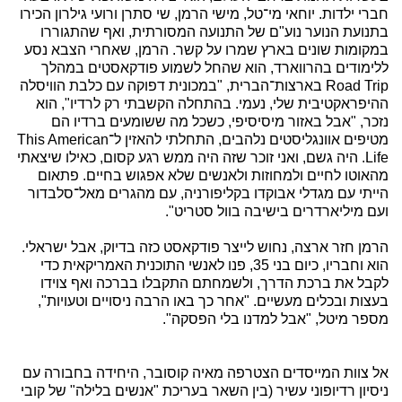
חברי ילדות. יוחאי מי־טל, מישי הרמן, שי סתרן ורועי גילרון הכירו
בתנועת הנוער נוע"ם של התנועה המסורתית, ואף שהתגוררו
במקומות שונים בארץ שמרו על קשר. הרמן, שאחרי הצבא נסע
ללימודים בהרווארד, הוא שהחל לשמוע פודקאסטים במהלך
Road Trip בארצות־הברית, "במכונית דפוקה עם כלבת הוויסלה
ההיפראקטיבית שלי, נעמי. בהתחלה הקשבתי רק לרדיו", הוא
נזכר, "אבל באזור מיסיסיפי, כשכל מה ששומעים ברדיו הם
מטיפים אוונגליסטים נלהבים, התחלתי להאזין ל־This American
Life. היה גשם, ואני זוכר שזה היה ממש רגע קסום, כאילו שיצאתי
מהאוטו לחיים ולמחוזות ולאנשים שלא אפגוש בחיים. פתאום
הייתי עם מגדלי אבוקדו בקליפורניה, עם מהגרים מאל־סלבדור
ועם מיליארדרים בישיבה בוול סטריט".
הרמן חזר ארצה, נחוש לייצר פודקאסט כזה בדיוק, אבל ישראלי.
הוא וחבריו, כיום בני 35, פנו לאנשי התוכנית האמריקאית כדי
לקבל את ברכת הדרך, ולשמחתם התקבלו בברכה ואף צוידו
בעצות ובכלים מעשיים. "אחר כך באו הרבה ניסויים וטעויות",
מספר מיטל, "אבל למדנו בלי הפסקה".
אל צוות המייסדים הצטרפה מאיה קוסובר, היחידה בחבורה עם
ניסיון רדיופוני עשיר (בין השאר בעריכת "אנשים בלילה" של קובי