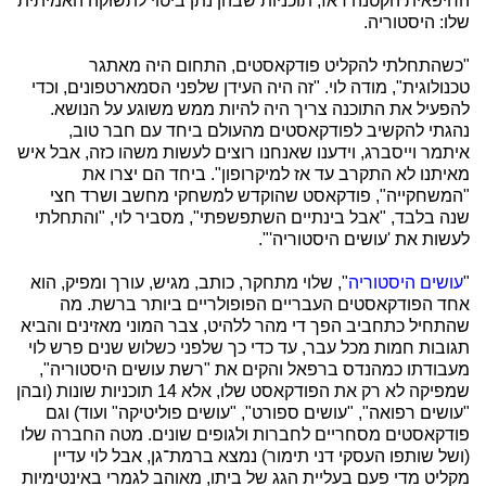
החיפאית הקטנה דאז, תוכניות שבהן נתן ביטוי לתשוקה האמיתית
שלו: היסטוריה.
"כשהתחלתי להקליט פודקאסטים, התחום היה מאתגר
טכנולוגית", מודה לוי. "זה היה העידן שלפני הסמארטפונים, וכדי
להפעיל את התוכנה צריך היה להיות ממש משוגע על הנושא.
נהגתי להקשיב לפודקאסטים מהעולם ביחד עם חבר טוב,
איתמר וייסברג, וידענו שאנחנו רוצים לעשות משהו כזה, אבל איש
מאיתנו לא התקרב עד אז למיקרופון". ביחד הם יצרו את
"המשחקייה", פודקאסט שהוקדש למשחקי מחשב ושרד חצי
שנה בלבד, "אבל בינתיים השתפשפתי", מסביר לוי, "והתחלתי
לעשות את 'עושים היסטוריה'".
"
עושים היסטוריה
", שלוי מתחקר, כותב, מגיש, עורך ומפיק, הוא
אחד הפודקאסטים העבריים הפופולריים ביותר ברשת. מה
שהתחיל כתחביב הפך די מהר ללהיט, צבר המוני מאזינים והביא
תגובות חמות מכל עבר, עד כדי כך שלפני כשלוש שנים פרש לוי
מעבודתו כמהנדס ברפאל והקים את "רשת עושים היסטוריה",
שמפיקה לא רק את הפודקאסט שלו, אלא 14 תוכניות שונות (ובהן
"עושים רפואה", "עושים ספורט", "עושים פוליטיקה" ועוד) וגם
פודקאסטים מסחריים לחברות ולגופים שונים. מטה החברה שלו
(ושל שותפו העסקי דני תימור) נמצא ברמת־גן, אבל לוי עדיין
מקליט מדי פעם בעליית הגג של ביתו, מאוהב לגמרי באינטימיות