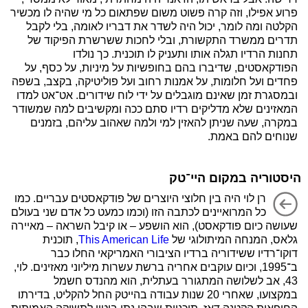
פרוע אפילו, וזה קרה פשוט משום שפתאום כל מי שהיה לו מכשיר
הקלטה ומה לומר, יכול היה לשדר את דבריו לאומה, בלי לקבל
תדרים ממשרד התקשורת, ובלי לחכות ששרשרת הפיקוד של
תחנות הרדיו תגלה אותו ותעניק לו תוכנית. כך נולדו
הפודקאסטים, שדיברו בהם בחופשיות על מיניות, על כסף, על
פחדים ועל חלומות, על אמנות רחוב ועל פוליטיקה, בקצב, בשפה
ובמסגרת זמן שאינם מוגבלים על ידי לוח שידורים. אט־אט למדו
המאזינים שלא מדליקים רדיו סתם ככה ומקשיבים למה שמשודר
במקרה, שעה שניתן להאזין למי ולמה שאהוב עליהם, בזמנים
שנוחים להם באמת.
היסטוריה במקום היי־טק
רן לוי היה בין חלוצי היוצרים של פודקאסטים עבריים. כמו
כל המרואיינים לכתבה הזו (וכמו כמעט כל אדם שני בעולם
שעושה כיום פודקאסט), הוא הושפע – או קיבל השראה – מאיירה
גלאס, המנחה המיתולוגי של
This American Life
, תוכנית
דוקו־רדיו ששידוריה ברדיו הציבורי האמריקאי החלו כבר
ב־1995, וכיום עוקבים אחריה ברשת עשרות מיליוני מאזינים. לוי,
43, אב לשלושה המתגורר בעתלית, הוא מהנדס חשמל
במקצועו, שאחרי 20 שנות עבודה בהייטק החל להקליט, בדירתו