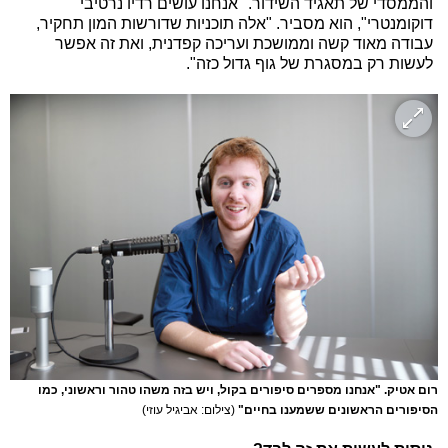
והממסדי של תאגיד השידור. "אנחנו עושים רדיו נרטיבי
דוקומנטרי", הוא מסביר. "אלה תוכניות שדורשות המון תחקיר,
עבודה מאוד קשה וממושכת ועריכה קפדנית, ואת זה אפשר
לעשות רק במסגרת של גוף גדול כזה".
רום אטיק. "אנחנו מספרים סיפורים בקול, ויש בזה משהו טהור וראשוני, כמו
הסיפורים הראשונים ששמענו בחיים"
(צילום: אביגיל עוזי)