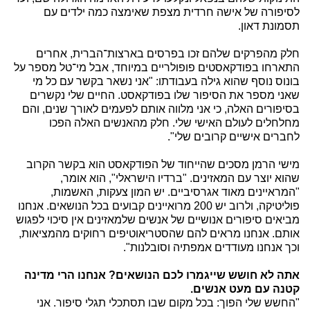
לסיפורה של אישה חרדית מצפת שאימצה כמה ילדים עם
תסמונת דאון.
חלק מהפרקים שלהם זכו בפרסים בארצות־הברית, אחרים
התארחו בפודקאסטים פופולריים במיוחד, אבל מי־טל מספר על
בונוס נוסף שהוא גילה בעבודתו: "אני נשאר בקשר עם כל מי
שאני מספר את הסיפור שלו בפודקאסט. החיים שלי נקשרים
בסיפורים האלה, כי אני מלווה אותם לפעמים לאורך שנים, והם
מחלחלים לעולם האישי שלי. חלק מהאנשים האלה הפכו
לחברים אישיים קרובים שלי".
מישי הרמן מסכים שהייחוד של הפודקאסט הוא בקשר הקרוב
שהוא יוצר עם המאזינים. "ברדיו הישראלי", הוא אומר,
"המראיינים מאוד אגרסיביים. יש המון צעקות, האשמות,
פוליטיקה, ולרוב יש 200 מרואיינים קבועים בכל הנושאים. אנחנו
מביאים סיפורים אנושיים של אנשים שלמאזינים אין סיכוי לפגוש
אותם. אנחנו מראים להם שהסטריאוטיפים רחוקים מהמציאות,
וכך אנחנו מעודדים אמפתיה וסובלנות".
אתה לא חושש שייגמרו לכם הנושאים? אנחנו הרי מדינה
קטנה עם מעט אנשים.
"החשש שלי הפוך: בכל מקום שבו תסתכלי תגלי סיפור. אני