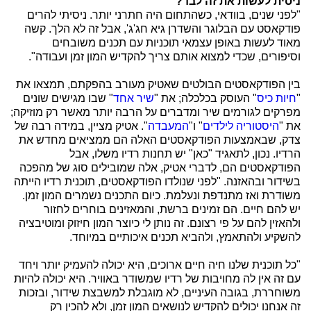
ניסית לעשות את זה לבד?
"לפני שנים, בוודאי, כשהתחום היה חתרני יותר. ניסיתי להרים
פודקאסט עם הבלוגר והשדרן גיא חג'ג', אבל זה לא הלך. קשה
מאוד לעשות באופן עצמאי תוכניות עם תכנים משובחים
וסיפורים, שכדי למצוא אותם צריך להקדיש המון זמן ועבודה".
בין הפודקאסטים הבולטים שאטיק מעורב בהפקתם, תמצאו את
"
חיות כיס
" העוסק בכלכלה; את "
שיר אחד
" שבו מגישים שונים
מפרקים לגורמים שיר ומדברים על הרבה יותר מאשר רק מוזיקה;
את "
היסטוריה לילדים
" ו"
המעבדה
". אטיק מציין, במידה רבה של
צדק, שבאמצעות הפודקאסטים האלה הם ממציאים מחדש את
הרדיו. נכון, לתאגיד "כאן" יש תחנות רדיו משלו, אבל
הפודקאסטים הם, לדברי אטיק, אלה שמובילים סוג של מהפכה
בשידור ובהאזנה. "לפני שנולדו הפודקאסטים, תוכנית רדיו הייתה
משודרת ואז מתנדפת ונעלמת. כיום התכנים נשמרים המון זמן.
יש להם חיים. הם זמינים ברשת, והמאזינים בוחרים לחזור
ולהאזין להם על פי רצונם. זה נותן לי כיוצר המון חיזוק ומוטיבציה
להשקיע ולהתאמץ, ולהביא תכנים איכותיים במיוחד.
"כל תוכנית שלנו חיה חיים ארוכים, היא יכולה להעמיק יותר ויחד
עם זה אין לה מחויבות של רדיו שמשודר באוויר. היא יכולה להיות
משוחררת, בגובה העיניים, לא מוגבלת למשבצת שידור, ובזכות
זה אנחנו יכולים להקדיש לנושאים המון זמן, ולא להכין רק