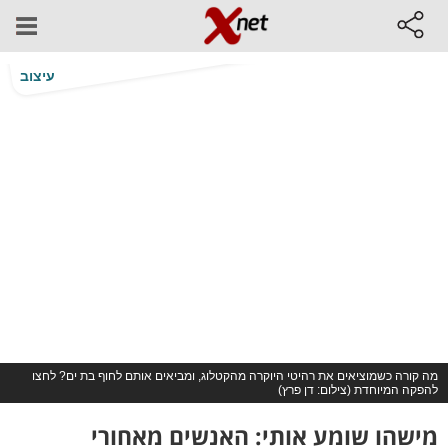
עיצוב
מה קורה כשמוציאים את רהיטי היוקרה מהקטלוג, ומביאים אותם לחוף בת ים? לחצו
להפקה המיוחדת (צילום: דן פרץ)
מישהו שומע אותי: האנשים מאחורי