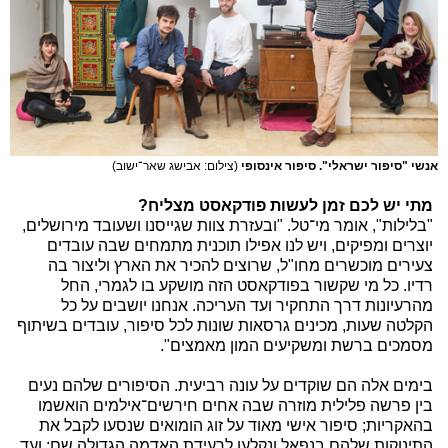
אנשי "סיפור ישראלי". סיפור אינסופי
(צילום: אבישג שאר־ישוב)
מתי יש לכם זמן לעשות פודקאסט מצליח?
"בלילות", אומר מי־טל. "ובעזרת צוות שגייסנו ושעובד מירושלים,
יוצרים ומפיקים, ויש לנו אפילו תוכנית מתמחים שבה עובדים
צעירים מוכשרים מחו"ל, שרוצים להכיר את הארץ וליצור בה
רדיו. כל מי שקשור בפודקאסט הזה מושקע בו לגמרי, החל
מהרעיונות דרך התחקיר ועד העריכה. אנחנו יושבים על כל
הקלטה שעות, מכינים גרסאות שונות לכל סיפור, עובדים בשיתוף
מסמכים ברשת ומשקיעים המון מאמצים".
בימים אלה הם שוקדים על עונה רביעית. הסיפורים שלהם נעים
בין פרשה פלילית מוזרה שבה אחים חירשים־אילמים הואשמו
בהאקריות; סיפור אישי מאוד על זוג הומואים שנסעו לקבל את
התינוקות שלהם בנפאל ונקלעו לרעידת האדמה הגדולה שם; ועד