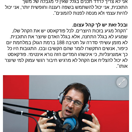
אני לא צריך לרדד תכנים בגלל שאין לי מגבלה של משך
התוכנית, אני יכול להשתמש בשפה רעננה וחופשית יותר, אני יכול
להיות עצמי ולא מנסה לפנות להמונים".
ובכל זאת יש לך קהל עצום.
"הקהל מגיע בזכות היוצרים. לכל פודקאסט יש את הקהל שלו,
שמגיע לא בגלל התחנה, אלא בגלל האדם שיוצר את התוכנית.
לא מזמן עשיתי סדרה על חטיבה 188 ברמת הגולן במלחמת יום
כיפור, אנשים התקשרו לומר שהם הקשיבו ובכו. התגובות היו כל
כך אמוציונליות, כי איכשהו המדיום הזה נורא אינטימי. פודקאסט
לא יכול להצליח אם הקהל לא מרגיש חיבור רגשי עמוק למי שיוצר
אותו".