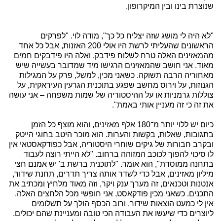
שנוצרת בינו ובין המיקרופון.
"לא היה לי מושג שזה יצליח כל כך", מודה לוי. "לפרקים
הראשונים שהעליתי לרשת היו אולי 200 האזנות, אבל כל אחד
מהמאזינים האלה טרח לשלוח פידבק, ואלה היו פידבקים חמים
מאוד. אני חושב שהמאזינים הרגישו מיד שמדובר בעשייה שיש
מאחוריה הרבה תשוקה. כשאני מכין, למשל, פרק על המגילות
הגנוזות, על וירוס מחשב שפגע בתוכנית הגרעין העיראקית, על
צוללות גרמניות או על ההיסטוריה של שמות משפחה – אני עושה
את זה כי זה מעניין אותי באמת".
כיום יש ללוי יותר מ־180 אלף מאזינים, והוא מוצף כל הזמן
בתגובות, שאלות, בקשות והערות. הוא מוכר היטב בחוגי הייטק
ובקרב חבורות של גיקים שוחרי היסטוריה, אבל כפודקאסטאי אין
לו סיכוי להפוך לכוכב המזוהה ברחוב. "לא הייתי רוצה לעבוד
בתחנה ממוסדת", הוא אומר. "לתוכנית ברשת ב' יש אמנם חצי
מיליון מאזינים, אבל כדי לשדר אותה צריך תדרים, תחנת שידור,
אנטנות וטכנאים, זה מערך ענק ויקר, וזה מאוד מלחיץ ומכתיב את
התכנים. כשאני מכין פודקאסט, אני חופשי מכל הלחצים האלה.
אין לי כמעט הוצאות שידור, ורוב הכסף הולך על תשלומים
ליוצרים כדי שיעשו את העבודה הכי טובה ומעניינת שהם יכולים.