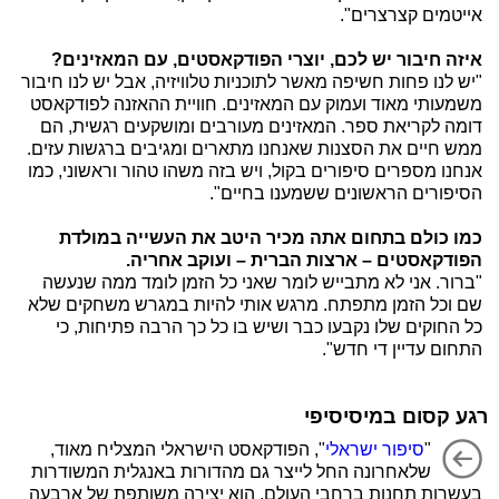
אייטמים קצרצרים".
איזה חיבור יש לכם, יוצרי הפודקאסטים, עם המאזינים?
"יש לנו פחות חשיפה מאשר לתוכניות טלוויזיה, אבל יש לנו חיבור
משמעותי מאוד ועמוק עם המאזינים. חוויית ההאזנה לפודקאסט
דומה לקריאת ספר. המאזינים מעורבים ומושקעים רגשית, הם
ממש חיים את הסצנות שאנחנו מתארים ומגיבים ברגשות עזים.
אנחנו מספרים סיפורים בקול, ויש בזה משהו טהור וראשוני, כמו
הסיפורים הראשונים ששמענו בחיים".
כמו כולם בתחום אתה מכיר היטב את העשייה במולדת
הפודקאסטים – ארצות הברית – ועוקב אחריה.
"ברור. אני לא מתבייש לומר שאני כל הזמן לומד ממה שנעשה
שם וכל הזמן מתפתח. מרגש אותי להיות במגרש משחקים שלא
כל החוקים שלו נקבעו כבר ושיש בו כל כך הרבה פתיחות, כי
התחום עדיין די חדש".
רגע קסום במיסיסיפי
"
סיפור ישראלי
", הפודקאסט הישראלי המצליח מאוד,
שלאחרונה החל לייצר גם מהדורות באנגלית המשודרות
בעשרות תחנות ברחבי העולם, הוא יצירה משותפת של ארבעה