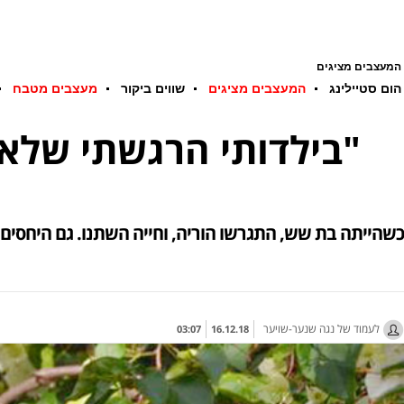
המעצבים מציגים
הום סטיילינג
המעצבים מציגים
שווים ביקור
מעצבים מטבח
"בילדותי הרגשתי שלא רואים אותי. בבגרותי רציתי לעזור לילדים רבים"
כשהייתה בת שש, התגרשו הוריה, וחייה השתנו. גם היחסים 
לעמוד של נגה שנער-שויער
03:07
16.12.18