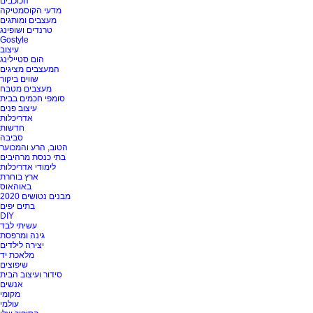
הכוכבים
מדעי הקוסמטיקה
מעצבים ומותגים
טרנדים ושופינג
Gostyle
עיצוב
הום סטיילינג
המעצבים מציגים
שווים ביקור
מעצבים מטבח
סומפי חכמים בבית
עיצוב פנים
אדריכלות
חדשות
סביבה
הטוב, הרע והמכוער
בתי כנסת מרהיבים
לימודי אדריכלות
ארץ בוחרת
באוהאוס
מבנים נטושים 2020
בתים יפים
DIY
עשיתי לבד
גינה ומרפסת
יצירה לילדים
מלאכת יד
שיפוצים
סידור ועיצוב הבית
אנשים
מקומי
עולמי