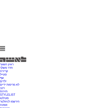
ראיון השער
חדר משלך
קריירה
סטייל
שף
ילדים
לא מרימות ידיים
רכב
תיירות
STYLELIST
סטילטו
הירשמו לניוזלטר
אופנה