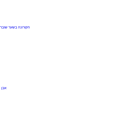
הקורונה בשער
שוברי
אבן 