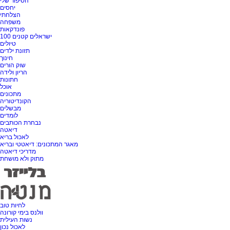
הסיפור שלי
יחסים
הצלחתי
משפחה
פונדקאות
100 ישראלים קטנים
טיולים
תזונת ילדים
חינוך
שוק הורים
הריון ולידה
חתונות
אוכל
מתכונים
הקונדיטוריה
מבשלים
לומדים
נבחרת הכותבים
דיאטה
לאכול בריא
מאגר המתכונים: דיאטטי ובריא
מדריכי דיאטה
מתוק ולא מושחת
לחיות טוב
וולנס בימי קורונה
נשות העילית
לאכול נכון