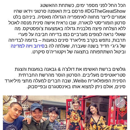
הכל החל לפני מספר ימים, כשתחת ההאשטג
DGTheGreatShow# פרסם בית האופנה סרטוני וידאו שהיו
אמורים לייצר מחווה לאימפריה הגדולה מאסיה. ביניהם בלט
סרטון הומוריסטי לכאורה, שבו נראית אישה סינית מנסה לאכול
ללא הצלחה פיצה מלבנית גדולה באמצעות צ'ופסטיקס. מה
שאולי נראה לצופים מערביים כמו בדיחה חביבה על פערי
תרבות, נתפש בקרב מיליארד סינים כגזענות – בדומה לבדיחה
של ג'יג'י חדיד בשנה שעברה, שעלתה לה ב
סירוב ויזה למדינה
וביטול השתתפותה בתצוגה של ויקטוריה'ס סיקרט.
גולשים ברשת האשימו את דולצ'ה & גבאנה בגזענות והצגת
סטריאוטיפים מעליבים. הסרטון הוסר מהרשת החברתית
הסינית הפופולארית Weibo, שבה חברים למעלה מחצי מיליארד
סינים, אולם ניתן למצוא אותו באינסטגרם ובפייסבוק.