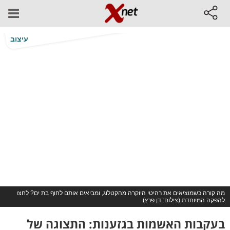
עיצוב
מה קורה כשמוציאים את רהיטי היוקרה מהקטלוג, ומביאים אותם לחוף בת ים? לחצו
להפקה המיוחדת (צילום: דן פרץ)
בעקבות האשמות בגזענות: התצוגה של