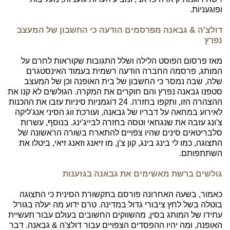
ופוגעניות.
דולצ'ה & גבאנה מפרסמים הודעה כי החשבון של המעצב
נפרץ
מאז פרסום הפוסט הלילה ושלל התגובות שקוראות לחרם על
המותג, פרסמה החברה הודעה רשמית בעמוד האינסטגרם
שלה, שבה נמסר כי החשבון של בית האופנה וכן של המעצב
סטפנו גבאנה נפרץ והם חוקרים את המקרה. הגולשים לא קנו את
ההצהרה הזו, ותקפו בחזרה. 24 דוגמניות סיניות עזבו את ההכנות
לאירוע במחאה על דבריו של גבאנה, ועורכת ווג הסיני אנג'ליקה
צ'ונג עזבה את שנגחאי וטסה בחזרה לבייג'ינג. בנוסף, עשרות
סלבריטאים סינים שהיו צפויים להתארח בשורה הראשונה של
התצוגה, כמו לי בינג בינג, קון צ'ן, מו זיאנג וזאנג זיאי, ביטלו את
השתתפותם.
גולשים ברשת מאשימים את גבאנה בגזענות
כאמור, בשעה האחרונה פורסם בתקשורת הסינית כי התצוגה
בוטלה בשל לחץ ציבורי גדול במדינה. טרם ידוע מה יעלה בגורל
עתידו של המותג בסין, מהשווקים החשובים בעולם עבור תעשיית
האופנה, ומה יהיו ההפסדים הצפויים עבור דולצ'ה & גבאנה. דבר