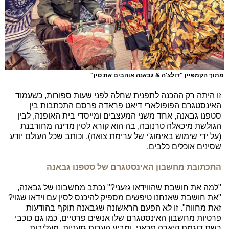
מתוך הקמפיין "דולצ'ה & גבאנה אוהבים את סין"
זו היתה רק ההכנה לתפנית שחלה לפני שעות ספורות, כשעמוד
האינסטגרם הפופולארי דיאט פראדה פרסם התכתבות בין
סטפנו גבאנה, אחד משני המעצבים ומייסדי בית האופנה, לבין
הגולשת מיכאלה טרנובה, בה הוא קורא לסין מדינה מחורבנת
(על ידי שימוש באימוג'י של ערימת צואה), וכותב שכל העולם יודע
שסינים אוכלים כלבים.
התכתובת מחשבון האינסטגרם של סטפנו גבאנה
"למה את חושבת שהווידאו גזעני?" נכתב מחשבונו של גבאנה,
"את חושבת שאנחנו טיפשים מספיק להיכנס לסין עם וידאו שגוי?
זאת מחווה". זו לא הפעם הראשונה שגבאנה תוקף בהודעות
פרטיות מחשבון האינסטגרם שלו אנשים פרטיים, כמו גם כוכבי
רשת דוגמת קיארה פראני, ומביע הערות גזעניות, מעליבות