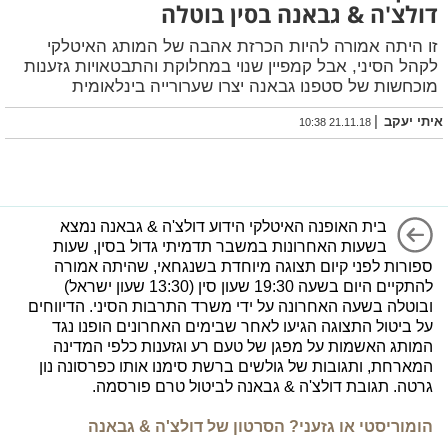
דולצ'ה & גבאנה בסין בוטלה
זו היתה אמורה להיות הכרזת אהבה של המותג האיטלקי
לקהל הסיני, אבל קמפיין שנוי במחלוקת והתבטאויות גזענות
מוכחשות של סטפנו גבאנה יצרו שערורייה בינלאומית
|
איתי יעקב
21.11.18 10:38
בית האופנה האיטלקי הידוע דולצ'ה & גבאנה נמצא
בשעות האחרונות במשבר תדמיתי גדול בסין, שעות
ספורות לפני קיום תצוגה מיוחדת בשנגחאי, שהיתה אמורה
להתקיים היום בשעה 19:30 שעון סין (13:30 שעון ישראל)
ובוטלה בשעה האחרונה על ידי משרד התרבות הסיני. הדיווחים
על ביטול התצוגה הגיעו לאחר שבימים האחרונים הופנו נגד
המותג האשמות על מפגן של טעם רע וגזענות כלפי המדינה
המארחת, ותגובות של גולשים ברשת סימנו אותו כפרסונה נון
גרטה. תגובת דולצ'ה & גבאנה לביטול טרם פורסמה.
הומוריסטי או גזעני? הסרטון של דולצ'ה & גבאנה