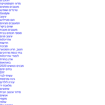
הכוכבים
מדעי הקוסמטיקה
מעצבים ומותגים
טרנדים ושופינג
Gostyle
עיצוב
הום סטיילינג
המעצבים מציגים
שווים ביקור
מעצבים מטבח
סומפי חכמים בבית
עיצוב פנים
אדריכלות
חדשות
סביבה
הטוב, הרע והמכוער
בתי כנסת מרהיבים
לימודי אדריכלות
ארץ בוחרת
באוהאוס
מבנים נטושים 2020
בתים יפים
DIY
עשיתי לבד
גינה ומרפסת
יצירה לילדים
מלאכת יד
שיפוצים
סידור ועיצוב הבית
אנשים
מקומי
עולמי