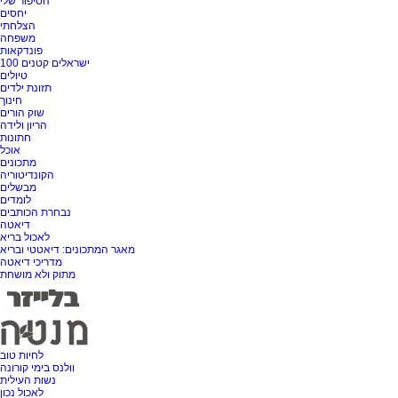
הסיפור שלי
יחסים
הצלחתי
משפחה
פונדקאות
100 ישראלים קטנים
טיולים
תזונת ילדים
חינוך
שוק הורים
הריון ולידה
חתונות
אוכל
מתכונים
הקונדיטוריה
מבשלים
לומדים
נבחרת הכותבים
דיאטה
לאכול בריא
מאגר המתכונים: דיאטטי ובריא
מדריכי דיאטה
מתוק ולא מושחת
לחיות טוב
וולנס בימי קורונה
נשות העילית
לאכול נכון