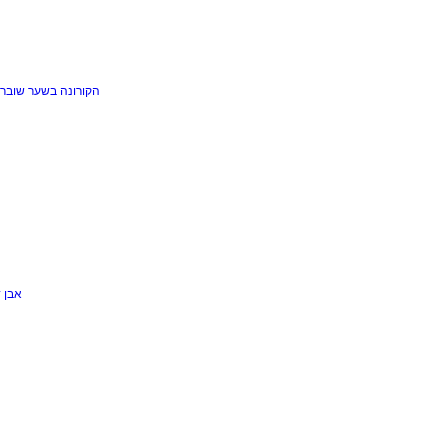
הקורונה בשער
שוברי
אבן 