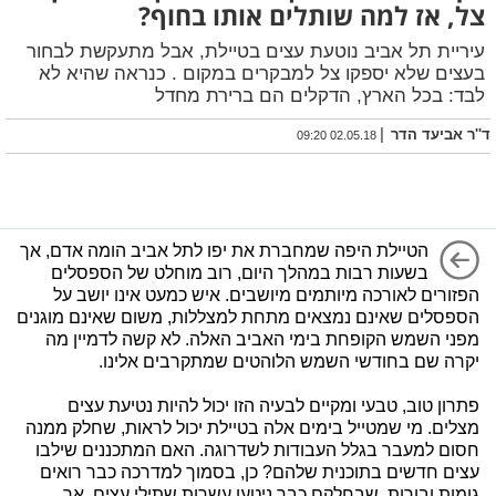
צל, אז למה שותלים אותו בחוף?
עיריית תל אביב נוטעת עצים בטיילת, אבל מתעקשת לבחור
בעצים שלא יספקו צל למבקרים במקום . כנראה שהיא לא
לבד: בכל הארץ, הדקלים הם ברירת מחדל
|
ד''ר אביעד הדר
02.05.18 09:20
הטיילת היפה שמחברת את יפו לתל אביב הומה אדם, אך
בשעות רבות במהלך היום, רוב מוחלט של הספסלים
הפזורים לאורכה מיותמים מיושבים. איש כמעט אינו יושב על
הספסלים שאינם נמצאים מתחת למצללות, משום שאינם מוגנים
מפני השמש הקופחת בימי האביב האלה. לא קשה לדמיין מה
יקרה שם בחודשי השמש הלוהטים שמתקרבים אלינו.
פתרון טוב, טבעי ומקיים לבעיה הזו יכול להיות נטיעת עצים
מצלים. מי שמטייל בימים אלה בטיילת יכול לראות, שחלק ממנה
חסום למעבר בגלל העבודות לשדרוגה. האם המתכננים שילבו
עצים חדשים בתוכנית שלהם? כן, בסמוך למדרכה כבר רואים
גומות ובורות, שבחלקם כבר ניטעו עשרות שתילי עצים, אך