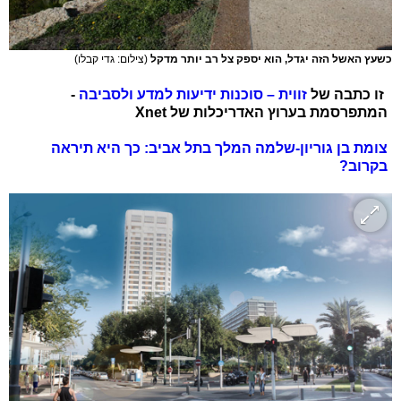
כשעץ האשל הזה יגדל, הוא יספק צל רב יותר מדקל
(צילום: גדי קבלו)
זו כתבה של
זווית – סוכנות ידיעות למדע ולסביבה
-
המתפרסמת בערוץ האדריכלות של Xnet
צומת בן גוריון-שלמה המלך בתל אביב: כך היא תיראה
בקרוב?