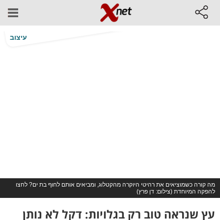
עיצוב
מה קורה כשמוציאים את רהיטי היוקרה מהקטלוג, ומביאים אותם לחוף בת ים? לחצו
להפקה המיוחדת (צילום: דן פרץ)
עץ שנראה טוב רק בגלויות: דקל לא נותן