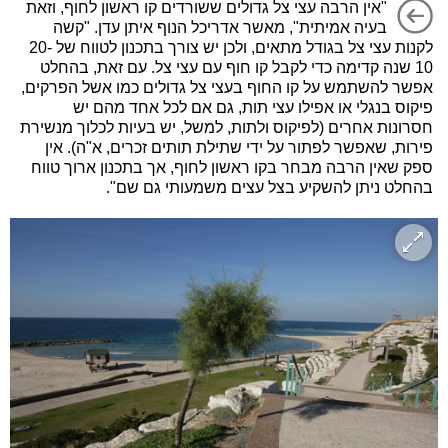
"אין הרבה עצי צל גדולים ששורדים קו ראשון לחוף, וזאת
בעיה אמיתית", מאשר אדריכל הנוף איתן עדן. "קשה
לקנות עצי צל בגודל מתאים, ולכן יש צורך בתכנון לטווח של 20-
10 שנה קדימה כדי לקבל קו חוף עם עצי צל. עם זאת, בהחלט
אפשר להשתמש על קו החוף בעצי צל גדולים כמו אשל הפרקים,
פיקוס בנגלי או אפילו עצי תות, גם אם לכל אחד מהם יש
חסרונות אחרים (לפיקוס ולתות, למשל, יש בעיות לכלוך מנשירת
פירות, שאפשר לפתור על ידי שתילת תותים זכרים, א"ה). אין
ספק שאין הרבה מבחר בקו ראשון לחוף, אך בתכנון ארוך טווח
בהחלט ניתן להשקיע בצל עצים משמעותי גם שם".