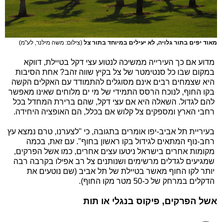
מאוד יפים בתור גלויה, לא יעילים במיוחד בתור צל
(צילום: משה מילנר, לע"מ)
מדוע אם כך העירייה ממשיכה לנטוע עצי דקל בטיילת, דווקא
במקום שבו כל סנטימטר של צל בקיץ שווה זהב? אחת הסיבות
היא שצמחים רבים אינם מסוגלים להתמודד עם האקלים הקשה
בקו החוף, לנוכח הרסס התמידי של מי ים מלוחים שאינו מאפשר
להם לגדול. השאלה היא אם עצי דקל, שהם ברירת המחדל בכל
רחבי הארץ ומספקים צל קלוש אם בכלל, הם האופציה היחידה.
בעיריית תל אביב-יפו אומרים בתגובה, כי "לצערנו, טרם נמצא עץ
רחב-נוף המתאים לגידול בקו ראשון בחוף". עם זאת, בכמה
מקומות אחרים בישראל ניטעו עצים אחרים, כמו אשל הפרקים,
שמגיעים לגדלים מרשימים ושנותנים צל רב אפילו בקרבה רבה
יותר לקו החוף מאשר בטיילת של תל אביב (שם נוטעים את
הדקלים במרחק של כ-50 מטר מקו החוף).
אשל הפרקים, פיקוס בנגלי או תות