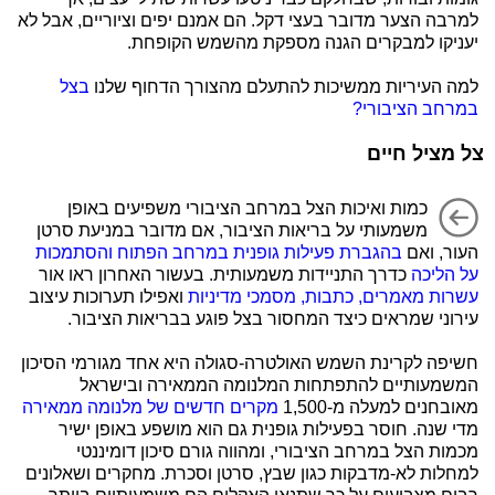
למרבה הצער מדובר בעצי דקל. הם אמנם יפים וציוריים, אבל לא
יעניקו למבקרים הגנה מספקת מהשמש הקופחת.
למה העיריות ממשיכות להתעלם מהצורך הדחוף שלנו
בצל
במרחב הציבורי?
צל מציל חיים
כמות ואיכות הצל במרחב הציבורי משפיעים באופן
משמעותי על בריאות הציבור, אם מדובר במניעת סרטן
העור, ואם
בהגברת פעילות גופנית במרחב הפתוח והסתמכות
על הליכה
כדרך התניידות משמעותית. בעשור האחרון ראו אור
עשרות מאמרים, כתבות, מסמכי מדיניות
ואפילו תערוכות עיצוב
עירוני שמראים כיצד המחסור בצל פוגע בבריאות הציבור.
חשיפה לקרינת השמש האולטרה-סגולה היא אחד מגורמי הסיכון
המשמעותיים להתפתחות המלנומה הממאירה ובישראל
מאובחנים למעלה מ-1,500
מקרים חדשים של מלנומה ממאירה
מדי שנה. חוסר בפעילות גופנית גם הוא מושפע באופן ישיר
מכמות הצל במרחב הציבורי, ומהווה גורם סיכון דומיננטי
למחלות לא-מדבקות כגון שבץ, סרטן וסכרת. מחקרים ושאלונים