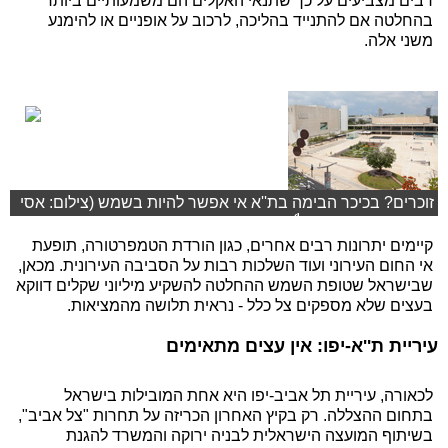
רבים מצביעים על כך שתנאי האקלים הם משמעותיים ביותר
בהחלטה אם להתנייד בהליכה, לרכוב על אופניים או להימנע
משני אלה.
זוכרים? בכיכר הבימה בת''א אי אפשר להיות בשמש (צילום: אסי
גרינשטיין ושירן כרמל)
קיימים יתרונות רבים אחרים, כגון הורדת הטמפרטורה, תופעת
אי החום העירוני ועוד השלכות רבות על הסביבה העירונית. מכאן,
שבישראל שטופת השמש ההחלטה להשקיע מיליוני שקלים דווקא
בעצים שלא מספקים צל כלל - נראית תלושה מהמציאות.
עיריית ת''א-יפו: אין עצים מתאימים
לכאורה, עיריית תל אביב-יפו היא אחת המובילות בישראל
בתחום ההצללה. רק בקיץ האחרון הכריזה על תחרות "צל אביב",
בשיתוף המועצה הישראלית לבניה ירוקה והמשרד להגנת