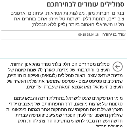
סמלילים עומדים לבחירתכם
בנקים וחברות מזון, מפלגות ותיאטראות, עיתונים וארגונים
ציבוריים, תחנות דלק ורשתות טלוויזיה: אתם בוחרים את
הלוגו הישראלי האהוב ביותר (לייק ללא הגבלה)
|
עודד בן יהודה
15.04.18 09:18
סמלים מסחריים הם חלק בלתי נפרד מהקאנון החזותי,
העיצובי והתרבותי של מדינה. לאורך 70 שנות קיומה של
מדינת ישראל עוצבו מאות סמלילים (לוגואים) ואייקונים חזותיים,
שמרכיבים פסיפס עצום - פסיפס שמתאר את עולמו העשיר של
העיצוב הישראלי מאז אמצע המאה שעברה ועד ימינו.
מימי הגרפיקאים שעלו לישראל בתחילת דרכה והביאו עימם
סגנונות של ארצות מוצאם, דרך התפתחותם של מעצבים ילידי
הארץ ששילבו את המקומי עם התחקות אחר מגמות בינלאומיות
שאליהן נחשפו, ועד לעידן הנוכחי שמציע טיפוגרפיה עברית
חדשה ועשירה מבלי לחשוש מחשיפה החוצה: להיות חלק
מהעולם הגדול.