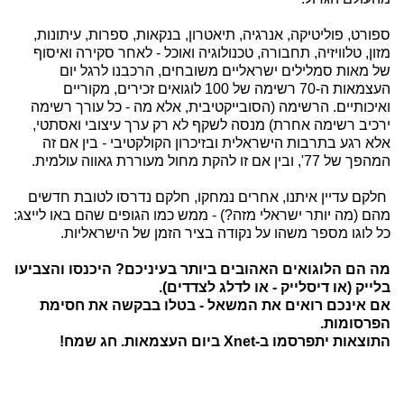
ספורט, פוליטיקה, אנרגיה, תיאטרון, בנקאות, ספרות, עיתונות,
מזון, טלוויזיה, תחבורה, טכנולוגיה ואוכל - לאחר סקירה ואיסוף
של מאות סמלילים ישראליים משובחים, הרכבנו לרגל יום
העצמאות ה-70 רשימה של 100 לוגואים זכירים, מקוריים
ואיכותיים. הרשימה (הסובייקטיבית, אלא מה - כל עורך רשימה
ירכיב רשימה אחרת) מנסה לשקף לא רק ערך עיצובי ואסתטי,
אלא רגע בתרבות הישראלית ובזיכרון הקולקטיבי - בין אם זה
המהפך של 77', ובין אם זו להקת מחול מעוררת גאווה עולמית.
חלקם עדיין איתנו, אחרים נמחקו, חלקם נדרסו לטובת חדשים
מהם (מה יותר ישראלי מזה?) - ממש כמו הגופים שהם באו לייצג:
כל לוגו מספר משהו על נקודה בציר הזמן של הישראליות.
מה הם הלוגואים האהובים ביותר בעיניכם? היכנסו והצביעו
בלייק (או דיסלייק - או לדלג לצדדים).
אם אינכם רואים את המשאל - בטלו בבקשה את חסימת
הפרסומות.
התוצאות יתפרסמו ב-Xnet ביום העצמאות. חג שמח!