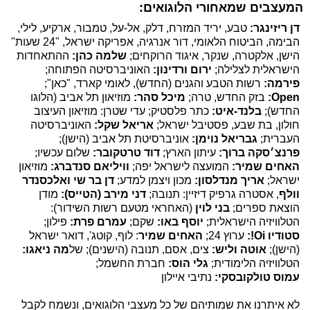
המעצבים שמאחורי הלוגואים:
דן ריזינגר:
טבע, יריד המזרח, דלק, אל-על, טמבור, ארקיע, לילי,
הבימה, הביטוח הלאומי, דור אנרגיה, אפריקה ישראל, "24 שעות"
הישן, אלקטרה, שנקר, איגוד הרוקחים;
שלמה כהן:
ההתאחדות
הישראלית לצלילה;
ירום ורדינון:
האוניברסיטה הפתוחה;
פירמה:
רשות הטבע והגנים (החדש), לאומי קארד, "כאן";
Open:
בזק החדש, טרה;
מיכל סהר:
מוזיאון תל אביב (הלוגו
החדש);
בלנד-איט:
כתר פלסטיק; עדי שטרן: מוזיאון העיצוב
חולון, בת שבע, פסטיבל ישראל;
אריאל שקל:
האוניברסיטה
העברית;
גבריאל נוימן:
אוניברסיטת תל אביב (הישן);
פרנצ׳סקה ברוך:
עיתון הארץ;
דוד טרטקובר:
שלום עכשיו;
האחים שמיר:
המועצה לישראל יפה;
וויליאם סנדברג:
מוזיאון
ישראל;
אריך מנדלסון:
מכון ויצמן למדע;
דן בר שי ואלכסנדר
וולף
, אסטרה גרפיק דיזיין: תנובה;
דני מירב (הטייס):
מודן
הוצאת ספרים;
בני לוין
(האחראי מטעם רשות השידור):
הטלוויזיה הישראלית;
יוסף באו:
שקם;
עמרם פרת:
פילון;
סטודיו Oi!:
ערוץ 24;
האחים שמיר
: לוף, קוטג', דואר ישראל
(הישן);
אוטה וליש:
צים, אסם, תנובה (הישנים); של
מה ניאגו:
הטלוויזיה הלימודית;
גלי הוס:
חברת החשמל;
עמוס טולקובסקי:
נתיבי איילון
לא איתרנו את שמותיהם של כל מעצבי הלוגואים, ונשמח לקבל