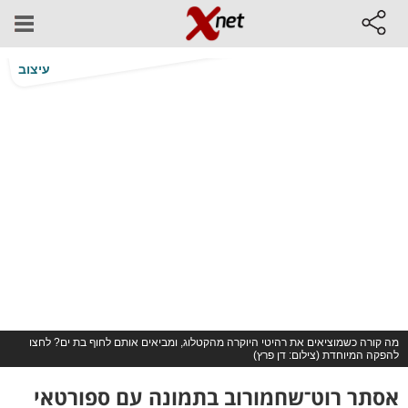
עיצוב
מה קורה כשמוציאים את רהיטי היוקרה מהקטלוג, ומביאים אותם לחוף בת ים? לחצו
להפקה המיוחדת (צילום: דן פרץ)
אסתר רוט־שחמורוב בתמונה עם ספורטאי