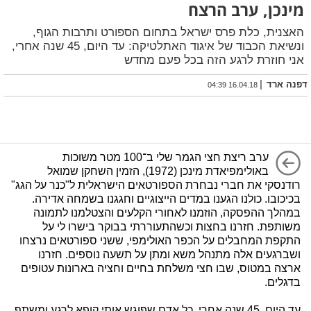
מינכן, ערב הרצח
האצנית, כלת פרס ישראל בתחום הספורט ותרבות הגוף,
ונשיאת הכבוד של איגוד האתלטיקה: עד היום, 45 שנה אחרי,
אני חוזרת לרגע הזה בכל פעם מחדש
|
דפנה ארד
16.04.18 04:39
ערב ריצת חצי הגמר שלי ב־100 מטר משוכות
באולימפיאדת מינכן (1972), הזמין השחקן שמואל
רודנסקי את חברי נבחרת הספורטאים הישראלית ל"כנר על הגג"
בכיכובו. כולנו הגענו במדים הייצוגיים וחגגנו בשמחה אדירה.
במהלך ההפסקה, הוזמנו לאחורי הקלעים והצטלמנו לתמונה
משותפת. חזרנו בחצות וכשהתעוררתי בבוקר בישרו לי על
התקפת המחבלים על הכפר האולימפי, ששני ספורטאים נרצחו
ושברגעים אלה מתנהל משא ומתן על תשעה נוספים. חזרנו
ארצה במטוס, שבו חצי משלחת בחיים וחציה בארונות עטופים
בדגלים.
עד היום, 45 שנה אחרי, כל אדם שפוגש אותי קופא לרגע ומשתף