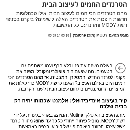
הטרנדים החמים לעיצוב הבית
מהם הטרנדים הכי חמים לעיצוב הבית ואילו טכנולוגיות
חדשות הופכות את הטרנדים האלה לישימים? ביקרנו בסניפי
רשת MODY וחזרנו עם כל התשובות
|
מוגש מטעם MODY (תוכן פרסומי)
14.03.18 03:39
העולם משנה את פניו ללא הרף ועמו משתנים גם
הטעמים. מה שפעם היה פופולרי ומקובל, מפנה את
מקומו לטרנד החדש, המסקרן, המבטיח. אז מהם הטרנדים הכי
חמים היום בעולם העיצוב? הגענו לרשת MODY כדי לגלות את
המוצרים הדומיננטיים בתחום עיצוב הבית לשנה הקרובה.
קיר בעיצוב אינדיבידואלי: אלמנט שכמוהו יהיה רק
בבית שלכם
מותג העיצוב האיטלקי Mutina, המיוצג בארץ בלעדית על ידי
רשת MODY, מוביל פיתוח ייחודי כל כך עד שהוא מהווה טרנד
משל עצמו: הכוונה היא לחיפוי של קיר או רצפה באמצעות