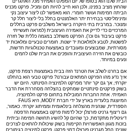
הבית שלנו הוא בסופו של יום המפלט האמיתי מכל האתגרים
שהחוץ מציב בפנינו, ולכן הוא חייב להיות חם ומכיל. פרקט מכניס
הביתה חמימות ועושר חומרי. הוא מאפשר לנו ליצור עיצוב נקי
ומינימליסטי בבחירת יתר האלמנטים בחלל בלי ליצור חלל קר
ומנוכר. במרבית בתי היוקרה בישראל משלבים פרקט בחללים
המרכזיים כדי לדייק את האמירה העיצובית (למראה תעשייתי
פרקט בעיבוד גס וכו'). הפרקט משתלב במגמה כללית של חזרה
לפשטות, לטבע ולמלאכות יד ישנות. חומרים טבעיים ומלאכות יד
מסורתיות, שמבוצעים ומעובדים באמצעות טכנולוגיות חדשות,
כובשים את הזירה העיצובית והופכים את הבית שלנו לחמים
ונעים במיוחד.
אם בחרנו לשלב את הטרנד הזה בבית באמצעות רצפת פרקט,
איך נדע מהו הפרקט המתאים עבורנו? פרקט טבעי הוא בהחלט
יוקרתי, אך גם יקר יותר מפרקט הלמינציה הסינתטי. היום יש
בשוק פרקטים סינתטיים שמחקים בהצלחה מסחררת את הדבר
האמיתי. אחת החברות המובילות בתחום פרקט הלמינציה,
המיוצגת בלעדית בארץ על ידי חברת MODY, היא FAUS
הספרדית, שנהנית מהצלחה בינלאומית וממיתוג יוקרתי. כאמור,
גם ריצוף גרניט פורצלן יכול לדמות פרקט באמצעות הדפסה
דיגיטלית מתקדמת, כך שהיום קל להשיג תחושה חמימה וביתית
בזכות מגוון האפשרויות הקיימות בשוק שיכולות להתאים לצרכים
שונים: החל מגרניט פורצלן דמוי פרקט, פרקט למינציה בגימורים