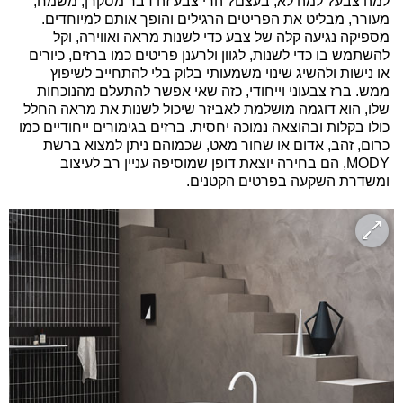
למה צבע? למה לא, בעצם? הרי צבע זה דבר מסקרן, משמח,
מעורר, מבליט את הפריטים הרגילים והופך אותם למיוחדים.
מספיקה נגיעה קלה של צבע כדי לשנות מראה ואווירה, וקל
להשתמש בו כדי לשנות, לגוון ולרענן פריטים כמו ברזים, כיורים
או נישות ולהשיג שינוי משמעותי בלוק בלי להתחייב לשיפוץ
ממש. ברז צבעוני וייחודי, כזה שאי אפשר להתעלם מהנוכחות
שלו, הוא דוגמה מושלמת לאביזר שיכול לשנות את מראה החלל
כולו בקלות ובהוצאה נמוכה יחסית. ברזים בגימורים ייחודיים כמו
כרום, זהב, אדום או שחור מאט, שכמוהם ניתן למצוא ברשת
MODY, הם בחירה יוצאת דופן שמוסיפה עניין רב לעיצוב
ומשדרת השקעה בפרטים הקטנים.