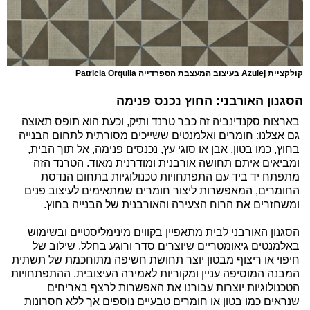
קולקציית Azulej בעיצוב המעצבת הספרדייה Patricia Orquila
הסגנון האורבני: החוץ נכנס פנימה
בארצות סקנדינביה זה כבר טרנד ותיק, וכעת הוא תופס תאוצה
גם אצלנו: חומרים ואלמנטים ששייכים מסורתית לתחום הבנייה
בחוץ, כמו בטון, אבן או סוגי עץ, נכנסים פנימה, אל תוך הבית,
ומביאים איתם תחושה אורבנית ומודרנית מאוד. הטרנד הזה
מתפתח יד ביד עם התפתחויות טכנולוגיות בתחום הנדסת
החומרים, המאפשרות ליצור חומרים שמתאימים לעיצוב פנים
ומשחזרים את הרוח הצעירה והאורבנית של הבנייה בחוץ.
הסגנון האורבני לבית מתאפיין בקווים מינימליסטיים ובשימוש
באלמנטים גיאומטריים שיוצרים סדר ורוגע בחלל. שילוב של
חיפוי או ריצוף מבטון יוצר תחושת חשיפה מתוחכמת של תשתית
המבנה המוסיפה עניין ומקוריות לאמירה העיצובית. ההתפתחויות
הטכנולוגיות יוצרות עבורנו את האפשרות לרצף באריחים
שנראים כמו בטון או חומרים טבעיים נוספים אך ללא חסרונות