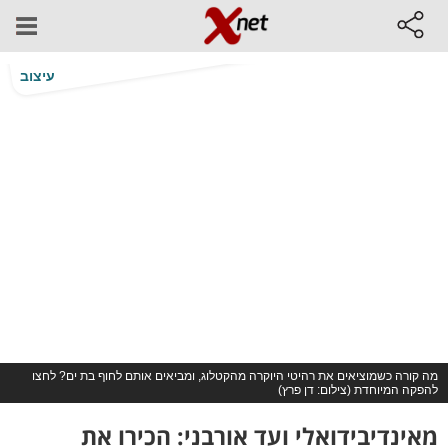
עיצוב
מה קורה כשמוציאים את רהיטי היוקרה מהקטלוג, ומביאים אותם לחוף בת ים? לחצו
להפקה המיוחדת (צילום: דן פרץ)
מאינדיבידואלי ועד אורבני: הכירו את