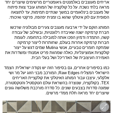
אריחים מעוצבים באלמנטים גיאומטריים מרשימים שיוצרים יחד
מראה בלתי נשכח. על כל קולקציה של המותג עובד צוות פיתוח
של מעצבים בינלאומיים במשך שנתיים תמימות, עד לתוצאה
הסופית עם לוק איטלקי שהוא בו זמנית יפהפה, פרקטי ואיכותי.
המותג הוקם על ידי ארבעה מעצבים צעירים מבולוניה שרכשו
חברת קרמיקה ישנה שאיבדה רלוונטיות, ובשילוב של עבודה
קשה, התמדה ודמיון הפכו אותה למובילה בתחומה. לעומת
חברות קרמיקה אחרות בעולם, שחותרות לייצור קרמיקה
שמחקה חומרים טבעיים, אנשי Mutina שמים דגש על ייצור
קולקציות אמוציונליות, כאלה שמהוות פריט אמנותי ומשדרות את
האמירה העיצובית של האדריכל ושל בעלי הבית.
כמו בסיפורים אחרים, גם בסיפור הזה יש נקודה ישראלית: הצמד
הישראלי המצליח Raw Edges, המורכב מבני הזוג יעל מר ושי
אלקלעי, עיצבו עבור המותג האיטלקי את קולקציית האריחים
TEX. בקולקציה, שנוצרה בהשראת עולם הטקסטיל והטקסטורה,
שמונה סדרות בצבעים שונים. כל סדרה מורכבת משלושה גוונים
שיוצרים יחד מראה תלת ממדי מרשים.