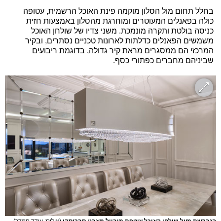
בחלל תחום מול הסלון מוקמה פינת האוכל הרשמית, עטופה
כולה בפאנלים המעוטרים ומוחרגת מהסלון באמצעות חזית
כניסה בולטת ותקרה מונמכת. משני צדיו של שולחן האוכל
משמשים הפאנלים כדלתות לארונות טכניים נסתרים, ובקיר
המרכזי הם ממסגרים מראת קיר גדולה, בדוגמת ריבועים
שביניהם מחברים כפתורי כסף.
הנברשת מעל שולחן האוכל עוטפת מובייל מאבני סברוסקי
(צילום: עודד סמדר)