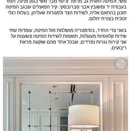
משי, ולמיטה הזוגית גב מרופד וכיסוי מבד משי בגוון פנינה, תפור
בעבודת יד ומשובץ אבני סברובסקי. קיר הפאנלים שבגב המיטה
תוכנן בהתאם אליה, לשידות הצד ולמנורות שעליהן, בעלות רגלי
זכוכית בצורת יהלום.
בשני צדי החדר, בסימטריה מושלמת מול המיטה, עומדות שתי
שידות קלאסיות מעוגלות, תואמות לשידות המיטה ונשענות על
שני קירות נגרות נפרדים, שבכל אחד מהם שוקעה מראת
ריבועים.