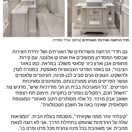
חדר הרחצה ושירותי האורחים
(צילום: עודד סמדר)
גם חדרי הרחצה והשירותים של האורחים ושל יחידת האירוח
שבסוף המסדרון ממשיכים את אותו קו אלגנטי, עם קירות
מחופים אבן וארון כיור קלאסי משולב במראה. כמו באזור
הציבורי, גם באזור הפרטי הצבעוניות מאופקת, במטרה לעדן
ולהשקיט. הגוונים נעים סביב לבן-פנינה, העיטורים קלאסיים
ועושר הפריטים מגיע ממורכבותם, מהמינונים ומאיכויות
הפריטים. "כל המערכות בבית הן הכי מודרניות שיש", מדגיש צור.
"חשמל חכם, רמקולים נסתרים בתקרות, חימום תת רצפתי
ושואב אבק מרכזי. כל אלה מסותרים היטב מאחורי המעטפת
הקלאסית, שאינה באה על חשבון הטכנולוגיה".
"קיבלתי יותר ממה שקיוויתי", מסכמת בעלת הבית. "המציאות
עולה על ההדמיות שהופקו בתחילת הדרך. אני לא רוצה לצאת
מהבית. אני מאוהבת בכל פינה ונהנית מכל פרט ופרט בו".