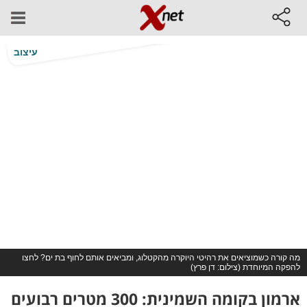
עיצוב
מה קורה כשמוציאים את רהיטי היוקרה מהקטלוג, ומביאים אותם לחוף בת ים? לחצו
להפקה המיוחדת (צילום: דן פרץ)
ארמון בקומה השמינית: 300 מטרים רבועים