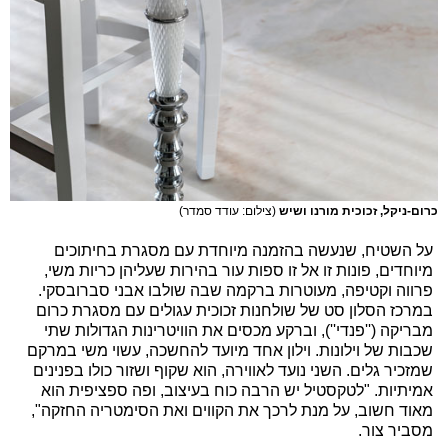
כרום-ניקל, זכוכית מורנו ושיש
(צילום: עודד סמדר)
על השטיח, שנעשה בהזמנה מיוחדת עם מסגרת בחיתוכים
מיוחדים, פונות זו אל זו ספות עור בהירות שעליהן כריות משי,
פרווה וקטיפה, מעוטרות ברקמה שבה שולבו אבני סברובסקי.
במרכז הסלון סט של שולחנות זכוכית עגולים עם מסגרת כרום
מבריקה (''פנדי''), וברקע מכסים את הוויטרינות הגדולות שתי
שכבות של וילונות. וילון אחד מיועד להחשכה, עשוי משי במרקם
שמזכיר גלים. השני נועד לאווירה, הוא שקוף ושזור כולו בפנינים
אמיתיות. "לטקסטיל יש הרבה כוח בעיצוב, ופה ספציפית הוא
מאוד חשוב, על מנת לרכך את הקווים ואת הסימטריה החזקה",
מסביר צור.