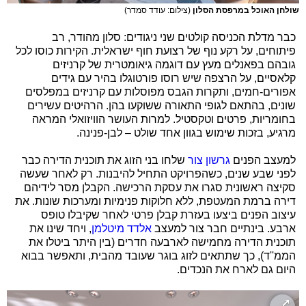
שולחן האוכל במרפסת הסלון
(צילום: עודד סמדר)
כבר מדלת הכניסה קולטים שני ניגודים: סלון מהודר, רב
פיתוחים, על רקע נוף של רצועת חוף ישראלית. הקירות כוסו לכל
גובהם בפאנלים מעץ עם דוגמה גיאומטרית של קרניזים
קלאסיים, על הרצפה שיש רוסו פורטוגלו בהיר עם גידים
אפורים-חמים, ותקרות הגבס מפוסלות עם קרניזים במפלסים
שונים, בהתאם לגופי התאורה ששוקעו בהן. הרהיטים עשירים
בחומריות, פרטים וטקסטיל. למרות העושר הוויזואלי המראה
מרגיע, בזכות שימוש בגוון אחד שולט – לבן-פנינה.
למעצב הפנים
גרשון צור
שלחו בני הזוג את תוכנית הדירה כבר
לפני שבע שנים, כשהפרויקט התחיל להיבנות. רק לאחר שעשה
סקיצה ראשונית סגרו את עסקת הרכישה. הקבלן מסר לידיהם
דירה ברמת המעטפת, ללא חלוקות פנימיות ומערכות שונות. את
עיצוב הפנים ביצעו בעזרת קבלן פרטי לאחר שקיבלו טופס
ארבע. בינתיים חבר צור למעצב
אלדד מיטלמן
, ויחד שינו את
תוכנית הדירה מחמישה לארבעה חדרים (בין היתר ביטלו את
הממ''ד), כך שתתאים לזוג בוגר שעובד מהבית, ותאפשר בבוא
היום גם לארח את הנכדים.