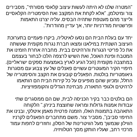
"המטרה שלנו לא היתה לעשות עיצוב קלאסי מסורתי", מסבירים
צור ומיטלמן, "אלא לקחת את המקצב ואת הסימטריה הקלאסיים
ולייצר מהם מעטפת שתהיה הבסיס. עליה יצרנו התאמות
ופרשנויות מודרניות יותר, אך עדיין מהודרות".
יחד עם בעלת הבית הם נסעו לאיטליה, ביקרו פעמיים בתערוכת
העיצוב השנתית במילאנו ומצאו חברת נגרות מקומית שעשתה
את כל פריטי הנגרות והרהיטים בבית. מחברה אחרת הזמינו את
המטבח ופינת האוכל, ואת השיש לרצפה הלכו לבחור בעצמם
במחצבה מקומית (הכל הגיע לארץ באמצעות ספקים ישראליים).
חיפויי הקיר המעוטרים עשויים פאנלים של עץ צבוע עם מסגרות
גיאומטריות בולטות. הפאנלים קובעים את הקצב והסימטריה של
החלל, ומכיוון שהם מופיעים על כל קירות הבית הם הותאמו
לרהיטים ולגופי התאורה, מבחינת הגדלים והקומפוזיציות.
הם בולטים כבר בקיר הכניסה לבית, שם הם ממסגרים שתי
עבודות אמנות גדולות ומראה שחוצצת ביניהן." הלקוחה
התאהבה בתמונות האלו, הזמנה פרטית מאמן איטלקי, ובנינו את
החיפוי סביבן", מסביר צור. משם מתחברים הפאנלים לקרניז
הווילון שנמשך מעל הוויטרינות של הסלון, וחוזרים לחפות עמוד
מרכזי רחב, שעליו הותקן מסך הטלוויזיה.