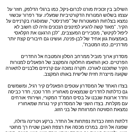
השילוב בין זכוכית מורנו לכרום-ניקל, כמו ברגלי הדלפק, חוזר על
עצמו בשלוש המנורות הדקורטיביות שמעליו. עוד רפרור עכשווי
נמצא בצלחות המעוטרות של ''פורניסטי'', שמוסגרו בקרניזים על
הקיר. "מאוד קשה להגיע למינונים הנכונים והיה לנו חשוב לא
ליפול לקיטש", מסבירים המעצבים, "לכן הרגענו את הקלאסי
באמצעות גוון אחיד של לבן-פנינה, ועשינו גם חיבורים קצת יותר
מודרניים, כמו המטבח".
מסדרון ארוך מוביל ממרחב הסלון והמטבח אל החדרים
הפרטיים. כאן הותאמו החלוקה והמקצב של הפאנלים למנורות
הקיר שתוכננו לאורכו. תקרה נמוכה עם קרניזים מלבניים לתאורה
שקועה מייצרת חזית שלישית באותו המקצב.
בצדו האחד של המסדרון עוטפים הפאנלים קיר רגיל, ומשמשים
גם כדלתות לחדרים שנמצאים מאחוריו: חדר טכני, חדר כביסה
וחדר ארונות שנבנו על בסיס הממ"ד המקורי, ושירותי אורחים
עם מקלחת. בצדו השני של המסדרון קיר נגרות שמאחוריו
נמצאת הסוויטה המרווחת של בני הזוג.
דלתות הזזה כבדות נפתחות אל החדר. ברקע ויטרינה גדולה,
שפונה אל הים. במרכז מכסה את רצפת האבן שטיח רך מחוטי