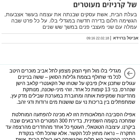
של קרניזים מעוטרים
בעלת הבית, אשת עסקים שבנתה את עצמה בעשר אצבעות,
הגשימה חלום בדירה חדשה במגדלי בלו. על כל פרט שבה
עמלה עם שני מעצבי פנים במשך שש שנים
|
אביטל ברוידא
22.02.18 09:16
מגדלי בלו מול חוף הצוק מצפון לתל אביב מוכרים היטב
לכל מי שחולף בצומת גלילות הסואן – ששה בניינים
עגולים שתכנן אילן פיבקו על שטחו של הקאנטרי קלאב הישן
שנהרס, בני 13 קומות כל אחד. זוהי מיני-שכונה, מנותקת
מהדיונות שמקיפות אותה ומחוברת במערכת שבילים מדק עץ,
שמתפתלים בין בריכות נוי עם שושנות מים ורודות ודגי זהב.
אפילו הסביבה המלאכותית הזו לא מכינה להפתעה המוחלטת
שמחכה בקומה השמינית, בדירת 300 המטרים הרבועים שבה
ביקרנו. עיצובה הטוטאלי, העוטף כל אחד מהחדרים מהרצפה עד
התקרה – נראה מחוץ לכל הקשר. אלא שהכל תלוי בנקודת
המבט: ההקשר הוא חלום שהגשימה כאן בעלת הבית, אשת