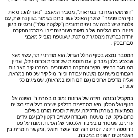
"השימוש המרובה במראות", מסביר המעצב, "נועד להכניס את
נוף הים פנימה". שולחן האוכל עשוי כרום בגימור בגוון נחושת, עם
פלטת שיש לבנה עם נימים זהובים (''קלקטה גולד'') ורגליים בגוון
פנינה, כמו רגליהם של כיסאות העור שסביבו. ממרכז התקרה
יורדת נברשת ממסגרת מתכת, שעוטפת מובייל מאבני
סברובסקי.
המטבח נמצא בסוף החלל הגדול. הוא מודרני יותר, עשוי מעץ
שנצבע בלבן מבריק, עם תוספות של זכוכית וכרום-ניקל, ועדיין
ממוסגר בחיפויי הקיר והתקרה המעוטרים. במרכז קיר הארונות
הגבוהים נישה עם משטח עבודה וכיור, מול קיר שכוסה במראה,
ועליה מדפים ארוכים (גם הם חופו במראות), שמציגים כלי
זכוכית.
במקביל נבנתה יחידה של ארונות נמוכים בצורת ר', הפונה אל
הנוף ואל הסלון. היא מסתיימת בדלפק ישיבה בעל שתי רגליים
מפתיעות בצורתן הדקיקה, עשויות זכוכית מורנו בשילוב
כרום-ניקל. שני משטחי העבודה עשויים דקטון לבן עם גידים
עדינים, שמסתיים בעיבוד אלכסוני של הפינות ומונח על פס
נירוסטה היקפי. הפרט הזה יוצר עושר ויזואלי, ומקשר חומרית בין
האלמנטים השונים במטבח.