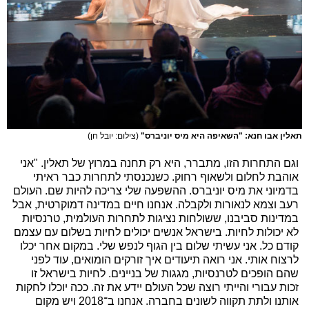
תאלין אבו חנא: "השאיפה היא מיס יוניברס"
(צילום: יובל חן)
וגם התחרות הזו, מתברר, היא רק תחנה במרוץ של תאלין. "אני
אוהבת לחלום ולשאוף רחוק. כשנכנסתי לתחרות כבר ראיתי
בדמיוני את מיס יוניברס. ההשפעה שלי צריכה להיות שם. העולם
רעב וצמא לנאורות ולקבלה. אנחנו חיים במדינה דמוקרטית, אבל
במדינות סביבנו, ששולחות נציגות לתחרות העולמית, טרנסיות
לא יכולות לחיות. בישראל אנשים יכולים לחיות בשלום עם עצמם
קודם כל. אני עשיתי שלום בין הגוף לנפש שלי. במקום אחר יכלו
לרצוח אותי. אני רואה תיעודים איך זורקים הומואים, עוד לפני
שהם הופכים לטרנסיות, מגגות של בניינים. לחיות בישראל זו
זכות עבורי והייתי רוצה שכל העולם יידע את זה. ככה יוכלו לחקות
אותנו ולתת תקווה לשונים בחברה. אנחנו ב־2018 ויש מקום