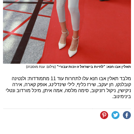
תאלין אבו חנא: "לחיות בישראל זו זכות עבורי"
(צילום: ענת מוסברג)
מלבד תאלין אבו חנא עלו לתחרות עוד 11 מתמודדות: ולנטינה
קובלנקו, חן יעקב, שירז כליף, לילי שינדלינג, אופק קארה, אירה
ניקישין, ניקול רזניקוב, סימה מלסה, אמה איתן, מיכל מורדוב ונטלי
בינימינוב.