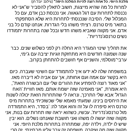
מלכת היופי. כל אחת רוצה להיות המלכה היפה"
(צילום: יובל חן)
למרות כל מה שהיא מייצגת, חשוב לתאלין להסביר ש"אני לא
נכנסת לתחרות עם דגל הגאווה. אני נכנסת כבן אדם, עם כל
המכלול שלי. הסיבה שנכנסתי לתחרות היא שלא הסתפקתי
בתואר מיס טרנס. רציתי משהו בלי הגדרות. אנחנו קודם כל בני
אדם. אני מקווה שאביא משהו חדש ובכל שנה בתחרות יתמודדו
נשים טרנסג'נדריות".
את תהליך שינוי המגדר היא החלה רק לפני כשלוש שנים. כבר
שנה ושמונה חודשים היא מתחזקת זוגיות יציבה עם ג'ימי,
ערבי־מוסלמי, והשניים אף חושבים להתחתן בקרוב.
במשפחה שלה לא ידעו איך להתמודד עם השינוי שעברה. כיום
היא בקשר עם אמה ועם אחותה, אך עם אביה לא דיברה מאז.
"אני מאוד רוצה להפתיע את ההורים שלי עם הבשורה הזאת",
היא אומרת, "אני מאמינה שזה ישמח אותם. מאז חוויית 'האח
הגדול' אבא שלי התרכך, ונראה לי שהתחרות הזאת יכולה לשנות
את היחסים בינינו. שמעתי מאמא שלי שכשזכיתי בתחרות מיס
טרנס היא סיפרה לו על זה והוא אמר לה: 'בסדר, היא התמודדה
מול טרנסג'נדריות'. עכשיו, כשהוא יראה שזו תחרות עם בנות, אני
מקווה שזה יעשה לו משהו ואני חושבת שאנחנו נשלים. הוא יבין
שיש לו ילדה, וילדה יפה, שמתחרה בתחרות מלכת היופי. אני
מקווה שזה מה שיקרה. משפחה זה ערך עליון מבחינתי. זה הכי