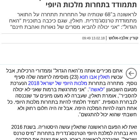
תתמודד בתחרות מלכות היופי
לראשונה ב־68 שנותיה של התחרות תתחרה על התואר
מתמודדת טרנסג'נדרית. תאלין, שגם כיכבה בתוכנית "האח
הגדול": "אני יכולה להביא מסרים של נאורות ואהבת חינם"
|
קורין אלבז-אלוש
13.02.18 09:49
אתם מכירים אותה מ"האח הגדול" וממדורי הרכילות, אבל
עכשיו
תאלין אבו חנא
(23) מוסיפה לרזומה שלה סעיף
נוסף: מתחרה בתחרות
מלכות היופי של ישראל 2018
הנערכת
מטעם השבועון
"לאשה"
. "אני מתרגשת ברמות שאני לא יכולה
להסביר", אומרת תאלין, שעברה לא מעט מיונים עד שנכנסה
לנבחרת הסופית. "תמיד חלמתי להיות בתחרות מלכות היופי. כל
אחת רוצה להיות המלכה היפה. אבל זה היה חלום רחוק ולא
חשבתי שהוא יכול להתגשם".
זאת לא הפעם הראשונה שתאלין עושה היסטוריה. בשנת 2016
היא נבחרה למלכת היופי הטרנסג'נדרית בתחרות "מיס טרנס
ישראל", שנערכה לראשונה בארץ. היא אף ייצגה את המדינה