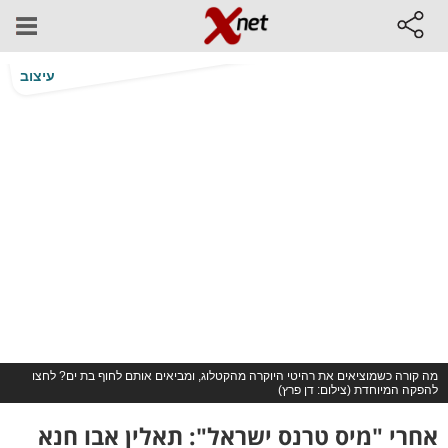
עיצוב
מה קורה כשמוציאים את רהיטי היוקרה מהקטלוג, ומביאים אותם לחוף בת ים? לחצו
להפקה המיוחדת (צילום: דן פרץ)
אחרי "מיס טרנס ישראל": תאלין אבו חנא