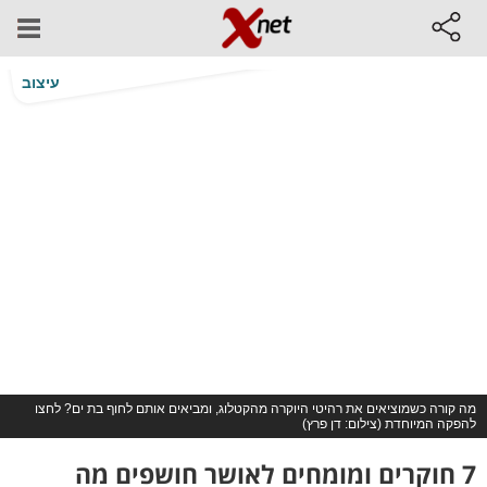
עיצוב
מה קורה כשמוציאים את רהיטי היוקרה מהקטלוג, ומביאים אותם לחוף בת ים? לחצו
להפקה המיוחדת (צילום: דן פרץ)
7 חוקרים ומומחים לאושר חושפים מה