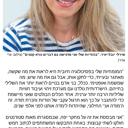
שירלי יובל-יאיר. "בהודיות שלי אני מדגישה גם דברים נורא קטנים"
(צילום: עדי
אדר)
"המומחיות שלי בפסיכולוגיה חיובית היא לראות את מה שקשה,
מאתגר ובעייתי, כדי לתקן אותו, אבל גם את מה שיש, מה
שמשמח ואופטימי. ככלל, בני אדם בנויים לראות יותר את השלילי
בחייהם. הישרדותית נולדנו עם מערכת זיהוי ועיבוד חוויות
שליליות הרבה יותר ערנית. אחד הכלים הבולטים שאני מיישמת
כדי להתגבר על כך הוא תרגול עקבי של הודיות והכרת תודה. זה
ה'מודה אני' החילוני, שהיהדות לימדה אותנו לפני אלפי שנים.
"אני מבססת את זה על מחקר יפה, שבמסגרתו מאות סטודנטים
חולקו לשתי קבוצות: באחת התבקשו המשתתפים לכתוב חמש