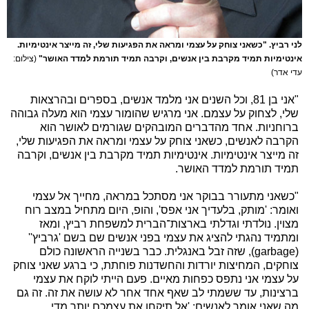
לני רביץ. "כשאני צוחק על עצמי ומראה את הפגיעות שלי, זה מייצר אינטימיות.
אינטימיות תמיד מקרבת בין אנשים, וקרבה תמיד תורמת למדד האושר"
(צילום:
עדי אדר)
"אני בן 81, וכל השנים אני מלמד אנשים, בספרים ובהרצאות
שלי, לצחוק על עצמם. אני מרגיש שהומור עצמי הוא מעלה גבוהה
ברוחניות. אחד מהדברים המובהקים שגורמים לאושר הוא
הקרבה לאנשים, כשאני צוחק על עצמי ומראה את הפגיעות שלי,
זה מייצר אינטימיות. אינטימיות תמיד מקרבת בין אנשים, וקרבה
תמיד תורמת למדד האושר.
"כשאני מתעורר בבוקר אני מסתכל במראה, מחייך אל עצמי
ואומר: 'מותק, בלעדיך אני אפס', והופ, היום מתחיל במצב רוח
מצוין. נולדתי וגדלתי בארצות־הברית למשפחת רביץ, ומאז
ומתמיד נהגתי להציג את עצמי בפני אנשים שם בשם 'גרביץ''
(garbage), שזה זבל באנגלית. כבר בשנייה הראשונה כולם
צוחקים, המחיצות יורדות והחשדנות פוחתת, כי ברגע שאני צוחק
על עצמי אני נתפס כפחות מאיים. פעם הייתי לוקח את עצמי
ברצינות, עד ששמתי לב שאף אחד אחר לא עושה את זה. זה גם
מה שאני אומר לאנשים: 'אל תיקחו את עצמכם יותר מדי