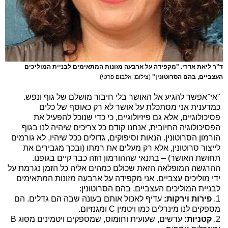
ד"ר ליאת אדרי. "מקפידה על ארבעה מזונות המתאימים לבניית המוליכים
העצביים, בהם הסרוטונין"
(צילום: אלבום פרטי)
"אי־אפשר להגיע אל האושר בלי חיבור מושלם של גוף ונפש.
כמדענית אני מסתכלת על אושר לא רק כאוסף של כלים
פסיכולוגיים, אלא גם פיזיולוגיים, כי כדי שנוכל להפעיל את
הפסיכולוגיה החיובית, אנחנו קודם כל צריכים שיהיה לנו בגוף
הורמון הסרוטונין. הנאות וסיפוקים, גדולים ככל שיהיו, לא גורמים
לייצור סרוטונין, אלא רק מעלים את רמתו (ובכך מגבירים את
תחושת האושר) – בתנאי שההורמון הזה כבר קיים בגופנו.
ההרגשה המופלאה הזאת שכולם כמהים אליה כל הזמן נגרמת על
ידי מוליכים עצביים. אני מקפידה על ארבעה מזונות המתאימים
לבניית המוליכים העצביים, בהם הסרוטונין:
1.
פירות וירקות:
עדיף לאכול אותם בעונה שבה הם גדלים. הם
מספקים לנו מינרלים כמו ויטמין C ומגנזיום.
2.
קטניות:
עדשים, שעועית וחומוס, שמספקים ויטמינים מסוג B