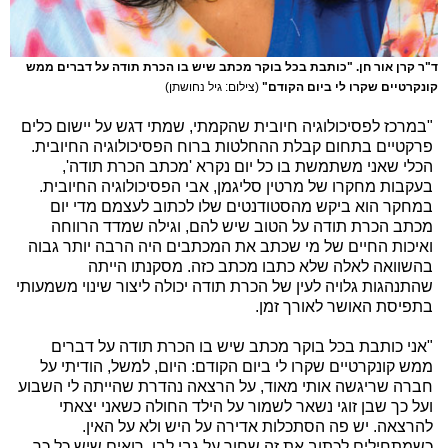
ד"ר קרן אור חן. "כותבת בכל בוקר מכתב שיש בו הכרת תודה על דברים ממש
קונקרטיים שקרו לי ביום הקודם"
(צילום: גיל נחושתן)
"במרכז לפסיכולוגיה חיובית שהקמתי, שמתי דגש על יישום כלים
פרקטיים בתחום קבלת ההחלטות ברוח הפסיכולוגיה החיובית.
הכלי שאני משתמשת בו כל יום נקרא 'מכתב הכרת תודה',
בעקבות מחקרו של מרטין סליגמן, אבי הפסיכולוגיה החיובית.
במחקר הוא ביקש מהסטודנטים שלו לכתוב לעצמם מדי יום
מכתב הכרת תודה על הטוב שיש להם, וגילה שמדד הרווחה
ואיכות החיים של מי שכתב את המכתבים היה הרבה יותר גבוה
בהשוואה לאלה שלא כתבו מכתב כזה. מסקנתו הייתה
שהתנהגות גלויה לעין של הכרת תודה יכולה ליצור שינוי משמעותי
בתפיסת האושר לאורך זמן.
"אני כותבת בכל בוקר מכתב שיש בו הכרת תודה על דברים
ממש קונקרטיים שקרו לי ביום הקודם: היום, למשל, הודיתי על
חברה שריגשה אותי מאוד, על הרצאה נהדרת שהייתה לי השבוע
ועל כך שבן זוגי נשאר לשמור על הילד החולה כשאני יצאתי
להרצאה. יש פה הסתכלות אדירה על היש ולא על האין.
כשמתחילים לכתוב את זה שחור על גבי לבן, רואים שיש כל כך