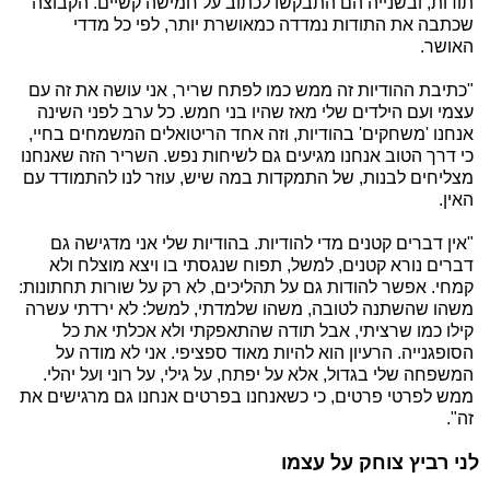
תודות, ובשנייה הם התבקשו לכתוב על חמישה קשיים. הקבוצה
שכתבה את התודות נמדדה כמאושרת יותר, לפי כל מדדי
האושר.
"כתיבת ההודיות זה ממש כמו לפתח שריר, אני עושה את זה עם
עצמי ועם הילדים שלי מאז שהיו בני חמש. כל ערב לפני השינה
אנחנו 'משחקים' בהודיות, וזה אחד הריטואלים המשמחים בחיי,
כי דרך הטוב אנחנו מגיעים גם לשיחות נפש. השריר הזה שאנחנו
מצליחים לבנות, של התמקדות במה שיש, עוזר לנו להתמודד עם
האין.
"אין דברים קטנים מדי להודיות. בהודיות שלי אני מדגישה גם
דברים נורא קטנים, למשל, תפוח שנגסתי בו ויצא מוצלח ולא
קמחי. אפשר להודות גם על תהליכים, לא רק על שורות תחתונות:
משהו שהשתנה לטובה, משהו שלמדתי, למשל: לא ירדתי עשרה
קילו כמו שרציתי, אבל תודה שהתאפקתי ולא אכלתי את כל
הסופגנייה. הרעיון הוא להיות מאוד ספציפי. אני לא מודה על
המשפחה שלי בגדול, אלא על יפתח, על גילי, על רוני ועל יהלי.
ממש לפרטי פרטים, כי כשאנחנו בפרטים אנחנו גם מרגישים את
זה".
לני רביץ צוחק על עצמו