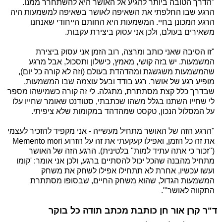
"הדרך הטובה ביותר להגיע אל האושר היא להשתחרר ממנו.
הרגע שבו החלפתי את השאיפה לאושר בשאיפה למשמעות היה
הרגע המכונן בחיי. המשמעות היא החותם הייחודי שאנחנו
משאירים בעולם, ולכן אני עסוק ביצירת עקבות.
"זו הסיבה שאני כותב ומרצה, רוב הזמן אני עסוק ביצירת
המשמעות. יש בזה קושי, מאמץ, כישלון ותסכול, אבל מרגע
שהמשמעות משגשגת ומהדהדת בעולם (וזה לא קורה כל יום),
מופיע רגע של אושר. רגע בודד ובעל עוצמה שבו המשמעות,
שבדרך כלל קצת מסתתרת, מתגלה. לי זה קורה כשמישהו מספר
לי שחייו השתנו בגלל משהו שכתבתי, סטודנט שאומר שחייו עלו
על המסלול הנכון, טקסט שמהדהד במקומות שלא ציפיתי.
"הרגע הזה של האושר מתחיל מעשייה - אני מקפיד להזכיר לעצמי
את זה כל הזמן, ואפילו קעקעתי את זה על הזרוע Memento mori
("זכור כי אתה עתיד למות" בלטינית). הרגע הזה של האושר
מתחיל מהבנה שהכל יכול להסתיים ברגע, ולכן אני אומר: 'קומו
ועשו עכשיו, אחרת לא תתחילו אפילו לשחק את משחק
המשמעות הגדול, שהוא משחק החיים, שבסופו מסתתרת
התקווה לאושר'".
ד"ר קרן אור חן כותבת מכתב תודה כל בוקר