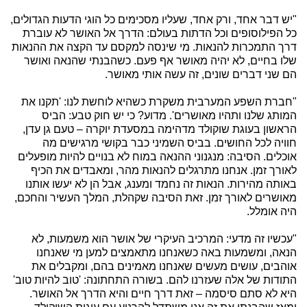
"יש דבר אחד, ורק אחד, שעליו מסכימים כל הוגי הדעות הגדולים,
כל הפילוסופים וכל הדתות בעולם: הדרך אל האושר לא עוברת
דרך התמכרות להנאות. מי שינסה למקסם עד הקצה את ההנאות
שלו בחיים, לא יהיה מאושר אף פעם. כשהבנתי שהנאה ואושר
הם שני דברים שונים, זה עשה אותי מאושר.
"חברת השפע המערבית משקרת כשהיא לוחשת לנו: 'תקנו את
המותג שלנו ותהיו מאושרים'. מדוע? כי יש חוק טבע: הביס
הראשון בעוגת שוקולד מדהימה במסעדת יוקרה – טעם גן עדן,
חוויה לכל החושים. בביס השמיני כבר בקושי מרגישים מה
אוכלים. הסיבה: מנגנוני ההנאה במוח לא בנויים להיות מופעלים
לאורך זמן. אנחנו מתרגלים להנאות מהר, ומאבדים את הכיף
באותה מהירות. הנאות זה נחמד ומענג, אבל הן לא יעשו אותנו
מאושרים לאורך זמן. זאת הסיבה שקהלת, המלך העשיר והחכם,
היה אומלל.
"עכשיו זה מדעי: המרכיב העיקרי של אושר הוא משמעות, לא
הנאה, ומשמעות באה כשאנחנו מתאמצים למען מי שאנחנו
אוהבים, עושים מעשים שאנחנו מאמינים בהם, ומקבלים את
התודות של אלה שעזרנו להם. בשורה התחתונה: 'טוב להיות טוב'
היא לא סתם סיסמה – זאת דרך חיים והיא הדרך אל האושר.