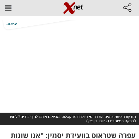
עיצוב
מה קורה כשמוציאים את רהיטי היוקרה מהקטלוג, ומביאים אותם לחוף בת ים? לחצו
להפקה המיוחדת (צילום: דן פרץ)
עפרה שטראוס בוועידת יסמין: "אנו שונות