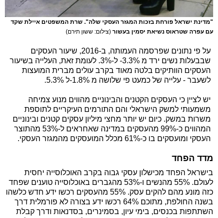
"מדינת ישראל פורחת בזכות המגזר העסקי שלה". שרת המשפטים איילת שקד
עם עפרה שטראוס נשיאת יסמין בעשור
(צילום: ששון תירם)
על פי נתונים שפרסמה העמותה, ב-2016, שיעור העסקים
שבבעלות נשים ירד מ 3.3%- ל-3%. לעומת זאת, העלייה בשיעור
העסקים הוותיקים בלטה מאוד בקרב עולים מברית המועצות
לשעבר - עלייה של כמעט פי שלושה מ 1.8%-ל 5.3%.
יש לציין כי העסקים הקטנים והבינוניים מהווים מנוע צמיחה
משמעותי למשק הישראלי והם התורמים העיקריים לתוספת
משרות במשק. כיום יש יותר מחצי מיליון עסקים קטנים ובינוניים
המהווים כ-99% מהעסקים במדינה שאחראים ל-53% מהתוצר
העסקי ומועסקים בו כ-61% מכלל המועסקים מהמגזר העסקי.
מדד הפחד
בישראל הפחד מכישלון עסקי גבוה בקרב האוכלוסייה יחסית
לעולם. 55% מהנשים ו-53% מהגברים באוכלוסייה טוענים שפחד
כזה מונע מהם להקים עסק. 55% מהעסקים רכשו ידע חדש כלשהו
בשנה החולפת, מתוכם 64% רכשו ידע בצורה לא פורמלית דרך
השתתפות בכנסים, בימי עיון, בסמינרים, בסדנאות ודרך קבלת