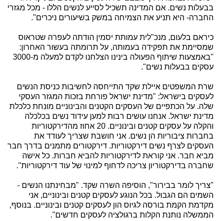
בבעלות נשים. אם המדינה תשכיל לסייע לנשים הללו - מכל מגזרי
החברה- היא תניע את הצמיחה במשק בשיעורים ניכרים".
כיראם בלעום, מנכ"לית עמותת יסמין הודתה לעפרה שטראוס
שמסיימת את תפקידה בעמותה, על תרומתה בעשור האחרון:
"באמצעות שיתוף הפעולה בינינו הצלחנו לקדם למעלה מ-3000
עסקים בבעלות נשים".
שרת המשפטים איילת שקד התייחסה לחשיבות כניסת הנשים
לעסקים בישראל: "מדינת ישראל פורחת בזכות המגזר העסקי
שלה. על הכתפיים של העסקים הקטנים והבינוניים מונחת כלכלת
מדינת ישראל. אנחנו עושים רבות למען עידוד נשים בכלכלה
והקלה על עסקים קטנים ובינוניים. 20 אחוז מהדירקטוריות
בחברות ציבוריות הן נשים. אני חושבת שצריך לעודד את
העסקים לצרף נשים דירקטוריות. דירקטורים מתמנים בדרך חבר
מביא חבר. אני קוראת לדירקטוריות להביא חברות. כל אישה
שחברה בדירקטוריון צריכה לדחוף למינוי של עוד דירקטוריות".
"צריך לומר בבירור", הוסיפה השרה שקד. "מבחינתנו הנשים -
השמים הם הגבול. בכל הנוגע לעסקים קטנים ובינוניים, אני
מקדמת הקמת בורסה לגיוס הון לעסקים קטנים ובינוניים. בנוסף,
הממשלה נותנת הקלות ברגולציה לעסקים חדשים".