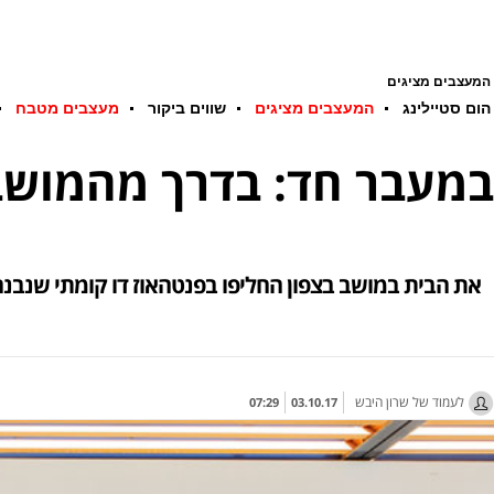
המעצבים מציגים
הום סטיילינג
המעצבים מציגים
שווים ביקור
מעצבים מטבח
במעבר חד: בדרך מהמושב
את הבית במושב בצפון החליפו בפנטהאוז דו קומתי שנבנה
לעמוד של שרון היבש
07:29
03.10.17