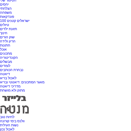
הסיפור שלי
יחסים
הצלחתי
משפחה
פונדקאות
100 ישראלים קטנים
טיולים
תזונת ילדים
חינוך
שוק הורים
הריון ולידה
חתונות
אוכל
מתכונים
הקונדיטוריה
מבשלים
לומדים
נבחרת הכותבים
דיאטה
לאכול בריא
מאגר המתכונים: דיאטטי ובריא
מדריכי דיאטה
מתוק ולא מושחת
לחיות טוב
וולנס בימי קורונה
נשות העילית
לאכול נכון