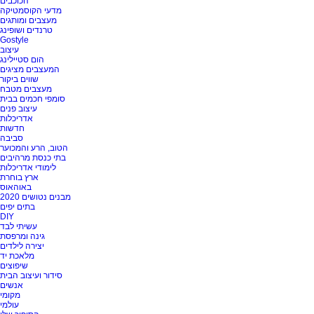
הכוכבים
מדעי הקוסמטיקה
מעצבים ומותגים
טרנדים ושופינג
Gostyle
עיצוב
הום סטיילינג
המעצבים מציגים
שווים ביקור
מעצבים מטבח
סומפי חכמים בבית
עיצוב פנים
אדריכלות
חדשות
סביבה
הטוב, הרע והמכוער
בתי כנסת מרהיבים
לימודי אדריכלות
ארץ בוחרת
באוהאוס
מבנים נטושים 2020
בתים יפים
DIY
עשיתי לבד
גינה ומרפסת
יצירה לילדים
מלאכת יד
שיפוצים
סידור ועיצוב הבית
אנשים
מקומי
עולמי