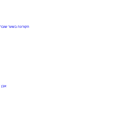
הקורונה בשער
שוברי
אבן 