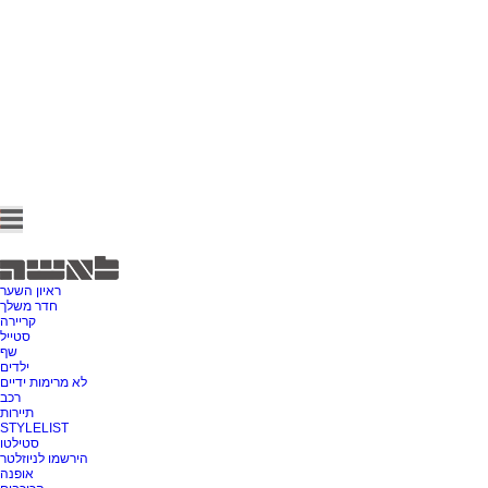
ראיון השער
חדר משלך
קריירה
סטייל
שף
ילדים
לא מרימות ידיים
רכב
תיירות
STYLELIST
סטילטו
הירשמו לניוזלטר
אופנה